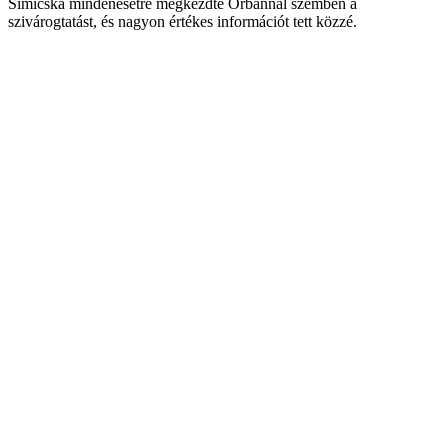
Simicska mindenesetre megkezdte Orbánnal szemben a
szivárogtatást, és nagyon értékes információt tett közzé.