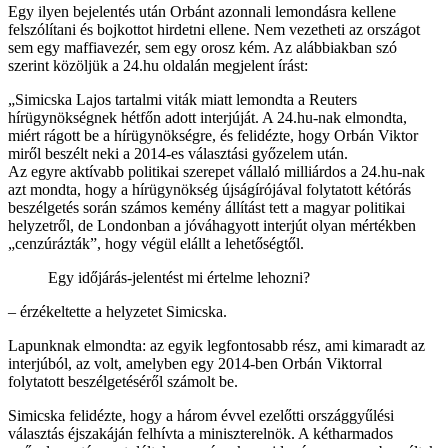
Egy ilyen bejelentés után Orbánt azonnali lemondásra kellene
felszólítani és bojkottot hirdetni ellene. Nem vezetheti az országot
sem egy maffiavezér, sem egy orosz kém. Az alábbiakban szó
szerint közöljük a 24.hu oldalán megjelent írást:
„Simicska Lajos tartalmi viták miatt lemondta a Reuters
hírügynökségnek hétfőn adott interjúját. A 24.hu-nak elmondta,
miért rágott be a hírügynökségre, és felidézte, hogy Orbán Viktor
miről beszélt neki a 2014-es választási győzelem után.
Az egyre aktívabb politikai szerepet vállaló milliárdos a 24.hu-nak
azt mondta, hogy a hírügynökség újságírójával folytatott kétórás
beszélgetés során számos kemény állítást tett a magyar politikai
helyzetről, de Londonban a jóváhagyott interjút olyan mértékben
„cenzúrázták”, hogy végül elállt a lehetőségtől.
Egy időjárás-jelentést mi értelme lehozni?
– érzékeltette a helyzetet Simicska.
Lapunknak elmondta: az egyik legfontosabb rész, ami kimaradt az
interjúból, az volt, amelyben egy 2014-ben Orbán Viktorral
folytatott beszélgetéséről számolt be.
Simicska felidézte, hogy a három évvel ezelőtti országgyűlési
választás éjszakáján felhívta a miniszterelnök. A kétharmados