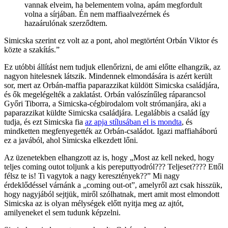
vannak elveim, ha belementem volna, apám megfordult
volna a sírjában. Én nem maffiaalvezérnek és
hazaárulónak szerződtem.
Simicska szerint ez volt az a pont, ahol megtörtént Orbán Viktor és
közte a szakítás.”
Ez utóbbi állítást nem tudjuk ellenőrizni, de ami előtte elhangzik, az
nagyon hitelesnek látszik. Mindennek elmondására is azért került
sor, mert az Orbán-maffia paparazzikat küldött Simicska családjára,
és ők megelégelték a zaklatást. Orbán valószínűleg ráparancsol
Győri Tiborra, a Simicska-cégbirodalom volt strómanjára, aki a
paparazzikat küldte Simicska családjára. Legalábbis a család így
tudja, és ezt Simicska fia
az apja stílusában el is mondta
, és
mindketten megfenyegették az Orbán-családot. Igazi maffiaháború
ez a javából, ahol Simicska elkezdett lőni.
Az üzenetekben elhangzott az is, hogy „Most az kell neked, hogy
teljes coming outot toljunk a kis pereputtyodról??? Teljeset???? Ettől
félsz te is! Ti vagytok a nagy keresztények??” Mi nagy
érdeklődéssel várnánk a „coming out-ot”, amelyről azt csak hisszük,
hogy nagyjából sejtjük, miről szólhatnak, mert amit most elmondott
Simicska az is olyan mélységek előtt nyitja meg az ajtót,
amilyeneket el sem tudunk képzelni.