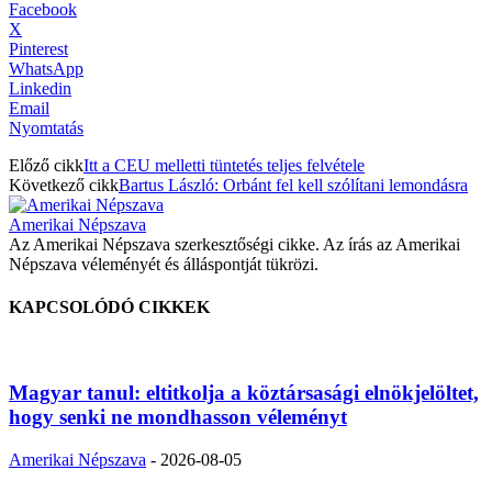
Facebook
X
Pinterest
WhatsApp
Linkedin
Email
Nyomtatás
Előző cikk
Itt a CEU melletti tüntetés teljes felvétele
Következő cikk
Bartus László: Orbánt fel kell szólítani lemondásra
Amerikai Népszava
Az Amerikai Népszava szerkesztőségi cikke. Az írás az Amerikai
Népszava véleményét és álláspontját tükrözi.
KAPCSOLÓDÓ CIKKEK
Magyar tanul: eltitkolja a köztársasági elnökjelöltet,
hogy senki ne mondhasson véleményt
Amerikai Népszava
-
2026-08-05