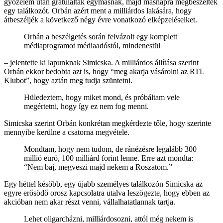
győzelem után gratuláltak egymásnak, majd másnapra megbeszéltek
egy találkozót. Orbán azért ment a milliárdos lakására, hogy
átbeszéljék a következő négy évre vonatkozó elképzeléseiket.
Orbán a beszélgetés során felvázolt egy komplett
médiaprogramot médiaadóstól, mindenestül
– jelentette ki lapunknak Simicska. A milliárdos állítása szerint
Orbán ekkor bedobta azt is, hogy “meg akarja vásárolni az RTL
Klubot”, hogy aztán meg tudja szüntetni.
Hüledeztem, hogy miket mond, és próbáltam vele
megértetni, hogy így ez nem fog menni.
Simicska szerint Orbán konkrétan megkérdezte tőle, hogy szerinte
mennyibe kerülne a csatorna megvétele.
Mondtam, hogy nem tudom, de ránézésre legalább 300
millió euró, 100 milliárd forint lenne. Erre azt mondta:
“Nem baj, megveszi majd nekem a Roszatom.”
Egy héttel később, egy újabb személyes találkozón Simicska az
egyre erősödő orosz kapcsolatra utalva leszögezte, hogy ebben az
akcióban nem akar részt venni, vállalhatatlannak tartja.
Lehet oligarcházni, milliárdosozni, attól még nekem is