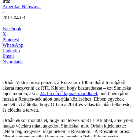
Írta:
Amerikai Népszava
-
2017-04-03
Facebook
X
Pinterest
WhatsApp
Linkedin
Email
Nyomtatás
Orbán Viktor orosz pénzen, a Roszatom 100 milliárd forintjából
akarta megvenni az RTL Klubot, hogy bezárathassa – ezt Simicska
lajos mondta, aki a
24. hu című lapnak mondta el
, miért nem járult
hozzá a Reuters-nek adott interjúja közléséhez. Ebben egyebek
mellett azt állította, hogy Orban a 2014-es választás után felkereste,
és előadta a terveit.
Orbán ekkor mondta el, hogy mit tervez az RTL Klubbal, amelynek
magas vételára miatt aggódott Simicska, mire Orbán kijelentette:
„Nem baj, megveszi majd nekem a Roszatom.” A Roszatom orosz
állami atomenergetikai konszern, amely a Paks II beruházást