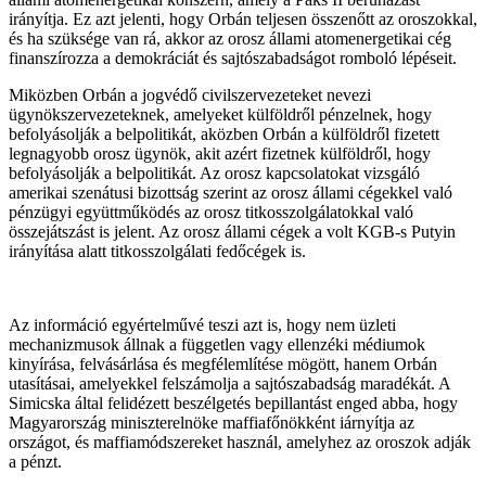
irányítja. Ez azt jelenti, hogy Orbán teljesen összenőtt az oroszokkal,
és ha szüksége van rá, akkor az orosz állami atomenergetikai cég
finanszírozza a demokráciát és sajtószabadságot romboló lépéseit.
Miközben Orbán a jogvédő civilszervezeteket nevezi
ügynökszervezeteknek, amelyeket külföldről pénzelnek, hogy
befolyásolják a belpolitikát, aközben Orbán a külföldről fizetett
legnagyobb orosz ügynök, akit azért fizetnek külföldről, hogy
befolyásolják a belpolitikát. Az orosz kapcsolatokat vizsgáló
amerikai szenátusi bizottság szerint az orosz állami cégekkel való
pénzügyi együttműködés az orosz titkosszolgálatokkal való
összejátszást is jelent. Az orosz állami cégek a volt KGB-s Putyin
irányítása alatt titkosszolgálati fedőcégek is.
Az információ egyértelművé teszi azt is, hogy nem üzleti
mechanizmusok állnak a független vagy ellenzéki médiumok
kinyírása, felvásárlása és megfélemlítése mögött, hanem Orbán
utasításai, amelyekkel felszámolja a sajtószabadság maradékát. A
Simicska által felidézett beszélgetés bepillantást enged abba, hogy
Magyarország miniszterelnöke maffiafőnökként iárnyítja az
országot, és maffiamódszereket használ, amelyhez az oroszok adják
a pénzt.