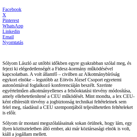
Facebook
X
Pinterest
WhatsApp
Linkedin
Email
Nyomtatás
Sólyom László az utóbbi időkben egyre gyakrabban szólal meg, és
fejezi ki elégedetlenségét a Fidesz-kormány működésével
kapcsolatban. A volt államfő – civilben az Alkotmánybíróság
egykori elnöke – legutóbb az Eötvös József Csoport egyetemi
autonómiával foglalkozó konferenciáján beszélt. Szerinte
egyértelműen alkotmányellenes a felsőoktatási törvény módosítása,
amely ellehetetlenítené a CEU működését. Mint mondta, a lex CEU-
ként elhíresült törvény a jogbiztonság technikai feltételeinek sem
felel meg, ráadásul a CEU szempontjából teljesíthetetlen feltételeket
is előír.
Sólyom úr mostani megszólalásainak sokan örülnek, hogy lám, egy
ilyen köztiszteletben álló ember, aki már köztársasági elnök is volt,
kiáll a jogállam mellett.