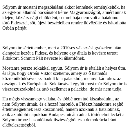
Sólyom úr mostani megszólalásai akkor lennének reménykeltők, ha
az egykori államfő bocsánatot kérne Magyarországtól, amiért annak
idején, köztársasági elnökként, semmi baja nem volt a hatalomra
törő Fidesszel, sőt, újévi beszédeiben rendre üdvözölte és bátorította
Orbán pártját.
Sólyom úr sértett ember, mert a 2010-es választási győzelem után
elengedte kezét a Fidesz, és helyette egy általa is kevésre tartott
áldoktort, Schmitt Pált nevezte ki államfőnek.
Mostanra persze sokakkal együtt, Sólyom úr is rátalált a helyes útra,
és látja, hogy Orbán Viktor szelleme, amely az ő hathatós
közreműködésével szabadult ki a palackból, mennyi kárt okoz az
országnak és Európának. Sok társával együtt most már Sólyom úr is
visszaszuszakolná az ártó szellemet a palackba, de már nem tudja.
Ha mégis visszamegy valaha, és többé nem tud kiszabadulni, az
nem Sólyom úrnak, és a hozzá hasonló, a Fideszt hatalomra segítő
értelmiségieknek lesz köszönhető, hanem azoknak a fiataloknak,
akik az utóbbi napokban Budapest utcáin adnak történelmi leckét a
Sólyom úrhoz hasonlóknak tisztességből és a demokrácia iránti
elkötelezettségből.