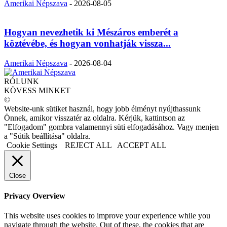
Amerikai Népszava
-
2026-08-05
Hogyan nevezhetik ki Mészáros emberét a
köztévébe, és hogyan vonhatják vissza...
Amerikai Népszava
-
2026-08-04
RÓLUNK
KÖVESS MINKET
©
Website-unk sütiket használ, hogy jobb élményt nyújthassunk
Önnek, amikor visszatér az oldalra. Kérjük, kattintson az
"Elfogadom" gombra valamennyi süti elfogadásához. Vagy menjen
a "Sütik beállítása" oldalra.
Cookie Settings
REJECT ALL
ACCEPT ALL
Close
Privacy Overview
This website uses cookies to improve your experience while you
navigate through the website. Out of these, the cookies that are