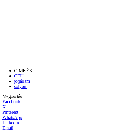
CÍMKÉK
CEU
jogállam
sólyom
Megosztás
Facebook
X
Pinterest
WhatsApp
Linkedin
Email