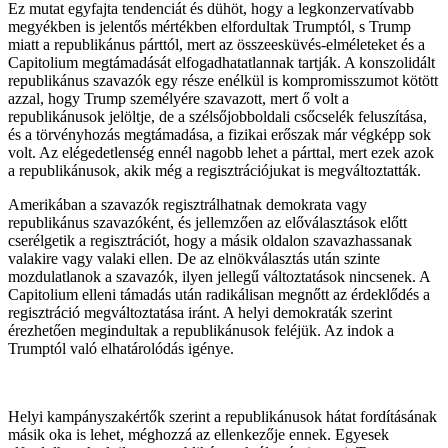
Ez mutat egyfajta tendenciát és dühöt, hogy a legkonzervatívabb
megyékben is jelentős mértékben elfordultak Trumptól, s Trump
miatt a republikánus párttól, mert az összeesküvés-elméleteket és a
Capitolium megtámadását elfogadhatatlannak tartják. A konszolidált
republikánus szavazók egy része enélkül is kompromisszumot kötött
azzal, hogy Trump személyére szavazott, mert ő volt a
republikánusok jelöltje, de a szélsőjobboldali csőcselék feluszítása,
és a törvényhozás megtámadása, a fizikai erőszak már végképp sok
volt. Az elégedetlenség ennél nagobb lehet a párttal, mert ezek azok
a republikánusok, akik még a regisztrációjukat is megváltoztatták.
Amerikában a szavazók regisztrálhatnak demokrata vagy
republikánus szavazóként, és jellemzően az előválasztások előtt
cserélgetik a regisztrációt, hogy a másik oldalon szavazhassanak
valakire vagy valaki ellen. De az elnökválasztás után szinte
mozdulatlanok a szavazók, ilyen jellegű változtatások nincsenek. A
Capitolium elleni támadás után radikálisan megnőtt az érdeklődés a
regisztráció megváltoztatása iránt. A helyi demokraták szerint
érezhetően megindultak a republikánusok feléjük. Az indok a
Trumptól való elhatárolódás igénye.
Helyi kampányszakértők szerint a republikánusok hátat fordításának
másik oka is lehet, méghozzá az ellenkezője ennek. Egyesek