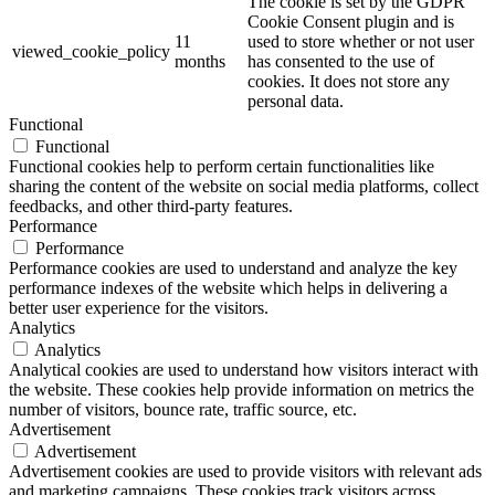
The cookie is set by the GDPR
Cookie Consent plugin and is
11
used to store whether or not user
viewed_cookie_policy
months
has consented to the use of
cookies. It does not store any
personal data.
Functional
Functional
Functional cookies help to perform certain functionalities like
sharing the content of the website on social media platforms, collect
feedbacks, and other third-party features.
Performance
Performance
Performance cookies are used to understand and analyze the key
performance indexes of the website which helps in delivering a
better user experience for the visitors.
Analytics
Analytics
Analytical cookies are used to understand how visitors interact with
the website. These cookies help provide information on metrics the
number of visitors, bounce rate, traffic source, etc.
Advertisement
Advertisement
Advertisement cookies are used to provide visitors with relevant ads
and marketing campaigns. These cookies track visitors across