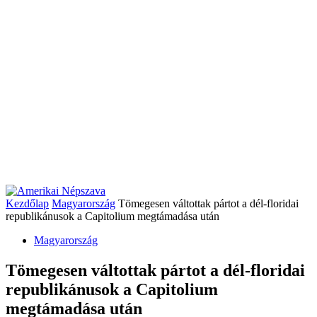
Kezdőlap
Magyarország
Tömegesen váltottak pártot a dél-floridai
republikánusok a Capitolium megtámadása után
Magyarország
Tömegesen váltottak pártot a dél-floridai
republikánusok a Capitolium
megtámadása után