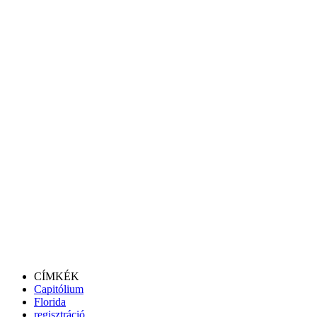
CÍMKÉK
Capitólium
Florida
regisztráció