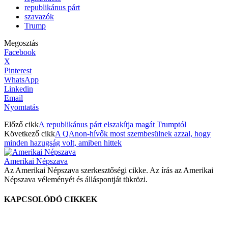
republikánus párt
szavazók
Trump
Megosztás
Facebook
X
Pinterest
WhatsApp
Linkedin
Email
Nyomtatás
Előző cikk
A republikánus párt elszakítja magát Trumptól
Következő cikk
A QAnon-hívők most szembesülnek azzal, hogy
minden hazugság volt, amiben hittek
Amerikai Népszava
Az Amerikai Népszava szerkesztőségi cikke. Az írás az Amerikai
Népszava véleményét és álláspontját tükrözi.
KAPCSOLÓDÓ CIKKEK