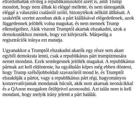
elfordulhattak elvileg a republikánusoktól azért is, amit Trump
mondott, hogy nem álltak ki eléggé mellette, és nem támogatták
eléggé a választási csalásról szóló, bizonytékok nélküli állításait. A
szakértők szerint azonban akik a párt kiállásával elégedetlenek, azok
függetlennek jelölték volna magukat, és nem mennek Trump
ellenségeihez. Akik viszont Trumptól akartak elszakadni, azok a
demokratákhoz mentek, hogy ezt kifejezzék. Márpedig a
regisztrációk iránya ezt mutatja.
Ugyanakkor a Trumptól elszakadni akarók egy része sem akart
egyből demokrata lenni, csak a republikánus párt trumpizmusára
nemet mondani. Ezek semlegesnek jelölték magukat. A republikánus
pártnak azt kell eldöntenie, ha egyáltalán képes még ebben dönteni,
hogy Trump szélsőjobboldali szavazóiról mond le, és Trumptól
elszakítják a pártot, vagy a republikánus párt régi, hagyományos
konzervatívjainak mondanak búcsút, akik nem akarnak neonácikkal
és a QAnon mozgalom őrültjeivel azonosulni. Azt talán nem is kell
mondani, hogy melyik irány jelenti a párt halálát.