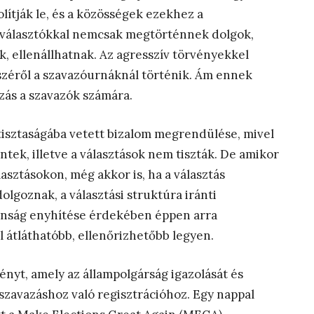
olítják le, és a közösségek ezekhez a
A választókkal nemcsak megtörténnek dolgok,
 ellenállhatnak. Az agresszív törvényekkel
széről a szavazóurnáknál történik. Ám ennek
zás a szavazók számára.
 tisztaságába vetett bizalom megrendülése, mivel
ntek, illetve a választások nem tiszták. De amikor
sztásokon, még akkor is, ha a választás
goznak, a választási struktúra iránti
lanság enyhítése érdekében éppen arra
átláthatóbb, ellenőrizhetőbb legyen.
nyt, amely az állampolgárság igazolását és
szavazáshoz való regisztrációhoz. Egy nappal