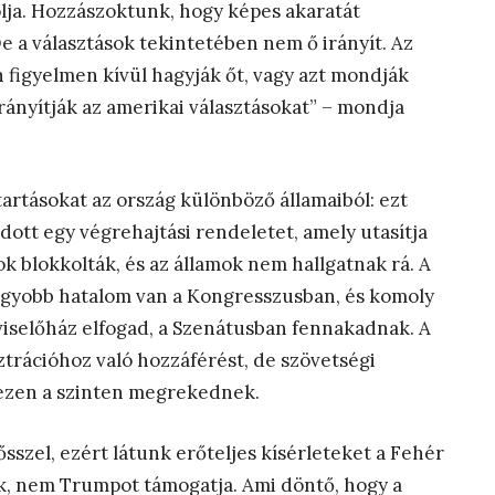
olja. Hozzászoktunk, hogy képes akaratát
De a választások tekintetében nem ő irányít. Az
n figyelmen kívül hagyják őt, vagy azt mondják
rányítják az amerikai választásokat” – mondja
tartásokat az ország különböző államaiból: ezt
dott egy végrehajtási rendeletet, amely utasítja
ok blokkolták, és az államok nem hallgatnak rá. A
Nagyobb hatalom van a Kongresszusban, és komoly
viselőház elfogad, a Szenátusban fennakadnak. A
ztrációhoz való hozzáférést, de szövetségi
 ezen a szinten megrekednek.
sszel, ezért látunk erőteljes kísérleteket a Fehér
ik, nem Trumpot támogatja. Ami döntő, hogy a