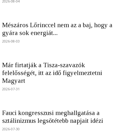
2026-08-04
Mészáros Lőrinccel nem az a baj, hogy a
gyára sok energiát...
2026-08-03
Már firtatják a Tisza-szavazók
felelősségét, itt az idő figyelmeztetni
Magyart
2026-07-31
Fauci kongresszusi meghallgatása a
sztálinizmus legsötétebb napjait idézi
2026-07-30