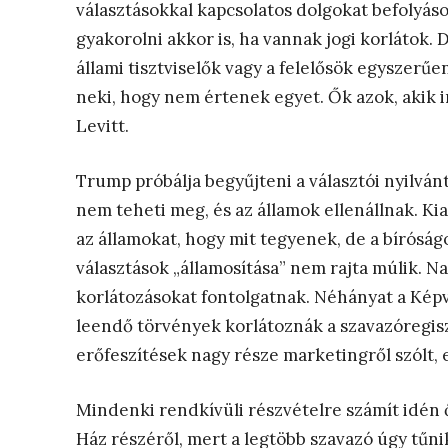
választásokkal kapcsolatos dolgokat befolyás
gyakorolni akkor is, ha vannak jogi korlátok. 
állami tisztviselők vagy a felelősök egyszerűe
neki, hogy nem értenek egyet. Ők azok, akik i
Levitt.
Trump próbálja begyűjteni a választói nyilván
nem teheti meg, és az államok ellenállnak. Kia
az államokat, hogy mit tegyenek, de a bíróság
választások „államosítása” nem rajta múlik. 
korlátozásokat fontolgatnak. Néhányat a Kép
leendő törvények ​​korlátoznák a szavazóregis
erőfeszítések nagy része marketingről szólt,
Mindenki rendkívüli részvételre számít idén ő
Ház részéről, mert a legtöbb szavazó úgy tűn