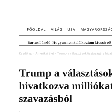
FŐOLDAL
VILÁG
USA
MAGYARORSZÁ
Bartus László: Hogyan nem találkoztam Messivel?
Kezdőlap
Amerikai élet
Trump a választások tisztaságára hivat
Amerikai élet
Belföld
Trump a választások
hivatkozva millióka
szavazásból