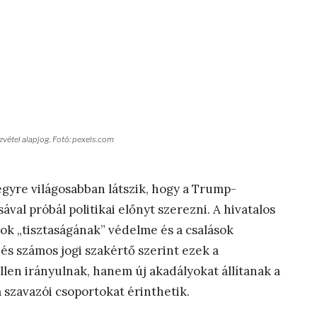
zvétel alapjog. Fotó: pexels.com
egyre világosabban látszik, hogy a Trump-
ával próbál politikai előnyt szerezni. A hivatalos
ok „tisztaságának” védelme és a csalások
és számos jogi szakértő szerint ezek a
en irányulnak, hanem új akadályokat állítanak a
 szavazói csoportokat érinthetik.