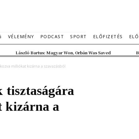
G
VÉLEMÉNY
PODCAST
SPORT
ELŐFIZETÉS
ELŐ
László Bartus: Magyar Won, Orbán Was Saved
B
kozva milliókat kizárna a szavazásból
 tisztaságára
t kizárna a