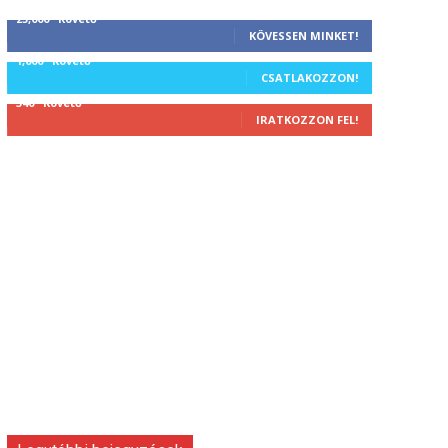
25,000
Követő
KÖVESSEN MINKET!
1,000
Követő
CSATLAKOZZON!
340
Követő
IRATKOZZON FEL!