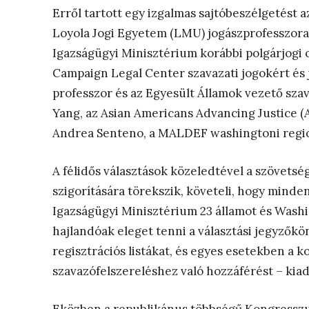
Erről tartott egy izgalmas sajtóbeszélgetést
Loyola Jogi Egyetem (LMU) jogászprofesszora,
Igazságügyi Minisztérium korábbi polgárjogi os
Campaign Legal Center szavazati jogokért és j
professzor és az Egyesült Államok vezető szav
Yang, az Asian Americans Advancing Justice (
Andrea Senteno, a MALDEF washingtoni region
A félidős választások közeledtével a szövets
szigorítására törekszik, követeli, hogy minden
Igazságügyi Minisztérium 23 államot és Washi
hajlandóak eleget tenni a választási jegyzőkön
regisztrációs listákat, és egyes esetekben a k
szavazófelszereléshez való hozzáférést – kia