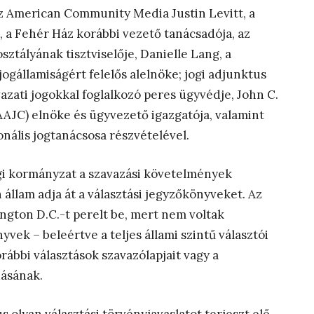
 az American Community Media Justin Levitt, a
 a Fehér Ház korábbi vezető tanácsadója, az
ztályának tisztviselője, Danielle Lang, a
ogállamiságért felelős alelnöke; jogi adjunktus
azati jogokkal foglalkozó peres ügyvédje, John C.
AAJC) elnöke és ügyvezető igazgatója, valamint
ális jogtanácsosa részvételével.
égi kormányzat a szavazási követelmények
 állam adja át a választási jegyzőkönyveket. Az
ngton D.C.-t perelt be, mert nem voltak
yvek – beleértve a teljes állami szintű választói
orábbi választások szavazólapjait vagy a
dásának.