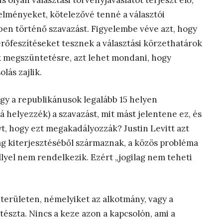
olyan választási törvényjavaslatot terjeszt elő,
telményeket, kötelezővé tenné a választói
lben történő szavazást. Figyelembe véve azt, hogy
rőfeszítéseket tesznek a választási körzethatárok
k megszüntetésre, azt lehet mondani, hogy
lás zajlik.
gy a republikánusok legalább 15 helyen
lá helyezzék) a szavazást, mit mást jelentene ez, és
yt, hogy ezt megakadályozzák? Justin Levitt azt
ág kiterjesztéséből származnak, a közös probléma
llyel nem rendelkezik. Ezért „jogilag nem teheti
területen, némelyiket az alkotmány, vagy a
tészta. Nincs a keze azon a kapcsolón, ami a