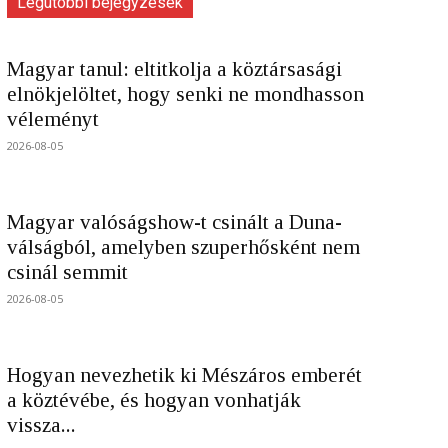
Legutóbbi bejegyzések
Magyar tanul: eltitkolja a köztársasági
elnökjelöltet, hogy senki ne mondhasson
véleményt
2026-08-05
Magyar valóságshow-t csinált a Duna-
válságból, amelyben szuperhősként nem
csinál semmit
2026-08-05
Hogyan nevezhetik ki Mészáros emberét
a köztévébe, és hogyan vonhatják
vissza...