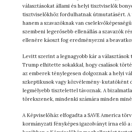
választásokat állami és helyi tisztviselők bony
tisztviselőkhöz fordulhatnak útmutatásért. 
hanem a szavazóknak van cselekvőképességük,
szembeni legerősebb ellenállás a szavazók ré
ellenére káoszt fog eredményezni a beavatko
Levitt szerint a legnagyobb kár a választások
Trump elhitette sokakkal, hogy csalások törté
az emberek ténylegesen dolgoznak a helyi vála
szkeptikusok vagy közvélemény-kutatóként dol
legmélyebb tisztelettel távoznak. A bizalmat
törekszenek, mindenki számára minden minél 
A Képviselőház elfogadta a SAVE America törvé
kormányzati fényképes igazolványt írna elő a 