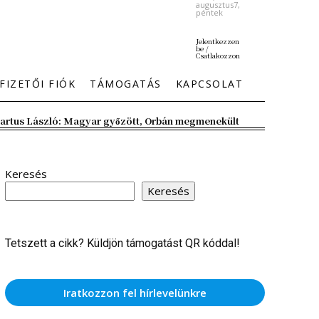
augusztus7,
péntek
Jelentkezzen
be /
Csatlakozzon
FIZETŐI FIÓK
TÁMOGATÁS
KAPCSOLAT
artus László: Magyar győzött, Orbán megmenekült
Keresés
Keresés
Tetszett a cikk? Küldjön támogatást QR kóddal!
Iratkozzon fel hírlevelünkre