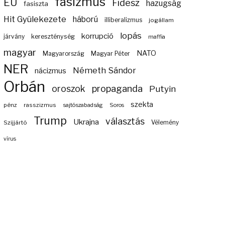
fasizmus
EU
Fidesz
hazugság
fasiszta
Hit Gyülekezete
háború
illiberalizmus
jogállam
lopás
korrupció
járvány
kereszténység
maffia
magyar
NATO
Magyarország
Magyar Péter
NER
Németh Sándor
nácizmus
Orbán
propaganda
oroszok
Putyin
szekta
pénz
rasszizmus
sajtószabadság
Soros
Trump
választás
Ukrajna
Szijjártó
Vélemény
vírus