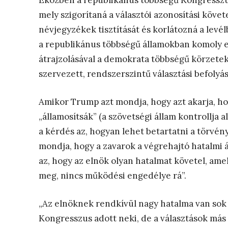
Eközben a republikánus többségű Kongresszus 
mely szigorítaná a választói azonosítási köve
névjegyzékek tisztítását és korlátozná a levé
a republikánus többségű államokban komoly e
átrajzolásával a demokrata többségű körzete
szervezett, rendszerszintű választási befolyáso
Amikor Trump azt mondja, hogy azt akarja, ho
„államosítsák” (a szövetségi állam kontrollja a
a kérdés az, hogyan lehet betartatni a törvén
mondja, hogy a zavarok a végrehajtó hatalmi 
az, hogy az elnök olyan hatalmat követel, ame
meg, nincs működési engedélye rá”.
„Az elnöknek rendkívül nagy hatalma van sok 
Kongresszus adott neki, de a választások más 