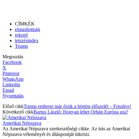
CÍMKÉK
elutasítottság
rekord
tetszésindex
Trump
Megosztás
Facebook
X
Pinterest
WhatsApp
Linkedin
Email
Nyomtatás
Előző cikk
Trump emberei már érzik a börtön előszelét – Frissítve!
Következő cikk
Bartus László: Hogyan lehet Orbán Európa ura?
Amerikai Népszava
Az Amerikai Népszava szerkesztőségi cikke. Az írás az Amerikai
Népszava véleményét és álláspontját tükrözi.