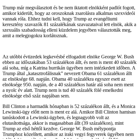
Trump már megválasztott és be nem iktatott elnökként padlót fogott,
amikor kiderült, hogy az oroszoknak zsarolásra alkalmas szexvideói
vannak róla. Ehhez tudni kell, hogy Trump az evangéliumi
keresztény szavazók 81 százalékának szavazataival lett elnök, akik a
szexuális szabadosság elleni küzdelem jegyében választották meg,
amit a melegjogokra korlátoznak.
Az utóbbi évtizedek legkevésbé elfogadott elnöke George W. Bush
ebben az időszakában 53 százalékon állt, és nem is ment 40 százalék
alá soha, míg a Katrina hurrikán ügyében nem intézkedett időben. A
Trump által „katasztrofálisnak” nevezett Obama 61 százalékon állt
az elnöksége 68. napján. Obama 40 százalékra egyszer esett az
elnöksége 950. napján, de a 40 százalékos határ alá soha nem ment
a nyolc év alatt. Trump nem is tud 40 százalék fölé emelkedni
elnöksége első száz napjában sem.
Bill Clinton a harmadik hónapban is 52 százalékon állt, és a Monica
Lewinski-ügy előtt nem is ment ez alá. Amikor Bill Clinton hamisan
tanúskodott a Lewinski-ügyben, és legnagyobb volt az
elutasítottsága, akkor is magasabban állt (39 százalékon), mint
Trump az első héttől kezdve. George W. Bush mélypontja
Trumphoz közelített, amikor az iraki vegyi fegyverek ügyében nem