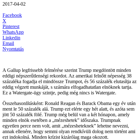
2017-04-02
Facebook
X
Pinterest
WhatsApp
Linkedin
Email
Nyomtatás
A Gallup legfrissebb felmérése szerint Trump megdöntött minden
eddigi népszerűtlenségi rekordot. Az amerikai felnőtt népesség 38
százaléka fogadja el mindössze Trumpot, és 56 százalék elutasítja az
eddig végzett munkáját, s számára elfogadhatatlan elnöknek tartja.
Ez a Watergate-ügy szintje, pedig még nincs is Watergate.
Összehasonlításként: Ronald Reagan és Barack Obama egy év után
ment le 50 százalék alá. Trump ezt elérte egy hét alatt, és azóta sem
jött 50 százalék fölé. Trump még belül van a két hónapon, amely
minden elnök esetében a „mézeshetek” időszaka. Trumpnak
egyetlen perce nem volt, amit „mézesheteknek” lehetne nevezni,
annak ellenére, hogy semmi olyan rendkívüli dolog nem történt ami
ezt indokolná. Minden krízist kizárólag maga okozott.