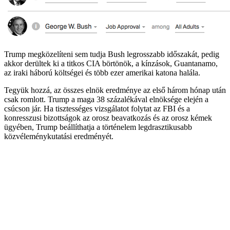
Trump megközelíteni sem tudja Bush legrosszabb időszakát, pedig
akkor derültek ki a titkos CIA börtönök, a kínzások, Guantanamo,
az iraki háború költségei és több ezer amerikai katona halála.
Tegyük hozzá, az összes elnök eredménye az első három hónap után
csak romlott. Trump a maga 38 százalékával elnöksége elején a
csúcson jár. Ha tisztességes vizsgálatot folytat az FBI és a
konresszusi bizottságok az orosz beavatkozás és az orosz kémek
ügyében, Trump beállíthatja a történelem legdrasztikusabb
közvéleménykutatási eredményét.