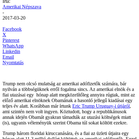
Írta:
Amerikai Népszava
-
2017-03-20
Facebook
X
Pinterest
WhatsApp
Linkedin
Email
Nyomtatás
Trump nem olcsó mulatság az amerikai adófizetők számára, bár
nyilván a többségüknek erről fogalma sincs. Az amerikai elnök és a
fiai utazásai egy hónap alatt megközelítőleg annyira rúgtak, mint az
előző amerikai elnöknek Obamának a hasonló jellegű kiadásai egy
teljes év alatt. Korábban már írtunk
Eric Trump Uruguay-i útjáról
,
ami szintén nem volt ingyen. Köztudott, hogy a republikánusok
annak idején Obamát gyakran támadták az utazási költségek miatt
(is), ugyanis véleményük szerint Obama túl sokat költött ezekre.
Trump három floridai kiruccanására, és a fiai az üzleti útjaira egy
hónap alatt 11,3 millió dollárt költöttek az amerikai adófizetők. Ezzel