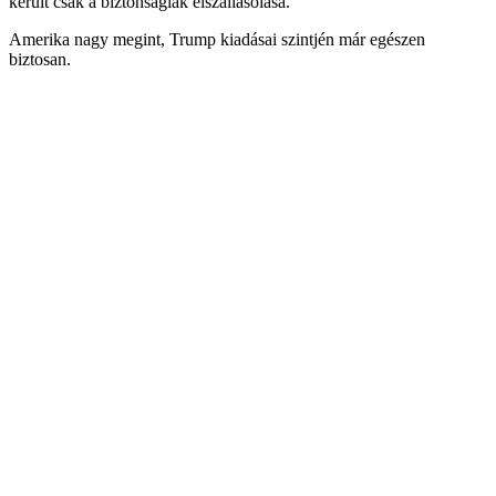
került csak a biztonságiak elszállásolása.
Amerika nagy megint, Trump kiadásai szintjén már egészen
biztosan.