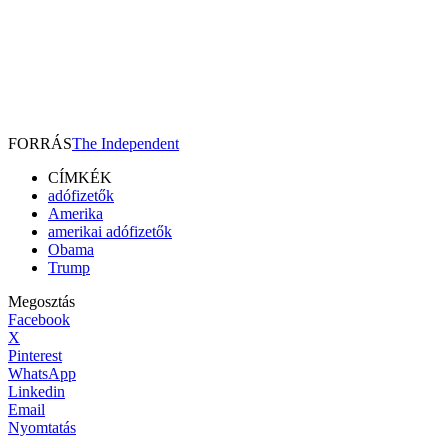
FORRÁS
The Independent
CÍMKÉK
adófizetők
Amerika
amerikai adófizetők
Obama
Trump
Megosztás
Facebook
X
Pinterest
WhatsApp
Linkedin
Email
Nyomtatás