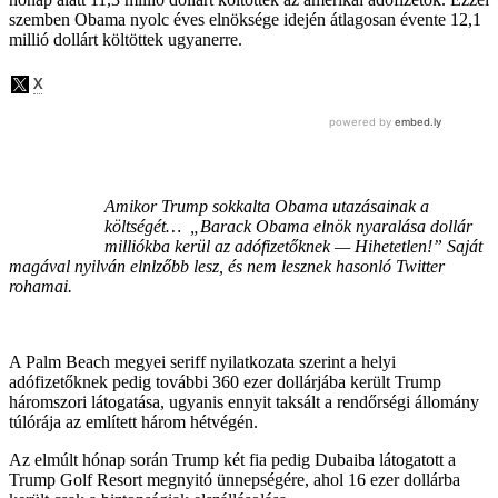
szemben Obama nyolc éves elnöksége idején átlagosan évente 12,1
millió dollárt költöttek ugyanerre.
Amikor Trump sokkalta Obama utazásainak a
költségét… „Barack Obama elnök nyaralása dollár
milliókba kerül az adófizetőknek — Hihetetlen!” Saját
magával nyilván elnlzőbb lesz, és nem lesznek hasonló Twitter
rohamai.
A Palm Beach megyei seriff nyilatkozata szerint a helyi
adófizetőknek pedig további 360 ezer dollárjába került Trump
háromszori látogatása, ugyanis ennyit taksált a rendőrségi állomány
túlórája az említett három hétvégén.
Az elmúlt hónap során Trump két fia pedig Dubaiba látogatott a
Trump Golf Resort megnyitó ünnepségére, ahol 16 ezer dollárba