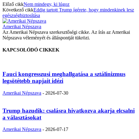
Előző cikk
Nem mindegy, ki lúgoz
Következő cikk
Eddig tartott Trump ígérete, hogy mindenkinek lesz
egészségbiztosítása
Amerikai Népszava
Az Amerikai Népszava szerkesztőségi cikke. Az írás az Amerikai
Népszava véleményét és álláspontját tükrözi.
KAPCSOLÓDÓ CIKKEK
Fauci kongresszusi meghallgatása a sztálinizmus
legsötétebb napjait idézi
Amerikai Népszava
-
2026-07-30
Trump hazudik: csalásra hivatkozva akarja elcsalni
a választásokat
Amerikai Népszava
-
2026-07-17