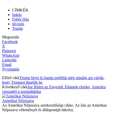
CÍMKÉK
bukás
Fehér Ház
távozás
Trump
Megosztás
Facebook
X
Pinterest
WhatsApp
Linkedin
Email
Nyomtatás
Előző cikk
Trump hívei és hamis prófétái még mindig azt várják,
hogy Trumpot iktatják be
Következő cikk
Joe Biden az Egyesült Államok elnöke, Amerika
visszatért a normalitásba
Amerikai Népszava
Az Amerikai Népszava szerkesztőségi cikke. Az írás az Amerikai
Népszava véleményét és álláspontját tükrözi.