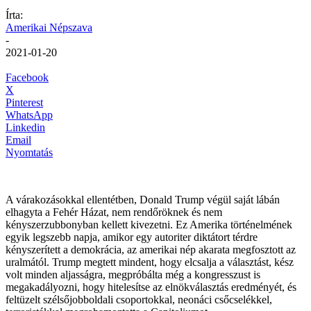
Írta:
Amerikai Népszava
-
2021-01-20
Facebook
X
Pinterest
WhatsApp
Linkedin
Email
Nyomtatás
A várakozásokkal ellentétben, Donald Trump végül saját lábán
elhagyta a Fehér Házat, nem rendőröknek és nem
kényszerzubbonyban kellett kivezetni. Ez Amerika történelmének
egyik legszebb napja, amikor egy autoriter diktátort térdre
kényszerített a demokrácia, az amerikai nép akarata megfosztott az
uralmától. Trump megtett mindent, hogy elcsalja a választást, kész
volt minden aljasságra, megpróbálta még a kongresszust is
megakadályozni, hogy hitelesítse az elnökválasztás eredményét, és
feltüzelt szélsőjobboldali csoportokkal, neonáci csőcselékkel,