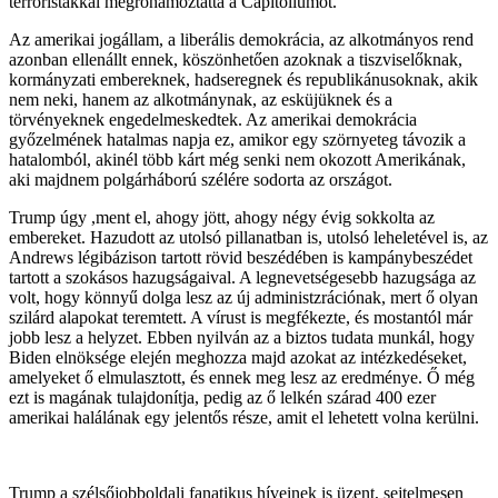
terroristákkal megrohamoztatta a Capitoliumot.
Az amerikai jogállam, a liberális demokrácia, az alkotmányos rend
azonban ellenállt ennek, köszönhetően azoknak a tiszviselőknak,
kormányzati embereknek, hadseregnek és republikánusoknak, akik
nem neki, hanem az alkotmánynak, az esküjüknek és a
törvényeknek engedelmeskedtek. Az amerikai demokrácia
győzelmének hatalmas napja ez, amikor egy szörnyeteg távozik a
hatalomból, akinél több kárt még senki nem okozott Amerikának,
aki majdnem polgárháború szélére sodorta az országot.
Trump úgy ,ment el, ahogy jött, ahogy négy évig sokkolta az
embereket. Hazudott az utolsó pillanatban is, utolsó leheletével is, az
Andrews légibázison tartott rövid beszédében is kampánybeszédet
tartott a szokásos hazugságaival. A legnevetségesebb hazugsága az
volt, hogy könnyű dolga lesz az új administzrációnak, mert ő olyan
szilárd alapokat teremtett. A vírust is megfékezte, és mostantól már
jobb lesz a helyzet. Ebben nyilván az a biztos tudata munkál, hogy
Biden elnöksége elején meghozza majd azokat az intézkedéseket,
amelyeket ő elmulasztott, és ennek meg lesz az eredménye. Ő még
ezt is magának tulajdonítja, pedig az ő lelkén szárad 400 ezer
amerikai halálának egy jelentős része, amit el lehetett volna kerülni.
Trump a szélsőjobboldali fanatikus híveinek is üzent, sejtelmesen