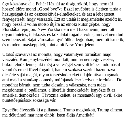
úgy köszönve el a Fehér Háznál az újságíróktól, hogy nem túl
hosszú időre mond „Good bye”-t. Ezzel továbbra is életben tartja a
hazugságait és az összeesküvés-elméleteket, és azt a lebegtetett
fenyegetését, hogy visszatér. Ezt az utalását megismételte azelőtt is,
hogy beszállt volna utolsó útjára az elnöki különgépbe, hogy
Floridába repüljön. New Yorkba nem mert hazamenni, mert ott
olyan tüntetés, tiltakozás és közutálat fogadta volna, amivel nem tud
szembenézni. Saját városában gyűlölik a legjobban, mert ott ismerik,
és mindent másképp tett, mint amit New York jelent.
Utolsó szavaival az mondta, hogy valamilyen formában majd
visszatér. Kampánybeszédet mondott, mintha nem egy vesztes,
bukott elnök lenne, aki még a vereségét sem volt képes tudomásul
venni és emelt fővel fogadni, hanem szokása szerint hazudozva
dicsérte saját magát, olyan tetszésindexeket tulajdonítva magának,
ami majd a stand-up comedy műfajának lesz kedvenc fordulata. De
mondhat bármit, nem tudta elcsalni a választást, nem tudta
megdönteni a jogállamot, a liberális demokráciát, legyőzte őt az
amerikai demokrácia. Távoznia kellett, és mostantól egy civil, akire
büntetőeljárások sokasága vár.
Egyelőre élvezzük ki a pillanatot. Trump megbukott, Trump elment,
ma délutántól már nem elnök! Isten áldja Amerikát!