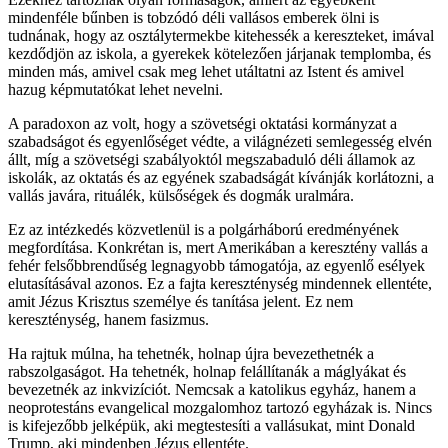
mindenféle bűnben is tobzódó déli vallásos emberek ölni is
tudnának, hogy az osztálytermekbe kitehessék a kereszteket, imával
kezdődjön az iskola, a gyerekek kötelezően járjanak templomba, és
minden más, amivel csak meg lehet utáltatni az Istent és amivel
hazug képmutatókat lehet nevelni.
A paradoxon az volt, hogy a szövetségi oktatási kormányzat a
szabadságot és egyenlőséget védte, a világnézeti semlegesség elvén
állt, míg a szövetségi szabályoktól megszabaduló déli államok az
iskolák, az oktatás és az egyének szabadságát kívánják korlátozni, a
vallás javára, rituálék, külsőségek és dogmák uralmára.
Ez az intézkedés közvetlenül is a polgárháború eredményének
megfordítása. Konkrétan is, mert Amerikában a keresztény vallás a
fehér felsőbbrendűség legnagyobb támogatója, az egyenlő esélyek
elutasításával azonos. Ez a fajta kereszténység mindennek ellentéte,
amit Jézus Krisztus személye és tanítása jelent. Ez nem
kereszténység, hanem fasizmus.
Ha rajtuk múlna, ha tehetnék, holnap újra bevezethetnék a
rabszolgaságot. Ha tehetnék, holnap felállítanák a máglyákat és
bevezetnék az inkvizíciót. Nemcsak a katolikus egyház, hanem a
neoprotestáns evangelical mozgalomhoz tartozó egyházak is. Nincs
is kifejezőbb jelképük, aki megtestesíti a vallásukat, mint Donald
Trump, aki mindenben Jézus ellentéte.