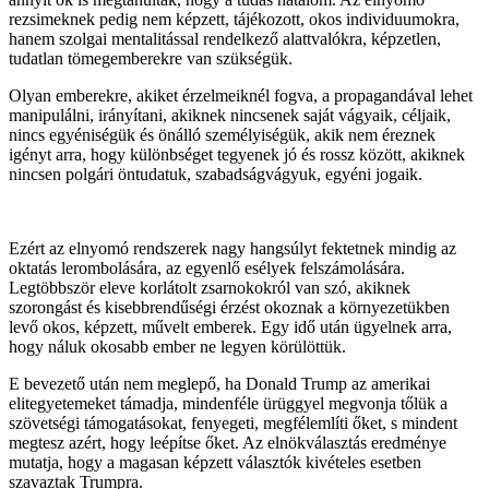
rezsimeknek pedig nem képzett, tájékozott, okos individuumokra,
hanem szolgai mentalitással rendelkező alattvalókra, képzetlen,
tudatlan tömegemberekre van szükségük.
Olyan emberekre, akiket érzelmeiknél fogva, a propagandával lehet
manipulálni, irányítani, akiknek nincsenek saját vágyaik, céljaik,
nincs egyéniségük és önálló személyiségük, akik nem éreznek
igényt arra, hogy különbséget tegyenek jó és rossz között, akiknek
nincsen polgári öntudatuk, szabadságvágyuk, egyéni jogaik.
Ezért az elnyomó rendszerek nagy hangsúlyt fektetnek mindig az
oktatás lerombolására, az egyenlő esélyek felszámolására.
Legtöbbször eleve korlátolt zsarnokokról van szó, akiknek
szorongást és kisebbrendűségi érzést okoznak a környezetükben
levő okos, képzett, művelt emberek. Egy idő után ügyelnek arra,
hogy náluk okosabb ember ne legyen körülöttük.
E bevezető után nem meglepő, ha Donald Trump az amerikai
elitegyetemeket támadja, mindenféle ürüggyel megvonja tőlük a
szövetségi támogatásokat, fenyegeti, megfélemlíti őket, s mindent
megtesz azért, hogy leépítse őket. Az elnökválasztás eredménye
mutatja, hogy a magasan képzett választók kivételes esetben
szavaztak Trumpra.