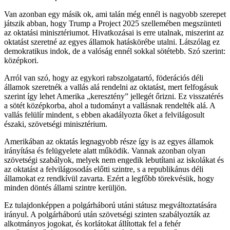
Van azonban egy másik ok, ami talán még ennél is nagyobb szerepet
játszik abban, hogy Trump a Project 2025 szellemében megszünteti
az oktatási minisztériumot. Hivatkozásai is erre utalnak, miszerint az
oktatást szeretné az egyes államok hatáskörébe utalni. Látszólag ez
demokratikus indok, de a valóság ennél sokkal sötétebb. Szó szerint:
középkori.
Arról van szó, hogy az egykori rabszolgatartó, föderációs déli
államok szeretnék a vallás alá rendelni az oktatást, mert felfogásuk
szerint így lehet Amerika „keresztény” jellegét őrizni. Ez visszatérés
a sötét középkorba, ahol a tudományt a vallásnak rendelték alá. A
vallás felülír mindent, s ebben akadályozta őket a felvilágosult
északi, szövetségi minisztérium.
Amerikában az oktatás legnagyobb része így is az egyes államok
irányítása és felügyelete alatt működik. Vannak azonban olyan
szövetségi szabályok, melyek nem engedik lebutítani az iskolákat és
az oktatást a felvilágosodás előtti szintre, s a republikánus déli
államokat ez rendkívül zavarta. Ezért a legfőbb törekvésük, hogy
minden döntés állami szintre kerüljön.
Ez tulajdonképpen a polgárháború utáni státusz megváltoztatására
irányul. A polgárháború után szövetségi szinten szabályozták az
alkotmányos jogokat, és korlátokat állítottak fel a fehér