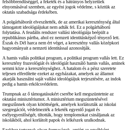
felsőbbrendűséggel, a feketék és a hátrányos helyzetűek
elnyomásával szemben, az egyéni jogok védelme, s köztük az
oktatás szabadsága érdekében.
A polgárháborút elveszítették, de az amerikai kereszténység által
támogatott ideológiájukat nem adták fel. Ez a polgárháború
folytatása. A feudális rendszer vallási ideológiája beépült a
republikánus pártba, ahol ez nemzeti identitásképző tényező lett.
Észak és Dél harca nem ért véget, a keresztény vallás középkori
hagyományait a nemzeti identitással azonosítják.
A hamis vallás politikai program, a politikai program vallás lett. Ez
keresztény frazeológiát és ideológiát használó hamis vallás, aminek
semmi köze a kereszténységhez. A hatalom és a pénz szeretete
teljesen elferdítette ezeket az egyházakat, amelyek az államot
akarják használni saját vallási ideológiájuk terjesztésére, az indok
pedig a hamis erkölcsvédelem.
Trumpnak az ő támogatásukért cserébe kell megszüntetnie az
oktatási minisztériumot. A minisztérium megszüntetésével
megszűnnek olyan kötöttségek, amelyek korlátozták az iskolai
szegregációt, védelmezték a feketék egyenlő jogait és
esélyegyenlőségét, tiltották, hogy templomokat csináljanak az
iskolákból, ahol korlátolt papok és lelkészek uralkodnak.
Ezekhez tartoznak olyan formaságok, amiért az egyébként