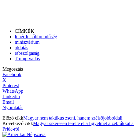
CÍMKÉK
fehér felsőbbrendűség
minisztérium
oktatás
rabszolgaság
Trump vallás
Megosztás
Facebook
X
Pinterest
WhatsApp
Linkedin
Email
Nyomtatás
Előző cikk
Magyar nem taktikus zseni, hanem szélsőjobboldali
Következő cikk
Magyar sikeresen terelte el a figyelmet a zebrákkal a
Pride-ról