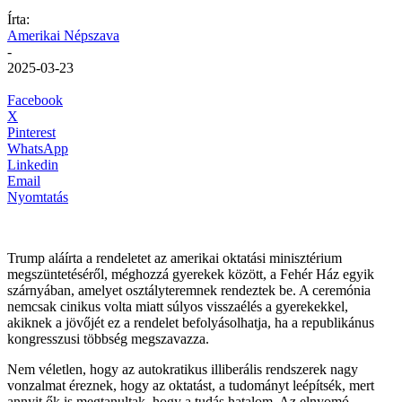
Írta:
Amerikai Népszava
-
2025-03-23
Facebook
X
Pinterest
WhatsApp
Linkedin
Email
Nyomtatás
Trump aláírta a rendeletet az amerikai oktatási minisztérium
megszüntetéséről, méghozzá gyerekek között, a Fehér Ház egyik
szárnyában, amelyet osztályteremnek rendeztek be. A ceremónia
nemcsak cinikus volta miatt súlyos visszaélés a gyerekekkel,
akiknek a jövőjét ez a rendelet befolyásolhatja, ha a republikánus
kongresszusi többség megszavazza.
Nem véletlen, hogy az autokratikus illiberális rendszerek nagy
vonzalmat éreznek, hogy az oktatást, a tudományt leépítsék, mert
annyit ők is megtanultak, hogy a tudás hatalom. Az elnyomó