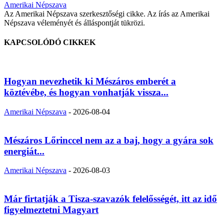
Amerikai Népszava
Az Amerikai Népszava szerkesztőségi cikke. Az írás az Amerikai
Népszava véleményét és álláspontját tükrözi.
KAPCSOLÓDÓ CIKKEK
Hogyan nevezhetik ki Mészáros emberét a
köztévébe, és hogyan vonhatják vissza...
Amerikai Népszava
-
2026-08-04
Mészáros Lőrinccel nem az a baj, hogy a gyára sok
energiát...
Amerikai Népszava
-
2026-08-03
Már firtatják a Tisza-szavazók felelősségét, itt az idő
figyelmeztetni Magyart