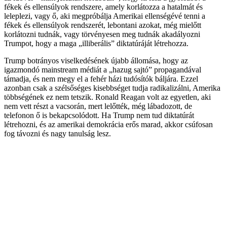
fékek és ellensúlyok rendszere, amely korlátozza a hatalmát és
leleplezi, vagy ő, aki megpróbálja Amerikai ellenségévé tenni a
fékek és ellensúlyok rendszerét, lebontani azokat, még mielőtt
korlátozni tudnák, vagy törvényesen meg tudnák akadályozni
Trumpot, hogy a maga „illiberális” diktatúráját létrehozza.
Trump botrányos viselkedésének újabb állomása, hogy az
igazmondó mainstream médiát a „hazug sajtó” propagandával
támadja, és nem megy el a fehér házi tudósítók báljára. Ezzel
azonban csak a szélsőséges kisebbséget tudja radikalizálni, Amerika
többségének ez nem tetszik. Ronald Reagan volt az egyetlen, aki
nem vett részt a vacsorán, mert lelőtték, még lábadozott, de
telefonon ő is bekapcsolódott. Ha Trump nem tud diktatúrát
létrehozni, és az amerikai demokrácia erős marad, akkor csúfosan
fog távozni és nagy tanulság lesz.