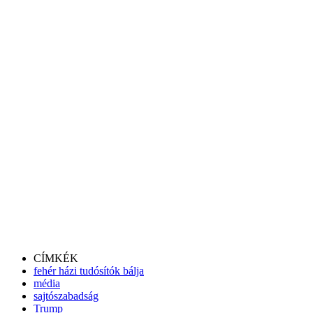
CÍMKÉK
fehér házi tudósítók bálja
média
sajtószabadság
Trump