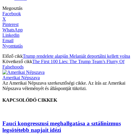
Megosztás
Facebook
X
Pinterest
WhatsApp
Linkedin
Email
Nyomtatás
Előző cikk
Trump rendelete alapján Melaniát deportálni kellett volna
Következő cikk
The First 100 Lies: The Trump Team’s Flurry Of
Falsehoods
Amerikai Népszava
Az Amerikai Népszava szerkesztőségi cikke. Az írás az Amerikai
Népszava véleményét és álláspontját tükrözi.
KAPCSOLÓDÓ CIKKEK
Fauci kongresszusi meghallgatása a sztálinizmus
legsötétebb napjait idézi