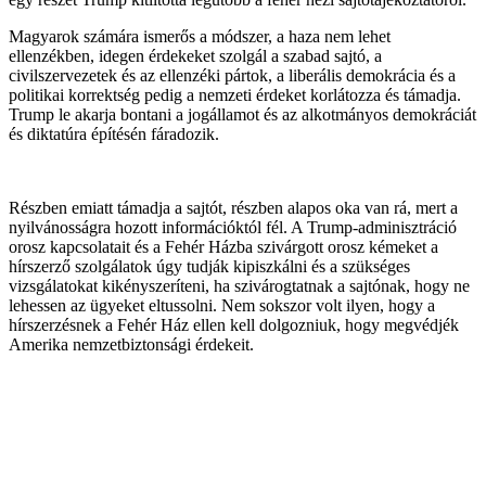
Magyarok számára ismerős a módszer, a haza nem lehet
ellenzékben, idegen érdekeket szolgál a szabad sajtó, a
civilszervezetek és az ellenzéki pártok, a liberális demokrácia és a
politikai korrektség pedig a nemzeti érdeket korlátozza és támadja.
Trump le akarja bontani a jogállamot és az alkotmányos demokráciát
és diktatúra építésén fáradozik.
Részben emiatt támadja a sajtót, részben alapos oka van rá, mert a
nyilvánosságra hozott információktól fél. A Trump-adminisztráció
orosz kapcsolatait és a Fehér Házba szivárgott orosz kémeket a
hírszerző szolgálatok úgy tudják kipiszkálni és a szükséges
vizsgálatokat kikényszeríteni, ha szivárogtatnak a sajtónak, hogy ne
lehessen az ügyeket eltussolni. Nem sokszor volt ilyen, hogy a
hírszerzésnek a Fehér Ház ellen kell dolgozniuk, hogy megvédjék
Amerika nemzetbiztonsági érdekeit.