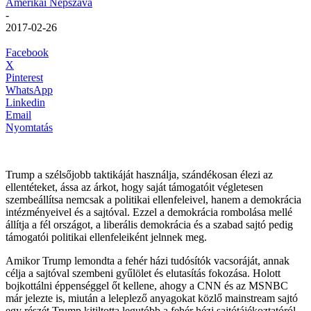
Amerikai Népszava
-
2017-02-26
Facebook
X
Pinterest
WhatsApp
Linkedin
Email
Nyomtatás
Trump a szélsőjobb taktikáját használja, szándékosan élezi az
ellentéteket, ássa az árkot, hogy saját támogatóit végletesen
szembeállítsa nemcsak a politikai ellenfeleivel, hanem a demokrácia
intézményeivel és a sajtóval. Ezzel a demokrácia rombolása mellé
állítja a fél országot, a liberális demokrácia és a szabad sajtó pedig
támogatói politikai ellenfeleiként jelnnek meg.
Amikor Trump lemondta a fehér házi tudósítók vacsoráját, annak
célja a sajtóval szembeni gyűlölet és elutasítás fokozása. Holott
bojkottálni éppenséggel őt kellene, ahogy a CNN és az MSNBC
már jelezte is, miután a leleplező anyagokat közlő mainstream sajtó
egy részét Trump kitiltotta legutóbb a fehér hézi sajtótájékoztatóról.