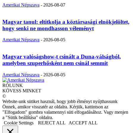
Amerikai Népszava
-
2026-08-07
Magyar tanul: eltitkolja a köztársasági elnökjelöltet,
hogy senki ne mondhasson véleményt
Amerikai Népszava
-
2026-08-05
Magyar valóságshow-t csinált a Duna-válságból,
amelyben szuperhősként nem csinál semmit
Amerikai Népszava
-
2026-08-05
RÓLUNK
KÖVESS MINKET
©
Website-unk sütiket használ, hogy jobb élményt nyújthassunk
Önnek, amikor visszatér az oldalra. Kérjük, kattintson az
"Elfogadom" gombra valamennyi süti elfogadásához. Vagy menjen
a "Sütik beállítása" oldalra.
Cookie Settings
REJECT ALL
ACCEPT ALL