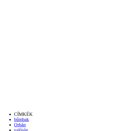
CÍMKÉK
bűmbak
Orbán
valóság