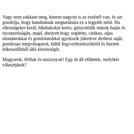
Vagy nem zakkant meg, hanem nagyon is az eszénél van, és azt
gondolja, hogy hatalmának megtartására ez a legjobb mód. Ha
ellenségeket kreál, bűnbakokat keres, gúnyolódik mások baján és
nyomorúságán, majd, ahelyett hogy segítene, cinikus, aljas
mondatokkal és gondolatokkal igyekszik jókedvre deríteni saját,
gondosan megválogatott, hithű fegyverhordozókból és fizetett
lelkesedőkből álló közönségét.
Magyarok, férfiak és asszonyok! Egy út áll előttetek, melyiket
választjátok?