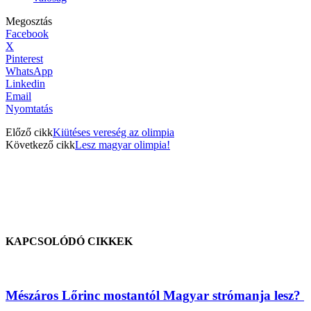
Megosztás
Facebook
X
Pinterest
WhatsApp
Linkedin
Email
Nyomtatás
Előző cikk
Kiütéses vereség az olimpia
Következő cikk
Lesz magyar olimpia!
KAPCSOLÓDÓ CIKKEK
Mészáros Lőrinc mostantól Magyar strómanja lesz?