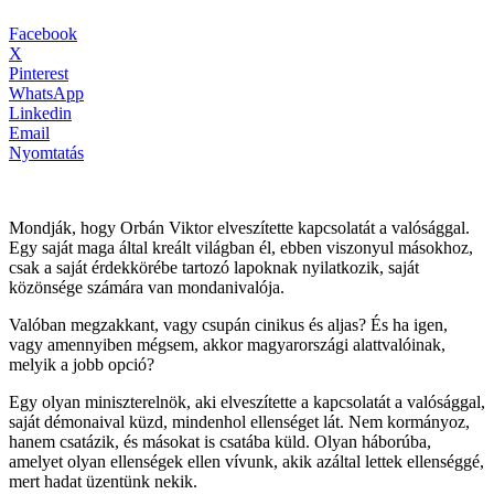
Facebook
X
Pinterest
WhatsApp
Linkedin
Email
Nyomtatás
Mondják, hogy Orbán Viktor elveszítette kapcsolatát a valósággal.
Egy saját maga által kreált világban él, ebben viszonyul másokhoz,
csak a saját érdekkörébe tartozó lapoknak nyilatkozik, saját
közönsége számára van mondanivalója.
Valóban megzakkant, vagy csupán cinikus és aljas? És ha igen,
vagy amennyiben mégsem, akkor magyarországi alattvalóinak,
melyik a jobb opció?
Egy olyan miniszterelnök, aki elveszítette a kapcsolatát a valósággal,
saját démonaival küzd, mindenhol ellenséget lát. Nem kormányoz,
hanem csatázik, és másokat is csatába küld. Olyan háborúba,
amelyet olyan ellenségek ellen vívunk, akik azáltal lettek ellenséggé,
mert hadat üzentünk nekik.