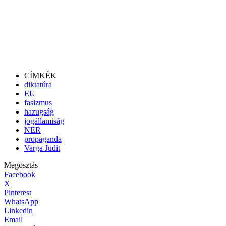
CÍMKÉK
diktatúra
EU
fasizmus
hazugság
jogállamiság
NER
propaganda
Varga Judit
Megosztás
Facebook
X
Pinterest
WhatsApp
Linkedin
Email