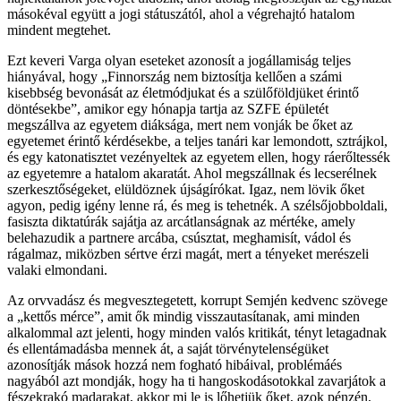
másokéval együtt a jogi státuszától, ahol a végrehajtó hatalom
mindent megtehet.
Ezt keveri Varga olyan eseteket azonosít a jogállamiság teljes
hiányával, hogy „Finnország nem biztosítja kellően a számi
kisebbség bevonását az életmódjukat és a szülőföldjüket érintő
döntésekbe”, amikor egy hónapja tartja az SZFE épületét
megszállva az egyetem diáksága, mert nem vonják be őket az
egyetemet érintő kérdésekbe, a teljes tanári kar lemondott, sztrájkol,
és egy katonatisztet vezényeltek az egyetem ellen, hogy ráerőltessék
az egyetemre a hatalom akaratát. Ahol megszállnak és lecserélnek
szerkesztőségeket, elüldöznek újságírókat. Igaz, nem lövik őket
agyon, pedig igény lenne rá, és meg is tehetnék. A szélsőjobboldali,
fasiszta diktatúrák sajátja az arcátlanságnak az mértéke, amely
belehazudik a partnere arcába, csúsztat, meghamisít, vádol és
rágalmaz, miközben sértve érzi magát, mert a tényeket merészeli
valaki elmondani.
Az orvvadász és megvesztegetett, korrupt Semjén kedvenc szövege
a „kettős mérce”, amit ők mindig visszautasítanak, ami minden
alkalommal azt jelenti, hogy minden valós kritikát, tényt letagadnak
és ellentámadásba mennek át, a saját törvénytelenségüket
azonosítják mások hozzá nem fogható hibáival, problémáés
nagyából azt mondják, hogy ha ti hangoskodásotokkal zavarjátok a
fészekrakó madarakat, akkor mi le is lőhetjük őket, azok pénzén,