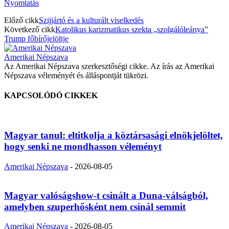
Nyomtatás
Előző cikk
Szijjártó és a kulturált viselkedés
Következő cikk
Katolikus karizmatikus szekta „szolgálóleánya”
Trump főbírőjelöltje
Amerikai Népszava
Az Amerikai Népszava szerkesztőségi cikke. Az írás az Amerikai
Népszava véleményét és álláspontját tükrözi.
KAPCSOLÓDÓ CIKKEK
Magyar tanul: eltitkolja a köztársasági elnökjelöltet,
hogy senki ne mondhasson véleményt
Amerikai Népszava
-
2026-08-05
Magyar valóságshow-t csinált a Duna-válságból,
amelyben szuperhősként nem csinál semmit
Amerikai Népszava
-
2026-08-05