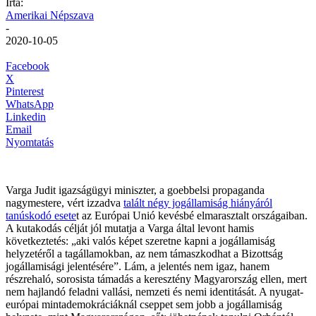
Írta:
Amerikai Népszava
-
2020-10-05
Facebook
X
Pinterest
WhatsApp
Linkedin
Email
Nyomtatás
Varga Judit igazságügyi miniszter, a goebbelsi propaganda
nagymestere, vért izzadva
talált négy jogállamiság hiányáról
tanúskodó esete
t az Európai Unió kevésbé elmarasztalt országaiban.
A kutakodás célját jól mutatja a Varga által levont hamis
következtetés: „aki valós képet szeretne kapni a jogállamiság
helyzetéről a tagállamokban, az nem támaszkodhat a Bizottság
jogállamisági jelentésére”. Lám, a jelentés nem igaz, hanem
részrehaló, sorosista támadás a keresztény Magyarország ellen, mert
nem hajlandó feladni vallási, nemzeti és nemi identitását. A nyugat-
európai mintademokráciáknál cseppet sem jobb a jogállamiság