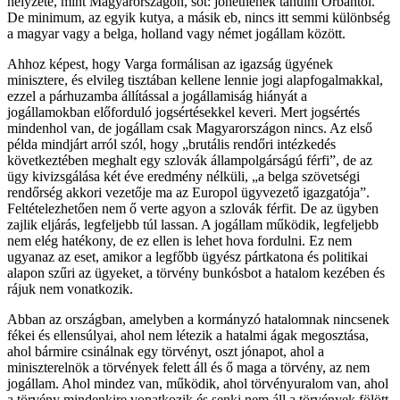
helyzete, mint Magyarországon, sőt: jöhetnének tanulni Orbántól.
De minimum, az egyik kutya, a másik eb, nincs itt semmi különbség
a magyar vagy a belga, holland vagy német jogállam között.
Ahhoz képest, hogy Varga formálisan az igazság ügyének
minisztere, és elvileg tisztában kellene lennie jogi alapfogalmakkal,
ezzel a párhuzamba állítással a jogállamiság hiányát a
jogállamokban előforduló jogsértésekkel keveri. Mert jogsértés
mindenhol van, de jogállam csak Magyarországon nincs. Az első
példa mindjárt arról szól, hogy „brutális rendőri intézkedés
következtében meghalt egy szlovák állampolgárságú férfi”, de az
ügy kivizsgálása két éve eredmény nélküli, „a belga szövetségi
rendőrség akkori vezetője ma az Europol ügyvezető igazgatója”.
Feltételezhetően nem ő verte agyon a szlovák férfit. De az ügyben
zajlik eljárás, legfeljebb túl lassan. A jogállam működik, legfeljebb
nem elég hatékony, de ez ellen is lehet hova fordulni. Ez nem
ugyanaz az eset, amikor a legfőbb ügyész pártkatona és politikai
alapon szűri az ügyeket, a törvény bunkósbot a hatalom kezében és
rájuk nem vonatkozik.
Abban az országban, amelyben a kormányzó hatalomnak nincsenek
fékei és ellensúlyai, ahol nem létezik a hatalmi ágak megosztása,
ahol bármire csinálnak egy törvényt, oszt jónapot, ahol a
miniszterelnök a törvények felett áll és ő maga a törvény, az nem
jogállam. Ahol mindez van, működik, ahol törvényuralom van, ahol
a törvény mindenkire vonatkozik és senki nem áll a törvények fölött,