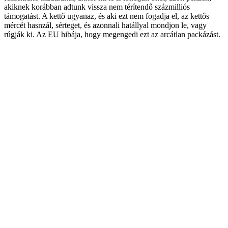
akiknek korábban adtunk vissza nem térítendő százmilliós
támogatást. A kettő ugyanaz, és aki ezt nem fogadja el, az kettős
mércét hasnzál, sérteget, és azonnali hatállyal mondjon le, vagy
rúgják ki. Az EU hibája, hogy megengedi ezt az arcátlan packázást.