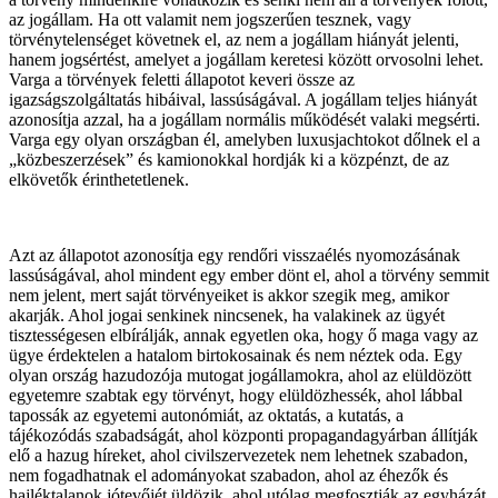
az jogállam. Ha ott valamit nem jogszerűen tesznek, vagy
törvénytelenséget követnek el, az nem a jogállam hiányát jelenti,
hanem jogsértést, amelyet a jogállam keretesi között orvosolni lehet.
Varga a törvények feletti állapotot keveri össze az
igazságszolgáltatás hibáival, lassúságával. A jogállam teljes hiányát
azonosítja azzal, ha a jogállam normális működését valaki megsérti.
Varga egy olyan országban él, amelyben luxusjachtokot dőlnek el a
„közbeszerzések” és kamionokkal hordják ki a közpénzt, de az
elkövetők érinthetetlenek.
Azt az állapotot azonosítja egy rendőri visszaélés nyomozásának
lassúságával, ahol mindent egy ember dönt el, ahol a törvény semmit
nem jelent, mert saját törvényeiket is akkor szegik meg, amikor
akarják. Ahol jogai senkinek nincsenek, ha valakinek az ügyét
tisztességesen elbírálják, annak egyetlen oka, hogy ő maga vagy az
ügye érdektelen a hatalom birtokosainak és nem néztek oda. Egy
olyan ország hazudozója mutogat jogállamokra, ahol az elüldözött
egyetemre szabtak egy törvényt, hogy elüldözhessék, ahol lábbal
tapossák az egyetemi autonómiát, az oktatás, a kutatás, a
tájékozódás szabadságát, ahol központi propagandagyárban állítják
elő a hazug híreket, ahol civilszervezetek nem lehetnek szabadon,
nem fogadhatnak el adományokat szabadon, ahol az éhezők és
hajléktalanok jótevőjét üldözik, ahol utólag megfosztják az egyházát