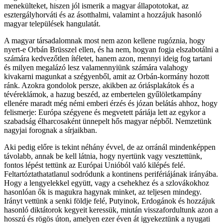
menekülteket, hiszen jól
ismerik a magyar állapototokat, az
esztergályhorváti
és az ásotthalmi, valamint a hozzájuk hasonló
magyar települések hangulatát.
A magyar társadalomnak most nem azon kellene rugóznia, hogy
nyert-e Orbán Brüsszel ellen, és ha nem, hogyan fogja elszabotálni a
számára kedvezőtlen ítéletet, hanem azon, mennyi ideig fog tartani
és milyen megalázó lesz valamennyiünk számára valahogy
kivakarni magunkat a szégyenből, amit az Orbán-kormány hozott
ránk. Azokra gondolok persze, akikben az óriásplakátok és a
tévéreklámok, a hazug beszéd, az embertelen gyűlöletkampány
ellenére maradt még némi emberi érzés és józan belátás ahhoz, hogy
felismerje: Európa szégyene és megvetett páriája lett az egykor a
szabadság élharcosaként ünnepelt hős magyar népből. Nemzetünk
nagyjai forognak a sírjaikban.
Aki pedig előre is tekint néhány évvel, de az orránál mindenképpen
távolabb, annak be kell látnia, hogy nyertünk vagy vesztettünk,
fontos lépést tettünk az Európai Unióból való kilépés felé.
Feltartóztathatatlanul sodródunk a kontinens perifériájának irányába.
Hogy a lengyelekkel együtt, vagy a csehekhez és a szlovákokhoz
hasonlóan ők is magukra hagynak minket, az teljesen mindegy.
Irányt vettünk a senki földje felé, Putyinok, Erdogánok és hozzájuk
hasonló diktátorok kegyeit keressük, miután visszafordultunk azon a
hosszú és rögös úton, amelyen ezer éven át igyekeztünk a nyugati