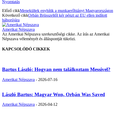
Nyomtatás
Előző cikk
Menekültek enyhítik a munkaerőhiányt Magyarországon
Következő cikk
Orbán Brüsszeltől kér pénzt az EU ellen indított
háborújára
Amerikai Népszava
Az Amerikai Népszava szerkesztőségi cikke. Az írás az Amerikai
Népszava véleményét és álláspontját tükrözi.
KAPCSOLÓDÓ CIKKEK
Bartus László: Hogyan nem találkoztam Messivel?
Amerikai Népszava
-
2026-07-16
László Bartus: Magyar Won, Orbán Was Saved
Amerikai Népszava
-
2026-04-12