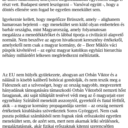
részt vett. Budapest sietett leszögezni – Varsóval együtt -, hogy a
döntés ellenére sem fogad be egyetlen menekültet sem.
Igyekeznie kellett, hogy megelőzze Brüsszelt, amely – alighanem
hamarosan bejelenti – egy menekültet sem küld olyan embertelen és
barbár országba, mint Magyarország, amely folyamatosan
megalázza a menedékkérőket és lábbal tiporja a civilizáció alapvető
normáit. Nem beszélve az agyon hivatkozott keresztény értékekről,
amelyekről nem csak a magyar kormány, de – Beer Miklós váci
püspök kivételével – az egész magyar katolikus egyházi hierarchia
néhány milliárdért lelkesen megfeledkezni méltóztatik.
Az EU nem hülyék gyülekezete, ahogyan azt Orbán Viktor és a
nálánál is kisebb kaliberű bohócai gondolják, és nem teszik meg a
Fidesznek azt a szívességet, hogy az ország nagyobb, megvezetett
hányadának támogatására támaszkodó Orbán Viktorból nemzeti hőst
faragjanak, aki saját túltáplált testével védi meg az ő magyarjait ezer
egynéhány Szíriából menekült asszonytól, gyerektől és fiatal férfitől,
akik – a magyar kormány propagandája szerint – az ország nemzeti
értékeinek kirablására szövetkeztek Soros Györggyel. Nem csak
puszta politikai számításból nem fognak ránk erőszakolni egyetlen
menekültet sem, de azért sem, mert nem akarnak lelki sérülésnek,
megaláztatásnak, akár fizikai erőszaknak kitenni szerencsétlen