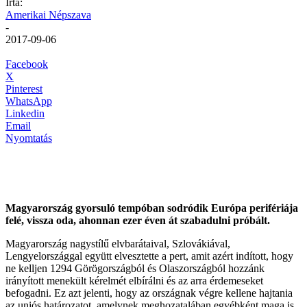
Írta:
Amerikai Népszava
-
2017-09-06
Facebook
X
Pinterest
WhatsApp
Linkedin
Email
Nyomtatás
Magyarország gyorsuló tempóban sodródik Európa perifériája
felé, vissza oda, ahonnan ezer éven át szabadulni próbált.
Magyarország nagystílű elvbarátaival, Szlovákiával,
Lengyelországgal együtt elvesztette a pert, amit azért indított, hogy
ne kelljen 1294 Görögországból és Olaszországból hozzánk
irányított menekült kérelmét elbírálni és az arra érdemeseket
befogadni. Ez azt jelenti, hogy az országnak végre kellene hajtania
az uniós határozatot, amelynek meghozatalában egyébként maga is