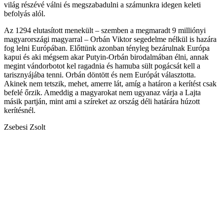
világ részévé válni és megszabadulni a számunkra idegen keleti
befolyás alól.
Az 1294 elutasított menekült – szemben a megmaradt 9 milliónyi
magyarországi magyarral – Orbán Viktor segedelme nélkül is hazára
fog lelni Európában. Előttünk azonban tényleg bezárulnak Európa
kapui és aki mégsem akar Putyin-Orbán birodalmában élni, annak
megint vándorbotot kel ragadnia és hamuba sült pogácsát kell a
tarisznyájába tenni. Orbán döntött és nem Európát választotta.
Akinek nem tetszik, mehet, amerre lát, amíg a határon a kerítést csak
befelé őrzik. Ameddig a magyarokat nem ugyanaz várja a Lajta
másik partján, mint ami a szíreket az ország déli határára húzott
kerítésnél.
Zsebesi Zsolt