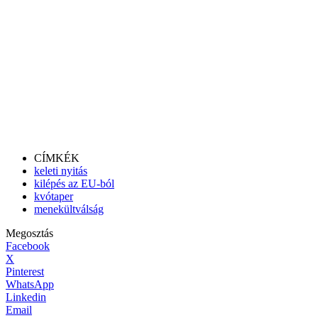
CÍMKÉK
keleti nyitás
kilépés az EU-ból
kvótaper
menekültválság
Megosztás
Facebook
X
Pinterest
WhatsApp
Linkedin
Email