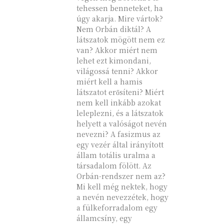
tehessen benneteket, ha
úgy akarja. Mire vártok?
Nem Orbán diktál? A
látszatok mögött nem ez
van? Akkor miért nem
lehet ezt kimondani,
világossá tenni? Akkor
miért kell a hamis
látszatot erősíteni? Miért
nem kell inkább azokat
leleplezni, és a látszatok
helyett a valóságot nevén
nevezni? A fasizmus az
egy vezér által irányított
állam totális uralma a
társadalom fölött. Az
Orbán-rendszer nem az?
Mi kell még nektek, hogy
a nevén nevezzétek, hogy
a fülkeforradalom egy
államcsíny, egy