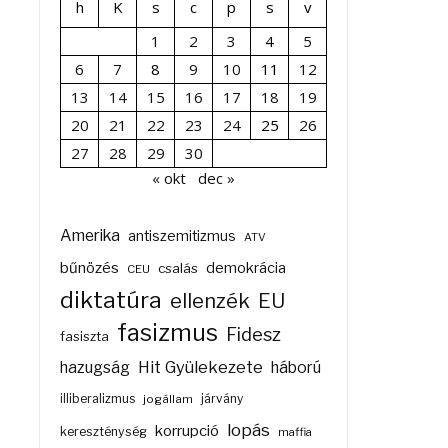
h
K
s
c
p
s
v
1
2
3
4
5
6
7
8
9
10
11
12
13
14
15
16
17
18
19
20
21
22
23
24
25
26
27
28
29
30
« okt
dec »
Amerika
antiszemitizmus
ATV
bűnözés
demokrácia
csalás
CEU
diktatúra
ellenzék
EU
fasizmus
Fidesz
fasiszta
Hit Gyülekezete
hazugság
háború
illiberalizmus
járvány
jogállam
lopás
korrupció
kereszténység
maffia