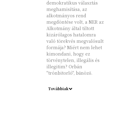
demokratikus választás
meghamisítása, az
alkotmányos rend
megdöntése volt, a NER az
Alkotmány által tiltott
kizárólagos hatalomra
való törekvés megvalósult
formája? Miért nem lehet
kimondani, hogy ez
törvénytelen, illegális és
illegitim? Orbán
"trónbitorló", bűnöző.
Továbbiak