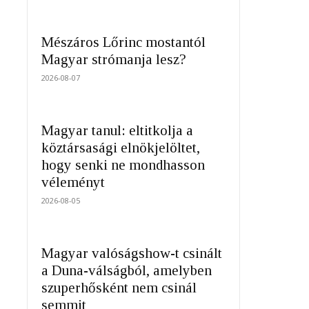
Mészáros Lőrinc mostantól
Magyar strómanja lesz?
2026-08-07
Magyar tanul: eltitkolja a
köztársasági elnökjelöltet,
hogy senki ne mondhasson
véleményt
2026-08-05
Magyar valóságshow-t csinált
a Duna-válságból, amelyben
szuperhősként nem csinál
semmit