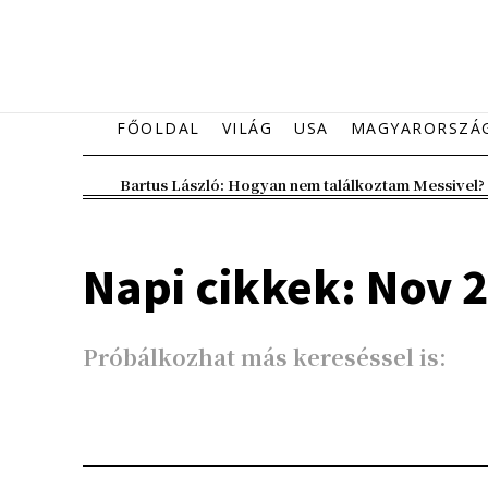
FŐOLDAL
VILÁG
USA
MAGYARORSZÁ
Bartus László: Hogyan nem találkoztam Messivel?
Napi cikkek: Nov 2
Próbálkozhat más kereséssel is: