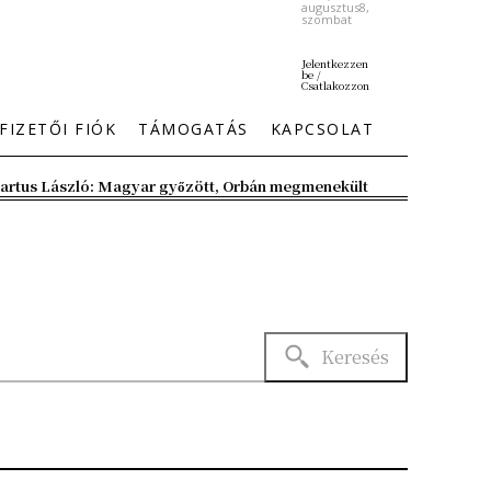
augusztus8,
szombat
Jelentkezzen
be /
Csatlakozzon
FIZETŐI FIÓK
TÁMOGATÁS
KAPCSOLAT
artus László: Magyar győzött, Orbán megmenekült
Keresés