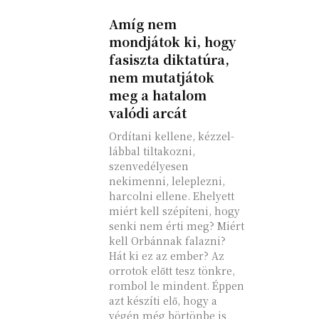
Amíg nem
mondjátok ki, hogy
fasiszta diktatúra,
nem mutatjátok
meg a hatalom
valódi arcát
Ordítani kellene, kézzel-
lábbal tiltakozni,
szenvedélyesen
nekimenni, leleplezni,
harcolni ellene. Ehelyett
miért kell szépíteni, hogy
senki nem érti meg? Miért
kell Orbánnak falazni?
Hát ki ez az ember? Az
orrotok előtt tesz tönkre,
rombol le mindent. Éppen
azt készíti elő, hogy a
végén még börtönbe is