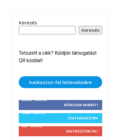
Keresés
Keresés
Tetszett a cikk? Küldjön támogatást
QR kóddal!
Iratkozzon fel hírlevelünkre
25,000
Követő
KÖVESSEN MINKET!
1,000
Követő
CSATLAKOZZON!
340
Követő
IRATKOZZON FEL!