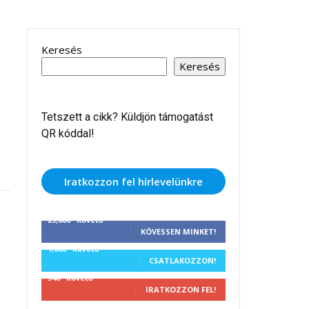
Keresés
Keresés
Tetszett a cikk? Küldjön támogatást
QR kóddal!
Iratkozzon fel hírlevelünkre
25,000
Követő
KÖVESSEN MINKET!
1,000
Követő
CSATLAKOZZON!
340
Követő
IRATKOZZON FEL!