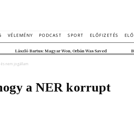
G
VÉLEMÉNY
PODCAST
SPORT
ELŐFIZETÉS
ELŐ
László Bartus: Magyar Won, Orbán Was Saved
B
t és nem jogállam
 hogy a NER korrupt