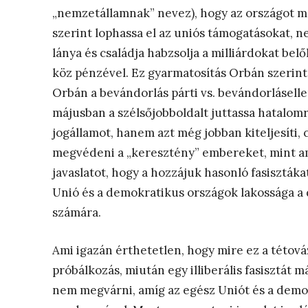
„nemzetállamnak” nevez), hogy az országot meg
szerint lophassa el az uniós támogatásokat, n
lánya és családja habzsolja a milliárdokat be
köz pénzével. Ez gyarmatosítás Orbán szerint
Orbán a bevándorlás párti vs. bevándorlásell
májusban a szélsőjobboldalt juttassa hatalomra
jogállamot, hanem azt még jobban kiteljesíti
megvédeni a „keresztény” embereket, mint am
javaslatot, hogy a hozzájuk hasonló fasiszták
Unió és a demokratikus országok lakossága a d
számára.
Ami igazán érthetetlen, hogy mire ez a tétováz
próbálkozás, miután egy illiberális fasisztát m
nem megvárni, amíg az egész Uniót és a demok