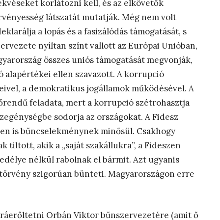
kvéseket korlátozni kell, és az elkövetők
 törvényesség látszatát mutatják. Még nem volt
eklarálja a lopás és a fasizálódás támogatását, s
ervezete nyíltan színt vallott az Európai Unióban,
agyarország összes uniós támogatását megvonják,
ió alapértékei ellen szavazott. A korrupció
eivel, a demokratikus jogállamok működésével. A
rendű feladata, mert a korrupció szétrohasztja
szegénységbe sodorja az országokat. A Fidesz
dben is bűncselekménynek minősül. Csakhogy
tiltott, akik a „saját szakállukra”, a Fideszen
edélye nélkül rabolnak el bármit. Azt ugyanis
a törvény szigorúan bünteti. Magyarországon erre
 ráerőltetni Orbán Viktor bűnszervezetére (amit ő