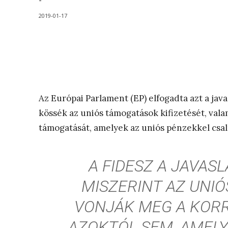
-
2019-01-17
Az Európai Parlament (EP) elfogadta azt a java
kössék az uniós támogatások kifizetését, vala
támogatását, amelyek az uniós pénzekkel csal
A FIDESZ A JAVAS
MISZERINT AZ UNI
VONJÁK MEG A KORR
AZOKTÓL SEM, AMELY