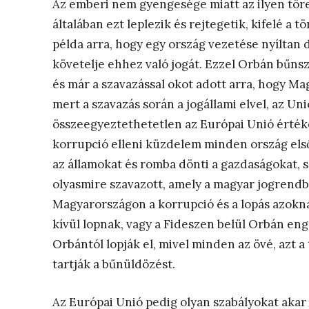
Az emberi nem gyengesége miatt az ilyen töre
általában ezt leplezik és rejtegetik, kifelé a
példa arra, hogy egy ország vezetése nyíltan d
követelje ehhez való jogát. Ezzel Orbán bűnsz
és már a szavazással okot adott arra, hogy M
mert a szavazás során a jogállami elvel, az Un
összeegyeztethetetlen az Európai Unió érték
korrupció elleni küzdelem minden ország első
az államokat és romba dönti a gazdaságokat, 
olyasmire szavazott, amely a magyar jogren
Magyarországon a korrupció és a lopás azoknak 
kívül lopnak, vagy a Fideszen belül Orbán eng
Orbántól lopják el, mivel minden az övé, azt 
tartják a bűnüldözést.
Az Európai Unió pedig olyan szabályokat akar