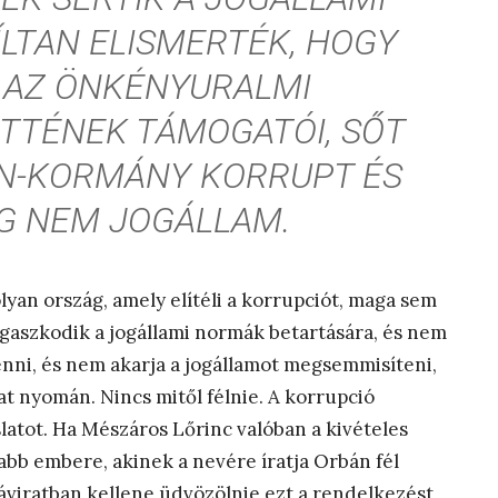
ÍLTAN ELISMERTÉK, HOGY
 AZ ÖNKÉNYURALMI
TTÉNEK TÁMOGATÓI, SŐT
BÁN-KORMÁNY KORRUPT ÉS
 NEM JOGÁLLAM.
olyan ország, amely elítéli a korrupciót, maga sem
ragaszkodik a jogállami normák betartására, és nem
nni, és nem akarja a jogállamot megsemmisíteni,
at nyomán. Nincs mitől félnie. A korrupció
latot. Ha Mészáros Lőrinc valóban a kivételes
bb embere, akinek a nevére íratja Orbán fél
viratban kellene üdvözölnie ezt a rendelkezést,