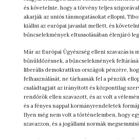
és követelnie, hogy a törvény teljes szigoráv
akarják az uniós tánmogatásokat ellopni, Tib
kiállni az európai javaslat mellett, és követe
bűncselekmények eltussolásában élenjáró legf
Már az Európai Ügyészség elleni szavazás is
bűnüldőzésnek, a bűncselekmények feltárásána
liberális demokratikus országok pénzére, ho
felhasználását, ne tárhassák fel a pénzük ell
családtagjait az irányított és központilag szer
rendőrök ellen szavazott, és az volt a vélemén
és a fényes nappal kormányrendeletek formájá
Ilyen még nem volt a történelemben, hogy egy
szavazzon, és a jogállami normák megsemmisít