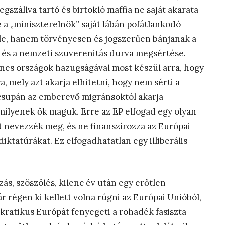
szállva tartó és birtokló maffia ne saját akarata
e a „miniszterelnök” saját lábán pofátlankodó
lőle, hanem törvényesen és jogszerűen bánjanak a
 és a nemzeti szuverenitás durva megsértése.
enes országok hazugságával most készül arra, hogy
, mely azt akarja elhitetni, hogy nem sérti a
, csupán az emberevő migránsoktól akarja
ilyenek ők maguk. Erre az EP elfogad egy olyan
at nevezzék meg, és ne finanszírozza az Európai
iktatúrákat. Ez elfogadhatatlan egy illiberális
ás, szöszölés, kilenc év után egy erőtlen
ár régen ki kellett volna rúgni az Európai Unióból,
ratikus Európát fenyegeti a rohadék fasiszta