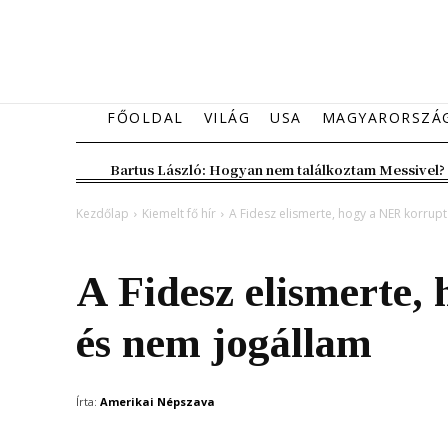
FŐOLDAL
VILÁG
USA
MAGYARORSZÁ
Bartus László: Hogyan nem találkoztam Messivel?
Kezdőlap
Kiemelt fő hír
A Fidesz elismerte, hogy a NER korrup
Kiemelt fő hír
Magyarország
A Fidesz elismerte,
és nem jogállam
Írta:
Amerikai Népszava