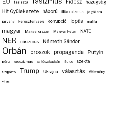
fasizmus
EU
Fidesz
hazugság
fasiszta
Hit Gyülekezete
háború
illiberalizmus
jogállam
lopás
korrupció
járvány
kereszténység
maffia
magyar
NATO
Magyarország
Magyar Péter
NER
Németh Sándor
nácizmus
Orbán
propaganda
oroszok
Putyin
szekta
pénz
rasszizmus
sajtószabadság
Soros
Trump
választás
Ukrajna
Szijjártó
Vélemény
vírus