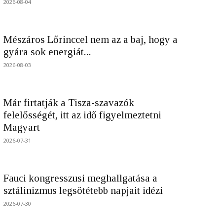
2026-08-04
Mészáros Lőrinccel nem az a baj, hogy a
gyára sok energiát...
2026-08-03
Már firtatják a Tisza-szavazók
felelősségét, itt az idő figyelmeztetni
Magyart
2026-07-31
Fauci kongresszusi meghallgatása a
sztálinizmus legsötétebb napjait idézi
2026-07-30