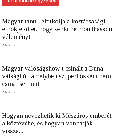
Legutóbbi bejegyzések
Magyar tanul: eltitkolja a köztársasági
elnökjelöltet, hogy senki ne mondhasson
véleményt
2026-08-05
Magyar valóságshow-t csinált a Duna-
válságból, amelyben szuperhősként nem
csinál semmit
2026-08-05
Hogyan nevezhetik ki Mészáros emberét
a köztévébe, és hogyan vonhatják
vissza...