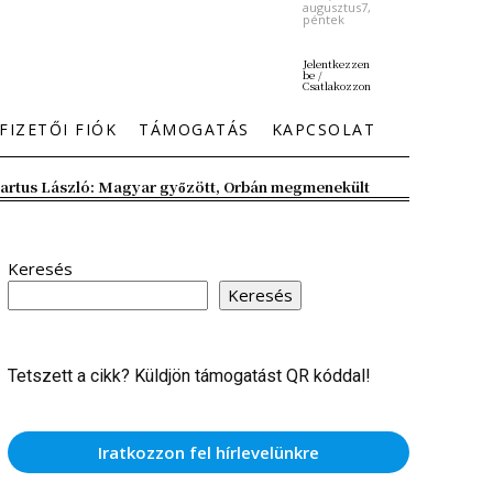
augusztus7,
péntek
Jelentkezzen
be /
Csatlakozzon
FIZETŐI FIÓK
TÁMOGATÁS
KAPCSOLAT
artus László: Magyar győzött, Orbán megmenekült
Keresés
Keresés
Tetszett a cikk? Küldjön támogatást QR kóddal!
Iratkozzon fel hírlevelünkre