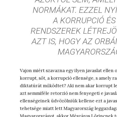
NORMÁKAT. EZZEL NY
A KORRUPCIÓ ÉS
RENDSZEREK LÉTREJÖ
AZT IS, HOGY AZ OR
MAGYARORSZÁG
Vajon miért szavazna egy ilyen javaslat ellen 
korrupt, sőt, a korrupció ellensége, s amely 
diktatúrát működtet? Aki nem akar korrupt le
azt semmiféle retorzió nem fenyegeti e javasl
ellenségeinek üdvözölniük kellene ezt a javas
tehetsége miatt lett Magyarország leggazdaga
Magyarországot, akkor Mészáros Lőrincnek tá