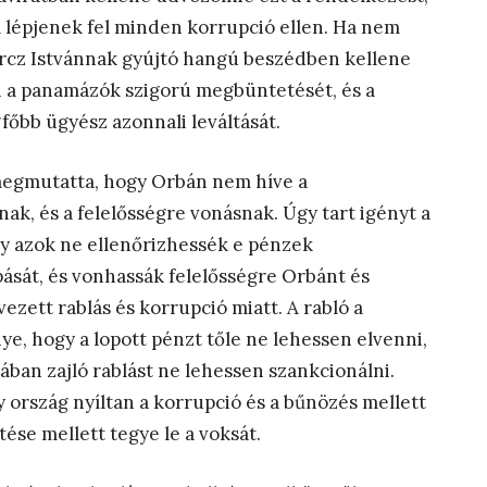
al lépjenek fel minden korrupció ellen. Ha nem
orcz Istvánnak gyújtó hangú beszédben kellene
lni a panamázók szigorú megbüntetését, és a
őbb ügyész azonnali leváltását.
 megmutatta, hogy Orbán nem híve a
k, és a felelősségre vonásnak. Úgy tart igényt a
gy azok ne ellenőrizhessék e pénzek
opását, és vonhassák felelősségre Orbánt és
vezett rablás és korrupció miatt. A rabló a
ye, hogy a lopott pénzt tőle ne lehessen elvenni,
ban zajló rablást ne lehessen szankcionálni.
 ország nyíltan a korrupció és a bűnözés mellett
ése mellett tegye le a voksát.