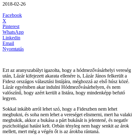
2018-02-26
Facebook
X
Pinterest
WhatsApp
Linkedin
Email
Nyomtatás
Ezt az aranyszabályt igazolta, hogy a hódmezővásárhelyi vereség
után, Lázár kifejezett akarata ellenére is, Lázár János felkerült a
Fidesz országos választási listájára, méghozzá az első húsz közé.
Lázár egyéniben akar indulni Hódmezővásárhelyen, és nem
valószínű, hogy azért került a listára, hogy mindenképp befutó
legyen.
Sokkal inkább arról lehet szó, hogy a Fideszben nem lehet
megbukni, és soha nem lehet a vereséget elismerni, mert ha valaki
megbukik, akkor a bukása a párt bukását is jelentené, és negatív
pszichológiai hatást kelt. Orbán tényleg nem hagy senkit az árok
mellett, mert még a végén őt is az árokba rántaná.