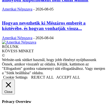
Amerikai Népszava
-
2026-08-05
Hogyan nevezhetik ki Mészáros emberét a
köztévébe, és hogyan vonhatják vissza...
Amerikai Népszava
-
2026-08-04
RÓLUNK
KÖVESS MINKET
©
Website-unk sütiket használ, hogy jobb élményt nyújthassunk
Önnek, amikor visszatér az oldalra. Kérjük, kattintson az
"Elfogadom" gombra valamennyi süti elfogadásához. Vagy menjen
a "Sütik beállítása" oldalra.
Cookie Settings
REJECT ALL
ACCEPT ALL
Close
Privacy Overview