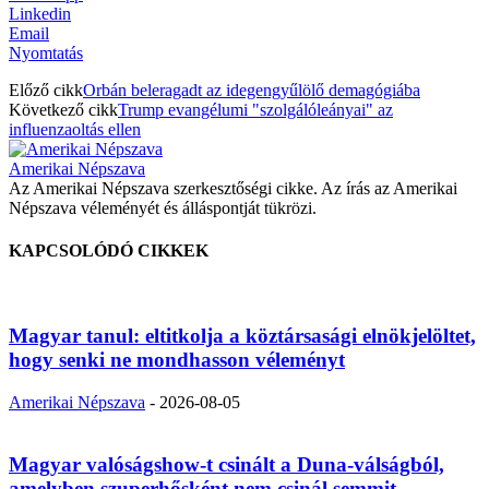
Linkedin
Email
Nyomtatás
Előző cikk
Orbán beleragadt az idegengyűlölő demagógiába
Következő cikk
Trump evangélumi "szolgálóleányai" az
influenzaoltás ellen
Amerikai Népszava
Az Amerikai Népszava szerkesztőségi cikke. Az írás az Amerikai
Népszava véleményét és álláspontját tükrözi.
KAPCSOLÓDÓ CIKKEK
Magyar tanul: eltitkolja a köztársasági elnökjelöltet,
hogy senki ne mondhasson véleményt
Amerikai Népszava
-
2026-08-05
Magyar valóságshow-t csinált a Duna-válságból,
amelyben szuperhősként nem csinál semmit