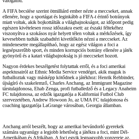
válogatott.
A FIFA becslése szerint ötmilliárd ember nézte a meccseket, annak
ellenére, hogy a sportágat és leginkább a FIFA-t érintő botrányok
miatt voltak, akik bojkottálták a világbajnokságot, az időpont pedig
egészen kivételesen rossz időszakra esett: az északi féltekéhez
viszonyítva a szokásos nyár helyett télen voltak a mérkőzések, így
kevesebben tudták szabadtéri kivetítőkön nézni a meccseket. Az
mindenesetre megállapíthaó, hogy az egész világon a foci a
legnépszerűbb sport, és minden korrupciós botrány ellenére a játék
gyönyörű és a katari világbajnokság is jó meccseket hozott.
Nagyon érdekes beszélgetést folytattak erről, és a foci amerikai
aspektusairól az Ethnic Media Service vendégei, akik maguk is
futballoztak vagy másképp kötődnek a játékhoz: Henrik Rehbinder,
újságíró és szakelemző, Charles Anchang, az Immigrant Magazine
társtulajdonosa, Ehab Zenga, profi futballedző és a Legacy Anaheim
FC tulajdonosa, az edzők igazgatója a Kaliforniai Futbol Club
szervezetében, Andrew Howoon Jo, az UMA FC tulajdonosa és
coaching igazgatója LaGrange városában, Georgia államban.
Anchang arról beszélt, hogy az amerikai bevándorló gyerekek
számára ugyanúgy a legjobb lehetőség a játékra a foci, mint Dél-
Amerikában és Afrikában. A foci egyik legnagyobb vonzereje az,