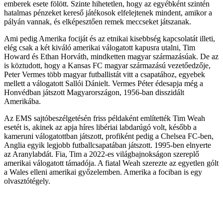
emberek esete fölött. Szinte hihetetlen, hogy az egyébként szintén
hatalmas pénzeket kereső játékosok elfelejtenek mindent, amikor a
pályán vannak, és elképesztően remek meccseket játszanak.
Ami pedig Amerika fociját és az etnikai kisebbség kapcsolatát illeti,
elég csak a két kiváló amerikai válogatott kapusra utalni, Tim
Howard és Ethan Horváth, mindketten magyar származásúak. De az
is köztudott, hogy a Kansas FC magyar származású vezetőedzője,
Peter Vermes több magyar futballistát vitt a csapatához, egyebek
mellett a válogatott Sallói Dánielt. Vermes Péter édesapja még a
Honvédban játszott Magyarországon, 1956-ban disszidált
Amerikába.
Az EMS sajtóbeszélgetésén friss példaként említették Tim Weah
esetét is, akinek az apja híres libériai labdarúgó volt, később a
kameruni válogatottban játszott, profiként pedig a Chelsea FC-ben,
Anglia egyik legjobb futballcsapatában játszott. 1995-ben elnyerte
az Aranylabdát. Fia, Tim a 2022-es világbajnokságon szereplő
amerikai válogatott támadója. A fiatal Weah szerezte az egyetlen gólt
a Wales elleni amerikai győzelemben. Amerika a fociban is egy
olvasztótégely.