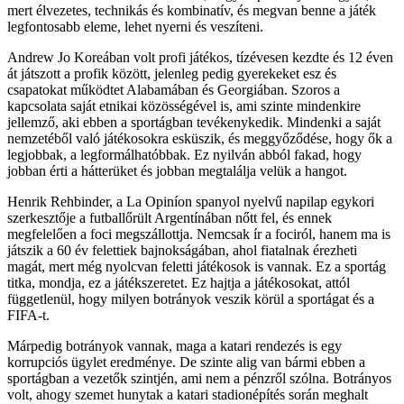
mert élvezetes, technikás és kombinatív, és megvan benne a játék
legfontosabb eleme, lehet nyerni és veszíteni.
Andrew Jo Koreában volt profi játékos, tízévesen kezdte és 12 éven
át játszott a profik között, jelenleg pedig gyerekeket esz és
csapatokat működtet Alabamában és Georgiában. Szoros a
kapcsolata saját etnikai közösségével is, ami szinte mindenkire
jellemző, aki ebben a sportágban tevékenykedik. Mindenki a saját
nemzetéből való játékosokra esküszik, és meggyőződése, hogy ők a
legjobbak, a legformálhatóbbak. Ez nyilván abból fakad, hogy
jobban érti a hátterüket és jobban megtalálja velük a hangot.
Henrik Rehbinder, a La Opiníon spanyol nyelvű napilap egykori
szerkesztője a futballőrült Argentínában nőtt fel, és ennek
megfelelően a foci megszállottja. Nemcsak ír a fociról, hanem ma is
játszik a 60 év felettiek bajnokságában, ahol fiatalnak érezheti
magát, mert még nyolcvan feletti játékosok is vannak. Ez a sportág
titka, mondja, ez a játékszeretet. Ez hajtja a játékosokat, attól
függetlenül, hogy milyen botrányok veszik körül a sportágat és a
FIFA-t.
Márpedig botrányok vannak, maga a katari rendezés is egy
korrupciós ügylet eredménye. De szinte alig van bármi ebben a
sportágban a vezetők szintjén, ami nem a pénzről szólna. Botrányos
volt, ahogy szemet hunytak a katari stadionépítés során meghalt