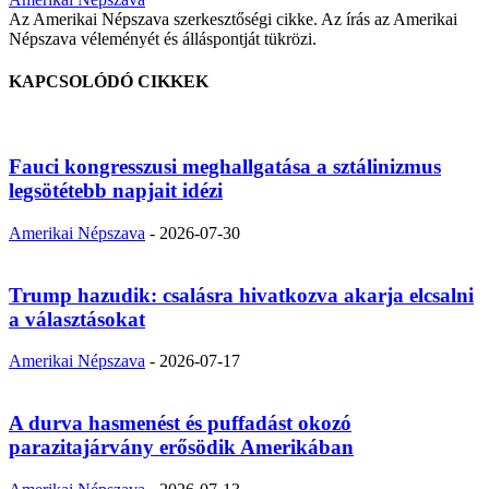
Az Amerikai Népszava szerkesztőségi cikke. Az írás az Amerikai
Népszava véleményét és álláspontját tükrözi.
KAPCSOLÓDÓ CIKKEK
Fauci kongresszusi meghallgatása a sztálinizmus
legsötétebb napjait idézi
Amerikai Népszava
-
2026-07-30
Trump hazudik: csalásra hivatkozva akarja elcsalni
a választásokat
Amerikai Népszava
-
2026-07-17
A durva hasmenést és puffadást okozó
parazitajárvány erősödik Amerikában