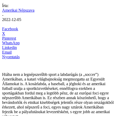
Írta:
Amerikai Népszava
-
2022-12-05
Facebook
X
Pinterest
WhatsApp
Linkedin
Email
Nyomtatás
Hiába nem a legnépszerűbb sport a labdarúgás (a „soccer”)
Amerikában, a katari világbajnokság megmozgatta az Egyesült
Államokat is. A kosárlabda, a baseball, a jéghoki és az amerikai
futball uralja a sportközvetítéseket, ennélfogva ezekben a
sportágakban fordul meg a legtöbb pénz, de az európai foci egyre
népszerűbb Amerikában is. Ez részben annak köszönhető, hogy a
bevándorlók és etnikai kisebbségek jelentős része olyan országokból
érkezett, ahol népszerű a foci, egyes nagy sztárok Amerikában
fejezik be a pályafutásukat levezetésként, s egyre jobb az amerikai