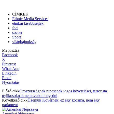
CÍMKÉK
Ethnic Media Services
etnikai kisebbségek
foci
soccer
Sport
világbajnokság
Megosztás
Facebook
X
Pinterest
WhatsApp
Linkedin
Email
Nyomtatás
Előző cikk
Oroszországnak nincsenek jogos követelései, terrorista
gyilkosoknak nem szabad engedni
Következő cikk
Üzenjük Kövérnek: ez egy kocsma, nem egy
parlament
Amerikai Népszava