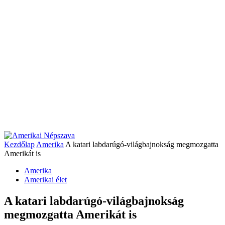
Kezdőlap
Amerika
A katari labdarúgó-világbajnokság megmozgatta
Amerikát is
Amerika
Amerikai élet
A katari labdarúgó-világbajnokság
megmozgatta Amerikát is