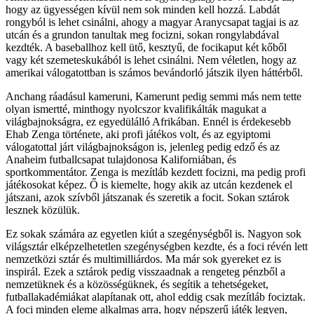
hogy az ügyességen kívül nem sok minden kell hozzá. Labdát
rongyból is lehet csinálni, ahogy a magyar Aranycsapat tagjai is az
utcán és a grundon tanultak meg focizni, sokan rongylabdával
kezdték. A baseballhoz kell ütő, kesztyű, de focikaput két kőből
vagy két szemeteskukából is lehet csinálni. Nem véletlen, hogy az
amerikai válogatottban is számos bevándorló játszik ilyen háttérből.
Anchang ráadásul kameruni, Kamerunt pedig semmi más nem tette
olyan ismertté, minthogy nyolcszor kvalifikálták magukat a
világbajnokságra, ez egyedülálló Afrikában. Ennél is érdekesebb
Ehab Zenga története, aki profi játékos volt, és az egyiptomi
válogatottal járt világbajnokságon is, jelenleg pedig edző és az
Anaheim futballcsapat tulajdonosa Kaliforniában, és
sportkommentátor. Zenga is mezítláb kezdett focizni, ma pedig profi
játékosokat képez. Ő is kiemelte, hogy akik az utcán kezdenek el
játszani, azok szívből játszanak és szeretik a focit. Sokan sztárok
lesznek közülük.
Ez sokak számára az egyetlen kiút a szegénységből is. Nagyon sok
világsztár elképzelhetetlen szegénységben kezdte, és a foci révén lett
nemzetközi sztár és multimilliárdos. Ma már sok gyereket ez is
inspirál. Ezek a sztárok pedig visszaadnak a rengeteg pénzből a
nemzetüknek és a közösségüknek, és segítik a tehetségeket,
futballakadémiákat alapítanak ott, ahol eddig csak mezítláb fociztak.
A foci minden eleme alkalmas arra, hogy népszerű játék legyen,