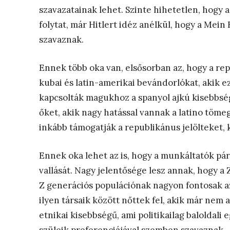
szavazatainak lehet. Szinte hihetetlen, hogy a
folytat, már Hitlert idéz anélkül, hogy a Mein
szavaznak.
Ennek több oka van, elsősorban az, hogy a r
kubai és latin-amerikai bevándorlókat, akik e
kapcsolták magukhoz a spanyol ajkú kisebbség 
őket, akik nagy hatással vannak a latino töme
inkább támogatják a republikánus jelölteket,
Ennek oka lehet az is, hogy a munkáltatók pár
vallását. Nagy jelentősége lesz annak, hogy a 
Z generációs populációnak nagyon fontosak a
ilyen társaik között nőttek fel, akik már nem
etnikai kisebbségű, ami politikailag baloldali e