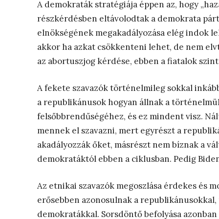
A demokraták stratégiája éppen az, hogy „haza
részkérdésben eltávolodtak a demokrata párt
elnökségének megakadályozása elég indok le
akkor ha azkat csökkenteni lehet, de nem elv
az abortuszjog kérdése, ebben a fiatalok szin
A fekete szavazók történelmileg sokkal inká
a republikánusok hogyan állnak a történelmük
felsőbbrendűségéhez, és ez mindent visz. Nál
mennek el szavazni, mert egyrészt a republ
akadályozzák őket, másrészt nem bíznak a vált
demokratáktól ebben a ciklusban. Pedig Biden
Az etnikai szavazók megoszlása érdekes és mo
erősebben azonosulnak a republikánusokkal, m
demokratákkal. Sorsdöntő befolyása azonban el