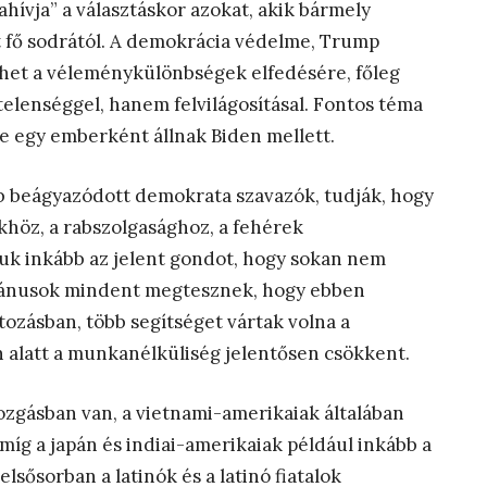
hívja” a választáskor azokat, akik bármely
 fő sodrától. A demokrácia védelme, Trump
het a véleménykülönbségek elfedésére, főleg
telenséggel, hanem felvilágosításal. Fontos téma
te egy emberként állnak Biden mellett.
bb beágyazódott demokrata szavazók, tudják, hogy
höz, a rabszolgasághoz, a fehérek
uk inkább az jelent gondot, hogy sokan nem
ikánusok mindent megtesznek, hogy ebben
ozásban, több segítséget vártak volna a
 alatt a munkanélküliség jelentősen csökkent.
zgásban van, a vietnami-amerikaiak általában
íg a japán és indiai-amerikaiak például inkább a
sősorban a latinók és a latinó fiatalok