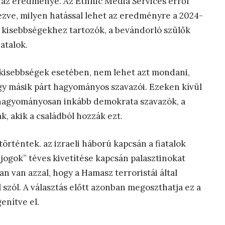
 az eredménye. Az Ethnic Media Services erről
ezve, milyen hatással lehet az eredményre a 2024-
a kisebbségekhez tartozók, a bevándorló szülők
atalok.
kisebbségek esetében, nem lehet azt mondani,
y másik párt hagyományos szavazói. Ezeken kívül
k hagyományosan inkább demokrata szavazók, a
k, akik a családból hozzák ezt.
rténtek. az izraeli háború kapcsán a fiatalok
jogok” téves kivetítése kapcsán palasztinokat
 van azzal, hogy a Hamasz terroristái által
szól. A választás előtt azonban megoszthatja ez a
enítve el.