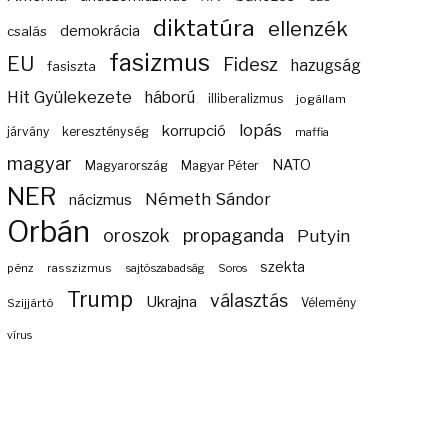
diktatúra
ellenzék
demokrácia
csalás
fasizmus
EU
Fidesz
hazugság
fasiszta
Hit Gyülekezete
háború
illiberalizmus
jogállam
lopás
korrupció
járvány
kereszténység
maffia
magyar
NATO
Magyarország
Magyar Péter
NER
Németh Sándor
nácizmus
Orbán
propaganda
oroszok
Putyin
szekta
pénz
rasszizmus
sajtószabadság
Soros
Trump
választás
Ukrajna
Szijjártó
Vélemény
vírus