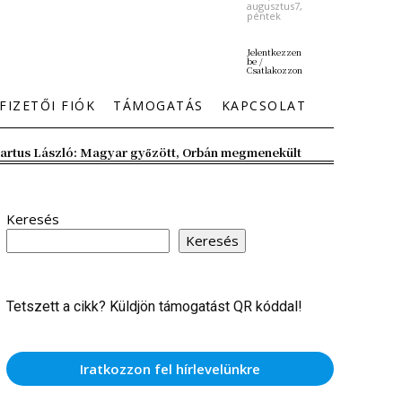
augusztus7,
péntek
Jelentkezzen
be /
Csatlakozzon
FIZETŐI FIÓK
TÁMOGATÁS
KAPCSOLAT
artus László: Magyar győzött, Orbán megmenekült
Keresés
Keresés
Tetszett a cikk? Küldjön támogatást QR kóddal!
Iratkozzon fel hírlevelünkre