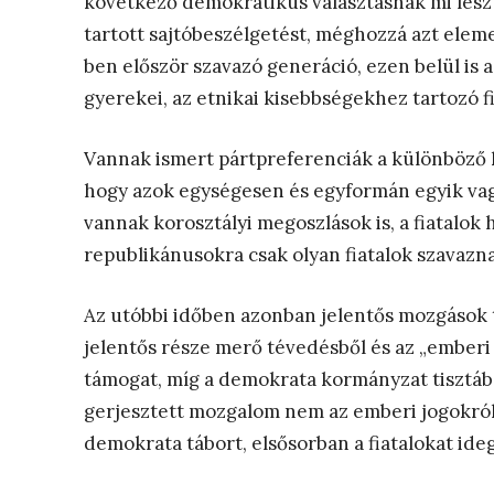
következő demokratikus választásnak mi lesz
tartott sajtóbeszélgetést, méghozzá azt elem
ben először szavazó generáció, ezen belül is 
gyerekei, az etnikai kisebbségekhez tartozó fi
Vannak ismert pártpreferenciák a különböző 
hogy azok egységesen és egyformán egyik vag
vannak korosztályi megoszlások is, a fiatalo
republikánusokra csak olyan fiatalok szavazna
Az utóbbi időben azonban jelentős mozgások tö
jelentős része merő tévedésből és az „emberi 
támogat, míg a demokrata kormányzat tisztában
gerjesztett mozgalom nem az emberi jogokról 
demokrata tábort, elsősorban a fiatalokat ideg