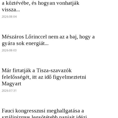
a köztévébe, és hogyan vonhatják
vissza...
2026-08-04
Mészáros Lőrinccel nem az a baj, hogy a
gyára sok energiát...
2026-08-03
Már firtatják a Tisza-szavazók
felelősségét, itt az idő figyelmeztetni
Magyart
2026-07-31
Fauci kongresszusi meghallgatása a
sztálinizmus legsötétebb napjait idézi