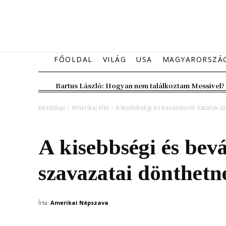
FŐOLDAL
VILÁG
USA
MAGYARORSZÁ
Bartus László: Hogyan nem találkoztam Messivel?
Kezdőlap
Amerikai élet
A kisebbségi és bevándorló fiatalok s
Amerikai élet
A kisebbségi és bev
szavazatai dönthet
Írta:
Amerikai Népszava