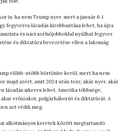
ják tőle.
kor is, ha nem Trump nyer, mert a január 6-i
y fegyveres lázadás kirobbantása lehet, ha újra
 rasszista és náci szélsőjobboldal nyúlhat fegyver
tése és diktatúra bevezetése ellen a lakosság
rump előbb-utóbb börtönbe kerül, mert ha nem
r majd azért, amit 2024 után tesz, akár nyer, akár
en lázadás sikeres lehet, Amerika többsége,
akar erőszakot, polgárháborút és diktatúrát. A
ppen azt védik meg.
kai alkotmányos keretek között megtartandó