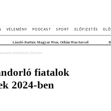
G
VÉLEMÉNY
PODCAST
SPORT
ELŐFIZETÉS
ELŐ
László Bartus: Magyar Won, Orbán Was Saved
B
zavazatai dönthetnek 2024-ben
ándorló fiatalok
nek 2024-ben