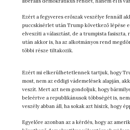
liberális demokratikus rendet, hanem el is vár
Ezért a fegyveres erőszak veszélye fennáll ak
puccskísérlet után Trump következő lépése eg
elveszíti a választást, de a trumpista fasiszta,
után akkor is, ha az alkotmányos rend megdön
többi része tiltakozik.
Ezért mi elkerülhetetlennek tartjuk, hogy T
most, nem az eddigi vádemelések alapján, akko
veszít. Mert azt nem gondoljuk, hogy bármily
beleértve a republikánusok többségét is, nem 
veszély abban áll, ha sokak azt hisizk, hogy é
Egyelőre azonban az a kérdés, hogy az ameri