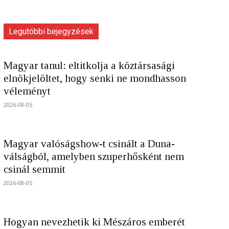
Legutóbbi bejegyzések
Magyar tanul: eltitkolja a köztársasági
elnökjelöltet, hogy senki ne mondhasson
véleményt
2026-08-05
Magyar valóságshow-t csinált a Duna-
válságból, amelyben szuperhősként nem
csinál semmit
2026-08-05
Hogyan nevezhetik ki Mészáros emberét