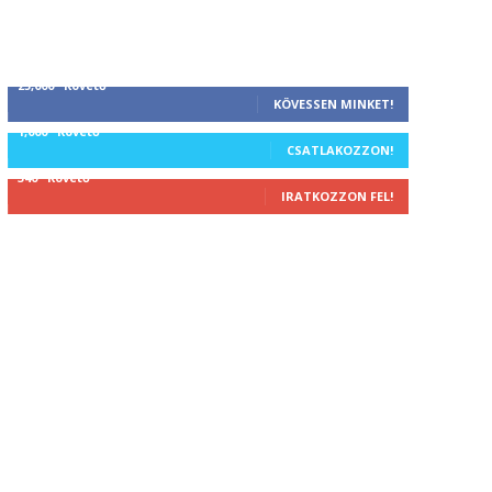
25,000
Követő
KÖVESSEN MINKET!
1,000
Követő
CSATLAKOZZON!
340
Követő
IRATKOZZON FEL!