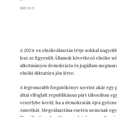
-
2023-12-11
A 2024-es elnökválasztás tétje sokkal nagyobb
lesz az Egyesült Államok következő elnöke né
alkotmányos demokrácia és jogállam megmarad
elnöki diktatúra jön létre.
A legrosszabb forgatókönyv szerint akár egy 
által elfoglalt republikánus párt táborában e
veszélybe kerül, ha a demokraták újra győzne
Amerikát. Megválasztása esetén nemcsak egye