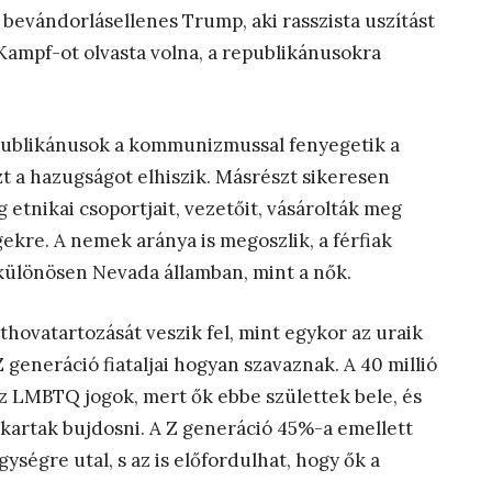
 bevándorlásellenes Trump, aki rasszista uszítást
 Kampf-ot olvasta volna, a republikánusokra
epublikánusok a kommunizmussal fenyegetik a
zt a hazugságot elhiszik. Másrészt sikeresen
etnikai csoportjait, vezetőit, vásárolták meg
gekre. A nemek aránya is megoszlik, a férfiak
 különösen Nevada államban, mint a nők.
thovatartozását veszik fel, mint egykor az uraik
Z generáció fiataljai hogyan szavaznak. A 40 millió
z LMBTQ jogok, mert ők ebbe születtek bele, és
 akartak bujdosni. A Z generáció 45%-a emellett
gységre utal, s az is előfordulhat, hogy ők a