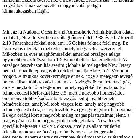
megváltozásának az egyetlen magyarázatát pedig a
klímaváltozásban látják.
Mint azt a National Oceanic and Atmospheric Administration adatai
mutatják, New Jersey-ben az átlaghőmérséklet 1988 és 2017 között
2,19 Fahrenheit fokkal nőtt, ami 16 Celsius foknak felel meg. Ez
iszonyatos mértékű emelkedés, amely megviseli a szervezetet.
Miközben az éves átlaghőmérséklet amerikai országos átlaga
ugyanebben az időszakban 1,6 Fahrenheit fokkal emelkedett. Az
országos összehasonlítás szerint globális felmelegedés New Jersey-
ben a harmadik legmagasabb értéket mutatja Alaszka és Vermont
mögött. A tragikus következménye ennek, hogy a melegebb levegő
potenciálisan több vízgőzt tartalmaz. A vízgőz üvegháztartású gáz,
amely megköti hőt a légkörben, amely egyébként eloszlana. Ez
felmelegedési körforgást idéz elő, mert a nagyobb hőmérséklet
eredménye több vízgőz, a több vízgős pedig tovább emeli a
hőmérsékletet, amelyből több vízgőz lesz, amely még nagyobb
felmelegedést okoz, és így tovább. Ez egy egyre gyorsuló folyamat.
Ez egy ördögi kör: a nagyobb meleg magas páratartalmat jelent, a
magas páratartalom még nagyobb meleget okoz. New Jersey
speciális helyzetét a sok víz okozza, amely az állam területén
fekszik, nemcsak az óceán partján. Nemcsak a tengerszint
emelkedik, hanem egyre gyakoribbak és súlyosabbak az áradások a