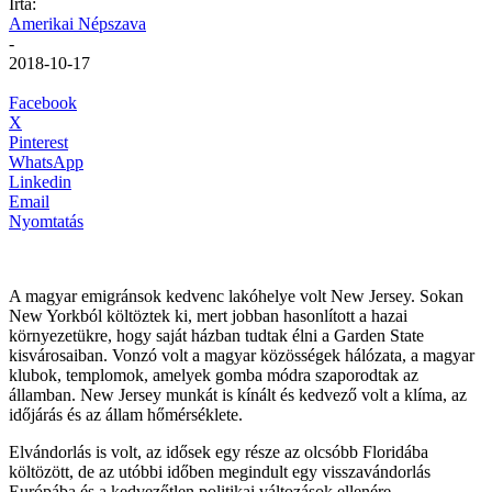
Írta:
Amerikai Népszava
-
2018-10-17
Facebook
X
Pinterest
WhatsApp
Linkedin
Email
Nyomtatás
A magyar emigránsok kedvenc lakóhelye volt New Jersey. Sokan
New Yorkból költöztek ki, mert jobban hasonlított a hazai
környezetükre, hogy saját házban tudtak élni a Garden State
kisvárosaiban. Vonzó volt a magyar közösségek hálózata, a magyar
klubok, templomok, amelyek gomba módra szaporodtak az
államban. New Jersey munkát is kínált és kedvező volt a klíma, az
időjárás és az állam hőmérséklete.
Elvándorlás is volt, az idősek egy része az olcsóbb Floridába
költözött, de az utóbbi időben megindult egy visszavándorlás
Európába és a kedvezőtlen politikai változások ellenére