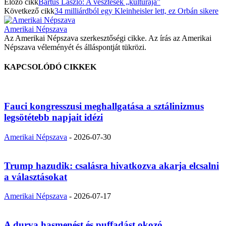
Előző cikk
Bartus László: A vesztesek „kultúrája”
Következő cikk
34 milliárdból egy Kleinheisler lett, ez Orbán sikere
Amerikai Népszava
Az Amerikai Népszava szerkesztőségi cikke. Az írás az Amerikai
Népszava véleményét és álláspontját tükrözi.
KAPCSOLÓDÓ CIKKEK
Fauci kongresszusi meghallgatása a sztálinizmus
legsötétebb napjait idézi
Amerikai Népszava
-
2026-07-30
Trump hazudik: csalásra hivatkozva akarja elcsalni
a választásokat
Amerikai Népszava
-
2026-07-17
A durva hasmenést és puffadást okozó