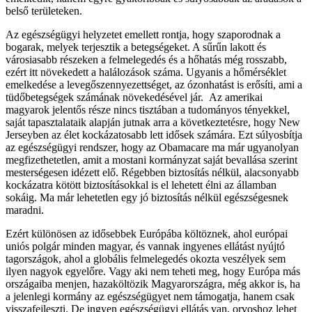
belső területeken.
Az egészségügyi helyzetet emellett rontja, hogy szaporodnak a
bogarak, melyek terjesztik a betegségeket. A sűrűn lakott és
városiasabb részeken a felmelegedés és a hőhatás még rosszabb,
ezért itt növekedett a halálozások száma. Ugyanis a hőmérséklet
emelkedése a levegőszennyezettséget, az ózonhatást is erősíti, ami a
tüdőbetegségek számának növekedésével jár. Az amerikai
magyarok jelentős része nincs tisztában a tudományos tényekkel,
saját tapasztalataik alapján jutnak arra a következtetésre, hogy New
Jerseyben az élet kockázatosabb lett idősek számára. Ezt súlyosbítja
az egészségügyi rendszer, hogy az Obamacare ma már ugyanolyan
megfizethetetlen, amit a mostani kormányzat saját bevallása szerint
mesterségesen idézett elő. Régebben biztosítás nélkül, alacsonyabb
kockázatra kötött biztosításokkal is el lehetett élni az államban
sokáig. Ma már lehetetlen egy jó biztosítás nélkül egészségesnek
maradni.
Ezért különösen az idősebbek Európába költöznek, ahol európai
uniós polgár minden magyar, és vannak ingyenes ellátást nyújtó
tagországok, ahol a globális felmelegedés okozta veszélyek sem
ilyen nagyok egyelőre. Vagy aki nem teheti meg, hogy Európa más
országaiba menjen, hazaköltözik Magyarországra, még akkor is, ha
a jelenlegi kormány az egészségügyet nem támogatja, hanem csak
visszafejleszti. De ingyen egészségügyi ellátás van, orvoshoz lehet