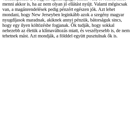
menni akkor is, ha az nem olyan jó ellátást nyújt. Valami mégiscsak
van, a magánrendelések pedig pénzért egészen jók. Azt lehet
mondani, hogy New Jerseyben leginkább azok a szegény magyar
nyugdíjasok maradnak, akiknek annyi pénzük, bátorságuk sincs,
hogy egy ilyen költözésbe fogjanak. Ők tudják, hogy sokkal
nehezebb az életük a klímaváltozás miatt, és veszélyesebb is, de nem
tehetnek mást. Azt mondják, a földdel együtt pusztulnak ők is.