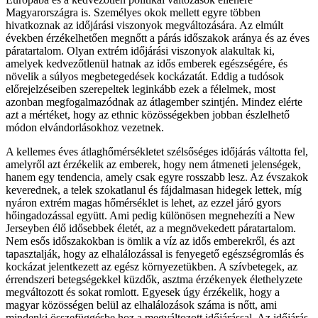
Magyarországra is. Személyes okok mellett egyre többen
hivatkoznak az időjárási viszonyok megváltozására. Az elmúlt
években érzékelhetően megnőtt a párás időszakok aránya és az éves
páratartalom. Olyan extrém időjárási viszonyok alakultak ki,
amelyek kedvezőtlenül hatnak az idős emberek egészségére, és
növelik a súlyos megbetegedések kockázatát. Eddig a tudósok
előrejelzéseiben szerepeltek leginkább ezek a félelmek, most
azonban megfogalmazódnak az átlagember szintjén. Mindez elérte
azt a mértéket, hogy az ethnic közösségekben jobban észlelhető
módon elvándorlásokhoz vezetnek.
A kellemes éves átlaghőmérsékletet szélsőséges időjárás váltotta fel,
amelyről azt érzékelik az emberek, hogy nem átmeneti jelenségek,
hanem egy tendencia, amely csak egyre rosszabb lesz. Az évszakok
keverednek, a telek szokatlanul és fájdalmasan hidegek lettek, míg
nyáron extrém magas hőmérséklet is lehet, az ezzel járó gyors
hőingadozással együtt. Ami pedig különösen megnehezíti a New
Jerseyben élő idősebbek életét, az a megnövekedett páratartalom.
Nem esős időszakokban is ömlik a víz az idős emberekről, és azt
tapasztalják, hogy az elhalálozással is fenyegető egészségromlás és
kockázat jelentkezett az egész környezetükben. A szívbetegek, az
érrendszeri betegségekkel küzdők, asztma érzékenyek élethelyzete
megváltozott és sokat romlott. Egyesek úgy érzékelik, hogy a
magyar közösségen belül az elhalálozások száma is nőtt, ami
mindenki összefüggésbe hoz a megváltozott időjárással. Az időjárás