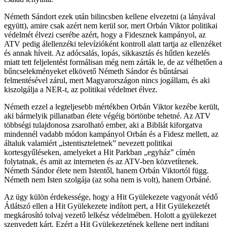
Németh Sándort ezek után bilincsben kellene elvezetni (a lányával
együtt), amire csak azért nem kerül sor, mert Orbán Viktor politikai
védelmét élvezi cserébe azért, hogy a Fidesznek kampányol, az
ATV pedig álellenzéki televízióként kontroll alatt tartja az ellenzéket
és annak híveit. Az adócsalás, lopás, sikkasztás és hűtlen kezelés
miatt tett feljelentést formálisan még nem zárták le, de az vélhetően a
bűncselekményeket elkövető Németh Sándor és bűntársai
felmentésével zárul, mert Magyarországon nincs jogállam, és aki
kiszolgálja a NER-t, az politikai védelmet élvez.
Németh ezzel a legteljesebb mértékben Orbán Viktor kezébe került,
aki bármelyik pillanatban élete végéig börtönbe tehetné. Az ATV
többségi tulajdonosa zsarolható ember, aki a Bibliát kiforgatva
mindennél vadabb módon kampányol Orbán és a Fidesz mellett, az
általuk valamiért „istentiszteletnek” nevezett politikai
kortesgyűléseken, amelyeket a Hit Parkban „egyház” címén
folytatnak, és amit az interneten és az ATV-ben közvetítenek.
Németh Sándor élete nem Istentől, hanem Orbán Viktortól függ.
Németh nem Isten szolgája (az soha nem is volt), hanem Orbáné.
Az ügy külön érdekessége, hogy a Hit Gyülekezete vagyonát védő
Átlátszó ellen a Hit Gyülekezete indított pert, a Hit Gyülekezetét
megkárosító tolvaj vezető lelkész védelmében. Holott a gyülekezet
szenvedett kárt. Ezért a Hit Gyülekezetének kellene pert indítani