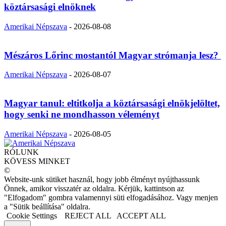
köztársasági elnöknek
Amerikai Népszava
-
2026-08-08
Mészáros Lőrinc mostantól Magyar strómanja lesz?
Amerikai Népszava
-
2026-08-07
Magyar tanul: eltitkolja a köztársasági elnökjelöltet,
hogy senki ne mondhasson véleményt
Amerikai Népszava
-
2026-08-05
RÓLUNK
KÖVESS MINKET
©
Website-unk sütiket használ, hogy jobb élményt nyújthassunk
Önnek, amikor visszatér az oldalra. Kérjük, kattintson az
"Elfogadom" gombra valamennyi süti elfogadásához. Vagy menjen
a "Sütik beállítása" oldalra.
Cookie Settings
REJECT ALL
ACCEPT ALL