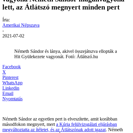
lett, az Átlátszó megnyert minden pert
Írta:
Amerikai Népszava
-
2021-07-02
Németh Sándor és lánya, akivel összejátszva ellopták a
Hit Gyülekezete vagyonát. Fotó: Átlátszó.hu
Facebook
X
Pinterest
WhatsApp
Linkedin
Email
Nyomtatás
Németh Sándor az egyetlen pert is elveszítette, amit korábban
másodfokon megnyert, mert
a Kúria felülvizsgálati eljárásban
megváltoztatta az ítéletet, és az Átlátszónak adott igazat
. Németh