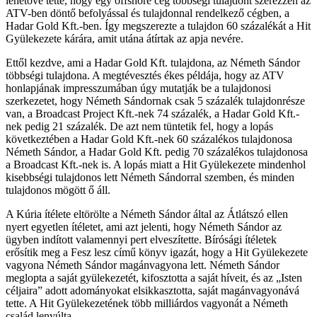
lehetővé tette, hogy egy offshore cég többségi tulajdont szerezzen az
ATV-ben döntő befolyással és tulajdonnal rendelkező cégben, a
Hadar Gold Kft.-ben. Így megszerezte a tulajdon 60 százalékát a Hit
Gyülekezete kárára, amit utána átírtak az apja nevére.
Ettől kezdve, ami a Hadar Gold Kft. tulajdona, az Németh Sándor
többségi tulajdona. A megtévesztés ékes példája, hogy az ATV
honlapjának impresszumában úgy mutatják be a tulajdonosi
szerkezetet, hogy Németh Sándornak csak 5 százalék tulajdonrésze
van, a Broadcast Project Kft.-nek 74 százalék, a Hadar Gold Kft.-
nek pedig 21 százalék. De azt nem tüntetik fel, hogy a lopás
következtében a Hadar Gold Kft.-nek 60 százalékos tulajdonosa
Németh Sándor, a Hadar Gold Kft. pedig 70 százalékos tulajdonosa
a Broadcast Kft.-nek is. A lopás miatt a Hit Gyülekezete mindenhol
kisebbségi tulajdonos lett Németh Sándorral szemben, és minden
tulajdonos mögött ő áll.
A Kúria ítélete eltörölte a Németh Sándor által az Átlátszó ellen
nyert egyetlen ítéletet, ami azt jelenti, hogy Németh Sándor az
ügyben indított valamennyi pert elveszítette. Bírósági ítéletek
erősítik meg a Fesz lesz című könyv igazát, hogy a Hit Gyülekezete
vagyona Németh Sándor magánvagyona lett. Németh Sándor
meglopta a saját gyülekezetét, kifosztotta a saját híveit, és az „Isten
céljaira” adott adományokat elsikkasztotta, saját magánvagyonává
tette. A Hit Gyülekezetének több milliárdos vagyonát a Németh
család lenyúlta.