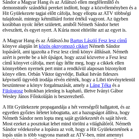
Sándor a Magyar Hang és az Átlátszó ellen megfélemlítő és
demonstratív szándékú pereket indított, hogy a közvéleményben és a
Hit Gyülekezete tagjai előtt cáfolja, hogy ellopta az ATV többségi
tulajdonát. mintegy kétmilliárd forint értékű vagyont. Az ügyben
korábban nyolc ítélet született, amiből Németh Sándor hetet
elveszített, és egyet nyert. A Kúria most eltörölte azt az egyet is.
A Magyar Hang és az Átlátszó.hu
Bartus László Fesz lesz című
könyve alapján írt
közös oknyomozó cikket
Németh Sándor
lopásáról, ami igazolta a Fesz lesz című könyv állításait. Németh
azért is perelte be a két újságot, hogy azzal közvetve a Fesz lesz
című könyvet cáfolja, mert úgy ítélte meg, hogy a cikkek ellen
könnyebben nyernek pert mint a rendkívül alaposan bizonyított
könyv ellen. Orbán Viktor ügyvédje, Balkai István fideszes
képviselő ügyvédi irodája révén elérték, hogy a Libri törvénytelenül
beszüntesse a könyv forgalmazását, amely a
Láng Téka
és a
Filologosz
boltokban jelenleg is kapható, illetve Iványi Gábor
Wesley János Főiskoláján is beszerezhető.
A Hit Gyülekezete propagandája a hét vereségről hallgatott, és az
egyetlen győztes ítéletet lobogtatta, azt a hazugságot állítva, hogy
Németh Sándor nem lopta meg saját gyülekezetét és saját híveit.
Most ezeket a posztokat lehet mind törölni a világhálóról. Németh
Sándor védekezése a lopásra az volt, hogy a Hit Gyülekezetének a
lopás után is több vagyona maradt az ATV-ben, mint amennyi