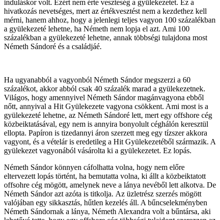
induláskor volt. Ezért nem érte veszteség a gyülekezetet. Ez a
hivatkozás nevetséges, mert az értékvesztést nem a kezdethez kell
mérni, hanem ahhoz, hogy a jelenlegi teljes vagyon 100 százalékban
a gyülekezeté lehetne, ha Németh nem lopja el azt. Ami 100
százalékban a gyülekezeté lehetne, annak többségi tulajdona most
Németh Sándoré és a családjáé.
Ha ugyanabból a vagyonból Németh Sándor megszerzi a 60
százalékot, akkor abból csak 40 százalék marad a gyülekezetnek.
Világos, hogy amennyivel Németh Sándor magánvagyona ebből
nőtt, annyival a Hit Gyülekezete vagyona csökkent. Ami most is a
gyülekezeté lehetne, az Németh Sándoré lett, mert egy offshore cég
közbeiktatásával, egy nem is annyira bonyolult céghálón keresztül
ellopta. Papíron is tizedannyi áron szerzett meg egy tízszer akkora
vagyont, és a vételár is eredetileg a Hit Gyülekezetéből származik. A
gyülekezet vagyonából vásárolta ki a gyülekezetet. Ez lopás.
Németh Sándor könnyen cáfolhatta volna, hogy nem előre
eltervezett lopás történt, ha bemutatta volna, ki állt a közbeiktatott
offsohre cég mögött, amelynek neve a lánya nevéből lett alkotva. De
Németh Sándor azt azóta is titkolja. Az üzletrész szerzés mögött
valójában egy sikkasztás, hűtlen kezelés áll. A bűncselekményben
Németh Sándornak a lánya, Németh Alexandra volt a bűntársa, aki