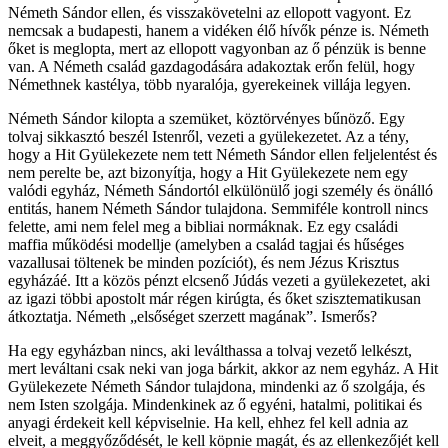
Németh Sándor ellen, és visszakövetelni az ellopott vagyont. Ez
nemcsak a budapesti, hanem a vidéken élő hívők pénze is. Németh
őket is meglopta, mert az ellopott vagyonban az ő pénzük is benne
van. A Németh család gazdagodására adakoztak erőn felül, hogy
Némethnek kastélya, több nyaralója, gyerekeinek villája legyen.
Németh Sándor kilopta a szemüket, köztörvényes bűnöző. Egy
tolvaj sikkasztó beszél Istenről, vezeti a gyülekezetet. Az a tény,
hogy a Hit Gyülekezete nem tett Németh Sándor ellen feljelentést és
nem perelte be, azt bizonyítja, hogy a Hit Gyülekezete nem egy
valódi egyház, Németh Sándortól elkülönülő jogi személy és önálló
entitás, hanem Németh Sándor tulajdona. Semmiféle kontroll nincs
felette, ami nem felel meg a bibliai normáknak. Ez egy családi
maffia működési modellje (amelyben a család tagjai és hűséges
vazallusai töltenek be minden pozíciót), és nem Jézus Krisztus
egyházáé. Itt a közös pénzt elcsenő Júdás vezeti a gyülekezetet, aki
az igazi többi apostolt már régen kirúgta, és őket szisztematikusan
átkoztatja. Németh „elsőséget szerzett magának”. Ismerős?
Ha egy egyházban nincs, aki leválthassa a tolvaj vezető lelkészt,
mert leváltani csak neki van joga bárkit, akkor az nem egyház. A Hit
Gyülekezete Németh Sándor tulajdona, mindenki az ő szolgája, és
nem Isten szolgája. Mindenkinek az ő egyéni, hatalmi, politikai és
anyagi érdekeit kell képviselnie. Ha kell, ehhez fel kell adnia az
elveit, a meggyőződését, le kell köpnie magát, és az ellenkezőjét kell