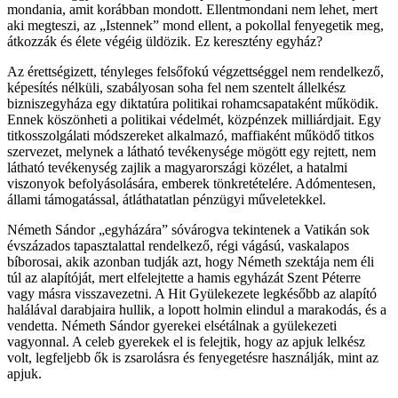
mondania, amit korábban mondott. Ellentmondani nem lehet, mert
aki megteszi, az „Istennek” mond ellent, a pokollal fenyegetik meg,
átkozzák és élete végéig üldözik. Ez keresztény egyház?
Az érettségizett, tényleges felsőfokú végzettséggel nem rendelkező,
képesítés nélküli, szabályosan soha fel nem szentelt állelkész
bizniszegyháza egy diktatúra politikai rohamcsapataként működik.
Ennek köszönheti a politikai védelmét, közpénzek milliárdjait. Egy
titkosszolgálati módszereket alkalmazó, maffiaként működő titkos
szervezet, melynek a látható tevékenysége mögött egy rejtett, nem
látható tevékenység zajlik a magyarországi közélet, a hatalmi
viszonyok befolyásolására, emberek tönkretételére. Adómentesen,
állami támogatással, átláthatatlan pénzügyi műveletekkel.
Németh Sándor „egyházára” sóvárogva tekintenek a Vatikán sok
évszázados tapasztalattal rendelkező, régi vágású, vaskalapos
bíborosai, akik azonban tudják azt, hogy Németh szektája nem éli
túl az alapítóját, mert elfelejtette a hamis egyházát Szent Péterre
vagy másra visszavezetni. A Hit Gyülekezete legkésőbb az alapító
halálával darabjaira hullik, a lopott holmin elindul a marakodás, és a
vendetta. Németh Sándor gyerekei elsétálnak a gyülekezeti
vagyonnal. A celeb gyerekek el is felejtik, hogy az apjuk lelkész
volt, legfeljebb ők is zsarolásra és fenyegetésre használják, mint az
apjuk.