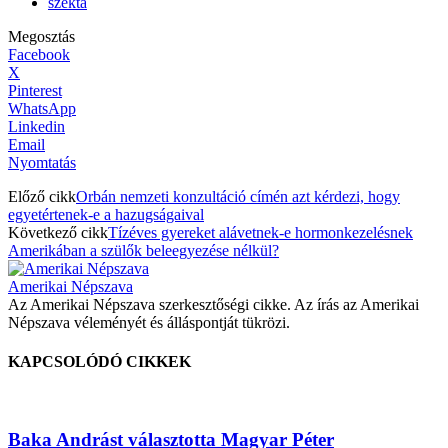
szekta
Megosztás
Facebook
X
Pinterest
WhatsApp
Linkedin
Email
Nyomtatás
Előző cikk
Orbán nemzeti konzultáció címén azt kérdezi, hogy
egyetértenek-e a hazugságaival
Következő cikk
Tízéves gyereket alávetnek-e hormonkezelésnek
Amerikában a szülők beleegyezése nélkül?
Amerikai Népszava
Az Amerikai Népszava szerkesztőségi cikke. Az írás az Amerikai
Népszava véleményét és álláspontját tükrözi.
KAPCSOLÓDÓ CIKKEK
Baka Andrást választotta Magyar Péter