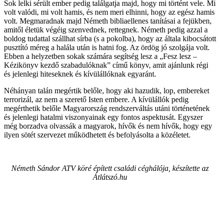
Sok lelki sérült ember pedig találgatja majd, hogy mi történt vele. Mi
volt valódi, mi volt hamis, és nem meri elhinni, hogy az egész hamis
volt. Megmaradnak majd Németh bibliaellenes tanításai a fejükben,
amitől életük végéig szenvednek, rettegnek. Németh pedig azzal a
boldog tudattal szállhat sírba (s a pokolba), hogy az általa kibocsátott
pusztító méreg a halála után is hatni fog. Az ördög jó szolgája volt.
Ebben a helyzetben sokak számára segítség lesz a „Fesz lesz –
Kézikönyv kezdő szabadulóknak” című könyv, amit ajánlunk régi
és jelenlegi hiteseknek és kívülállóknak egyaránt.
Néhányan talán megértik belőle, hogy aki hazudik, lop, embereket
terrorizál, az nem a szerető Isten embere. A kívülállók pedig
megérthetik belőle Magyarország rendszerváltás utáni történetének
és jelenlegi hatalmi viszonyainak egy fontos aspektusát. Egyszer
még borzadva olvassák a magyarok, hívők és nem hívők, hogy egy
ilyen sötét szervezet működhetett és befolyásolta a közéletet.
Németh Sándor ATV köré épített családi céghálója, készítette az
Átlátszó.hu