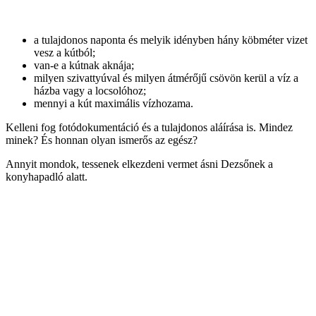
a tulajdonos naponta és melyik idényben hány köbméter vizet
vesz a kútból;
van-e a kútnak aknája;
milyen szivattyúval és milyen átmérőjű csövön kerül a víz a
házba vagy a locsolóhoz;
mennyi a kút maximális vízhozama.
Kelleni fog fotódokumentáció és a tulajdonos aláírása is. Mindez
minek? És honnan olyan ismerős az egész?
Annyit mondok, tessenek elkezdeni vermet ásni Dezsőnek a
konyhapadló alatt.