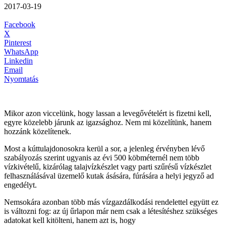
2017-03-19
Facebook
X
Pinterest
WhatsApp
Linkedin
Email
Nyomtatás
Mikor azon viccelünk, hogy lassan a levegővételért is fizetni kell,
egyre közelebb járunk az igazsághoz. Nem mi közelítünk, hanem
hozzánk közelítenek.
Most a kúttulajdonosokra kerül a sor, a jelenleg érvényben lévő
szabályozás szerint ugyanis az évi 500 köbméternél nem több
vízkivételű, kizárólag talajvízkészlet vagy parti szűrésű vízkészlet
felhasználásával üzemelő kutak ásására, fúrására a helyi jegyző ad
engedélyt.
Nemsokára azonban több más vízgazdálkodási rendelettel együtt ez
is változni fog: az új űrlapon már nem csak a létesítéshez szükséges
adatokat kell kitölteni, hanem azt is, hogy