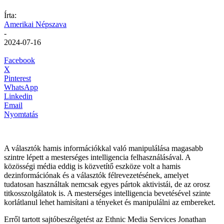
Írta:
Amerikai Népszava
-
2024-07-16
Facebook
X
Pinterest
WhatsApp
Linkedin
Email
Nyomtatás
A választók hamis információkkal való manipulálása magasabb
szintre lépett a mesterséges intelligencia felhasználásával. A
közösségi média eddig is közvetítő eszköze volt a hamis
dezinformációnak és a választók félrevezetésének, amelyet
tudatosan használtak nemcsak egyes pártok aktivistái, de az orosz
titkosszolgálatok is. A mesterséges intelligencia bevetésével szinte
korlátlanul lehet hamisítani a tényeket és manipulálni az embereket.
Erről tartott sajtóbeszélgetést az Ethnic Media Services Jonathan