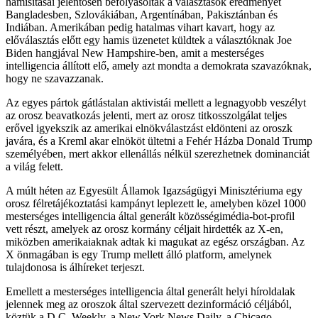
hamisításai jelentősen befolyásolták a választások eredményét
Bangladesben, Szlovákiában, Argentínában, Pakisztánban és
Indiában. Amerikában pedig hatalmas vihart kavart, hogy az
előválasztás előtt egy hamis üzenetet küldtek a választóknak Joe
Biden hangjával New Hampshire-ben, amit a mesterséges
intelligencia állított elő, amely azt mondta a demokrata szavazóknak,
hogy ne szavazzanak.
Az egyes pártok gátlástalan aktivistái mellett a legnagyobb veszélyt
az orosz beavatkozás jelenti, mert az orosz titkosszolgálat teljes
erővel igyekszik az amerikai elnökválastzást eldönteni az oroszk
javára, és a Kreml akar elnököt ültetni a Fehér Házba Donald Trump
személyében, mert akkor ellenállás nélkül szerezhetnek dominanciát
a világ felett.
A múlt héten az Egyesült Államok Igazságügyi Minisztériuma egy
orosz félretájékoztatási kampányt leplezett le, amelyben közel 1000
mesterséges intelligencia által generált közösségimédia-bot-profil
vett részt, amelyek az orosz kormány céljait hirdették az X-en,
miközben amerikaiaknak adtak ki magukat az egész országban. Az
X önmagában is egy Trump mellett álló platform, amelynek
tulajdonosa is álhíreket terjeszt.
Emellett a mesterséges intelligencia által generált helyi híroldalak
jelennek meg az oroszok által szervezett dezinformáció céljából,
köztük a D.C. Weekly, a New York News Daily, a Chicago