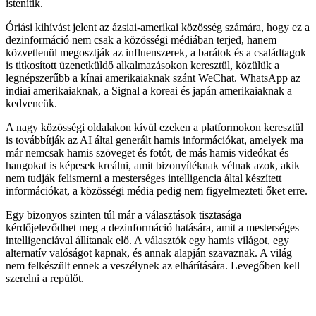
istenítik.
Óriási kihívást jelent az ázsiai-amerikai közösség számára, hogy ez a
dezinformáció nem csak a közösségi médiában terjed, hanem
közvetlenül megosztják az influenszerek, a barátok és a családtagok
is titkosított üzenetküldő alkalmazásokon keresztül, közülük a
legnépszerűbb a kínai amerikaiaknak szánt WeChat. WhatsApp az
indiai amerikaiaknak, a Signal a koreai és japán amerikaiaknak a
kedvencük.
A nagy közösségi oldalakon kívül ezeken a platformokon keresztül
is továbbítják az AI által generált hamis információkat, amelyek ma
már nemcsak hamis szöveget és fotót, de más hamis videókat és
hangokat is képesek kreálni, amit bizonyítéknak vélnak azok, akik
nem tudják felismerni a mesterséges intelligencia által készített
információkat, a közösségi média pedig nem figyelmezteti őket erre.
Egy bizonyos szinten túl már a választások tisztasága
kérdőjeleződhet meg a dezinformáció hatására, amit a mesterséges
intelligenciával állítanak elő. A választók egy hamis világot, egy
alternatív valóságot kapnak, és annak alapján szavaznak. A világ
nem felkészült ennek a veszélynek az elhárítására. Levegőben kell
szerelni a repülőt.