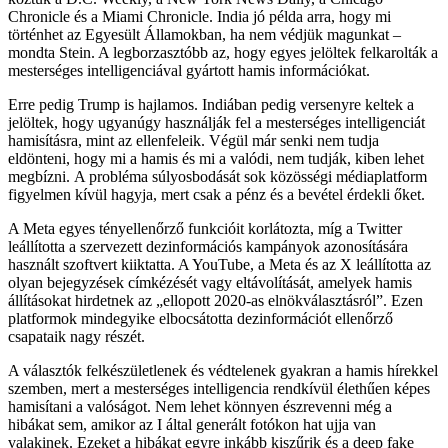
Chronicle és a Miami Chronicle. India jó példa arra, hogy mi
történhet az Egyesült Államokban, ha nem védjük magunkat –
mondta Stein. A legborzasztóbb az, hogy egyes jelöltek felkarolták a
mesterséges intelligenciával gyártott hamis információkat.
Erre pedig Trump is hajlamos. Indiában pedig versenyre keltek a
jelöltek, hogy ugyanúgy használják fel a mesterséges intelligenciát
hamisításra, mint az ellenfeleik. Végül már senki nem tudja
eldönteni, hogy mi a hamis és mi a valódi, nem tudják, kiben lehet
megbízni. A probléma súlyosbodását sok közösségi médiaplatform
figyelmen kívül hagyja, mert csak a pénz és a bevétel érdekli őket.
A Meta egyes tényellenőrző funkcióit korlátozta, míg a Twitter
leállította a szervezett dezinformációs kampányok azonosítására
használt szoftvert kiiktatta. A YouTube, a Meta és az X leállította az
olyan bejegyzések címkézését vagy eltávolítását, amelyek hamis
állításokat hirdetnek az „ellopott 2020-as elnökválasztásról”. Ezen
platformok mindegyike elbocsátotta dezinformációt ellenőrző
csapataik nagy részét.
A választók felkészületlenek és védtelenek gyakran a hamis hírekkel
szemben, mert a mesterséges intelligencia rendkívül élethűen képes
hamisítani a valóságot. Nem lehet könnyen észrevenni még a
hibákat sem, amikor az I által generált fotókon hat ujja van
valakinek. Ezeket a hibákat egyre inkább kiszűrik és a deep fake