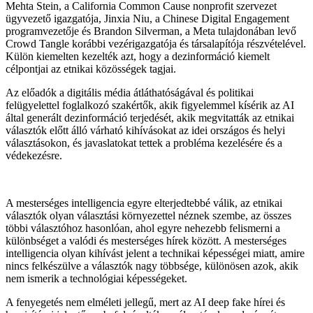
Mehta Stein, a California Common Cause nonprofit szervezet
ügyvezető igazgatója, Jinxia Niu, a Chinese Digital Engagement
programvezetője és Brandon Silverman, a Meta tulajdonában levő
Crowd Tangle korábbi vezérigazgatója és társalapítója részvételével.
Külön kiemelten kezelték azt, hogy a dezinformáció kiemelt
célpontjai az etnikai közösségek tagjai.
Az előadók a digitális média átláthatóságával és politikai
felügyelettel foglalkozó szakértők, akik figyelemmel kísérik az AI
által generált dezinformáció terjedését, akik megvitatták az etnikai
választók előtt álló várható kihívásokat az idei országos és helyi
választásokon, és javaslatokat tettek a probléma kezelésére és a
védekezésre.
A mesterséges intelligencia egyre elterjedtebbé válik, az etnikai
választók olyan választási környezettel néznek szembe, az összes
többi választóhoz hasonlóan, ahol egyre nehezebb felismerni a
különbséget a valódi és mesterséges hírek között. A mesterséges
intelligencia olyan kihívást jelent a technikai képességei miatt, amire
nincs felkészülve a választók nagy többsége, különösen azok, akik
nem ismerik a technológiai képességeket.
A fenyegetés nem elméleti jellegű, mert az AI deep fake hírei és