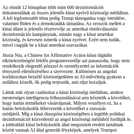
Az elmúlt 12 hónapban több mint 600 dezinformációt
dokumentáltak az összes jelentős kínai nyelvű közösségi médiában.
A két legfontosabb téma pedig Trump támogatása vagy istenítése,
valamint Biden és a demokratákk támadása. Az oroszok mellett a
kínai állam is jelentős résztvevője az amerikai elnökválasztási
dezinformációs kampánynak, miután nagy a kínai amerikai
közösség, és kevesen ismerik a kínai nyelvet. Ezért nem tudák,
mivel csapják be a kínai amerikai szavazókat.
Jinxia Niu, a Chinese for Affirmative Action kínai digitális
elkötelezettségért felelős programvezetője azt panaszolta, hogy nem
rendelkezik elegendő pénzzel és személyzettel az információk
tényszerű ellenőrzéséhez a szervezete. Különösen az angolul
korlátozottan beszélő közösségeikben az AI-műveltség gyakran a
nullához közelít, ők pedig terjesztik, ami eljut hozzájuk.
Láttak már olyan csalásokat a kínai közösségi médiában, amikor
mesterséges intelligencia felhasználásával arra késztetik a követőket,
hogy hamis termékeket vásároljanak. Milyen veszélyes ez, ha a
hamis befolyásolók félrevezetik a követőket a szavazás
módjáról. Míg a kínai diaszpóra közösségében a legtöbb politikai
dezinformációt közvetlenül az angol közösségi médiából fordítják le,
a jobboldali kínai befolyásolók által megosztott eredeti tartalmak
között vannak AI által generált fényképek, amelyek Trumpot