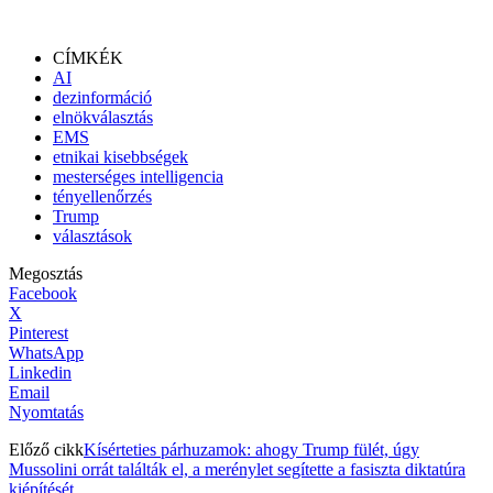
CÍMKÉK
AI
dezinformáció
elnökválasztás
EMS
etnikai kisebbségek
mesterséges intelligencia
tényellenőrzés
Trump
választások
Megosztás
Facebook
X
Pinterest
WhatsApp
Linkedin
Email
Nyomtatás
Előző cikk
Kísérteties párhuzamok: ahogy Trump fülét, úgy
Mussolini orrát találták el, a merénylet segítette a fasiszta diktatúra
kiépítését