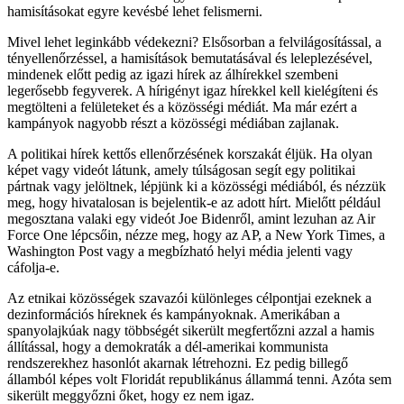
hamisításokat egyre kevésbé lehet felismerni.
Mivel lehet leginkább védekezni? Elsősorban a felvilágosítással, a
tényellenőrzéssel, a hamisítások bemutatásával és leleplezésével,
mindenek előtt pedig az igazi hírek az álhírekkel szembeni
legerősebb fegyverek. A hírigényt igaz hírekkel kell kielégíteni és
megtölteni a felületeket és a közösségi médiát. Ma már ezért a
kampányok nagyobb részt a közösségi médiában zajlanak.
A politikai hírek kettős ellenőrzésének korszakát éljük. Ha olyan
képet vagy videót látunk, amely túlságosan segít egy politikai
pártnak vagy jelöltnek, lépjünk ki a közösségi médiából, és nézzük
meg, hogy hivatalosan is bejelentik-e az adott hírt. Mielőtt például
megosztana valaki egy videót Joe Bidenről, amint lezuhan az Air
Force One lépcsőin, nézze meg, hogy az AP, a New York Times, a
Washington Post vagy a megbízható helyi média jelenti vagy
cáfolja-e.
Az etnikai közösségek szavazói különleges célpontjai ezeknek a
dezinformációs híreknek és kampányoknak. Amerikában a
spanyolajkúak nagy többségét sikerült megfertőzni azzal a hamis
állítással, hogy a demokraták a dél-amerikai kommunista
rendszerekhez hasonlót akarnak létrehozni. Ez pedig billegő
államból képes volt Floridát republikánus állammá tenni. Azóta sem
sikerült meggyőzni őket, hogy ez nem igaz.