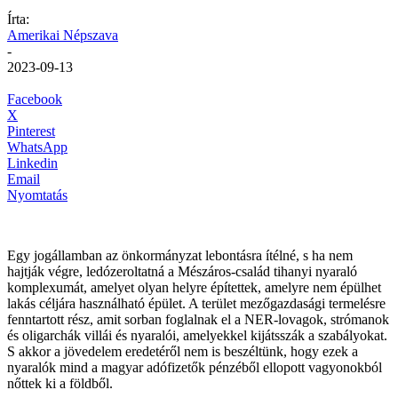
Írta:
Amerikai Népszava
-
2023-09-13
Facebook
X
Pinterest
WhatsApp
Linkedin
Email
Nyomtatás
Egy jogállamban az önkormányzat lebontásra ítélné, s ha nem
hajtják végre, ledózeroltatná a Mészáros-család tihanyi nyaraló
komplexumát, amelyet olyan helyre építettek, amelyre nem épülhet
lakás céljára használható épület. A terület mezőgazdasági termelésre
fenntartott rész, amit sorban foglalnak el a NER-lovagok, strómanok
és oligarchák villái és nyaralói, amelyekkel kijátsszák a szabályokat.
S akkor a jövedelem eredetéről nem is beszéltünk, hogy ezek a
nyaralók mind a magyar adófizetők pénzéből ellopott vagyonokból
nőttek ki a földből.