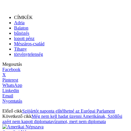
CÍMKÉK
Adria
Balaton
bűnözés
lopott pénz
Mészáros-család
Tihany
törvénytelenség
Megosztás
Facebook
X
Pinterest
WhatsApp
Linkedin
Email
Nyomtatás
Előző cikk
Szijjártót naponta elítélhetné az Európai Parlament
Következő cikk
Még nem kell hadat üzenni Amerikának, Szöllősi
azért nem kapott diplomatavízumot, mert nem diplomata