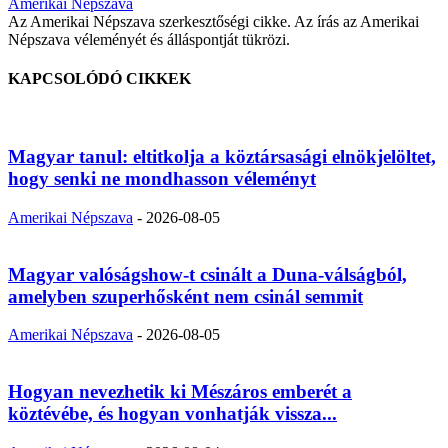
Amerikai Népszava
Az Amerikai Népszava szerkesztőségi cikke. Az írás az Amerikai
Népszava véleményét és álláspontját tükrözi.
KAPCSOLÓDÓ CIKKEK
Magyar tanul: eltitkolja a köztársasági elnökjelöltet,
hogy senki ne mondhasson véleményt
Amerikai Népszava
-
2026-08-05
Magyar valóságshow-t csinált a Duna-válságból,
amelyben szuperhősként nem csinál semmit
Amerikai Népszava
-
2026-08-05
Hogyan nevezhetik ki Mészáros emberét a
köztévébe, és hogyan vonhatják vissza...