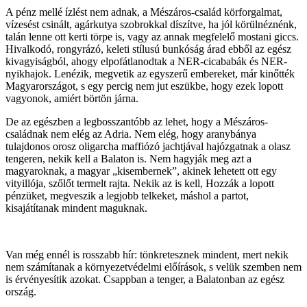
A pénz mellé ízlést nem adnak, a Mészáros-család körforgalmat,
vízesést csinált, agárkutya szobrokkal díszítve, ha jól körülnéznénk,
talán lenne ott kerti törpe is, vagy az annak megfelelő mostani giccs.
Hivalkodó, rongyrázó, keleti stílusú bunkóság árad ebből az egész
kivagyiságból, ahogy elpofátlanodtak a NER-cicababák és NER-
nyikhajok. Lenézik, megvetik az egyszerű embereket, már kinőtték
Magyarországot, s egy percig nem jut eszükbe, hogy ezek lopott
vagyonok, amiért börtön járna.
De az egészben a legbosszantóbb az lehet, hogy a Mészáros-
családnak nem elég az Adria. Nem elég, hogy aranybánya
tulajdonos orosz oligarcha maffiózó jachtjával hajózgatnak a olasz
tengeren, nekik kell a Balaton is. Nem hagyják meg azt a
magyaroknak, a magyar „kisembernek”, akinek lehetett ott egy
vityillója, szőlőt termelt rajta. Nekik az is kell, Hozzák a lopott
pénzüket, megveszik a legjobb telkeket, máshol a partot,
kisajátítanak mindent maguknak.
Van még ennél is rosszabb hír: tönkretesznek mindent, mert nekik
nem számítanak a környezetvédelmi előírások, s velük szemben nem
is érvényesítik azokat. Csappban a tenger, a Balatonban az egész
ország.