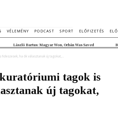
G
VÉLEMÉNY
PODCAST
SPORT
ELŐFIZETÉS
ELŐ
László Bartus: Magyar Won, Orbán Was Saved
B
fideszesek, ha ők választanak új tagokat,...
uratóriumi tagok is
lasztanak új tagokat,