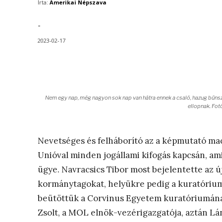
Írta:
Amerikai Népszava
-
2023-02-17
Nem egy nap, még nagyon sok nap van hátra ennek a csaló, hazug bűn
ellopnak. Fot
Nevetséges és felháborító az a képmutató macs
Unióval minden jogállami kifogás kapcsán, a
ügye. Navracsics Tibor most bejelentette az 
kormánytagokat, helyükre pedig a kuratóriumo
beütöttük a Corvinus Egyetem kuratóriumána
Zsolt, a MOL elnök-vezérigazgatója, aztán Lán