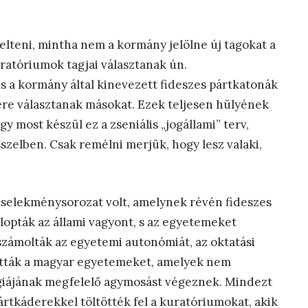
kelteni, mintha nem a kormány jelölne új tagokat a
atóriumok tagjai választanak ún.
s a kormány által kinevezett fideszes pártkatonák
ére választanak másokat. Ezek teljesen hülyének
 most készül ez a zseniális „jogállami” terv,
szelben. Csak remélni merjük, hogy lesz valaki,
ncselekménysorozat volt, amelynek révén fideszes
lopták az állami vagyont, s az egyetemeket
számolták az egyetemi autonómiát, az oktatási
tották a magyar egyetemeket, amelyek nem
giájának megfelelő agymosást végeznek. Mindezt
rtkáderekkel töltötték fel a kuratóriumokat, akik