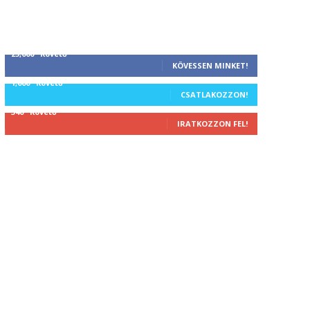
25,000
Követő
KÖVESSEN MINKET!
1,000
Követő
CSATLAKOZZON!
340
Követő
IRATKOZZON FEL!