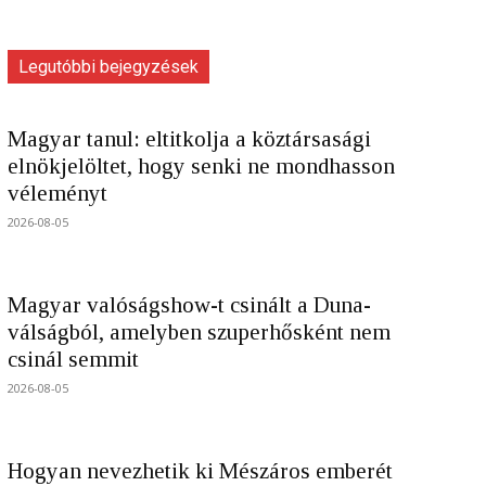
Legutóbbi bejegyzések
Magyar tanul: eltitkolja a köztársasági
elnökjelöltet, hogy senki ne mondhasson
véleményt
2026-08-05
Magyar valóságshow-t csinált a Duna-
válságból, amelyben szuperhősként nem
csinál semmit
2026-08-05
Hogyan nevezhetik ki Mészáros emberét