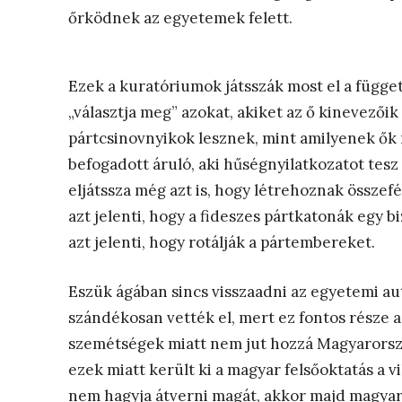
őrködnek az egyetemek felett.
Ezek a kuratóriumok játsszák most el a függe
„választja meg” azokat, akiket az ő kinevezőik
pártcsinovnyikok lesznek, mint amilyenek ők
befogadott áruló, aki hűségnyilatkozatot tes
eljátssza még azt is, hogy létrehoznak összef
azt jelenti, hogy a fideszes pártkatonák egy 
azt jelenti, hogy rotálják a pártembereket.
Eszük ágában sincs visszaadni az egyetemi au
szándékosan vették el, mert ez fontos része a
szemétségek miatt nem jut hozzá Magyarország
ezek miatt került ki a magyar felsőoktatás a 
nem hagyja átverni magát, akkor majd magya