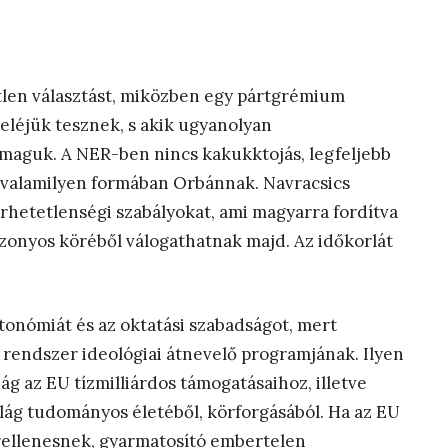
tlen választást, miközben egy pártgrémium
 eléjük tesznek, s akik ugyanolyan
 maguk. A NER-ben nincs kakukktojás, legfeljebb
z valamilyen formában Orbánnak. Navracsics
érhetetlenségi szabályokat, ami magyarra fordítva
bizonyos köréből válogathatnak majd. Az időkorlát
tonómiát és az oktatási szabadságot, mert
 rendszer ideológiai átnevelő programjának. Ilyen
 az EU tízmilliárdos támogatásaihoz, illetve
világ tudományos életéből, körforgásából. Ha az EU
rellenesnek, gyarmatosító embertelen