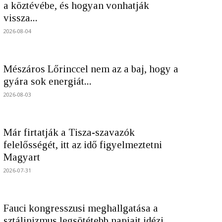
a köztévébe, és hogyan vonhatják
vissza...
2026-08-04
Mészáros Lőrinccel nem az a baj, hogy a
gyára sok energiát...
2026-08-03
Már firtatják a Tisza-szavazók
felelősségét, itt az idő figyelmeztetni
Magyart
2026-07-31
Fauci kongresszusi meghallgatása a
sztálinizmus legsötétebb napjait idézi