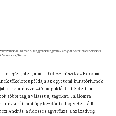
szervezetnek az uralmából. magyarok megvárják, amíg mindent lerombolnak és
ó: Navracsics/Twitter
ka-egér játék, amit a Fidesz játszik az Európai
minek tökéletes példája az egyetemi kuratóriumok
újabb szemfényvesztő megoldást: kiléptetik a
k többi tagja választ új tagokat. Találomra
k névsorát, ami úgy kezdődik, hogy Hernádi
czi András, a fideszes agytröszt, a Századvég