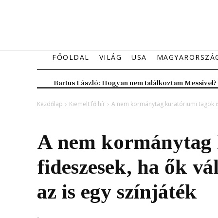
FŐOLDAL
VILÁG
USA
MAGYARORSZÁ
Bartus László: Hogyan nem találkoztam Messivel?
Kezdőlap
Kiemelt fő hír
A nem kormánytag kuratóriumi tagok is 
Kiemelt fő hír
Magyarország
A nem kormánytag k
fideszesek, ha ők vá
az is egy színjáték