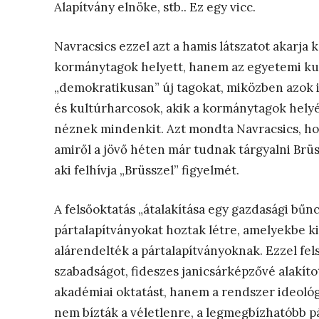
Alapítvány elnöke, stb.. Ez egy vicc.
Navracsics ezzel azt a hamis látszatot akarja 
kormánytagok helyett, hanem az egyetemi kur
„demokratikusan” új tagokat, miközben azok i
és kultúrharcosok, akik a kormánytagok hely
néznek mindenkit. Azt mondta Navracsics, hogy
amiről a jövő héten már tudnak tárgyalni Brüs
aki felhívja „Brüsszel” figyelmét.
A felsőoktatás „átalakítása egy gazdasági bű
pártalapítványokat hoztak létre, amelyekbe ki
alárendelték a pártalapítványoknak. Ezzel fel
szabadságot, fideszes janicsárképzővé alakí
akadémiai oktatást, hanem a rendszer ideoló
nem bízták a véletlenre, a legmegbízhatóbb pá