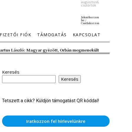
augusztus6,
csütörtök
Jelentkezzen
be /
Csatlakozzon
FIZETŐI FIÓK
TÁMOGATÁS
KAPCSOLAT
artus László: Magyar győzött, Orbán megmenekült
Keresés
Keresés
Tetszett a cikk? Küldjön támogatást QR kóddal!
Iratkozzon fel hírlevelünkre