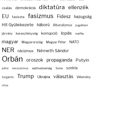
diktatúra
ellenzék
demokrácia
csalás
fasizmus
EU
Fidesz
hazugság
fasiszta
Hit Gyülekezete
háború
illiberalizmus
jogállam
lopás
korrupció
járvány
kereszténység
maffia
magyar
NATO
Magyarország
Magyar Péter
NER
Németh Sándor
nácizmus
Orbán
propaganda
oroszok
Putyin
szekta
pénz
rasszizmus
sajtószabadság
Soros
Trump
választás
Ukrajna
Szijjártó
Vélemény
vírus