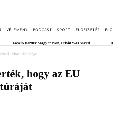
G
VÉLEMÉNY
PODCAST
SPORT
ELŐFIZETÉS
ELŐ
László Bartus: Magyar Won, Orbán Was Saved
B
pénzeli Orbán diktatúráját
erték, hogy az EU
túráját