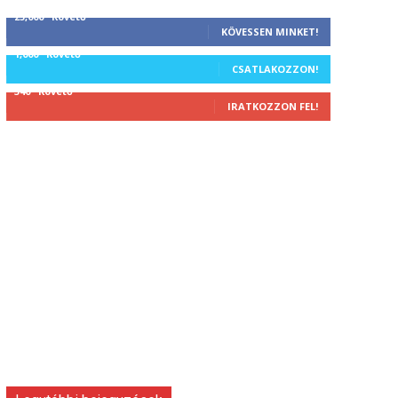
25,000
Követő
KÖVESSEN MINKET!
1,000
Követő
CSATLAKOZZON!
340
Követő
IRATKOZZON FEL!