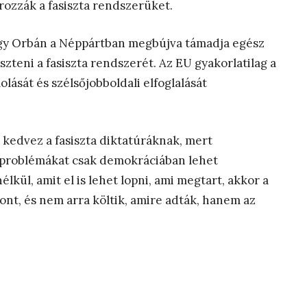
rozzák a fasiszta rendszerüket.
gy Orbán a Néppártban megbújva támadja egész
zteni a fasiszta rendszerét. Az EU gyakorlatilag a
ását és szélsőjobboldali elfoglalását
 kedvez a fasiszta diktatúráknak, mert
 problémákat csak demokráciában lehet
lkül, amit el is lehet lopni, ami megtart, akkor a
nt, és nem arra költik, amire adták, hanem az