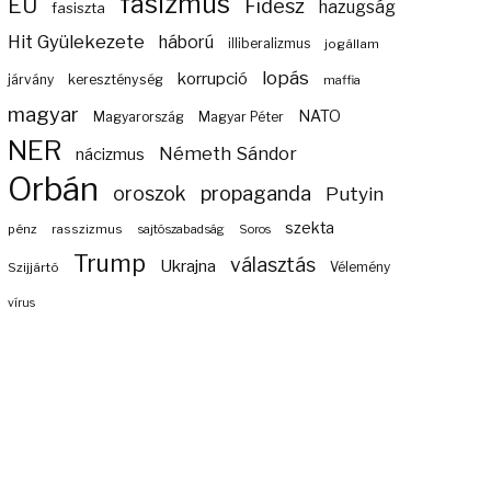
fasizmus
EU
Fidesz
hazugság
fasiszta
Hit Gyülekezete
háború
illiberalizmus
jogállam
lopás
korrupció
járvány
kereszténység
maffia
magyar
NATO
Magyarország
Magyar Péter
NER
Németh Sándor
nácizmus
Orbán
propaganda
oroszok
Putyin
szekta
pénz
rasszizmus
sajtószabadság
Soros
Trump
választás
Ukrajna
Szijjártó
Vélemény
vírus