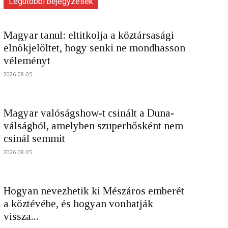
Legutóbbi bejegyzések
Magyar tanul: eltitkolja a köztársasági
elnökjelöltet, hogy senki ne mondhasson
véleményt
2026-08-05
Magyar valóságshow-t csinált a Duna-
válságból, amelyben szuperhősként nem
csinál semmit
2026-08-05
Hogyan nevezhetik ki Mészáros emberét
a köztévébe, és hogyan vonhatják
vissza...