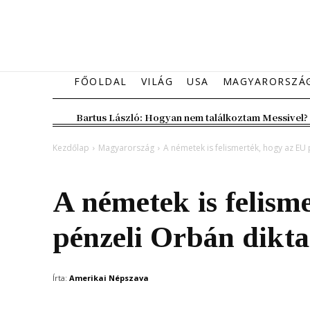
FŐOLDAL
VILÁG
USA
MAGYARORSZÁ
Bartus László: Hogyan nem találkoztam Messivel?
Kezdőlap
Magyarország
A németek is felismerték, hogy az EU 
Magyarország
A németek is felism
pénzeli Orbán dikta
Írta:
Amerikai Népszava