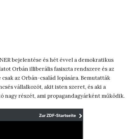
a NER bejelentése és hét évvel a demokratikus
tot Orbán illiberális fasiszta rendszere és az
e csak az Orbán-család lopására. Bemutatták
és vállalkozót, akit isten szeret, és aki a
tó nagy részét, ami propagandagyárként működik.