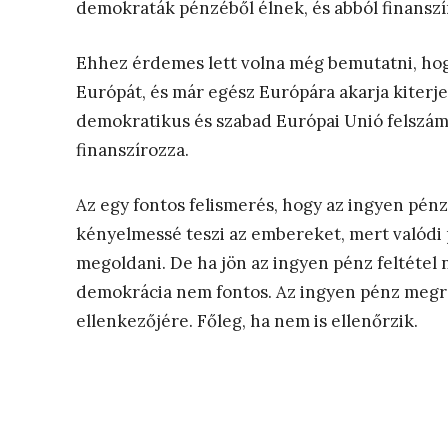
demokraták pénzéből élnek, és abból finanszí
Ehhez érdemes lett volna még bemutatni, ho
Európát, és már egész Európára akarja kiterjes
demokratikus és szabad Európai Unió felszámol
finanszírozza.
Az egy fontos felismerés, hogy az ingyen pénz
kényelmessé teszi az embereket, mert valódi
megoldani. De ha jön az ingyen pénz feltétel né
demokrácia nem fontos. Az ingyen pénz megro
ellenkezőjére. Főleg, ha nem is ellenőrzik.