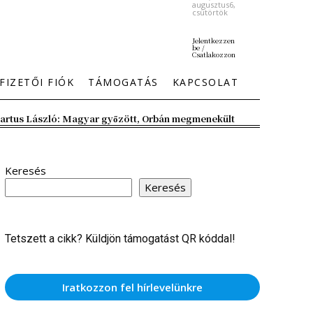
augusztus6,
csütörtök
Jelentkezzen
be /
Csatlakozzon
FIZETŐI FIÓK
TÁMOGATÁS
KAPCSOLAT
artus László: Magyar győzött, Orbán megmenekült
Keresés
Keresés
Tetszett a cikk? Küldjön támogatást QR kóddal!
Iratkozzon fel hírlevelünkre