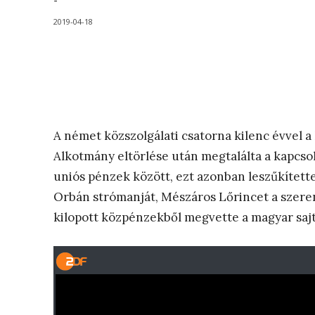
-
2019-04-18
A német közszolgálati csatorna kilenc évvel 
Alkotmány eltörlése után megtalálta a kapcsola
uniós pénzek között, ezt azonban leszűkített
Orbán strómanját, Mészáros Lőrincet a szerencs
kilopott közpénzekből megvette a magyar saj