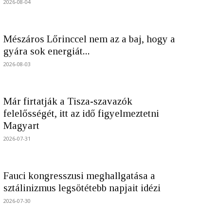
2026-08-04
Mészáros Lőrinccel nem az a baj, hogy a
gyára sok energiát...
2026-08-03
Már firtatják a Tisza-szavazók
felelősségét, itt az idő figyelmeztetni
Magyart
2026-07-31
Fauci kongresszusi meghallgatása a
sztálinizmus legsötétebb napjait idézi
2026-07-30