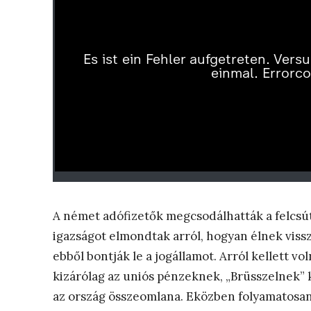
A német adófizetők megcsodálhatták a felcsúti
igazságot elmondtak arról, hogyan élnek vissz
ebből bontják le a jogállamot. Arról kellett v
kizárólag az uniós pénzeknek, „Brüsszelnek” k
az ország összeomlana. Eközben folyamatosan a