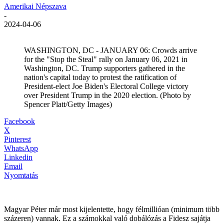
Amerikai Népszava
-
2024-04-06
WASHINGTON, DC - JANUARY 06: Crowds arrive
for the "Stop the Steal" rally on January 06, 2021 in
Washington, DC. Trump supporters gathered in the
nation's capital today to protest the ratification of
President-elect Joe Biden's Electoral College victory
over President Trump in the 2020 election. (Photo by
Spencer Platt/Getty Images)
Facebook
X
Pinterest
WhatsApp
Linkedin
Email
Nyomtatás
Magyar Péter már most kijelentette, hogy félmillióan (minimum több
százeren) vannak. Ez a számokkal való dobálózás a Fidesz sajátja