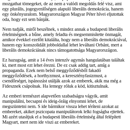
mozgathat tömegeket, de az nem a valódi megoldás felé visz, ami
egy plurális, jogegyenlőségen alapuló liberális demokrácia, hanem
egy önkényuralom. Magyarországon Magyar Péter hívei eljutottak
oda, hogy ezt sem bánják.
Nem tudják, miről beszélnek, s mindez annak a budapesti liberális
értelmiségnek a bűne, amely feladta és megsemmisítette önmagát,
amikor évekkel ezelőtt kitalálta, hogy nem a liberális demokráciával,
hanem egy konszolidált jobboldallal lehet leváltani Orbánt, mert a
liberális demokráciának nincs támogatottsága Magyarországon.
Ez hazugság, amit a 14 éves intenzív agymás hangulatában találtak
ki, mert most ezt lehet érezni. De ez csak addig tart, amíg a
propaganda. Ezek nem belső meggyőződésből fakadó
meggyőződések, a horthyzmust, a keresztényfasizmust, a
csendőrséget, ispánozást utálják azok az emberek, akik ma még a
Fidesznek csápolnak. Ha lemegy róluk a köd, kitisztulnak.
Az emberi természet alapvetően szabadságra vágyik, amit
manipulálni, becsapni és ideig-óráig elnyomni lehet, de
megszüntetni nem. S ide bármikor vissza lehet téríteni azokat az
embereket, akiket pszicopata manipulátorok lelki fogságba ejtettek.
Mi azért utasítjuk el a budapesti liberális értelmiség által felépített
Magyart, mert nem ide viszi az embereket.