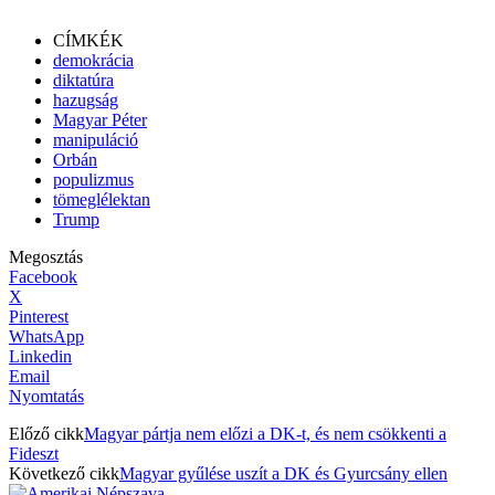
CÍMKÉK
demokrácia
diktatúra
hazugság
Magyar Péter
manipuláció
Orbán
populizmus
tömeglélektan
Trump
Megosztás
Facebook
X
Pinterest
WhatsApp
Linkedin
Email
Nyomtatás
Előző cikk
Magyar pártja nem előzi a DK-t, és nem csökkenti a
Fideszt
Következő cikk
Magyar gyűlése uszít a DK és Gyurcsány ellen