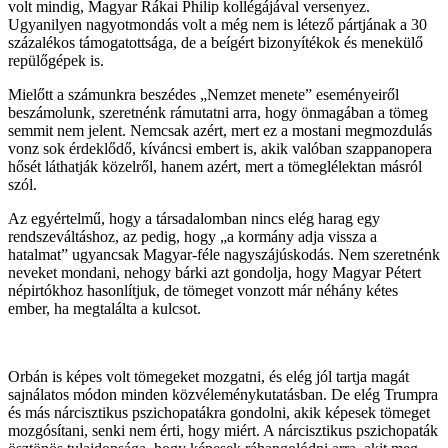
volt mindig, Magyar Rákai Philip kollégájával versenyez.
Ugyanilyen nagyotmondás volt a még nem is létező pártjának a 30
százalékos támogatottsága, de a beígért bizonyítékok és menekülő
repülőgépek is.
Mielőtt a számunkra beszédes „Nemzet menete” eseményeiről
beszámolunk, szeretnénk rámutatni arra, hogy önmagában a tömeg
semmit nem jelent. Nemcsak azért, mert ez a mostani megmozdulás
vonz sok érdeklődő, kíváncsi embert is, akik valóban szappanopera
hősét láthatják közelről, hanem azért, mert a tömeglélektan másról
szól.
Az egyértelmű, hogy a társadalomban nincs elég harag egy
rendszeváltáshoz, az pedig, hogy „a kormány adja vissza a
hatalmat” ugyancsak Magyar-féle nagyszájúskodás. Nem szeretnénk
neveket mondani, nehogy bárki azt gondolja, hogy Magyar Pétert
népirtókhoz hasonlítjuk, de tömeget vonzott már néhány kétes
ember, ha megtalálta a kulcsot.
Orbán is képes volt tömegeket mozgatni, és elég jól tartja magát
sajnálatos módon minden közvéleménykutatásban. De elég Trumpra
és más nárcisztikus pszichopatákra gondolni, akik képesek tömeget
mozgósítani, senki nem érti, hogy miért. A nárcisztikus pszichopaták