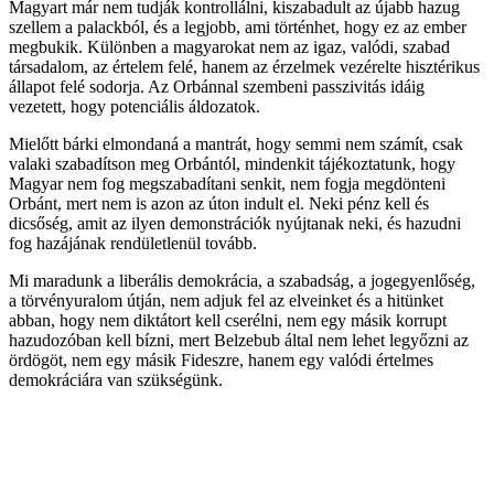
Magyart már nem tudják kontrollálni, kiszabadult az újabb hazug
szellem a palackból, és a legjobb, ami történhet, hogy ez az ember
megbukik. Különben a magyarokat nem az igaz, valódi, szabad
társadalom, az értelem felé, hanem az érzelmek vezérelte hisztérikus
állapot felé sodorja. Az Orbánnal szembeni passzivitás idáig
vezetett, hogy potenciális áldozatok.
Mielőtt bárki elmondaná a mantrát, hogy semmi nem számít, csak
valaki szabadítson meg Orbántól, mindenkit tájékoztatunk, hogy
Magyar nem fog megszabadítani senkit, nem fogja megdönteni
Orbánt, mert nem is azon az úton indult el. Neki pénz kell és
dicsőség, amit az ilyen demonstrációk nyújtanak neki, és hazudni
fog hazájának rendületlenül tovább.
Mi maradunk a liberális demokrácia, a szabadság, a jogegyenlőség,
a törvényuralom útján, nem adjuk fel az elveinket és a hitünket
abban, hogy nem diktátort kell cserélni, nem egy másik korrupt
hazudozóban kell bízni, mert Belzebub által nem lehet legyőzni az
ördögöt, nem egy másik Fideszre, hanem egy valódi értelmes
demokráciára van szükségünk.