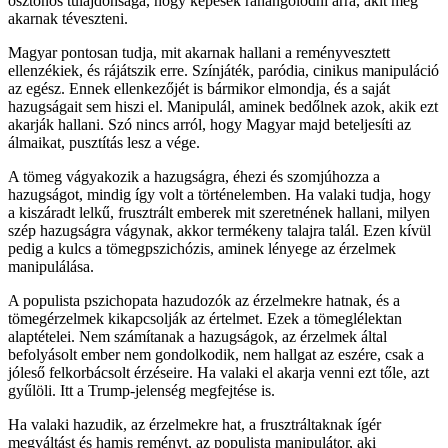
ösztönös tulajdonsága, hogy képesek ráhangolódni arra, akit meg
akarnak téveszteni.
Magyar pontosan tudja, mit akarnak hallani a reményvesztett
ellenzékiek, és rájátszik erre. Színjáték, paródia, cinikus manipuláció
az egész. Ennek ellenkezőjét is bármikor elmondja, és a saját
hazugságait sem hiszi el. Manipulál, aminek bedőlnek azok, akik ezt
akarják hallani. Szó nincs arról, hogy Magyar majd beteljesíti az
álmaikat, pusztítás lesz a vége.
A tömeg vágyakozik a hazugságra, éhezi és szomjúhozza a
hazugságot, mindig így volt a történelemben. Ha valaki tudja, hogy
a kiszáradt lelkű, frusztrált emberek mit szeretnének hallani, milyen
szép hazugságra vágynak, akkor termékeny talajra talál. Ezen kívül
pedig a kulcs a tömegpszichózis, aminek lényege az érzelmek
manipulálása.
A populista pszichopata hazudozók az érzelmekre hatnak, és a
tömegérzelmek kikapcsolják az értelmet. Ezek a tömeglélektan
alaptételei. Nem számítanak a hazugságok, az érzelmek által
befolyásolt ember nem gondolkodik, nem hallgat az eszére, csak a
jóleső felkorbácsolt érzéseire. Ha valaki el akarja venni ezt tőle, azt
gyűlöli. Itt a Trump-jelenség megfejtése is.
Ha valaki hazudik, az érzelmekre hat, a frusztráltaknak ígér
megváltást és hamis reményt, az populista manipulátor, aki