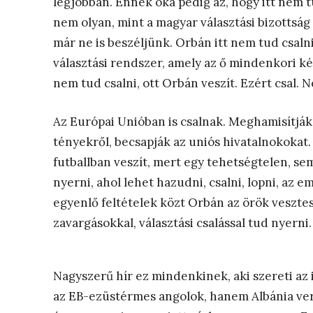
legjobban. Ennek oka pedig az, hogy itt nem tu
nem olyan, mint a magyar választási bizottsá
már ne is beszéljünk. Orbán itt nem tud csaln
választási rendszer, amely az ő mindenkori k
nem tud csalni, ott Orbán veszít. Ezért csal.
Az Európai Unióban is csalnak. Meghamisítják
tényekről, becsapják az uniós hivatalnokokat.
futballban veszít, mert egy tehetségtelen, se
nyerni, ahol lehet hazudni, csalni, lopni, az
egyenlő feltételek közt Orbán az örök vesztes,
zavargásokkal, választási csalással tud nyerni.
Nagyszerű hír ez mindenkinek, aki szereti az 
az EB-ezüstérmes angolok, hanem Albánia ve