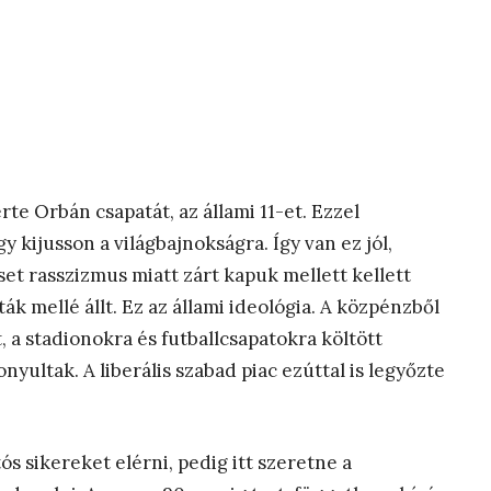
e Orbán csapatát, az állami 11-et. Ezzel
y kijusson a világbajnokságra. Így van ez jól,
t rasszizmus miatt zárt kapuk mellett kellett
ák mellé állt. Ez az állami ideológia. A közpénzből
t, a stadionokra és futballcsapatokra költött
yultak. A liberális szabad piac ezúttal is legyőzte
ós sikereket elérni, pedig itt szeretne a