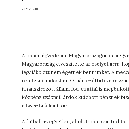
-
2021-10-10
Albánia légvédelme Magyarországon is megvert
Magyarország elveszítette az esélyét arra, hog
legalább ott nem égetnek bennünket. A meccse
rendezni, miközben Orbán ezúttal is a rasszist
finanszírozott állami foci ezúttal is megbukot
közpénz százmilliárdok kidobott pénznek bizon
a fasiszta állami focit.
A futball az egyetlen, ahol Orbán nem tud tart