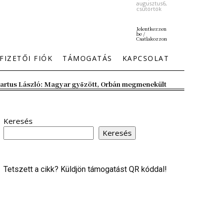
augusztus6,
csütörtök
Jelentkezzen
be /
Csatlakozzon
FIZETŐI FIÓK
TÁMOGATÁS
KAPCSOLAT
artus László: Magyar győzött, Orbán megmenekült
Keresés
Keresés
Tetszett a cikk? Küldjön támogatást QR kóddal!