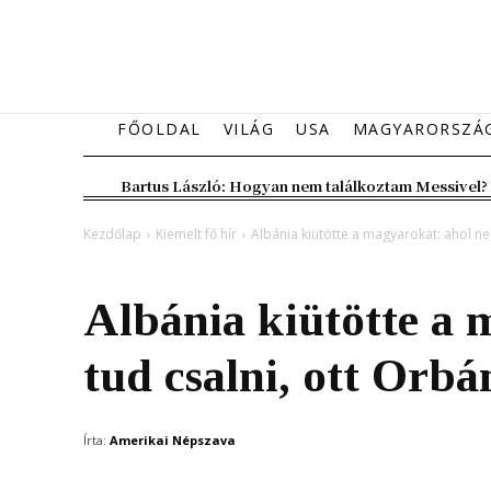
FŐOLDAL
VILÁG
USA
MAGYARORSZÁ
Bartus László: Hogyan nem találkoztam Messivel?
Kezdőlap
Kiemelt fő hír
Albánia kiütötte a magyarokat: ahol ne
Kiemelt fő hír
Sport
Albánia kiütötte a
tud csalni, ott Orbá
Írta:
Amerikai Népszava