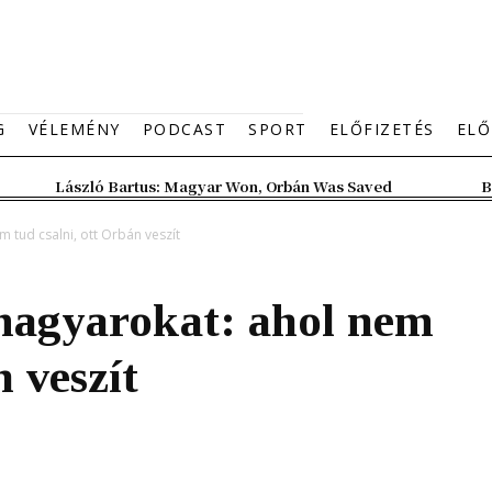
G
VÉLEMÉNY
PODCAST
SPORT
ELŐFIZETÉS
ELŐ
László Bartus: Magyar Won, Orbán Was Saved
B
m tud csalni, ott Orbán veszít
 magyarokat: ahol nem
n veszít