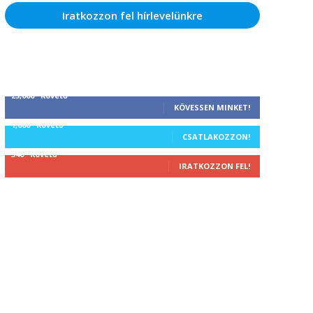
Iratkozzon fel hírlevelünkre
25,000
Követő
KÖVESSEN MINKET!
1,000
Követő
CSATLAKOZZON!
340
Követő
IRATKOZZON FEL!