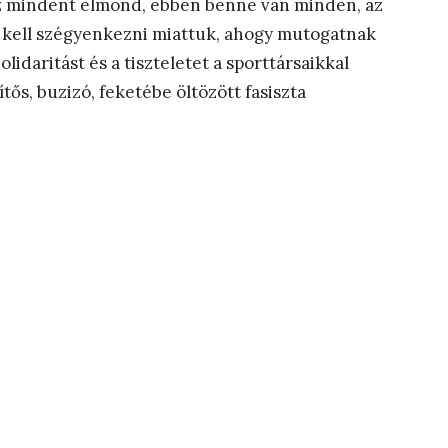
Ez mindent elmond, ebben benne van minden, az
 kell szégyenkezni miattuk, ahogy mutogatnak
lidaritást és a tiszteletet a sporttársaikkal
ős, buzizó, feketébe öltözött fasiszta