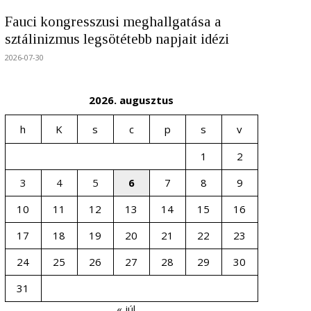
Fauci kongresszusi meghallgatása a
sztálinizmus legsötétebb napjait idézi
2026-07-30
2026. augusztus
h
K
s
c
p
s
v
1
2
3
4
5
6
7
8
9
10
11
12
13
14
15
16
17
18
19
20
21
22
23
24
25
26
27
28
29
30
31
« júl