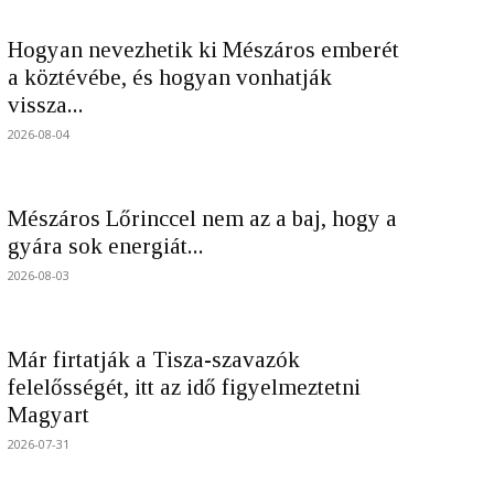
Hogyan nevezhetik ki Mészáros emberét
a köztévébe, és hogyan vonhatják
vissza...
2026-08-04
Mészáros Lőrinccel nem az a baj, hogy a
gyára sok energiát...
2026-08-03
Már firtatják a Tisza-szavazók
felelősségét, itt az idő figyelmeztetni
Magyart
2026-07-31