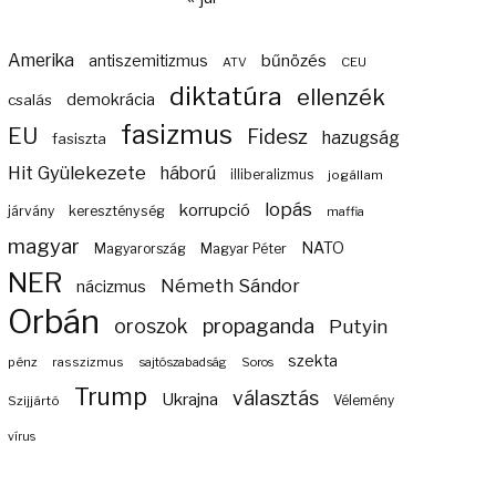
Amerika
bűnözés
antiszemitizmus
ATV
CEU
diktatúra
ellenzék
demokrácia
csalás
fasizmus
EU
Fidesz
hazugság
fasiszta
Hit Gyülekezete
háború
illiberalizmus
jogállam
lopás
korrupció
járvány
kereszténység
maffia
magyar
NATO
Magyarország
Magyar Péter
NER
Németh Sándor
nácizmus
Orbán
propaganda
oroszok
Putyin
szekta
pénz
rasszizmus
sajtószabadság
Soros
Trump
választás
Ukrajna
Szijjártó
Vélemény
vírus