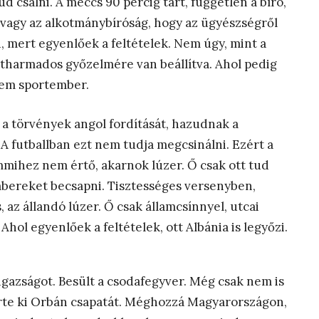
d csalni. A meccs 90 percig tart, független a bíró,
g vagy az alkotmánybíróság, hogy az ügyészségről
i, mert egyenlőek a feltételek. Nem úgy, mint a
étharmados győzelmére van beállítva. Ahol pedig
 Nem sportember.
 a törvények angol fordítását, hazudnak a
 A futballban ezt nem tudja megcsinálni. Ezért a
mmihez nem értő, akarnok lúzer. Ő csak ott tud
 embereket becsapni. Tisztességes versenyben,
 az állandó lúzer. Ő csak államcsínnyel, utcai
 Ahol egyenlőek a feltételek, ott Albánia is legyőzi.
igazságot. Besült a csodafegyver. Még csak nem is
rte ki Orbán csapatát. Méghozzá Magyarországon,