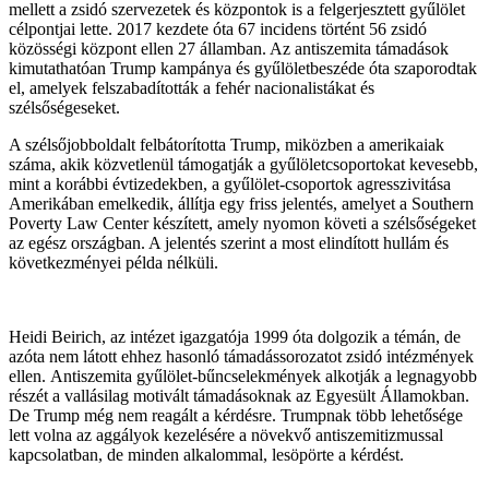
mellett a zsidó szervezetek és központok is a felgerjesztett gyűlölet
célpontjai lette. 2017 kezdete óta 67 incidens történt 56 zsidó
közösségi központ ellen 27 államban. Az antiszemita támadások
kimutathatóan Trump kampánya és gyűlöletbeszéde óta szaporodtak
el, amelyek felszabadították a fehér nacionalistákat és
szélsőségeseket.
A szélsőjobboldalt felbátorította Trump, miközben a amerikaiak
száma, akik közvetlenül támogatják a gyűlöletcsoportokat kevesebb,
mint a korábbi évtizedekben, a gyűlölet-csoportok agresszivitása
Amerikában emelkedik, állítja egy friss jelentés, amelyet a Southern
Poverty Law Center készített, amely nyomon követi a szélsőségeket
az egész országban. A jelentés szerint a most elindított hullám és
következményei példa nélküli.
Heidi Beirich, az intézet igazgatója 1999 óta dolgozik a témán, de
azóta nem látott ehhez hasonló támadássorozatot zsidó intézmények
ellen. Antiszemita gyűlölet-bűncselekmények alkotják a legnagyobb
részét a vallásilag motivált támadásoknak az Egyesült Államokban.
De Trump még nem reagált a kérdésre. Trumpnak több lehetősége
lett volna az aggályok kezelésére a növekvő antiszemitizmussal
kapcsolatban, de minden alkalommal, lesöpörte a kérdést.