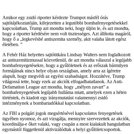
Amikor egy zsidó riporter kérdezte Trumpot másfél órás
sajtótájékoztatóján, kifejezetten a legutóbbi bombafenyegetésekkel
kapcsolatban, Trump azt mondta neki, hogy üljön le, és azt mondta,
hogy a riporter kérdésére nem volt tisztességes. Azt állította magáról,
hogy ő a „legkevésbé antiszemita személy, akit valaha látott egész
életében. ”
A Fehér Ház helyettes sajtótitkára Lindsay Walters nem foglalkozott
az antiszemitizmussal közvetlenül, de azt mondta válaszul a legújabb
bombafenyegetésekre, hogy a gyűlöletnek és az erőszak bármilyen
formájának nincs helye olyan országban, amely arra az ígéretre
alapult, hogy megvédi az egyéni szabadságot. Hozzátéve, Trump
világossá tette, hogy ezek az akciók elfogadhatatlanok. Az Anti-
Defamation League azt mondta, hogy „mélyen zavart” a
bombafenyegetések legújabb hulláma miatt, amelyek ezen a héten
történtek, és kiadott egy iránymutatást valamennyi zsidó
intézménynek a bombariadókkal kapcsolatban.
Az FBI a polgári jogok megsértésével kapcsolatos fenyegetések
ügyében nyomoz, és azt vizsgálja, mennyire szervezettek az akciók,
koordinálja-e őket valaki, vagy csupán a most kialakult hangulatban
egymástól függetlenül aktivizálódtak a helyi gyűlöletcsoportok.