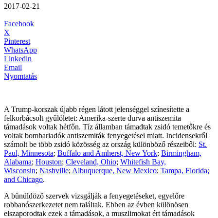
2017-02-21
Facebook
X
Pinterest
WhatsApp
Linkedin
Email
Nyomtatás
A Trump-korszak újabb régen látott jelenséggel színesítette a
felkorbácsolt gyűlöletet: Amerika-szerte durva antiszemita
támadások voltak hétfőn. Tíz államban támadtak zsidó temetőkre és
voltak bombariadók antiszemiták fenyegetései miatt. Incidensekről
számolt be több zsidó közösség az ország különböző részeiből:
St.
Paul, Minnesota
;
Buffalo and Amherst, New York
;
Birmingham,
Alabama
;
Houston
;
Cleveland, Ohio
;
Whitefish Bay,
Wisconsin
;
Nashville
;
Albuquerque, New Mexico
;
Tampa, Florida;
and Chicago
.
A bűnüldöző szervek vizsgálják a fenyegetéseket, egyelőre
robbanószerkezetet nem találtak. Ebben az évben különösen
elszaporodtak ezek a támadások, a muszlimokat ért támadások