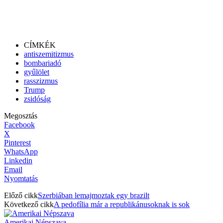
CÍMKÉK
antiszemitizmus
bombariadó
gyűlölet
rasszizmus
Trump
zsidóság
Megosztás
Facebook
X
Pinterest
WhatsApp
Linkedin
Email
Nyomtatás
Előző cikk
Szerbiában lemajmoztak egy brazilt
Következő cikk
A pedofília már a republikánusoknak is sok
Amerikai Népszava