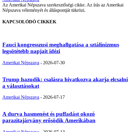
Az Amerikai Népszava szerkesztőségi cikke. Az írás az Amerikai
Népszava véleményét és álláspontját tükrözi.
KAPCSOLÓDÓ CIKKEK
Fauci kongresszusi meghallgatása a sztálinizmus
legsötétebb napjait idézi
Amerikai Népszava
-
2026-07-30
Trump hazudik: csalásra hivatkozva akarja elcsalni
a választásokat
Amerikai Népszava
-
2026-07-17
A durva hasmenést és puffadást okozó
parazitajárvány erősödik Amerikában
Amerikai Népszava
-
2026-07-13