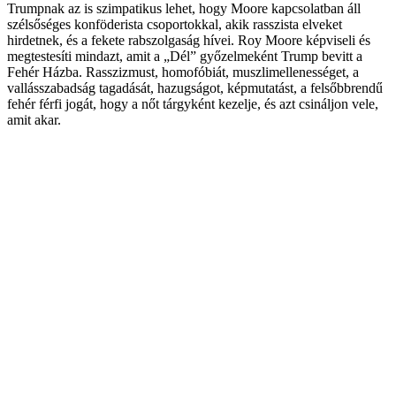
Trumpnak az is szimpatikus lehet, hogy Moore kapcsolatban áll
szélsőséges konföderista csoportokkal, akik rasszista elveket
hirdetnek, és a fekete rabszolgaság hívei. Roy Moore képviseli és
megtestesíti mindazt, amit a „Dél” győzelmeként Trump bevitt a
Fehér Házba. Rasszizmust, homofóbiát, muszlimellenességet, a
vallásszabadság tagadását, hazugságot, képmutatást, a felsőbbrendű
fehér férfi jogát, hogy a nőt tárgyként kezelje, és azt csináljon vele,
amit akar.