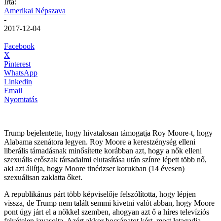
Írta:
Amerikai Népszava
-
2017-12-04
Facebook
X
Pinterest
WhatsApp
Linkedin
Email
Nyomtatás
Trump bejelentette, hogy hivatalosan támogatja Roy Moore-t, hogy
Alabama szenátora legyen. Roy Moore a kerestzénység elleni
liberális támadásnak minősítette korábban azt, hogy a nők elleni
szexuális erőszak társadalmi elutasítása után színre lépett több nő,
aki azt állítja, hogy Moore tinédzser korukban (14 évesen)
szexuálisan zaklatta őket.
A republikánus párt több képviselője felszólította, hogy lépjen
vissza, de Trump nem talált semmi kivetni valót abban, hogy Moore
pont úgy járt el a nőkkel szemben, ahogyan azt ő a híres televíziós
felvételen javasolta. Azért akkor bocsánatot kért, most letagadja,