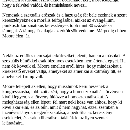
hogy a felvétel valódi, és hamisításnak nevezi.
Nemcsak a szexuális erőszak és a hazugság fér bele ezeknek a szent
keresztényeknek a morális felfogásába, akiket az evangéliumi
pünkösdi-karizmatikus keresztények több mint 80 százaléka
támogat. A támogatás alapja az erkölcsök védelme. Márpedig ebben
Moore élen jár.
Nekik az erkölcs nem saját erkölcseiket jelenti, hanem a másokét. A
szexuális bűnökkel csak bizonyos esetekben nem értenek egyet. Ha
nem ők követik el. Moore emellett arról híres, hogy mindazokat a
kirekesztő elveket vallja, amelyeket az amerikai alkotmány tilt, és
amelyeket Trump vall.
Moore fellépett az ellen, hogy muszlimok kerülhessenek a
kongresszusba, lobbizott azért, hogy a homoszexualitás törvényen
kívüli legyen, s a törvény üldözze a homoszexuálisokat. A
melegházasság ellen lépett, fel mart neki köze van ahhoz, hogy ki
kivel akar élni, és az bűn, amit ő nem hagyhat, ezzel szemben a
tizenéves lányok megerőszakolása, a pedofília az keresztény
cselekedet, és csak a liberálisok találják ki az ilyen szentek
lejáratására.