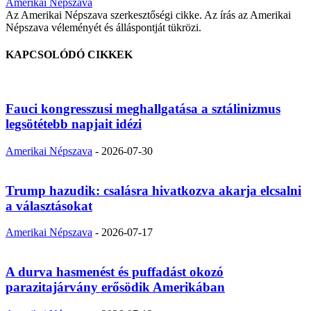
Amerikai Népszava
Az Amerikai Népszava szerkesztőségi cikke. Az írás az Amerikai
Népszava véleményét és álláspontját tükrözi.
KAPCSOLÓDÓ CIKKEK
Fauci kongresszusi meghallgatása a sztálinizmus
legsötétebb napjait idézi
Amerikai Népszava
-
2026-07-30
Trump hazudik: csalásra hivatkozva akarja elcsalni
a választásokat
Amerikai Népszava
-
2026-07-17
A durva hasmenést és puffadást okozó
parazitajárvány erősödik Amerikában