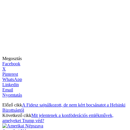
Megosztás
Facebook
X
Pinterest
WhatsApp
Linkedin
Email
Nyomtatás
Előző cikk
A Fidesz sajnálkozott, de nem kért bocsánatot a Helsinki
Bizottságtól
Következő cikk
Mit jelentenek a konföderációs emlékművek,
amelyeket Trump véd?