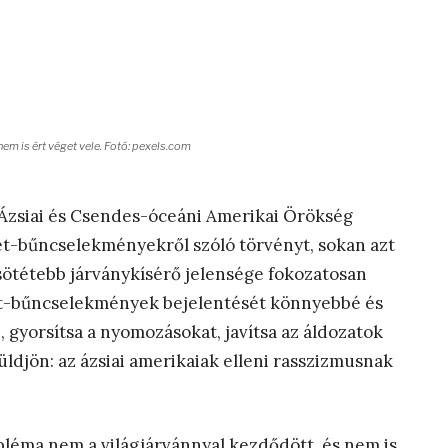
em is ért véget vele. Fotó: pexels.com
 Ázsiai és Csendes-óceáni Amerikai Örökség
et-bűncselekményekről szóló törvényt, sokan azt
sötétebb járványkísérő jelensége fokozatosan
lölet-bűncselekmények bejelentését könnyebbé és
, gyorsítsa a nyomozásokat, javítsa az áldozatok
ldjön: az ázsiai amerikaiak elleni rasszizmusnak
bléma nem a világjárvánnyal kezdődött, és nem is