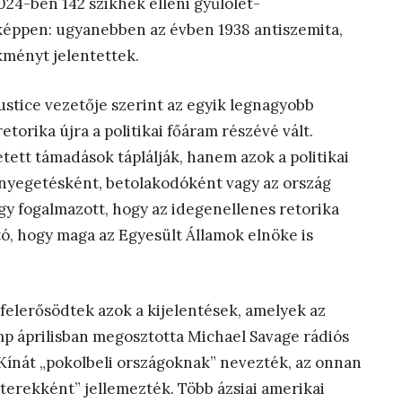
2024-ben 142 szikhek elleni gyűlölet-
képpen: ugyanebben az évben 1938 antiszemita,
kményt jelentettek.
ustice vezetője szerint az egyik legnagyobb
etorika újra a politikai főáram részévé vált.
tett támadások táplálják, hanem azok a politikai
enyegetésként, betolakodóként vagy az ország
gy fogalmazott, hogy az idegenellenes retorika
ó, hogy maga az Egyesült Államok elnöke is
elerősödtek azok a kijelentések, amelyek az
mp áprilisban megosztotta Michael Savage rádiós
 Kínát „pokolbeli országoknak” nevezték, az onnan
erekként” jellemezték. Több ázsiai amerikai