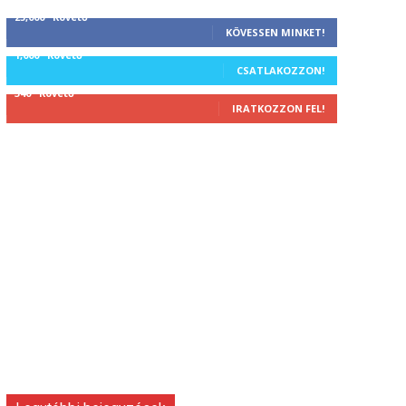
25,000
Követő
KÖVESSEN MINKET!
1,000
Követő
CSATLAKOZZON!
340
Követő
IRATKOZZON FEL!