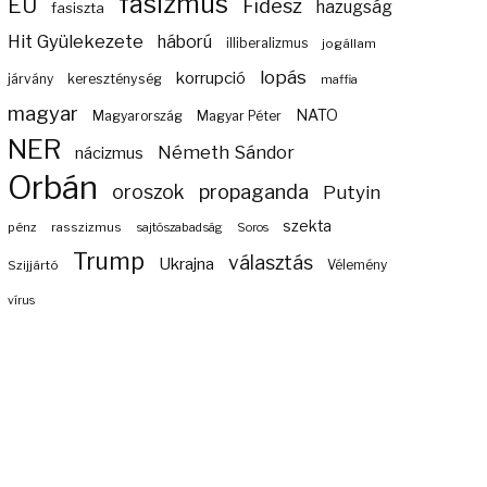
fasizmus
EU
Fidesz
hazugság
fasiszta
Hit Gyülekezete
háború
illiberalizmus
jogállam
lopás
korrupció
járvány
kereszténység
maffia
magyar
NATO
Magyarország
Magyar Péter
NER
Németh Sándor
nácizmus
Orbán
propaganda
oroszok
Putyin
szekta
pénz
rasszizmus
sajtószabadság
Soros
Trump
választás
Ukrajna
Szijjártó
Vélemény
vírus