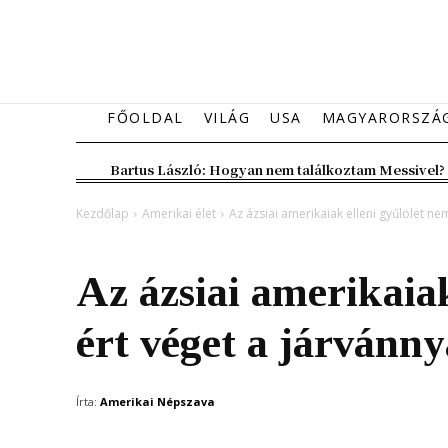
FŐOLDAL
VILÁG
USA
MAGYARORSZÁ
Bartus László: Hogyan nem találkoztam Messivel?
Kezdőlap
Amerikai élet
Az ázsiai amerikaiak elleni gyűlölet ne
Amerikai élet
Az ázsiai amerikaiak
ért véget a járvánny
Írta:
Amerikai Népszava