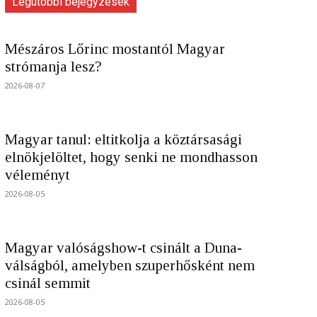
Legutóbbi bejegyzések
Mészáros Lőrinc mostantól Magyar
strómanja lesz?
2026-08-07
Magyar tanul: eltitkolja a köztársasági
elnökjelöltet, hogy senki ne mondhasson
véleményt
2026-08-05
Magyar valóságshow-t csinált a Duna-
válságból, amelyben szuperhősként nem
csinál semmit
2026-08-05