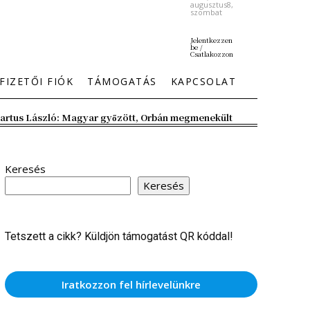
augusztus8,
szombat
Jelentkezzen
be /
Csatlakozzon
FIZETŐI FIÓK
TÁMOGATÁS
KAPCSOLAT
artus László: Magyar győzött, Orbán megmenekült
Keresés
Keresés
Tetszett a cikk? Küldjön támogatást QR kóddal!
Iratkozzon fel hírlevelünkre