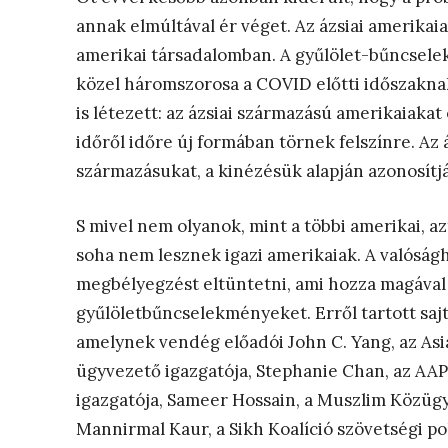
annak elmúltával ér véget. Az ázsiai amerikaia
amerikai társadalomban. A gyűlölet-bűncsele
közel háromszorosa a COVID előtti időszaknak.
is létezett: az ázsiai származású amerikaiaka
időről időre új formában törnek felszínre. Az
származásukat, a kinézésük alapján azonosítj
S mivel nem olyanok, mint a többi amerikai, a
soha nem lesznek igazi amerikaiak. A valóság
megbélyegzést eltüntetni, ami hozza magával 
gyűlöletbűncselekményeket. Erről tartott sa
amelynek vendég előadói John C. Yang, az As
ügyvezető igazgatója, Stephanie Chan, az AAPI
igazgatója, Sameer Hossain, a Muszlim Közüg
Mannirmal Kaur, a Sikh Koalíció szövetségi po