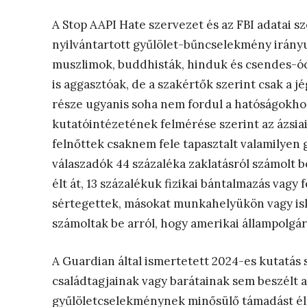
A Stop AAPI Hate szervezet és az FBI adatai s
nyilvántartott gyűlölet-bűncselekmény irányul
muszlimok, buddhisták, hinduk és csendes-óc
is aggasztóak, de a szakértők szerint csak a j
része ugyanis soha nem fordul a hatóságokho
kutatóintézetének felmérése szerint az ázsi
felnőttek csaknem fele tapasztalt valamilyen 
válaszadók 44 százaléka zaklatásról számolt 
élt át, 13 százalékuk fizikai bántalmazás vagy
sértegettek, másokat munkahelyükön vagy isk
számoltak be arról, hogy amerikai állampolgár
A Guardian által ismertetett 2024-es kutatás 
családtagjainak vagy barátainak sem beszélt a 
gyűlöletcselekménynek minősülő támadást élt