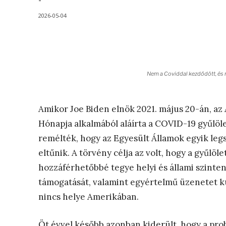
-
2026-05-04
Nem a Coviddal kezdődött, és n
Amikor Joe Biden elnök 2021. május 20-án, az
Hónapja alkalmából aláírta a COVID-19 gyűlöl
remélték, hogy az Egyesült Államok egyik leg
eltűnik. A törvény célja az volt, hogy a gyű
hozzáférhetőbbé tegye helyi és állami szinten
támogatását, valamint egyértelmű üzenetet kü
nincs helye Amerikában.
Öt évvel később azonban kiderült, hogy a pro