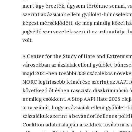
mert úgy érezték, úgysem történne semmi, vag
szerint az ázsiaiak elleni gyűlölet-bűncsel
képest mérséklődött, de még mindig közel háro
jogvédő szervezetek szerint ez azt mutatja, h
volt.
A Center for the Study of Hate and Extremism
városokban az ázsiaiak elleni gyűlölet-bűnc
majd 2021-ben további 339 százalékos növeke
NORC legfrissebb felmérése szerint az AAPI fe
következő öt évben rasszista diszkrimináció á
némileg csökkent. A Stop AAPI Hate 2025 eleji
arra számít, hogy az ázsiaiak elleni gyűlöle
százalékuk szerint a bevándorlóellenes politik
Coalition adatai alapján a szikhek továbbra i