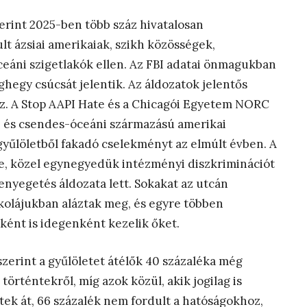
zerint 2025-ben több száz hivatalosan
t ázsiai amerikaiak, szikh közösségek,
eáni szigetlakók ellen. Az FBI adatai önmagukban
éghegy csúcsát jelentik. Az áldozatok jelentős
z. A Stop AAPI Hate és a Chicagói Egyetem NORC
ai és csendes-óceáni származású amerikai
gyűlöletből fakadó cselekményt az elmúlt évben. A
be, közel egynegyedük intézményi diszkriminációt
 fenyegetés áldozata lett. Sokakat az utcán
olájukban aláztak meg, és egyre többen
ként is idegenként kezelik őket.
szerint a gyűlöletet átélők 40 százaléka még
történtekről, míg azok közül, akik jogilag is
ek át, 66 százalék nem fordult a hatóságokhoz,