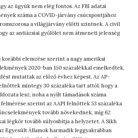
y az ügyük nem elég fontos. Az FBI adatai
ekmények száma a COVID-járvány csúcspontjához
mszorosa a világjárvány előtti szintnek. A civil
ogy az antiázsiai gyűlölet nem átmeneti jelenség
 korábbi elemzése szerint a nagy amerikai
selekmények 2020-ban 150 százalékkal emelkedtek,
dést mutattak az előző évhez képest. Az AP–
lnőttek mintegy 30 százaléka tart attól, hogy a
ldozata lesz, noha a nyílt támadások száma
 felmérése szerint az AAPI felnőttek 53 százaléka
t-bűncselekmények tovább növekednek, míg 62
ai légkör tovább súlyosbítja a helyzetet. A Sikh
s az Egyesült Államok harmadik leggyakrabban