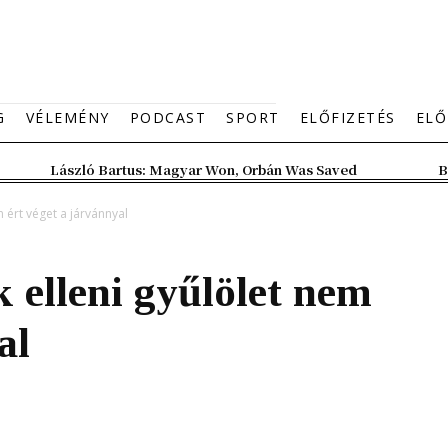
G
VÉLEMÉNY
PODCAST
SPORT
ELŐFIZETÉS
ELŐ
László Bartus: Magyar Won, Orbán Was Saved
B
m ért véget a járvánnyal
 elleni gyűlölet nem
al