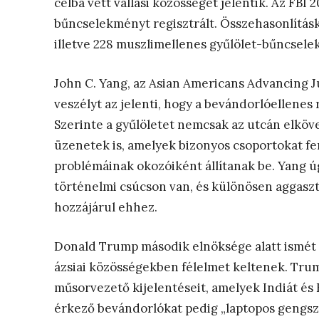
célba vett vallási közösségét jelentik. Az FBI 
bűncselekményt regisztrált. Összehasonlítás
illetve 228 muszlimellenes gyűlölet-bűncsele
John C. Yang, az Asian Americans Advancing J
veszélyt az jelenti, hogy a bevándorlóellenes r
Szerinte a gyűlöletet nemcsak az utcán elköve
üzenetek is, amelyek bizonyos csoportokat f
problémáinak okozóiként állítanak be. Yang ú
történelmi csúcson van, és különösen aggaszt
hozzájárul ehhez.
Donald Trump második elnöksége alatt ismét f
ázsiai közösségekben félelmet keltenek. Tru
műsorvezető kijelentéseit, amelyek Indiát és
érkező bevándorlókat pedig „laptopos gengszt