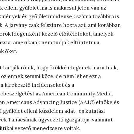
k elleni gyűlölet ma is makacsul jelen van az
kmények és gyűlöletincidensek száma továbbra is
 A járvány csak felszínre hozta azt, ami korábban
t örök idegenként kezelő előítéleteket, amelyek
 ázsiai amerikaiak nem tudják eltüntetni a
ák őket.
zt tartják róluk, hogy örökké idegenek maradnak,
hoz ennek semmi köze, de nem lehet ezt a
a kirekesztő incidenseket és a
jtóbeszélgetést az American Community Media,
ian Americans Advancing Justice (AAJC) elnöke és
 gyűlölet elleni küzdelem adat- és kutatási
yek Tanácsának ügyvezető igazgatója, valamint
litikai vezető menedzsere voltak.