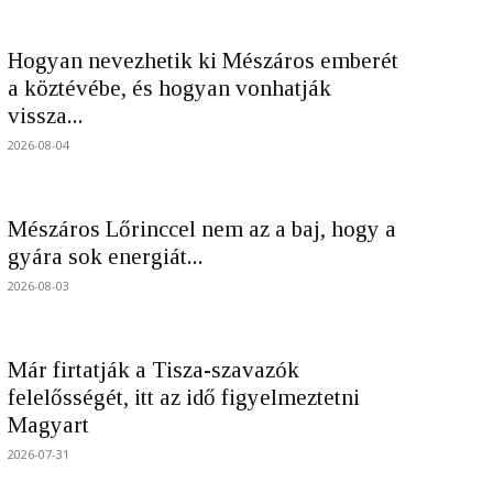
Hogyan nevezhetik ki Mészáros emberét
a köztévébe, és hogyan vonhatják
vissza...
2026-08-04
Mészáros Lőrinccel nem az a baj, hogy a
gyára sok energiát...
2026-08-03
Már firtatják a Tisza-szavazók
felelősségét, itt az idő figyelmeztetni
Magyart
2026-07-31