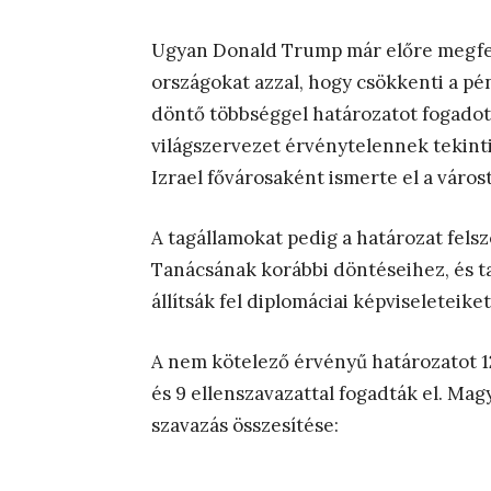
Ugyan Donald Trump már előre megfe
országokat azzal, hogy csökkenti a p
döntő többséggel határozatot fogadott
világszervezet érvénytelennek tekint
Izrael fővárosaként ismerte el a város
A tagállamokat pedig a határozat felsz
Tanácsának korábbi döntéseihez, és t
állítsák fel diplomáciai képviseleteiket
A nem kötelező érvényű határozatot 12
és 9 ellenszavazattal fogadták el. Mag
szavazás összesítése: