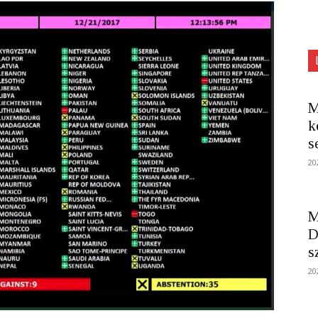
M
k
s
20
M
D
s
20