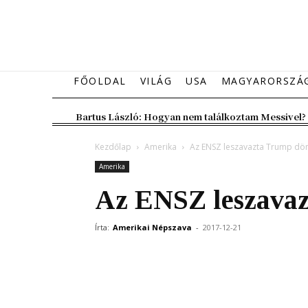
FŐOLDAL
VILÁG
USA
MAGYARORSZÁ
Bartus László: Hogyan nem találkoztam Messivel?
Kezdőlap
Amerika
Az ENSZ leszavazta Trump dö
Amerika
Az ENSZ leszavaz
Írta:
Amerikai Népszava
-
2017-12-21