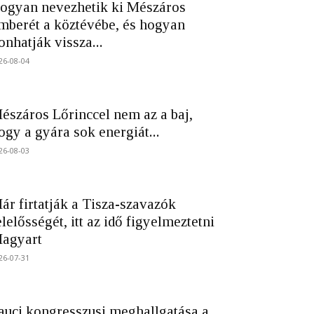
ogyan nevezhetik ki Mészáros
mberét a köztévébe, és hogyan
onhatják vissza...
26-08-04
észáros Lőrinccel nem az a baj,
ogy a gyára sok energiát...
26-08-03
ár firtatják a Tisza-szavazók
elelősségét, itt az idő figyelmeztetni
agyart
26-07-31
auci kongresszusi meghallgatása a