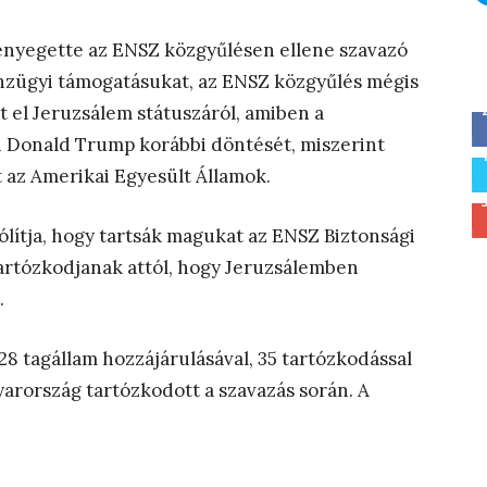
nyegette az ENSZ közgyűlésen ellene szavazó
énzügyi támogatásukat, az ENSZ közgyűlés mégis
 el Jeruzsálem státuszáról, amiben a
i Donald Trump korábbi döntését, miszerint
t az Amerikai Egyesült Államok.
ólítja, hogy tartsák magukat az ENSZ Biztonsági
artózkodjanak attól, hogy Jeruzsálemben
.
8 tagállam hozzájárulásával, 35 tartózkodással
yarország tartózkodott a szavazás során. A