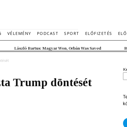
G
VÉLEMÉNY
PODCAST
SPORT
ELŐFIZETÉS
ELŐ
László Bartus: Magyar Won, Orbán Was Saved
B
ntését
K
ta Trump döntését
T
k