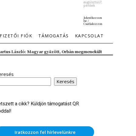
augusztus7,
péntek
Jelentkezzen
be /
Csatlakozzon
FIZETŐI FIÓK
TÁMOGATÁS
KAPCSOLAT
artus László: Magyar győzött, Orbán megmenekült
eresés
Keresés
etszett a cikk? Küldjön támogatást QR
óddal!
Iratkozzon fel hírlevelünkre