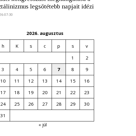
ztálinizmus legsötétebb napjait idézi
26-07-30
2026. augusztus
h
K
s
c
p
s
v
1
2
3
4
5
6
7
8
9
10
11
12
13
14
15
16
17
18
19
20
21
22
23
24
25
26
27
28
29
30
31
« júl