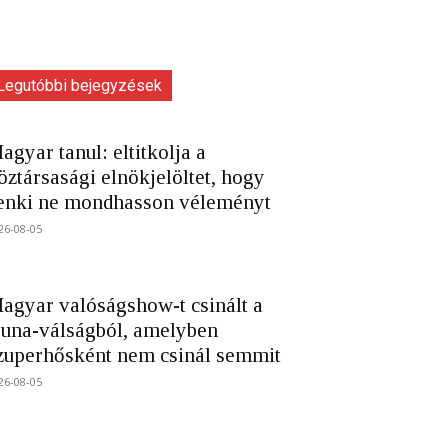
Legutóbbi bejegyzések
agyar tanul: eltitkolja a
öztársasági elnökjelöltet, hogy
enki ne mondhasson véleményt
26-08-05
agyar valóságshow-t csinált a
una-válságból, amelyben
zuperhősként nem csinál semmit
26-08-05