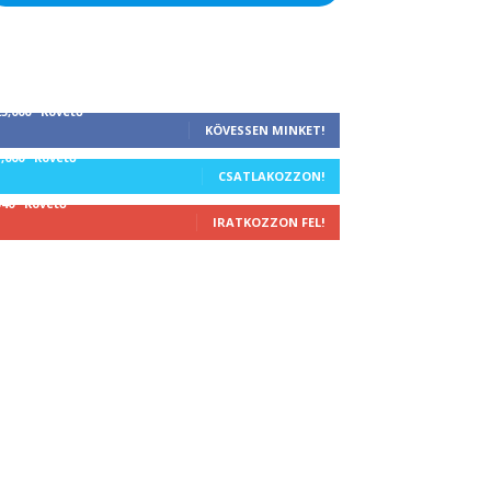
25,000
Követő
KÖVESSEN MINKET!
1,000
Követő
CSATLAKOZZON!
340
Követő
IRATKOZZON FEL!