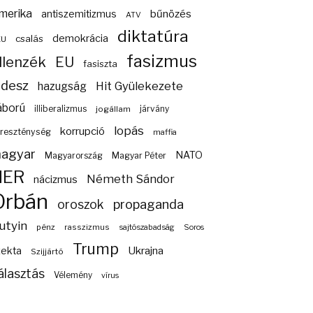
merika
bűnözés
antiszemitizmus
ATV
diktatúra
demokrácia
csalás
EU
fasizmus
llenzék
EU
fasiszta
idesz
Hit Gyülekezete
hazugság
áború
illiberalizmus
járvány
jogállam
lopás
korrupció
reszténység
maffia
agyar
NATO
Magyarország
Magyar Péter
NER
Németh Sándor
nácizmus
Orbán
propaganda
oroszok
utyin
pénz
rasszizmus
sajtószabadság
Soros
Trump
Ukrajna
zekta
Szijjártó
álasztás
Vélemény
vírus