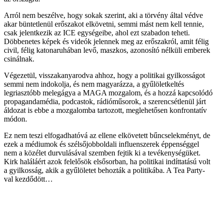
Arról nem beszélve, hogy sokak szerint, aki a törvény által védve
akar büntetlenül erőszakot elkövetni, semmi mást nem kell tennie,
csak jelentkezik az ICE egységeibe, ahol ezt szabadon teheti.
Döbbenetes képek és videók jelennek meg az erőszakról, amit félig
civil, félig katonaruhában levő, maszkos, azonosító nélküli emberek
csinálnak.
Végezetül, visszakanyarodva ahhoz, hogy a politikai gyilkosságot
semmi nem indokolja, és nem magyarázza, a gyűlöletkeltés
legriasztóbb melegágya a MAGA mozgalom, és a hozzá kapcsolódó
propagandamédia, podcastok, rádióműsorok, a szerencsétlenül járt
áldozat is ebbe a mozgalomba tartozott, meglehetősen konfrontatív
módon.
Ez nem teszi elfogadhatóvá az ellene elkövetett bűncselekményt, de
ezek a médiumok és szélsőjobboldali influenszerek éppenséggel
nem a közélet durvulásával szemben fejtik ki a tevékenységüket.
Kirk haláláért azok felelősök elsősorban, ha politikai indíttatású volt
a gyilkosság, akik a gyűlöletet behozták a politikába. A Tea Party-
val kezdődött…