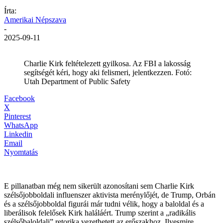
Írta:
Amerikai Népszava
-
2025-09-11
Charlie Kirk feltételezett gyilkosa. Az FBI a lakosság
segítségét kéri, hogy aki felismeri, jelentkezzen. Fotó:
Utah Department of Public Safety
Facebook
X
Pinterest
WhatsApp
Linkedin
Email
Nyomtatás
E pillanatban még nem sikerült azonosítani sem Charlie Kirk
szélsőjobboldali influenszer aktivista merénylőjét, de Trump, Orbán
és a szélsőjobboldal figurái már tudni vélik, hogy a baloldal és a
liberálisok felelősek Kirk haláláért. Trump szerint a „radikális
szélsőbaloldali” retorika vezethetett az erőszakhoz. Ilyesmire