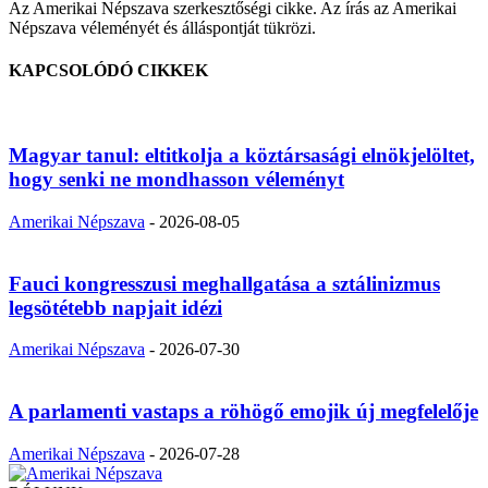
Az Amerikai Népszava szerkesztőségi cikke. Az írás az Amerikai
Népszava véleményét és álláspontját tükrözi.
KAPCSOLÓDÓ CIKKEK
Magyar tanul: eltitkolja a köztársasági elnökjelöltet,
hogy senki ne mondhasson véleményt
Amerikai Népszava
-
2026-08-05
Fauci kongresszusi meghallgatása a sztálinizmus
legsötétebb napjait idézi
Amerikai Népszava
-
2026-07-30
A parlamenti vastaps a röhögő emojik új megfelelője
Amerikai Népszava
-
2026-07-28