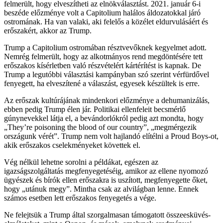
felmerült, hogy elveszítheti az elnökválasztást. 2021. január 6-i
beszéde előzménye volt a Capitolium halálos áldozatokkal járó
ostromának. Ha van valaki, aki felelős a közélet eldurvulásáért és
erőszakért, akkor az Trump.
Trump a Capitolium ostromában résztvevőknek kegyelmet adott.
Nemrég felmerült, hogy az alkotmányos rend megdöntésére tett
erőszakos kísérletben való részvételért kártérítést is kapnak. De
Trump a legutóbbi választási kampányban szó szerint vérfürdővel
fenyegett, ha elveszítené a válaszást, egyesek készültek is erre.
Az erőszak kultúrájának mindenkori előzménye a dehumanizálás,
ebben pedig Trump élen jár. Politikai ellenfeleit becsmérlő
gúnynevekkel látja el, a bevándorlókról pedig azt mondta, hogy
„They’re poisoning the blood of our country”, „megmérgezik
országunk vérét”. Trump nem volt hajlandó elítélni a Proud Boys-ot,
akik erőszakos cselekményeket követtek el.
Vég nélkül lehetne sorolni a példákat, egészen az
igazságszolgáltatás megfenyegetéséig, amikor az ellene nyomozó
ügyészek és bírók ellen erőszakra is uszított, megfenyegette őket,
hogy „utánuk megy”. Mintha csak az alvilágban lenne. Ennek
számos esetben lett erőszakos fenyegetés a vége.
Ne felejtsük a Trump által szorgalmasan támogatott összeesküvés-