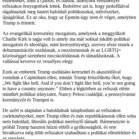
elméleteket, mint a Qanon, és mások, amelynek eredményei
erőszakos fenyegetések lettek. Beleértve azt is, hogy pedofíliával
rágalmaztak meg ismert baloldali politikusokat, művészeket,
újságírókat. Ez az oka, hogy az Epstein-ügy nem ér véget, amelyben
Trump is érintett.
Az evangelikál keresztény mozgalom, amelynek a meggyilkolt
Charlie Kirk is tagja volt (s amely ma már sokkal inkább politikai
mozgalom és ideológia, mint kereszténység), szerves része ennek a
dehumanizációs uszításnak, a rasszizmusnak és az LGBTQ+
közösséggel szembeni mocskolódásnak és támadásoknak. A
vallással keverve ez veszélyes elegy.
Ezek az emberek Trump uszítására kereszttel és akasztófával
vonultak a Capitolium ellen, miután Trump felszólította őket, hogy
„We fight like hell. And if you don’t fight like hell, you’re not going
to have a country anymore.” Ebben a légkörben az erőszak elérte
mindkét politikai irányzatot, Nancy Pelosi családját, a pennsylvaniai
kormányzót és Trumpot is.
De azért is alaptalan a baloldalnak tulajdonítani az erőszakos
cselekményeket, mert Trump ellen és más republikánusok ellen soha
nem baloldali, liberális politikai merénylő támadt. Bármennyire is
próbál Trump hasznot húzni ebből a gyilkosságból, és erre
hivatkozva még több erőszakot szabadítani a politikai ellenfelekre és
az országra.