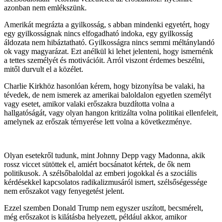
azonban nem emlékszünk.
Amerikát megrázta a gyilkosság, s abban mindenki egyetért, hogy
egy gyilkosságnak nincs elfogadható indoka, egy gyilkosság
áldozata nem hibáztatható. Gyilkosságra nincs semmi méltánylandó
ok vagy magyarázat. Ezt anélkül ki lehet jelenteni, hogy ismernénk
a tettes személyét és motivációit. Arról viszont érdemes beszélni,
mitől durvult el a közélet.
Charlie Kirkhöz hasonlóan kérem, hogy bizonyítsa be valaki, ha
tévedek, de nem ismerek az amerikai baloldalon egyetlen személyt
vagy esetet, amikor valaki erőszakra buzdította volna a
hallgatóságát, vagy olyan hangon kritizálta volna politikai ellenfeleit,
amelynek az erőszak térnyerése lett volna a következménye.
Olyan esetekről tudunk, mint Johnny Depp vagy Madonna, akik
rossz viccet sütöttek el, amiért bocsánatot kértek, de ők nem
politikusok. A szélsőbaloldal az emberi jogokkal és a szociális
kérdésekkel kapcsolatos radikalizmusáról ismert, szélsőségessége
nem erőszakot vagy fenyegetést jelent.
Ezzel szemben Donald Trump nem egyszer uszított, becsmérelt,
még erőszakot is kilátásba helyezett, például akkor, amikor