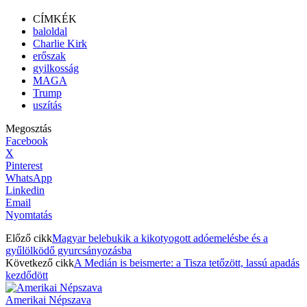
CÍMKÉK
baloldal
Charlie Kirk
erőszak
gyilkosság
MAGA
Trump
uszítás
Megosztás
Facebook
X
Pinterest
WhatsApp
Linkedin
Email
Nyomtatás
Előző cikk
Magyar belebukik a kikotyogott adóemelésbe és a
gyűlölködő gyurcsányozásba
Következő cikk
A Medián is beismerte: a Tisza tetőzött, lassú apadás
kezdődött
Amerikai Népszava