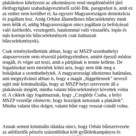
plakátokon kihelyezni az alkotmányos rend megdöntéséért járó
életfogytiglani szabadságvesztésről szóló Btk. paragrafust is, amit ez
az ember nem kerülhet el, ha egyszer Magyarországon demokrácia
és jogállam lesz. Amíg Orbánt államellenes bűncselekmény miatt
nem ítélik el, addig Magyarországon nincs jogállam (a befolyással
való üzérkedés, vesztegetés, hatalommal való visszaélés, lopás és
más korrupciós bűncselekmények csak halmazati
bűncselekmények).
Csak reménykedhetünk abban, hogy az MSZP szombathelyi
alapszervezete nem részesül pártfegyelmiben, amiért épeszű módon
reagált, és végre azt teszi, amit a pártjának is tennie kellene. De
fogadásokat nem mernénk kötni arra, hogy nem ütik meg a
bokájukat a szombathelyiek. A magyarországi idiotizmus határtalan,
ami megnyilvánul abban is, hogy a magát „függetlennek” nevező
sajtó már kriminalizálja, hogy az MSZP helyi szervezete áll a
plakátozás mögött, mintha valami bűncselekményt követtek volna
el. A cikkek úgy fogalmaznak, hogy „Czeglédy Csaba, a helyi
MSZP vezetője
elismerte
, hogy hozzájuk tartoznak a plakátok”.
Mintha valami tilos dolgot, valami bűnt vagy rosszat csinált volna.
Annak semmi kriminális tálalása nincs, hogy Orbán bűnszervezete
az adófizetők pénzén százmilliókat költ gyűlöletkampányra és