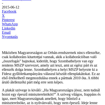
-
2015-06-12
Facebook
X
Pinterest
WhatsApp
Linkedin
Email
Nyomtatás
Miközben Magyarországon az Orbán-rendszernek nincs ellenzéke,
csak kollaboráns kitartottjai vannak, akik a kollaborációban való
„összefogás” bajnokai, kiderült, hogy Szombathelyen van egy
renitens MSZP szervezet, amely azt teszi, ami az egész párt és az
ellenzék dolga lenne. Szombathelyen a helyi MSZP helyezte ki a
Fidesz gyűlöletkampányára válaszul készült ellenplakátokat. Ez az
első értékelhető megmozdulása ennek a pártnak 2010 óta. A többi
áruló álellenzéki párt még erre sem képes.
A plakát szövege is kiváló: „Ha Magyarországra jössz, nem tudnál
hozni egy épeszű miniszterelnököt?” A szöveg világos, frappáns és
igaz, mert Magyarországnak amellett, hogy bűnöző a
miniszterelnöke, az is nyilvánvaló, hogy nem épeszű. Ideje lenne