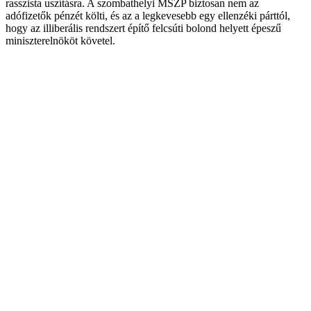
rasszista uszításra. A szombathelyi MSZP biztosan nem az
adófizetők pénzét költi, és az a legkevesebb egy ellenzéki párttól,
hogy az illiberális rendszert építő felcsúti bolond helyett épeszű
miniszterelnököt követel.