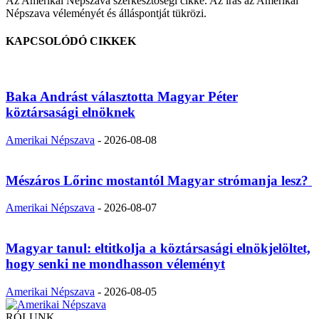
Az Amerikai Népszava szerkesztőségi cikke. Az írás az Amerikai
Népszava véleményét és álláspontját tükrözi.
KAPCSOLÓDÓ CIKKEK
Baka Andrást választotta Magyar Péter
köztársasági elnöknek
Amerikai Népszava
-
2026-08-08
Mészáros Lőrinc mostantól Magyar strómanja lesz?
Amerikai Népszava
-
2026-08-07
Magyar tanul: eltitkolja a köztársasági elnökjelöltet,
hogy senki ne mondhasson véleményt
Amerikai Népszava
-
2026-08-05
RÓLUNK