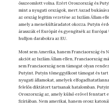
összeomlott volna. Ezért Oroszország és Putyi
mint a nyugati országok, mert Aszad bukásáv
az ország legitim vezetése az Iszlám Állam ell
amely a menekültáradatot okozza. Putyin érde
árasszák el Európát és gyengítsék az Európai 
hulljon darabokra az EU.
Most sem Amerika, hanem Franciaország és Na
akciót az Iszlám Állam ellen, Franciaország má
sem Franciaország nem támogat olyan rendezé
Putyint. Putyin tömeggyilkost támogat és tart
nyugati államokat, amelyek elfogadhatatlannak
felelős diktátort tartsanak hatalomban. Putyin
Oroszország az, amely külső erővel fenntart e
Szíriában. Nem amerikai, hanem orosz katoná