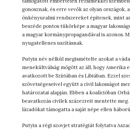
támogatott embertelen rezsimekkel szemben a 
gonosznak, és erre vevők az olyan országok, a
önkényuralmi rendszereket építenek, mint a
beszéde pontos tükörképe a magyar lakosságo
a magyar kormánypropagandával is azonos. Most
nyugatellenes uszításnak.
Putyin név nélkül megismételte azokat a vádak
menekültválság mögött az áll, hogy Amerika ex
avatkozott be Szíriában és Líbiában. Ezzel sz
szövetségeseivel együtt a civil lakosságot me
határozatai alapján. Ebben a koalícióban Orbá
beavatkozás civilek százezreit mentette meg.
lázadókat támogatta a saját népe ellen hábor
Putyin a régi szovjet stratégiát folytatva Asza