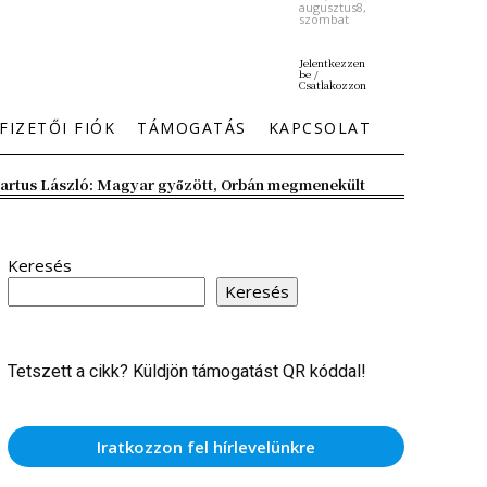
augusztus8,
szombat
Jelentkezzen
be /
Csatlakozzon
FIZETŐI FIÓK
TÁMOGATÁS
KAPCSOLAT
artus László: Magyar győzött, Orbán megmenekült
Keresés
Keresés
Tetszett a cikk? Küldjön támogatást QR kóddal!
Iratkozzon fel hírlevelünkre