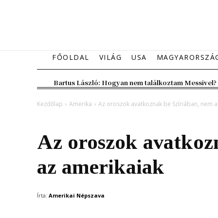
FŐOLDAL
VILÁG
USA
MAGYARORSZÁ
Bartus László: Hogyan nem találkoztam Messivel?
Kezdőlap
Amerika
Az oroszok avatkoznak be Szíriában, nem a
Amerika
Világ
Az oroszok avatkoz
az amerikaiak
Írta:
Amerikai Népszava