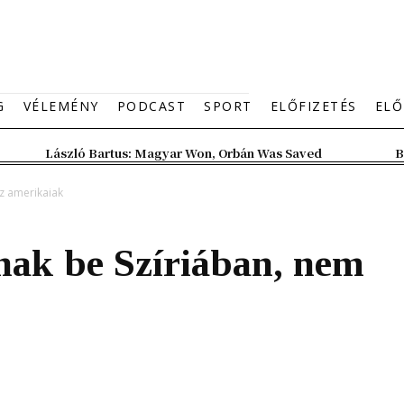
G
VÉLEMÉNY
PODCAST
SPORT
ELŐFIZETÉS
ELŐ
László Bartus: Magyar Won, Orbán Was Saved
B
z amerikaiak
nak be Szíriában, nem