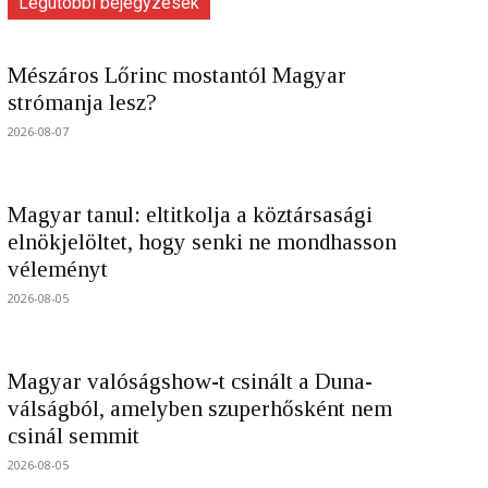
Legutóbbi bejegyzések
Mészáros Lőrinc mostantól Magyar
strómanja lesz?
2026-08-07
Magyar tanul: eltitkolja a köztársasági
elnökjelöltet, hogy senki ne mondhasson
véleményt
2026-08-05
Magyar valóságshow-t csinált a Duna-
válságból, amelyben szuperhősként nem
csinál semmit
2026-08-05