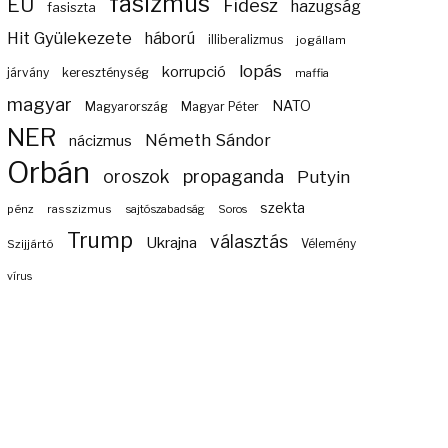
fasizmus
EU
Fidesz
hazugság
fasiszta
Hit Gyülekezete
háború
illiberalizmus
jogállam
lopás
korrupció
járvány
kereszténység
maffia
magyar
NATO
Magyarország
Magyar Péter
NER
Németh Sándor
nácizmus
Orbán
propaganda
oroszok
Putyin
szekta
pénz
rasszizmus
sajtószabadság
Soros
Trump
választás
Ukrajna
Szijjártó
Vélemény
vírus