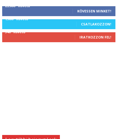
25,000
Követő
KÖVESSEN MINKET!
1,000
Követő
CSATLAKOZZON!
340
Követő
IRATKOZZON FEL!