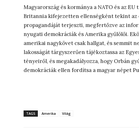
Magyarország és kormánya a NATO és az EU tag
Britannia kifejezetten ellenségként tekint az
propagandáját terjeszti, megfertőzve az inf
nyugati demokráciák és Amerika gyűlölői. E
amerikai nagykövet csak hallgat, és semmit 
lakosságát tárgyszerűen tájékoztassa az Egye
tényeiről, és megakadályozza, hogy Orbán gyű
demokráciák ellen fordítsa a magyar népet Pu
TAGS
Amerika
Világ