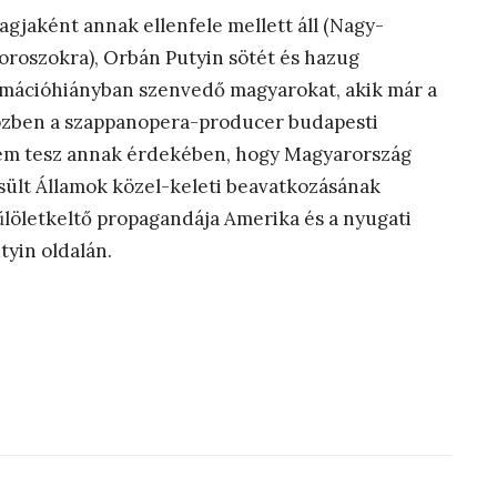
jaként annak ellenfele mellett áll (Nagy-
 oroszokra), Orbán Putyin sötét és hazug
ormációhiányban szenvedő magyarokat, akik már a
közben a szappanopera-producer budapesti
nem tesz annak érdekében, hogy Magyarország
sült Államok közel-keleti beavatkozásának
löletkeltő propagandája Amerika és a nyugati
tyin oldalán.