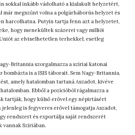
n sokkal inkább vádolható a kialakult helyzetért,
al már megszűnt volna a polgárháborús helyzet és
en harcolhatna. Putyin tartja fenn azt a helyzetet,
ke, hogy menekültek százerei vagy milliói
Uniót az elviselhetetlen terhekkel, esetleg
gy-Britannia szorgalmazza a szíriai katonai
r bombázta is a ISIS táborait. Sem Nagy-Britannia,
st, amely hatalomban tartaná Aszadot, kivéve
 hatalomban. Ebből a pozícióból rágalmazza a
 tartják, hogy külső erővel egy népirtásért
 jelenleg is fegyveres erővel támogatja Aszadot,
gy rendszert és exportálja saját rendszerét
k vannak Szíriában.