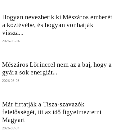
Hogyan nevezhetik ki Mészáros emberét
a köztévébe, és hogyan vonhatják
vissza...
2026-08-04
Mészáros Lőrinccel nem az a baj, hogy a
gyára sok energiát...
2026-08-03
Már firtatják a Tisza-szavazók
felelősségét, itt az idő figyelmeztetni
Magyart
2026-07-31