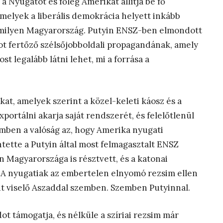
Nyugatot és főleg Amerikát állítja be fő
melyek a liberális demokrácia helyett inkább
milyen Magyarország. Putyin ENSZ-ben elmondott
t fertőző szélsőjobboldali propagandának, amely
 legalább látni lehet, mi a forrása a
at, amelyek szerint a közel-keleti káosz és a
portálni akarja saját rendszerét, és felelőtlenül
emben a valóság az, hogy Amerika nyugati
ntette a Putyin által most felmagasztalt ENSZ
n Magyarországa is résztvett, és a katonai
 A nyugatiak az embertelen elnyomó rezsim ellen
út viselő Aszaddal szemben. Szemben Putyinnal.
dot támogatja, és nélküle a szíriai rezsim már