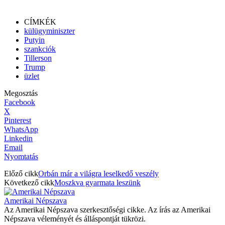
CÍMKÉK
külügyminiszter
Putyin
szankciók
Tillerson
Trump
üzlet
Megosztás
Facebook
X
Pinterest
WhatsApp
Linkedin
Email
Nyomtatás
Előző cikk
Orbán már a világra leselkedő veszély
Következő cikk
Moszkva gyarmata leszünk
Amerikai Népszava
Az Amerikai Népszava szerkesztőségi cikke. Az írás az Amerikai
Népszava véleményét és álláspontját tükrözi.