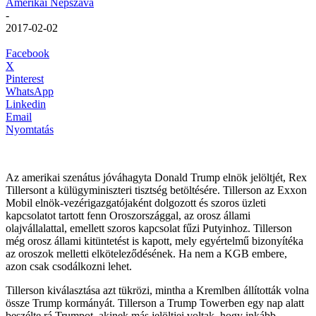
Amerikai Népszava
-
2017-02-02
Facebook
X
Pinterest
WhatsApp
Linkedin
Email
Nyomtatás
Az amerikai szenátus jóváhagyta Donald Trump elnök jelöltjét, Rex
Tillersont a külügyminiszteri tisztség betöltésére. Tillerson az Exxon
Mobil elnök-vezérigazgatójaként dolgozott és szoros üzleti
kapcsolatot tartott fenn Oroszországgal, az orosz állami
olajvállalattal, emellett szoros kapcsolat fűzi Putyinhoz. Tillerson
még orosz állami kitüntetést is kapott, mely egyértelmű bizonyítéka
az oroszok melletti elköteleződésének. Ha nem a KGB embere,
azon csak csodálkozni lehet.
Tillerson kiválasztása azt tükrözi, mintha a Kremlben állították volna
össze Trump kormányát. Tillerson a Trump Towerben egy nap alatt
beszélte rá Trumpot, akinek más jelöltjei voltak, hogy inkább