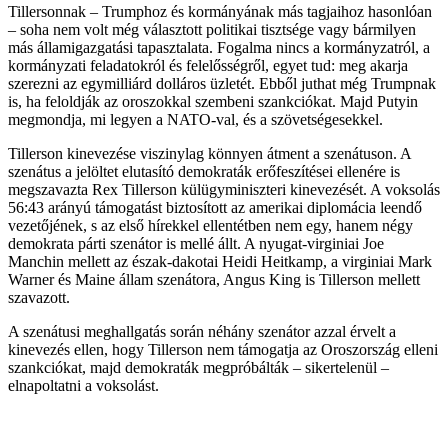
Tillersonnak – Trumphoz és kormányának más tagjaihoz hasonlóan
– soha nem volt még választott politikai tisztsége vagy bármilyen
más államigazgatási tapasztalata. Fogalma nincs a kormányzatról, a
kormányzati feladatokról és felelősségről, egyet tud: meg akarja
szerezni az egymilliárd dolláros üzletét. Ebből juthat még Trumpnak
is, ha feloldják az oroszokkal szembeni szankciókat. Majd Putyin
megmondja, mi legyen a NATO-val, és a szövetségesekkel.
Tillerson kinevezése viszinylag könnyen átment a szenátuson. A
szenátus a jelöltet elutasító demokraták erőfeszítései ellenére is
megszavazta Rex Tillerson külügyminiszteri kinevezését. A voksolás
56:43 arányú támogatást biztosított az amerikai diplomácia leendő
vezetőjének, s az első hírekkel ellentétben nem egy, hanem négy
demokrata párti szenátor is mellé állt. A nyugat-virginiai Joe
Manchin mellett az észak-dakotai Heidi Heitkamp, a virginiai Mark
Warner és Maine állam szenátora, Angus King is Tillerson mellett
szavazott.
A szenátusi meghallgatás során néhány szenátor azzal érvelt a
kinevezés ellen, hogy Tillerson nem támogatja az Oroszország elleni
szankciókat, majd demokraták megpróbálták – sikertelenül –
elnapoltatni a voksolást.