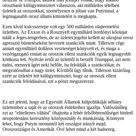
oroszbarát külügyminisztert válasszon, aki milliárdos tételben
üzletelt az oroszokkal, személyesen is jóban van Putyinnal, a
legmagasabb orosz állami kitüntetést is megkapta.
Ezen kívül kulcsszerepe volt egy 500 milliárdos olajtermelési
üzletben. Az Exxon és a Rosznyeft egymilliárd hordónyi kőolajat
talált a Jeges-tengerben, de az üzletet jegelni kellett az ukrajnai orosz
agresszió büntetéseként bevezett szankciók miatt. Tillerson cége
amiatt egymilliárd dolláros veszteséget könyvelt el, és maga a
vezérigazgató emiatt az oroszok elleni szankciók egyik legnagyobb
kritikusa lett. Nyilván erről az üzletről is beszélt Trumppal, azt nem
tudni, mennyit ígért neki belőle, ha feloldják a szankciókat, és
megvalósulhat a nagy üzlet. Kívülről úgy tűnik, Tillerson kizárólag
ezért az üzletért lett külügyminiszter, hogy az orosozk elleni
szankciók feloldásával, ezt a pénzt megszerezze.
Ez azt jelenti, hogy az Egyesült Államok külpolitikáját néhány
üzletember a saját és az oroszok érdekeihez igazítja. Valószínűleg
ezt az “elitellenes váltást” óhajtotta a fehér felsőbbrendűséget hirdető
neoprotestáns keresztény középosztály és munkásság. Könnyen
lehet, hogy Putyin mostantól két országot irányít majd,
Oroszországot és Amerikát. Övé lehet mind a két hadsereg.