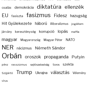
diktatúra
ellenzék
demokrácia
csalás
fasizmus
EU
Fidesz
hazugság
fasiszta
Hit Gyülekezete
háború
illiberalizmus
jogállam
lopás
korrupció
járvány
kereszténység
maffia
magyar
NATO
Magyarország
Magyar Péter
NER
Németh Sándor
nácizmus
Orbán
propaganda
oroszok
Putyin
szekta
pénz
rasszizmus
sajtószabadság
Soros
Trump
választás
Ukrajna
Szijjártó
Vélemény
vírus