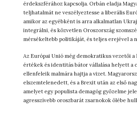
érdekszférához kapcsolja. Orbán eladja Magy
teljhatalmát ne veszélyeztesse a liberális Euró
amikor az egyébként is arra alkalmatlan Ukr
integrálni, és közvetlen Oroszország szomszé
mérsékeltebb politikáját, és teljes erejével 
Az Európai Unió még demokratikus vezetői a h
értékek és identitás bátor vállalása helyett a
ellenfeleik malmára hajtja a vizet. Magyarors
elszemtelenedett, és a Brexit után az első n
amelyet egy populista demagóg győzelme jelen
agresszívebb oroszbarát zsarnokok ölébe hull