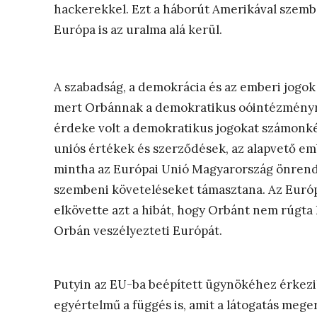
hackerekkel. Ezt a háborút Amerikával szem
Európa is az uralma alá kerül.
A szabadság, a demokrácia és az emberi jogok
mert Orbánnak a demokratikus oóintézményre
érdeke volt a demokratikus jogokat számonkér
uniós értékek és szerződések, az alapvető em
mintha az Európai Unió Magyarország önrende
szembeni követeléseket támasztana. Az Európai
elkövette azt a hibát, hogy Orbánt nem rúgta
Orbán veszélyezteti Európát.
Putyin az EU-ba beépített ügynökéhez érkezik
egyértelmű a függés is, amit a látogatás meg