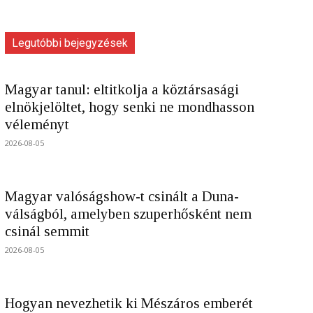
Legutóbbi bejegyzések
Magyar tanul: eltitkolja a köztársasági
elnökjelöltet, hogy senki ne mondhasson
véleményt
2026-08-05
Magyar valóságshow-t csinált a Duna-
válságból, amelyben szuperhősként nem
csinál semmit
2026-08-05
Hogyan nevezhetik ki Mészáros emberét