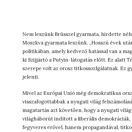
Nem leszünk Brüsszel gyarmata, hirdette né
Moszkva gyarmata leszünk. „Hosszú évek után
politikában, amely kedvező hatással van a mag
ki Szijjártó a Putyin-látogatás előtt. Ez alat
szerepe volt az orosz titkossozlgálatnak. Ez gy
jelenti.
Mivel az Európai Unió még demokratikus ors
visszafogottabbak a nyugati világ felszámolás
magatartás azt követően, hogy a nyugati világ
világháborút indított a liberális demokráciák
fegyveres erővel, hanem propagandával, titkoss