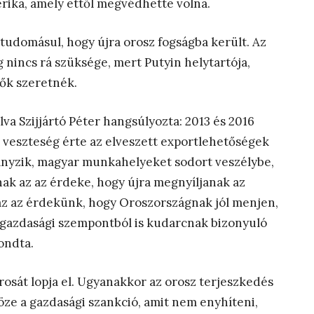
erika, amely ettől megvédhette volna.
 tudomásul, hogy újra orosz fogságba került. Az
 nincs rá szüksége, mert Putyin helytartója,
ők szeretnék.
a Szijjártó Péter hangsúlyozta: 2013 és 2016
ár veszteség érte az elveszett exportlehetőségek
iányzik, magyar munkahelyeket sodort veszélybe,
ak az az érdeke, hogy újra megnyíljanak az
z az érdekünk, hogy Oroszországnak jól menjen,
és gazdasági szempontból is kudarcnak bizonyuló
ondta.
osát lopja el. Ugyanakkor az orosz terjeszkedés
ze a gazdasági szankció, amit nem enyhíteni,