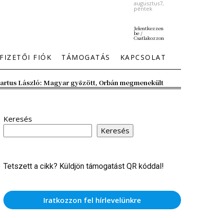
augusztus7,
péntek
Jelentkezzen
be /
Csatlakozzon
FIZETŐI FIÓK
TÁMOGATÁS
KAPCSOLAT
artus László: Magyar győzött, Orbán megmenekült
Keresés
Keresés
Tetszett a cikk? Küldjön támogatást QR kóddal!
Iratkozzon fel hírlevelünkre