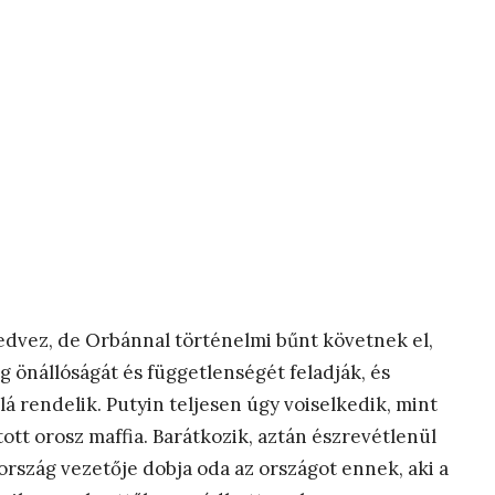
kedvez, de Orbánnal történelmi bűnt követnek el,
 önállóságát és függetlenségét feladják, és
 rendelik. Putyin teljesen úgy voiselkedik, mint
tott orosz maffia. Barátkozik, aztán észrevétlenül
rország vezetője dobja oda az országot ennek, aki a