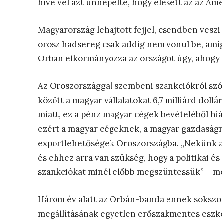
híveivel azt ünnepelte, hogy elesett az az Am
Magyarország lehajtott fejjel, csendben veszi
orosz hadsereg csak addig nem vonul be, amíg
Orbán elkormányozza az országot úgy, ahogy 
Az Oroszországgal szembeni szankciókról szólv
között a magyar vállalatokat 6,7 milliárd doll
miatt, ez a pénz magyar cégek bevételéből h
ezért a magyar cégeknek, a magyar gazdaságn
exportlehetőségek Oroszországba. „Nekünk a
és ehhez arra van szükség, hogy a politikai 
szankciókat minél előbb megszüntessük” – m
Három év alatt az Orbán-banda ennek sokszor
megállításának egyetlen erőszakmentes eszkö