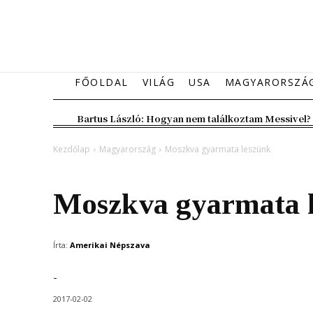
FŐOLDAL
VILÁG
USA
MAGYARORSZÁ
Bartus László: Hogyan nem találkoztam Messivel?
Kezdőlap
Magyarország
Moszkva gyarmata leszünk
Magyarország
Moszkva gyarmata 
Írta:
Amerikai Népszava
-
2017-02-02