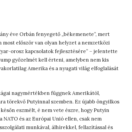
hány éve Orbán fenyegető „békemenete”, mert
 most először van olyan helyzet a nemzetközi
yar-orosz kapcsolatok fejlesztésére” – jelentette
t Trump győzelmét kell érteni, amelyben nem kis
akorlatilag Amerika és a nyugati világ elfoglalását
zágai nagymértékben függnek Amerikától,
ára törekvő Putyinnal szemben. Ez újabb öngyilkos
 későn eszmélt, é nem vete észre, hogy Putyin
, a NATO és az Európai Unió ellen, csak nem
zolgálati munkával, álhírekkel, fellazítással és