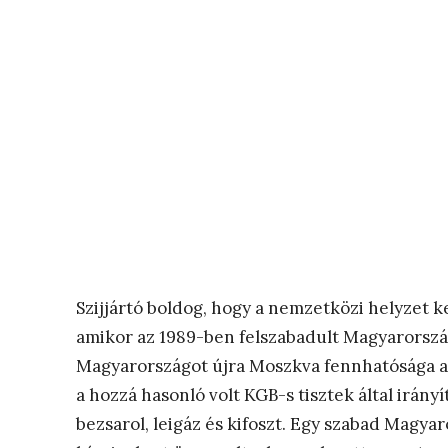
Szijjártó boldog, hogy a nemzetközi helyzet 
amikor az 1989-ben felszabadult Magyarország
Magyarországot újra Moszkva fennhatósága alá
a hozzá hasonló volt KGB-s tisztek által irányí
bezsarol, leigáz és kifoszt. Egy szabad Magya