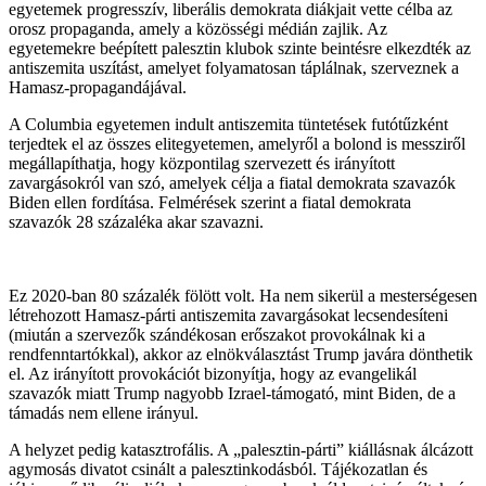
egyetemek progresszív, liberális demokrata diákjait vette célba az
orosz propaganda, amely a közösségi médián zajlik. Az
egyetemekre beépített palesztin klubok szinte beintésre elkezdték az
antiszemita uszítást, amelyet folyamatosan táplálnak, szerveznek a
Hamasz-propagandájával.
A Columbia egyetemen indult antiszemita tüntetések futótűzként
terjedtek el az összes elitegyetemen, amelyről a bolond is messziről
megállapíthatja, hogy központilag szervezett és irányított
zavargásokról van szó, amelyek célja a fiatal demokrata szavazók
Biden ellen fordítása. Felmérések szerint a fiatal demokrata
szavazók 28 százaléka akar szavazni.
Ez 2020-ban 80 százalék fölött volt. Ha nem sikerül a mesterségesen
létrehozott Hamasz-párti antiszemita zavargásokat lecsendesíteni
(miután a szervezők szándékosan erőszakot provokálnak ki a
rendfenntartókkal), akkor az elnökválasztást Trump javára dönthetik
el. Az irányított provokációt bizonyítja, hogy az evangelikál
szavazók miatt Trump nagyobb Izrael-támogató, mint Biden, de a
támadás nem ellene irányul.
A helyzet pedig katasztrofális. A „palesztin-párti” kiállásnak álcázott
agymosás divatot csinált a palesztinkodásból. Tájékozatlan és