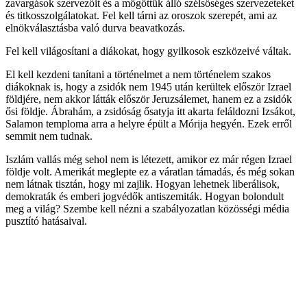
zavargások szervezőit és a mögöttük álló szélsőséges szervezeteket
és titkosszolgálatokat. Fel kell tárni az oroszok szerepét, ami az
elnökválasztásba való durva beavatkozás.
Fel kell világosítani a diákokat, hogy gyilkosok eszközeivé váltak.
El kell kezdeni tanítani a történelmet a nem történelem szakos
diákoknak is, hogy a zsidók nem 1945 után kerültek először Izrael
földjére, nem akkor látták először Jeruzsálemet, hanem ez a zsidók
ősi földje. Ábrahám, a zsidóság ősatyja itt akarta feláldozni Izsákot,
Salamon temploma arra a helyre épült a Mórija hegyén. Ezek erről
semmit nem tudnak.
Iszlám vallás még sehol nem is létezett, amikor ez már régen Izrael
földje volt. Amerikát meglepte ez a váratlan támadás, és még sokan
nem látnak tisztán, hogy mi zajlik. Hogyan lehetnek liberálisok,
demokraták és emberi jogvédők antiszemiták. Hogyan bolondult
meg a világ? Szembe kell nézni a szabályozatlan közösségi média
pusztító hatásaival.