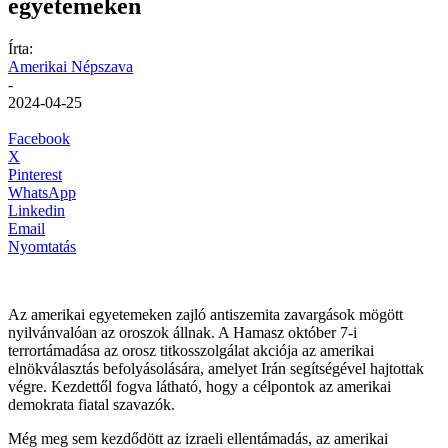
egyetemeken
Írta:
Amerikai Népszava
-
2024-04-25
Facebook
X
Pinterest
WhatsApp
Linkedin
Email
Nyomtatás
Az amerikai egyetemeken zajló antiszemita zavargások mögött
nyilvánvalóan az oroszok állnak. A Hamasz október 7-i
terrortámadása az orosz titkosszolgálat akciója az amerikai
elnökválasztás befolyásolására, amelyet Irán segítségével hajtottak
végre. Kezdettől fogva látható, hogy a célpontok az amerikai
demokrata fiatal szavazók.
Még meg sem kezdődött az izraeli ellentámadás, az amerikai