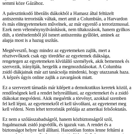
semmi köze Gázához.
A palesztinkodó liberális diákokból a Hamasz által feltüzelt
antiszemita terroristák váltak, mert amit a Columbián, a Harvardon
és más elitegyetemeken művelnek, az már egyenlő a terrorizmussal.
Ezek nem véleménynyilvánítások, nem tiltakozások, hanem gyilkos
düh, a történelemből jól ismert antiszemita gyűlölet, aminek az
alapja most is a hazug uszítás.
Megtévesztő, hogy mindez az egyetemeken zajlik, mert a
résztvevőknek csak egy töredéke az egyetemek diáksága,
rengetegen az egyetemeken kívülálló személyek, akik bemennek és
szervezik, irányítják, hergelik a megmozdulásokat. A Columbia
zsidó diákjainak már azt tanácsolja mindenki, hogy utazzanak haza.
A képzés úgyis online zajlik a zavargások miatt.
Ez a szervezett támadás már kilépett a demokratikus keretek közül, a
rendőrségnek kell a rendet helyreállítani, az egyetemeket és a zsidó
diákokat megvédeni. Akik megsértik a törvényt, azokkal szemben
fel kell lépni, az egyetemekről el kell távolítani, az egyetemet meg
kell védeni. Nem lehet terroristák prédája az amerikai felsőoktatás.
Ez nem a szólásszabadságról, hanem közbiztonságról szól,
fogalmaznak zsidó jogvédők, és igazuk van. A rendet és a
biztonságot helyre kell állítani. Hasonlóan fontos lenne feltárni a