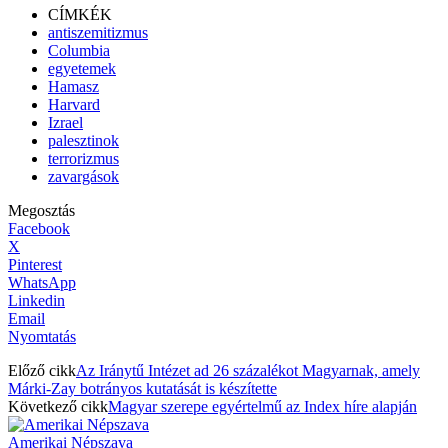
CÍMKÉK
antiszemitizmus
Columbia
egyetemek
Hamasz
Harvard
Izrael
palesztinok
terrorizmus
zavargások
Megosztás
Facebook
X
Pinterest
WhatsApp
Linkedin
Email
Nyomtatás
Előző cikk
Az Iránytű Intézet ad 26 százalékot Magyarnak, amely
Márki-Zay botrányos kutatását is készítette
Következő cikk
Magyar szerepe egyértelmű az Index híre alapján
Amerikai Népszava