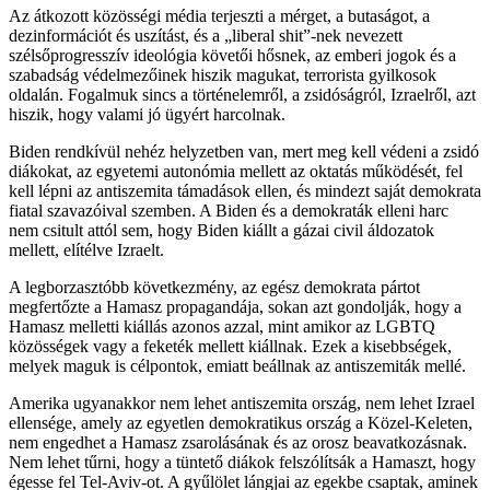
Az átkozott közösségi média terjeszti a mérget, a butaságot, a
dezinformációt és uszítást, és a „liberal shit”-nek nevezett
szélsőprogresszív ideológia követői hősnek, az emberi jogok és a
szabadság védelmezőinek hiszik magukat, terrorista gyilkosok
oldalán. Fogalmuk sincs a történelemről, a zsidóságról, Izraelről, azt
hiszik, hogy valami jó ügyért harcolnak.
Biden rendkívül nehéz helyzetben van, mert meg kell védeni a zsidó
diákokat, az egyetemi autonómia mellett az oktatás működését, fel
kell lépni az antiszemita támadások ellen, és mindezt saját demokrata
fiatal szavazóival szemben. A Biden és a demokraták elleni harc
nem csitult attól sem, hogy Biden kiállt a gázai civil áldozatok
mellett, elítélve Izraelt.
A legborzasztóbb következmény, az egész demokrata pártot
megfertőzte a Hamasz propagandája, sokan azt gondolják, hogy a
Hamasz melletti kiállás azonos azzal, mint amikor az LGBTQ
közösségek vagy a feketék mellett kiállnak. Ezek a kisebbségek,
melyek maguk is célpontok, emiatt beállnak az antiszemiták mellé.
Amerika ugyanakkor nem lehet antiszemita ország, nem lehet Izrael
ellensége, amely az egyetlen demokratikus ország a Közel-Keleten,
nem engedhet a Hamasz zsarolásának és az orosz beavatkozásnak.
Nem lehet tűrni, hogy a tüntető diákok felszólítsák a Hamaszt, hogy
égesse fel Tel-Aviv-ot. A gyűlölet lángjai az egekbe csaptak, aminek