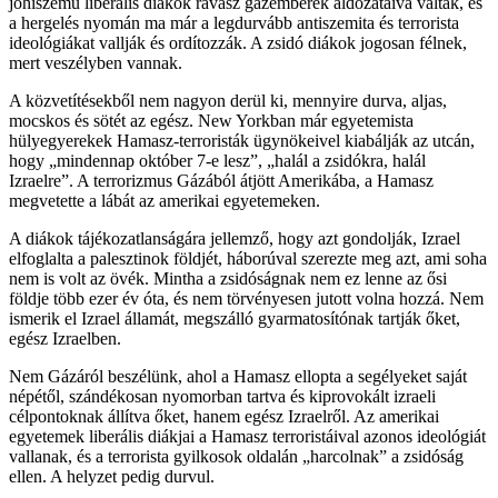
jóhiszemű liberális diákok ravasz gazemberek áldozataivá váltak, és
a hergelés nyomán ma már a legdurvább antiszemita és terrorista
ideológiákat vallják és ordítozzák. A zsidó diákok jogosan félnek,
mert veszélyben vannak.
A közvetítésekből nem nagyon derül ki, mennyire durva, aljas,
mocskos és sötét az egész. New Yorkban már egyetemista
hülyegyerekek Hamasz-terroristák ügynökeivel kiabálják az utcán,
hogy „mindennap október 7-e lesz”, „halál a zsidókra, halál
Izraelre”. A terrorizmus Gázából átjött Amerikába, a Hamasz
megvetette a lábát az amerikai egyetemeken.
A diákok tájékozatlanságára jellemző, hogy azt gondolják, Izrael
elfoglalta a palesztinok földjét, háborúval szerezte meg azt, ami soha
nem is volt az övék. Mintha a zsidóságnak nem ez lenne az ősi
földje több ezer év óta, és nem törvényesen jutott volna hozzá. Nem
ismerik el Izrael államát, megszálló gyarmatosítónak tartják őket,
egész Izraelben.
Nem Gázáról beszélünk, ahol a Hamasz ellopta a segélyeket saját
népétől, szándékosan nyomorban tartva és kiprovokált izraeli
célpontoknak állítva őket, hanem egész Izraelről. Az amerikai
egyetemek liberális diákjai a Hamasz terroristáival azonos ideológiát
vallanak, és a terrorista gyilkosok oldalán „harcolnak” a zsidóság
ellen. A helyzet pedig durvul.