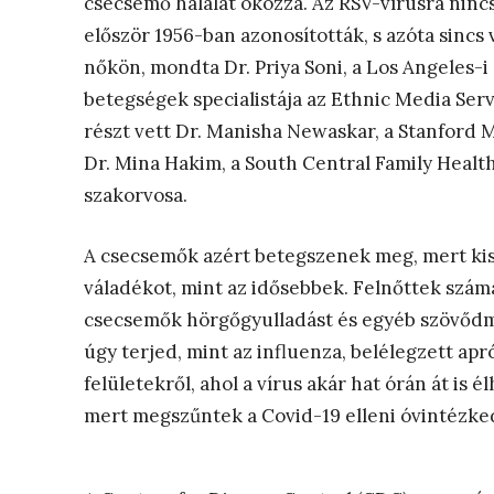
csecsemő halálát okozza. Az RSV-vírusra nincs 
először 1956-ban azonosították, s azóta sincs 
nőkön, mondta Dr. Priya Soni, a Los Angeles-
betegségek specialistája az Ethnic Media Serv
részt vett Dr. Manisha Newaskar, a Stanford M
Dr. Mina Hakim, a South Central Family Heal
szakorvosa.
A csecsemők azért betegszenek meg, mert kise
váladékot, mint az idősebbek. Felnőttek szám
csecsemők hörgőgyulladást és egyéb szövődm
úgy terjed, mint az influenza, belélegzett a
felületekről, ahol a vírus akár hat órán át is é
mert megszűntek a Covid-19 elleni óvintézke