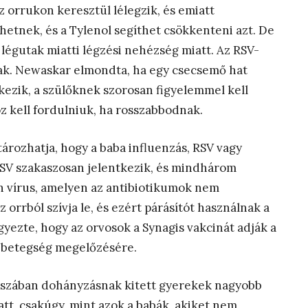
z orrukon keresztül lélegzik, és emiatt
hetnek, és a Tylenol segíthet csökkenteni azt. De
légutak miatti légzési nehézség miatt. Az RSV-
ak. Newaskar elmondta, ha egy csecsemő hat
tkezik, a szülőknek szorosan figyelemmel kell
z kell fordulniuk, ha rosszabbodnak.
ározhatja, hogy a baba influenzás, RSV vagy
RSV szakaszosan jelentkezik, és mindhárom
n vírus, amelyen az antibiotikumok nem
 orrból szívja le, és ezért párásítót használnak a
ezte, hogy az orvosok a Synagis vakcinát adják a
-betegség megelőzésére.
kaszában dohányzásnak kitett gyerekek nagyobb
tt, csakúgy, mint azok a babák, akiket nem