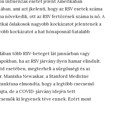
mú influenzás esetet jelent Amerikában
ában, ami azt jkelenti, hogy az RSV esetek száma
a növekedik, ott az RSV fertőzések száma is nő. A
rikai őslakosok nagyobb kockázatot jelentenek a
yobb kockázatot a hat hónaposnál fiatalabb
lában több RSV-beteget lát januárban vagy
pokban, ha az RSV járvány ilyen hamar elindult.
ovid esetében, megterheli a sürgősségi és az
 Dr. Manisha Newaskar, a Stanford Medicine
adjunktusa elmondta, hogy a legtöbb csecsemő
rajta, de a COVID-járvány idején tett
csemők ki legyenek téve ennek. Ezért most