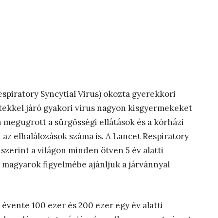
espiratory Syncytial Virus) okozta gyerekkori
tekkel járó gyakori vírus nagyon kisgyermekeket
megugrott a sürgősségi ellátások és a kórházi
 az elhalálozások száma is. A Lancet Respiratory
zerint a világon minden ötven 5 év alatti
 magyarok figyelmébe ajánljuk a járvánnyal
 évente 100 ezer és 200 ezer egy év alatti