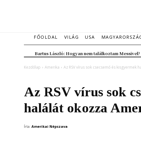
FŐOLDAL
VILÁG
USA
MAGYARORSZÁ
Bartus László: Hogyan nem találkoztam Messivel?
Kezdőlap
Amerika
Az RSV vírus sok csecsemő és kisgyermek h
Amerika
Amerikai élet
Az RSV vírus sok c
halálát okozza Ame
Írta:
Amerikai Népszava