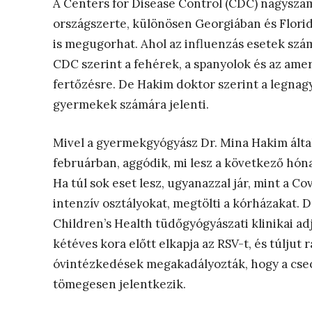
A Centers for Disease Control (CDC) nagyszá
országszerte, különösen Georgiában és Florid
is megugorhat. Ahol az influenzás esetek szám
CDC szerint a fehérek, a spanyolok és az ame
fertőzésre. De Hakim doktor szerint a legnag
gyermekek számára jelenti.
Mivel a gyermekgyógyász Dr. Mina Hakim álta
februárban, aggódik, mi lesz a következő hóna
Ha túl sok eset lesz, ugyanazzal jár, mint a C
intenzív osztályokat, megtölti a kórházakat.
Children’s Health tüdőgyógyászati ​​klinikai 
kétéves kora előtt elkapja az RSV-t, és túljut 
óvintézkedések megakadályozták, hogy a cse
tömegesen jelentkezik.