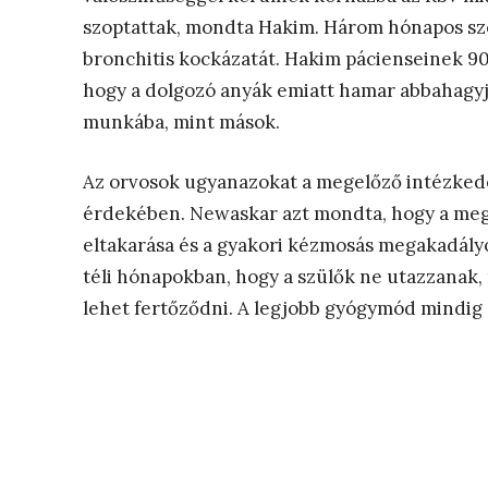
szoptattak, mondta Hakim. Három hónapos szop
bronchitis kockázatát. Hakim pácienseinek 90
hogy a dolgozó anyák emiatt hamar abbahagyjá
munkába, mint mások.
Az orvosok ugyanazokat a megelőző intézkedé
érdekében. Newaskar azt mondta, hogy a megf
eltakarása és a gyakori kézmosás megakadály
téli hónapokban, hogy a szülők ne utazzanak,
lehet fertőződni. A legjobb gyógymód mindig