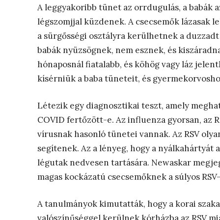
A leggyakoribb tünet az orrdugulás, a babák a
légszomjjal küzdenek. A csecsemők lázasak le
a sürgősségi osztályra kerülhetnek a duzzadt 
babák nyüzsögnek, nem esznek, és kiszáradn
hónaposnál fiatalabb, és köhög vagy láz jelen
kísérniük a baba tüneteit, és gyermekorvosho
Létezik egy diagnosztikai teszt, amely meghat
COVID fertőzött-e. Az influenza gyorsan, az 
vírusnak hasonló tünetei vannak. Az RSV olya
segítenek. Az a lényeg, hogy a nyálkahártyát az
légutak nedvesen tartására. Newaskar megjegy
magas kockázatú csecsemőknek a súlyos RSV
A tanulmányok kimutatták, hogy a korai sza
valószínűséggel kerülnek kórházba az RSV mia