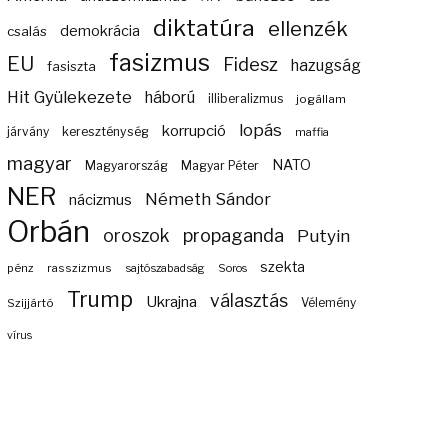
diktatúra
ellenzék
demokrácia
csalás
fasizmus
EU
Fidesz
hazugság
fasiszta
Hit Gyülekezete
háború
illiberalizmus
jogállam
lopás
korrupció
járvány
kereszténység
maffia
magyar
NATO
Magyarország
Magyar Péter
NER
Németh Sándor
nácizmus
Orbán
propaganda
oroszok
Putyin
szekta
pénz
rasszizmus
sajtószabadság
Soros
Trump
választás
Ukrajna
Szijjártó
Vélemény
vírus