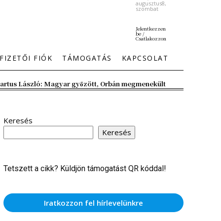
augusztus8,
szombat
Jelentkezzen
be /
Csatlakozzon
FIZETŐI FIÓK
TÁMOGATÁS
KAPCSOLAT
artus László: Magyar győzött, Orbán megmenekült
Keresés
Keresés
Tetszett a cikk? Küldjön támogatást QR kóddal!
Iratkozzon fel hírlevelünkre