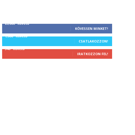
25,000
Követő
KÖVESSEN MINKET!
1,000
Követő
CSATLAKOZZON!
340
Követő
IRATKOZZON FEL!