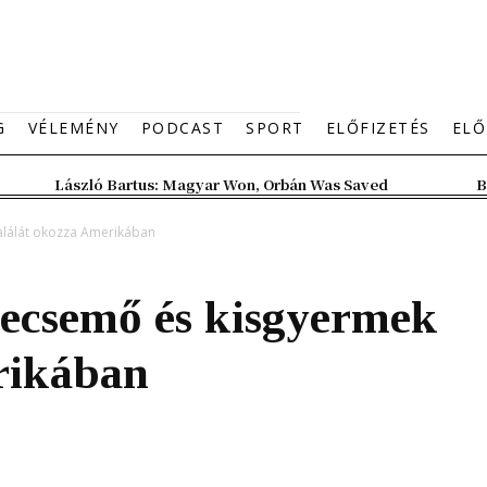
G
VÉLEMÉNY
PODCAST
SPORT
ELŐFIZETÉS
ELŐ
László Bartus: Magyar Won, Orbán Was Saved
B
alálát okozza Amerikában
secsemő és kisgyermek
rikában