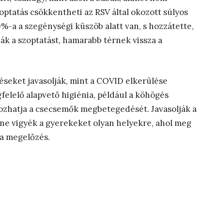
tatás csökkentheti az RSV által okozott súlyos
%-a a szegénységi küszöb alatt van, s hozzátette,
k a szoptatást, hamarabb térnek vissza a
seket javasolják, mint a COVID elkerülése
elelő alapvető higiénia, például a köhögés
ozhatja a csecsemők megbetegedését. Javasolják a
 ne vigyék a gyerekeket olyan helyekre, ahol meg
 a megelőzés.