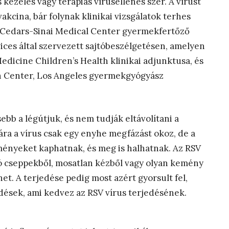
kezelés vagy terápiás vírusellenes szer. A vírust
vakcina, bár folynak klinikai vizsgálatok terhes
i Cedars-Sinai Medical Center gyermekfertőző
ices által szervezett sajtóbeszélgetésen, amelyen
edicine Children’s Health klinikai adjunktusa, és
th Center, Los Angeles gyermekgyógyász
bb a légútjuk, és nem tudják eltávolítani a
ára a vírus csak egy enyhe megfázást okoz, de a
ényeket kaphatnak, és meg is halhatnak. Az RSV
pró cseppekből, mosatlan kézből vagy olyan kemény
lhet. A terjedése pedig most azért gyorsult fel,
dések, ami kedvez az RSV vírus terjedésének.