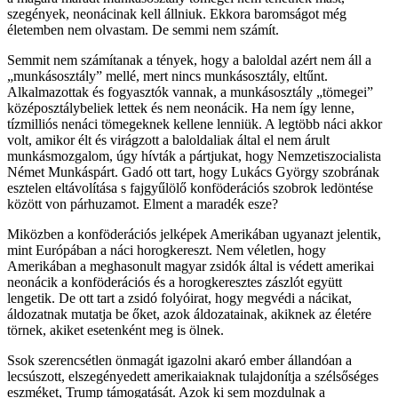
szegények, neonácinak kell állniuk. Ekkora baromságot még
életemben nem olvastam. De semmi nem számít.
Semmit nem számítanak a tények, hogy a baloldal azért nem áll a
„munkásosztály” mellé, mert nincs munkásosztály, eltűnt.
Alkalmazottak és fogyasztók vannak, a munkásosztály „tömegei”
középosztálybeliek lettek és nem neonácik. Ha nem így lenne,
tízmilliós nenáci tömegeknek kellene lenniük. A legtöbb náci akkor
volt, amikor élt és virágzott a baloldaliak által el nem árult
munkásmozgalom, úgy hívták a pártjukat, hogy Nemzetiszocialista
Német Munkáspárt. Gadó ott tart, hogy Lukács György szobrának
esztelen eltávolítása s fajgyűlölő konföderációs szobrok ledöntése
között von párhuzamot. Elment a maradék esze?
Miközben a konföderációs jelképek Amerikában ugyanazt jelentik,
mint Európában a náci horogkereszt. Nem véletlen, hogy
Amerikában a meghasonult magyar zsidók által is védett amerikai
neonácik a konföderációs és a horogkeresztes zászlót együtt
lengetik. De ott tart a zsidó folyóirat, hogy megvédi a nácikat,
áldozatnak mutatja be őket, azok áldozatainak, akiknek az életére
törnek, akiket esetenként meg is ölnek.
Ssok szerencsétlen önmagát igazolni akaró ember állandóan a
lecsúszott, elszegényedett amerikaiaknak tulajdonítja a szélsőséges
eszméket, Trump támogatását. Azok ki sem mozdulnak a