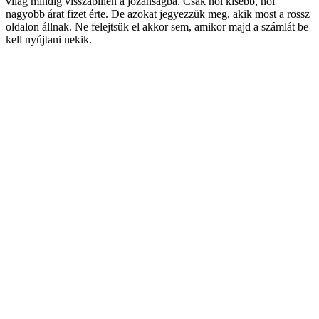
világ mindig visszabillen a józanságba. Csak hol kisebb, hol
nagyobb árat fizet érte. De azokat jegyezzük meg, akik most a rossz
oldalon állnak. Ne felejtsük el akkor sem, amikor majd a számlát be
kell nyújtani nekik.