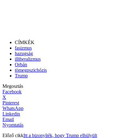
CÍMKÉK
fasizmus
hazugság
illiberalizmus
Orbán
tömegpszichózis
Trump
Megosztás
Facebook
X
Pinterest
WhatsApp
Linkedin
Email
Nyomtatás
Előző cikk
Itt a bizonyíték, hogy Trump elhülyült