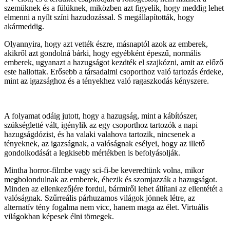
szemüknek és a fülüknek, miközben azt figyelik, hogy meddig lehet
elmenni a nyílt színi hazudozással. S megállapították, hogy
akármeddig.
Olyannyira, hogy azt vették észre, másnaptól azok az emberek,
akikről azt gondolná bárki, hogy egyébként épeszű, normális
emberek, ugyanazt a hazugságot kezdték el szajkózni, amit az előző
este hallottak. Erősebb a társadalmi csoporthoz való tartozás érdeke,
mint az igazsághoz és a tényekhez való ragaszkodás kényszere.
A folyamat odáig jutott, hogy a hazugság, mint a kábítószer,
szükségletté vált, igénylik az egy csoporthoz tartozók a napi
hazugságdózist, és ha valaki valahova tartozik, nincsenek a
tényeknek, az igazságnak, a valóságnak esélyei, hogy az illető
gondolkodását a legkisebb mértékben is befolyásolják.
Mintha horror-filmbe vagy sci-fi-be keveredtünk volna, mikor
megbolondulnak az emberek, éhezik és szomjazzák a hazugságot.
Minden az ellenkezőjére fordul, bármiről lehet állítani az ellentétét a
valóságnak. Szűrreális párhuzamos világok jönnek létre, az
alternatív tény fogalma nem vicc, hanem maga az élet. Virtuális
világokban képesek élni tömegek.