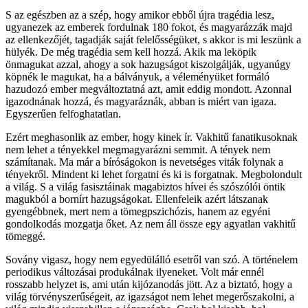
S az egészben az a szép, hogy amikor ebből újra tragédia lesz,
ugyanezek az emberek fordulnak 180 fokot, és magyarázzák majd
az ellenkezőjét, tagadják saját felelősségüket, s akkor is mi leszünk a
hülyék. De még tragédia sem kell hozzá. Akik ma leköpik
önmagukat azzal, ahogy a sok hazugságot kiszolgálják, ugyanúgy
köpnék le magukat, ha a bálványuk, a véleményüket formáló
hazudozó ember megváltoztatná azt, amit eddig mondott. Azonnal
igazodnának hozzá, és magyaráznák, abban is miért van igaza.
Egyszerűen felfoghatatlan.
Ezért meghasonlik az ember, hogy kinek ír. Vakhitű fanatikusoknak
nem lehet a tényekkel megmagyarázni semmit. A tények nem
számítanak. Ma már a bíróságokon is nevetséges viták folynak a
tényekről. Mindent ki lehet forgatni és ki is forgatnak. Megbolondult
a világ. S a világ fasisztáinak magabiztos hívei és szószólói öntik
magukból a bornírt hazugságokat. Ellenfeleik azért látszanak
gyengébbnek, mert nem a tömegpszichózis, hanem az egyéni
gondolkodás mozgatja őket. Az nem áll össze egy agyatlan vakhitű
tömeggé.
Sovány vigasz, hogy nem egyedülálló esetről van szó. A történelem
periodikus változásai produkálnak ilyeneket. Volt már ennél
rosszabb helyzet is, ami után kijózanodás jött. Az a biztató, hogy a
világ törvényszerűségeit, az igazságot nem lehet megerőszakolni, a