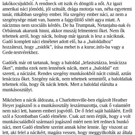
lakókocsijukból. A rendneck ott iszik és döngöli a nőt. Az igazi
amerikai náci jómódú, jól szituált, drága motorja van, néha egyetemi
tanár, ritkábban szegény ember. Ha szegény ember náci, az nem a
szegénysége miatt van, hanem a fajgyűlölő sötét agya miatt. A
nácizmus nem szociális kérdés. De ha Trumpnak, Netanjahu-nak és
Orbánnak akarunk hinni, akkor muszáj felmenteni őket. Nem ők
tehetnek arról, hogy nácik, holnap már igazuk is lesz a náciknak.
Gadó komplett náci elméletet adott elő, ha a „baloldalhoz”
hozzáteszi, hogy „zsidók”, írása mehet is a kuruc.info-ba vagy a
Gede-testvérekhez.
Gadóék már ott tartanak, hogy a baloldal „lefasisztázza, lenácizza
őket”, mintha ezek nem lennének nácik, mert a „baloldal” ezt
szereti, a nácizást. Rendes szegény munkásokból nácit csiinál, aztán
lenácizza őket. Szegény nácik, nem tehetnek semmiről, a baloldaliak
tehetnek róla, hogy ők nácik lettek. Mert a baloldal elárulta a
munkásosztályt.
Miközben a nácik áldozata, a Charlottesville-ben elgázolt Heather
Heyer jogásznő is a munkásosztály leszármazottja, csak ő valamiért
nem náci lett, hanem emberi jogvédő. De ő felel saját haláláért. Erről
szól a Szombatban Gadó elmélete. Csak azt nem értjük, hogy a volt
munkáscsaládból származó jogásznő miért nem lett redneck bunkó
náci, mert Gadó elmélete szerint annak kéne lennie. Így viszont az
lett, aki felel a nácikért, magára vessen, hogy meggyilkolták az általa