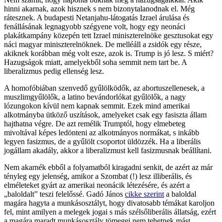
hinni akarnak, azok hisznek s nem bizonytalanodnak el. Még
rátesznek. A budapesti Netanjahu-látogatás Izrael árulása és
fenállásának legnagyobb szégyene volt, hogy egy neonáci
plakátkampány közepén tett Izrael miniszterelnöke gesztusokat egy
náci magyar miniszterelnöknek. De melléáll a zsidók egy része,
akiknek korábban még volt esze, azok is. Trump is jó lesz. S miért?
Hazugságok miatt, amelyekből soha semmit nem tart be. A
liberalizmus pedig ellenség lesz.
A homofóbiában szenvedő gyűlölködők, az abortuszellenesek, a
muszlimgyűlölők, a latino bevándorlókat gyűlölők, a nagy
lózungokon kívül nem kapnak semmit. Ezek mind amerikai
alkotmányba ütköző uszítások, amelyeket csak egy fasiszta állam
hajthatna végre. De azt remélik Trumptól, hogy elmebeteg
mivoltával képes ledönteni az alkotmányos normákat, s inkább
legyen fasizmus, de a gyűlölt csoportot üldözzék. Ha a liberális
jogállam akadály, akkor a liberalizmust kell fasizmusnak beállítani.
Nem akarnék ebből a folyamatból kiragadni senkit, de azért az már
tényleg egy jelenség, amikor a Szombat (!) lesz illiberális, és
elméleteket gyárt az amerikai neonácik létezésére, és azért a
„baloldalt” teszi felelőssé. Gadó János
cikke szerint
a baloldal
magára hagyta a munkásosztályt, hogy divatosabb témákat karoljon
fel, mint amilyen a melegek jogai s más szélsőliberális állatság, ezért
a magára maradt munkásosztály tömegei nem tehetnek mást,