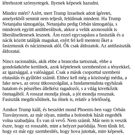
létrehozott szörnyetegek. Ilyenek képesek hazudni.
Mindez miért? Azért, mert Trump Izraelnek adott ígéretei,
amelyekből semmit nem teljesít, felülírnak mindent. Ha Trump
Netanjahu támogatója, Netanjahu pedig Orbán támogatója, s
mindezek együtt antiliberálisok, akkor a velük azonosulók is
liberálisellenesek lesznek. Ám ezzel egycsapásra a fasiszták és a
nácik között találják magukat, ezért fel kell menteni őket a
fasizmusuk és nácizmusuk alól. Ők csak áldozatok. Az antifasiszták
áldozatai.
Nincs racionalitás, akik ebbe a brancsba tartoznak, ebbe a
gondolatkörbe kerülnek, azok képtelenek szembenézni a tényekkel,
az igazsággal, a valósággal. Csak a másik csoporttal szembeni
elutasítás és gyűlölet számít. Ehhez kell még a közösségi média, a
fake news, az orosz titkosszolgálat, a fundamentalista egyházak
hatalom és pénzéhes állelkész ragadozói, s a világ kivetkőzik
önmagából. A rosszat mondja jónak, a jót mondja rossznak.
Fasiszták megdicsőülnek, ha ölnek is, relatív a felelősség.
Amikor Trump kiáll, és beszédet mond Phoenix-ben vagy Orbán
Tusványoson, az már olyan, mintha a bolondok házát engedték
volna szabadjára. És van rá vevő. Nem számít. Már nem is veszik
észre, hogy ez rosszabb, mint a helyzet paródiája. Nem tűnik fel,
hogy ez már egy szembesítés, hogy hova jutottak, mire képesek.