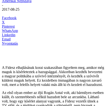
Amerikai Népszava
-
2017-08-25
Facebook
X
Pinterest
WhatsApp
Linkedin
Email
Nyomtatás
A Fidesz elhajlásának korai szakaszában figyeltem meg, amikor még
maguk is kísérleteztek a hazugsággal. Akkoriban kezdték bevezetni
a magyar politikába a szóvivő intézményét, és kezdték a szóvivőt
küldeni maguk helyett. Ez kezdetben önmagában is nagyon zavaró
volt, mert a felelős helyett valaki más állt ki és kezdett el hazudozni.
Az első olyan ember az ifjú Rogán Antal volt, aki bármilyen esetben
kiállt, és szemrebbenés nélkül hazudott bele az arcunkba. Látható
volt, hogy egy kísérlet alanyai vagyunk, a Fidesz vezetői ülnek a
TV előtt, és a térdüket csapkodják a röhögéstől, nem hisznek a