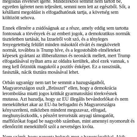
megoldás elvetését ígérte. Mindezekből semmit nem tartott be,
egyetlen ígéretet nem teljesített, semmi nem lett az egészből. Sőt, a
kétállami megoldást is elfogadhatónak tartja, a követség sem
költözött sehova.
Ennek ellenére a zsidóságnak az a része, amely eddig sem tartotta
fontosnak a törvények és az emberi jogok, a demokratikus normák
tiszteletben tartását, ha Izraelről volt szó, és a tényleges
fenyegetettség felülírt minden másoktól elvárt és megkövetelt
normát, továbbra is Trump híve, és a legostobább elméleteket
képesek gyártani az illiberalizmus és neonácik mellett, mert Trump
elfogadásával nyíltan arra az oldalra kerültek, ahol ezek vannak, s
meg kell őrizniük magukról a pozitív énképet. Ez a rasszisták,
fasiszták, nácik tisztára mosásával lehet.
Orbán ugyanígy nem tart be semmit a hazugságaiból,
Magyarországon uszít „Brüsszel” ellen, hogy a demokrácia
lerombolása miatti jogos kritikát gyarmatosítási törekvésnek
mutassa. Azt hazudja, hogy az EU illegális bevándorlókat és nem
menekülteket akar az EU-ba befogadni és Magyarországra
kényszeríteni, miközben mindent megszavaz, elfogad,
meghunyászkodik, s pénzért terroristák anyagi támogatóit,
maffiózókat fogad be nagyobb számban, mint amennyi nyomorult és
ellenőrzött menekültről szól a nevetséges kvóta.
Nem számít, hogy naponta buknak meg a hazugságaikkal. Akik