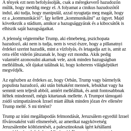
A tények ezt nem befolyásolják, csak a méregkeverő hazudozón
múlik, hogy meddig megy el. A folyamat a cinikus hazudozótól
indul, aki tudja, hogy manipulál, azzal nyugtatja meg magát, hogy
ez a „kommunikáció”. Így kellett „kommunikálni” az ügyet. Majd
következik a stádium, amikor a hazugsággyárak és a kibocsátók is
elhiszik saját hazugságaikat.
A jelenség végterméke Trump, aki elmebeteg, pszichopata
hazudozó, aki nem is tudja, nem is veszi észre, hogy a pillanatnyi
érdekei szerint hazudik, mint a vízfolyás, és letagadja azt is, amit az
orra előtt videón játszanak le, hogy ezt mondta. Akik pedig
valamiért azonosulni akarnak vele, azok minden hazugságban
melléállnak, sőt újakat találnak ki, hogy koherens világképüket
megvédjék.
Az egészben az érdekes az, hogy Orbán, Trump vagy bármelyik
populista hazudozó, aki után birkaként mennek, lebukhat vagy ha
semmit sem teljesít abból, amiért melléálltak, és amit fontosabbnak
ítéltek mindennél, mégis kitartanak mellette. A Trumpot támogató
zsidó szimpatizánsok Izrael miatt álltak minden józan érv ellenére
Trump mellé. S mi történt?
Trump az iráni megállapodás felmondását, Jeruzsálem egyedül Izrael
fővárosaként való elismerését, az amerikai nagykövetség
Jeruzsálembe költöztetését, a palesztinoknak ígért kétállami