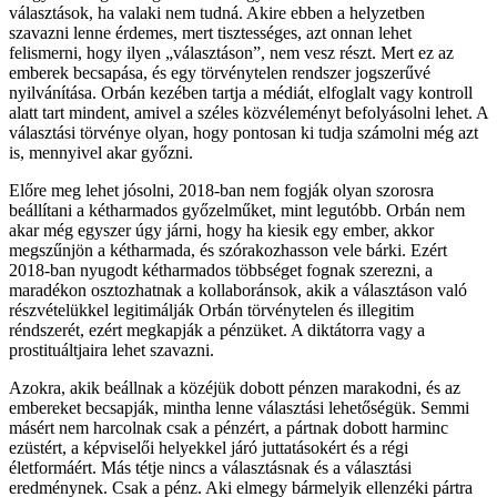
választások, ha valaki nem tudná. Akire ebben a helyzetben
szavazni lenne érdemes, mert tisztességes, azt onnan lehet
felismerni, hogy ilyen „választáson”, nem vesz részt. Mert ez az
emberek becsapása, és egy törvénytelen rendszer jogszerűvé
nyilvánítása. Orbán kezében tartja a médiát, elfoglalt vagy kontroll
alatt tart mindent, amivel a széles közvéleményt befolyásolni lehet. A
választási törvénye olyan, hogy pontosan ki tudja számolni még azt
is, mennyivel akar győzni.
Előre meg lehet jósolni, 2018-ban nem fogják olyan szorosra
beállítani a kétharmados győzelműket, mint legutóbb. Orbán nem
akar még egyszer úgy járni, hogy ha kiesik egy ember, akkor
megszűnjön a kétharmada, és szórakozhasson vele bárki. Ezért
2018-ban nyugodt kétharmados többséget fognak szerezni, a
maradékon osztozhatnak a kollaboránsok, akik a választáson való
részvételükkel legitimálják Orbán törvénytelen és illegitim
réndszerét, ezért megkapják a pénzüket. A diktátorra vagy a
prostituáltjaira lehet szavazni.
Azokra, akik beállnak a közéjük dobott pénzen marakodni, és az
embereket becsapják, mintha lenne választási lehetőségük. Semmi
másért nem harcolnak csak a pénzért, a pártnak dobott harminc
ezüstért, a képviselői helyekkel járó juttatásokért és a régi
életformáért. Más tétje nincs a választásnak és a választási
eredménynek. Csak a pénz. Aki elmegy bármelyik ellenzéki pártra