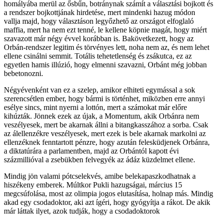
homályába merül az ősbűn, botránynak számít a választási bojkott és
a rendszer bojkottjának hirdetése, mert mindenki hazug módon
vallja majd, hogy választáson legyőzhető az országot elfoglaló
maffia, mert ha nem ezt tenné, le kellene köpnie magát, hogy miért
szavazott már négy évvel korábban is. Bakövetkezett, hogy az
Orbán-rendszer legitim és törvényes lett, noha nem az, és nem lehet
ellene csinálni semmit. Totális tehetetlenség és zsákutca, ez az
egyetlen hamis illúzió, hogy elmenni szavazni, Orbánt még jobban
bebetonozni.
Négyévenként van ez a szelep, amikor elhiteti egymással a sok
szerencsétlen ember, hogy bármi is történhet, miközben erre annyi
esélye sincs, mint nyerni a lottón, mert a számokat már előre
kihúzták. Jönnek ezek az újak, a Momentum, akik Orbánra nem
veszélyesek, mert be akarnak állni a bitangkasszához a sorba. Csak
az álellenzékre veszélyesek, mert ezek is bele akarnak markolni az
ellenzéknek fenntartott pénzre, hogy azután felesküdjenek Orbánra,
a diktatúrára a parlamentben, majd az Orbántól kapott évi
százmillióval a zsebükben felvegyék az ádáz küzdelmet ellene.
Mindig jön valami pótcselekvés, amibe belekapaszkodhatnak a
hiszékeny emberek. Múltkor Pukli hazugságai, március 15
megcsúfolása, most az olimpia jogos elutasítása, holnap más. Mindig
akad egy csodadoktor, aki azt ígéri, hogy gyógyítja a rákot. De akik
már láttak ilyet, azok tudják, hogy a csodadoktorok