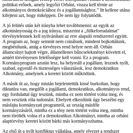
politikai erőnek, amely legyőzi Orbánt, vissza kell térnie az
alkotmányos demokráciához és a jogállamisághoz.” Itt kellene utána
kifejteni azt, hogy miképpen. De nem így folytatódik.
A jó felütés után két irányba lehet továbbmenni: az egyik az
alkotmányosság és a jog iránya, miszerint a „fülkeforradalmat”
törvénytelennek kell nyilvánítani az erre alapuló rendszerrel együtt.
A program az, hogy semmit nem csinálunk, mindent bojkottálunk,
megbénítunk, amíg a törvényes rend helyre nem áll. Orbán
államcsínyt hajtott végre, államellenes bűncselekményt követett el,
amiért törvényesen felelősségre kell vonni. Ez a program.
Kormányprogram azután lesz, ha helyreáll a jogállam, lesznek nyílt,
szabad, egyenlő és tisztességes választások, lesz demokratikus
Alkotmány, amelynek a keretei között működünk.
A másik út az, hogy miután bejelentettük kissé burkoltan, hogy
diktatúra van, megdőlt a jogállami, demokratikus, alkotmányos rend,
egy fordulattal úgy teszünk, mintha ez nem történt volna meg, és
nem veszünk róla tudomást. Ehelyett elkezdünk úgy beszélni egy
másfajta kormányzati programról, az ország másféle
kormányzásáról, mintha ez a tény nem történt volna meg, mintha
nem törölték volna el a demokratikus Alkotmányt, mintha az orbáni
alaptörvény keretei között bárki más kormányozhatna.
Az első út a nyílt konfliktus vállalása, amely elvezet a rendszer