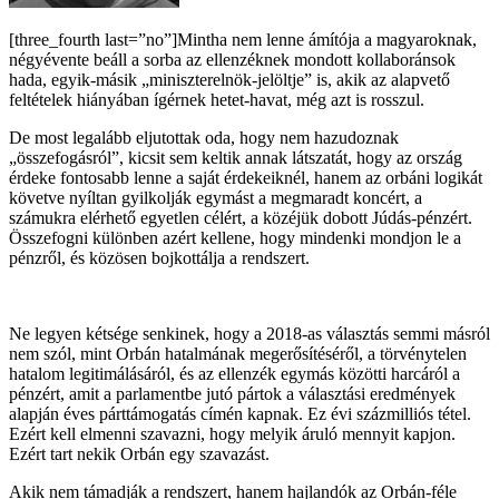
[three_fourth last=”no”]Mintha nem lenne ámítója a magyaroknak,
négyévente beáll a sorba az ellenzéknek mondott kollaboránsok
hada, egyik-másik „miniszterelnök-jelöltje” is, akik az alapvető
feltételek hiányában ígérnek hetet-havat, még azt is rosszul.
De most legalább eljutottak oda, hogy nem hazudoznak
„összefogásról”, kicsit sem keltik annak látszatát, hogy az ország
érdeke fontosabb lenne a saját érdekeiknél, hanem az orbáni logikát
követve nyíltan gyilkolják egymást a megmaradt koncért, a
számukra elérhető egyetlen célért, a közéjük dobott Júdás-pénzért.
Összefogni különben azért kellene, hogy mindenki mondjon le a
pénzről, és közösen bojkottálja a rendszert.
Ne legyen kétsége senkinek, hogy a 2018-as választás semmi másról
nem szól, mint Orbán hatalmának megerősítéséről, a törvénytelen
hatalom legitimálásáról, és az ellenzék egymás közötti harcáról a
pénzért, amit a parlamentbe jutó pártok a választási eredmények
alapján éves párttámogatás címén kapnak. Ez évi százmilliós tétel.
Ezért kell elmenni szavazni, hogy melyik áruló mennyit kapjon.
Ezért tart nekik Orbán egy szavazást.
Akik nem támadják a rendszert, hanem hajlandók az Orbán-féle