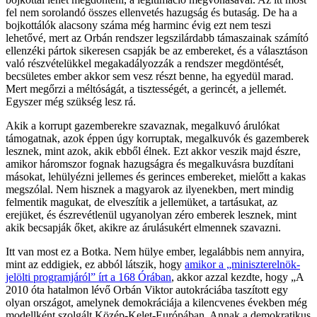
fel nem sorolandó összes ellenvetés hazugság és butaság. De ha a
bojkottálók alacsony száma még harminc évig ezt nem teszi
lehetővé, mert az Orbán rendszer legszilárdabb támaszainak számító
ellenzéki pártok sikeresen csapják be az embereket, és a választáson
való részvételükkel megakadályozzák a rendszer megdöntését,
becsületes ember akkor sem vesz részt benne, ha egyedül marad.
Mert megőrzi a méltóságát, a tisztességét, a gerincét, a jellemét.
Egyszer még szükség lesz rá.
Akik a korrupt gazemberekre szavaznak, megalkuvó árulókat
támogatnak, azok éppen úgy korruptak, megalkuvók és gazemberek
lesznek, mint azok, akik ebből élnek. Ezt akkor veszik majd észre,
amikor háromszor fognak hazugságra és megalkuvásra buzdítani
másokat, lehülyézni jellemes és gerinces embereket, mielőtt a kakas
megszólal. Nem hisznek a magyarok az ilyenekben, mert mindig
felmentik magukat, de elveszítik a jellemüket, a tartásukat, az
erejüket, és észrevétlenül ugyanolyan zéro emberek lesznek, mint
akik becsapják őket, akikre az árulásukért elmennek szavazni.
Itt van most ez a Botka. Nem hülye ember, legalábbis nem annyira,
mint az eddigiek, ez abból látszik, hogy
amikor a „miniszterelnök-
jelölti programjáról” írt a 168 Órában
, akkor azzal kezdte, hogy „A
2010 óta hatalmon lévő Orbán Viktor autokráciába taszított egy
olyan országot, amelynek demokráciája a kilencvenes években még
modellként szolgált Közép-Kelet-Európában. Annak a demokratikus