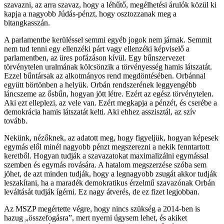
szavazni, az arra szavaz, hogy a léhűtő, megélhetési árulók közül ki
kapja a nagyobb Júdás-pénzt, hogy osztozzanak meg a
bitangkasszán.
A parlamentbe kerüléssel semmi egyéb jogok nem járnak. Semmit
nem tud tenni egy ellenzéki párt vagy ellenzéki képviselő a
parlamentben, az üres pofázáson kívül. Egy bűnszervezet
törvénytelen uralmának kölcsönzik a törvényesség hamis látszatát.
Ezzel bűntársak az alkotmányos rend megdöntésében. Orbánnal
együtt börtönben a helyük. Orbán rendszerének leggyengébb
láncszeme az ősbűn, hogyan jött létre. Ezért az egész törvénytelen.
Aki ezt elleplezi, az vele van. Ezért megkapja a pénzét, és cserébe a
demokrácia hamis látszatát kelti. Aki ehhez asszisztál, az szív
tovább.
Nekünk, nézőknek, az adatott meg, hogy figyeljük, hogyan képesek
egymás elől minél nagyobb pénzt megszerezni a nekik fenntartott
keretből. Hogyan tudják a szavazatokat maximalizálni egymással
szemben és egymás rovására. A hatalom megszerzése szóba sem
jöhet, de azt minden tudják, hogy a legnagyobb zsugát akkor tudják
leszakítani, ha a maradék demokratikus érzelmű szavazónak Orbán
leváltását tudják ígérni. Ez nagy átverés, de ez fizet legjobban.
Az MSZP megértette végre, hogy nincs szükség a 2014-ben is
hazug „összefogásra”, mert nyerni úgysem lehet, és akiket