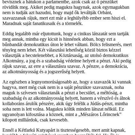
bevisznek a hátukon a parlamentbe, azok csak az ő pénzüket
rövidítik meg. Akiket pedig magukra hagynak, azok egymagukban
nem is tudják azt hazudni, hogy majd ők leváltják Orbánt,
szavazzanak rájuk, mert ezt már a leghülyébb ember sem hiszi el.
Maradnak saját fanatikusaik és a törmelék.
Eddig legalább már eljutottunk, hogy a cinikus látszatát sem tartják
meg annak, mintha egy kicsit is hinnének abban, hogy ezt a
bűnbandát demokratikus úton le lehet váltani. Bölcs felismerés, mert
tényleg nem lehet. Két választási lehetőség közül biztos kézzel
választják a becstelenebbet, a Köztársaság, az utolsó demokratikus
Alkotmány, a jog és a szabadság védelme helyett a pénzt. Aki pedig
rájuk szavaz, az erre a választásra szavaz. A pénzre, a demokrácia,
az alkotmányosság és a jogszerűség helyett.
Az egészben a legnyomorúságosabb az, hogy a szavazók ki vannak
hagyva, mert még csak nem is a saját pénzükre szavaznak, noha
maguk is szívesen választanák a pénzt a becsület, a méltóság, a
szabadság és az alkotmányosság helyett, hanem a vérszívó és álnok
kollaboráns árulók pénzére, akik úgy felélik a Júdás-pénzt, mintha
soha nem is lett volna. Magukra költik minden látszat nélkül. Ez
ugyanolyan kifosztása a köznek, mint a „Mészáros Lőrincnek”
kilopott milliárdok, csak kevesebb.
Ennél a Kétfarkú Kutyapárt is tisztességesebb, mert amit kapnak,