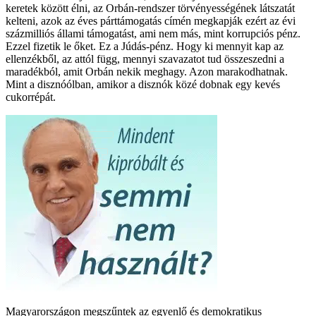
keretek között élni, az Orbán-rendszer törvényességének látszatát
kelteni, azok az éves párttámogatás címén megkapják ezért az évi
százmilliós állami támogatást, ami nem más, mint korrupciós pénz.
Ezzel fizetik le őket. Ez a Júdás-pénz. Hogy ki mennyit kap az
ellenzékből, az attól függ, mennyi szavazatot tud összeszedni a
maradékból, amit Orbán nekik meghagy. Azon marakodhatnak.
Mint a disznóólban, amikor a disznók közé dobnak egy kevés
cukorrépát.
Magyarországon megszűntek az egyenlő és demokratikus