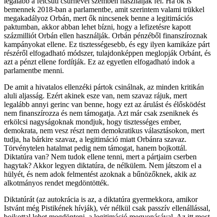
legalább a felcsúti csürhével szemben használják fel. Ha ők is
bemennek 2018-ban a parlamentbe, amit szerintem valami trükkel
megakadályoz Orbán, mert ők nincsenek benne a legitimációs
paktumban, akkor abban lehet bízni, hogy a lefizetésre kapott
százmilliót Orbán ellen használják. Orbán pénzéből finanszíroznak
kampányokat ellene. Ez tisztességesebb, és egy ilyen kamikáze párt
részéről elfogadható módszer, tulajdonképpen meglopják Orbánt, és
azt a pénzt ellene fordítják. Ez az egyetlen elfogadható indok a
parlamentbe menni.
De amit a hivatalos ellenzéki pártok csinálnak, az minden kritikán
aluli aljasság. Ezért akinek esze van, nem szavaz rájuk, mert
legalább annyi gerinc van benne, hogy ezt az árulást és élősködést
nem finanszírozza és nem támogatja. Azt már csak zseniknek és
erkölcsi nagyságoknak mondjuk, hogy tisztességes ember,
demokrata, nem vesz részt nem demokratikus választásokon, mert
tudja, ha bárkire szavaz, a legitimáció miatt Orbánra szavaz.
Törvénytelen hatalmat pedig nem támogat, hanem bojkottál.
Diktatúra van? Nem tudok ellene tenni, mert a pártjaim cserben
hagytak? Akkor legyen diktatúra, de nélkülem. Nem játszom el a
hülyét, és nem adok felmentést azoknak a bűnözőknek, akik az
alkotmányos rendet megdöntötték.
Diktatúrát (az autokrácia is az, a diktatúra gyermekkora, amikor
Istvánt még Pistikének hívják), vér nélkül csak passzív ellenállással,
bojkottal lehet megdönteni, a legitimáció megvonásával. Az itt most