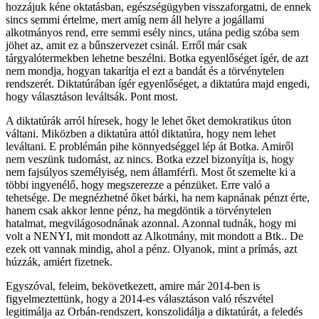
hozzájuk kéne oktatásban, egészségügyben visszaforgatni, de ennek
sincs semmi értelme, mert amíg nem áll helyre a jogállami
alkotmányos rend, erre semmi esély nincs, utána pedig szóba sem
jöhet az, amit ez a bűnszervezet csinál. Erről már csak
tárgyalótermekben lehetne beszélni. Botka egyenlőséget ígér, de azt
nem mondja, hogyan takarítja el ezt a bandát és a törvénytelen
rendszerét. Diktatúrában ígér egyenlőséget, a diktatúra majd engedi,
hogy választáson leváltsák. Pont most.
A diktatúrák arról híresek, hogy le lehet őket demokratikus úton
váltani. Miközben a diktatúra attól diktatúra, hogy nem lehet
leváltani. E problémán pihe könnyedséggel lép át Botka. Amiről
nem veszünk tudomást, az nincs. Botka ezzel bizonyítja is, hogy
nem fajsúlyos személyiség, nem államférfi. Most őt szemelte ki a
többi ingyenélő, hogy megszerezze a pénzüket. Erre való a
tehetsége. De megnézhetné őket bárki, ha nem kapnának pénzt érte,
hanem csak akkor lenne pénz, ha megdöntik a törvénytelen
hatalmat, megvilágosodnának azonnal. Azonnal tudnák, hogy mi
volt a NENYI, mit mondott az Alkotmány, mit mondott a Btk.. De
ezek ott vannak mindig, ahol a pénz. Olyanok, mint a prímás, azt
húzzák, amiért fizetnek.
Egyszóval, feleim, bekövetkezett, amire már 2014-ben is
figyelmeztettünk, hogy a 2014-es választáson való részvétel
legitimálja az Orbán-rendszert, konszolidálja a diktatúrát, a feledés