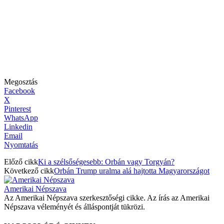
Megosztás
Facebook
X
Pinterest
WhatsApp
Linkedin
Email
Nyomtatás
Előző cikk
Ki a szélsőségesebb: Orbán vagy Torgyán?
Következő cikk
Orbán Trump uralma alá hajtotta Magyarországot
Amerikai Népszava
Az Amerikai Népszava szerkesztőségi cikke. Az írás az Amerikai
Népszava véleményét és álláspontját tükrözi.