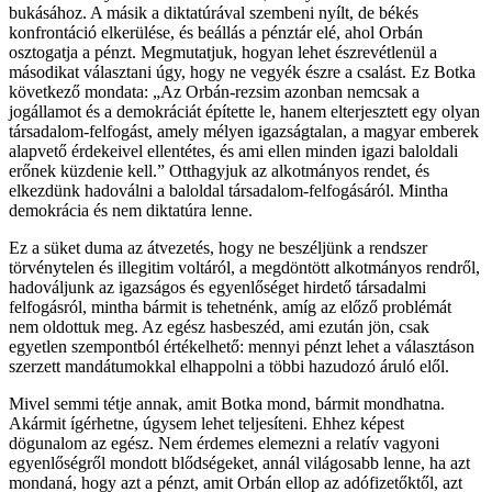
bukásához. A másik a diktatúrával szembeni nyílt, de békés
konfrontáció elkerülése, és beállás a pénztár elé, ahol Orbán
osztogatja a pénzt. Megmutatjuk, hogyan lehet észrevétlenül a
másodikat választani úgy, hogy ne vegyék észre a csalást. Ez Botka
következő mondata: „Az Orbán-rezsim azonban nemcsak a
jogállamot és a demokráciát építette le, hanem elterjesztett egy olyan
társadalom-felfogást, amely mélyen igazságtalan, a magyar emberek
alapvető érdekeivel ellentétes, és ami ellen minden igazi baloldali
erőnek küzdenie kell.” Otthagyjuk az alkotmányos rendet, és
elkezdünk hadoválni a baloldal társadalom-felfogásáról. Mintha
demokrácia és nem diktatúra lenne.
Ez a süket duma az átvezetés, hogy ne beszéljünk a rendszer
törvénytelen és illegitim voltáról, a megdöntött alkotmányos rendről,
hadováljunk az igazságos és egyenlőséget hirdető társadalmi
felfogásról, mintha bármit is tehetnénk, amíg az előző problémát
nem oldottuk meg. Az egész hasbeszéd, ami ezután jön, csak
egyetlen szempontból értékelhető: mennyi pénzt lehet a választáson
szerzett mandátumokkal elhappolni a többi hazudozó áruló elől.
Mivel semmi tétje annak, amit Botka mond, bármit mondhatna.
Akármit ígérhetne, úgysem lehet teljesíteni. Ehhez képest
dögunalom az egész. Nem érdemes elemezni a relatív vagyoni
egyenlőségről mondott blődségeket, annál világosabb lenne, ha azt
mondaná, hogy azt a pénzt, amit Orbán ellop az adófizetőktől, azt