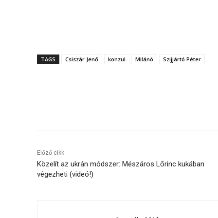
TAGS
Csiszár Jenő
konzul
Milánó
Szijjártó Péter
Megosztás
Előző cikk
Közelít az ukrán módszer: Mészáros Lőrinc kukában
végezheti (videó!)