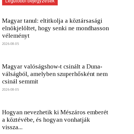
Legutóbbi bejegyzések
Magyar tanul: eltitkolja a köztársasági
elnökjelöltet, hogy senki ne mondhasson
véleményt
2026-08-05
Magyar valóságshow-t csinált a Duna-
válságból, amelyben szuperhősként nem
csinál semmit
2026-08-05
Hogyan nevezhetik ki Mészáros emberét
a köztévébe, és hogyan vonhatják
vissza...