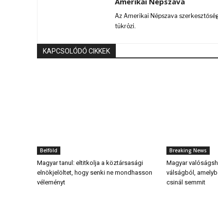
Amerikai Népszava
Az Amerikai Népszava szerkesztőségi
tükrözi.
KAPCSOLÓDÓ CIKKEK
Belföld
Breaking News
Magyar tanul: eltitkolja a köztársasági
Magyar valóságsho
elnökjelöltet, hogy senki ne mondhasson
válságból, amely
véleményt
csinál semmit