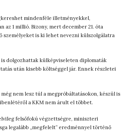
megkereshet mindenféle illetményekkel,
n az 1 millió. Bizony, mert december 21. óta
ő személyeket is ki lehet nevezni külszolgálatra
 is dolgozhattak külképviseleten diplomaták
tatás után kisebb költséggel jár. Ennek részletei
 még nem lesz túl a megpróbáltatásokon, készül is
mibenlétéről a KKM nem árult el többet.
lvileg felsőfokú végzettségre, miniszteri
zsga legalább „megfelelt” eredménnyel történő