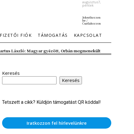
augusztus7,
péntek
Jelentkezzen
be /
Csatlakozzon
FIZETŐI FIÓK
TÁMOGATÁS
KAPCSOLAT
artus László: Magyar győzött, Orbán megmenekült
Keresés
Keresés
Tetszett a cikk? Küldjön támogatást QR kóddal!
Iratkozzon fel hírlevelünkre