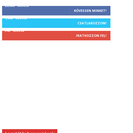
25,000
Követő
KÖVESSEN MINKET!
1,000
Követő
CSATLAKOZZON!
340
Követő
IRATKOZZON FEL!