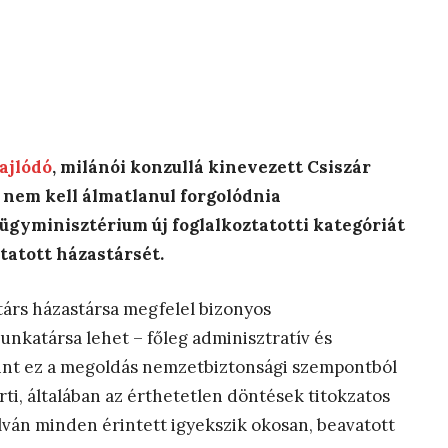
ajlódó
, milánói konzullá kinevezett Csiszár
 nem kell álmatlanul forgolódnia
lügyminisztérium új foglalkoztatotti kategóriát
ztatott házastársét.
társ házastársa megfelel bizonyos
nkatársa lehet – főleg adminisztratív és
rint ez a megoldás nemzetbiztonsági szempontból
érti, általában az érthetetlen döntések titokzatos
lván minden érintett igyekszik okosan, beavatott