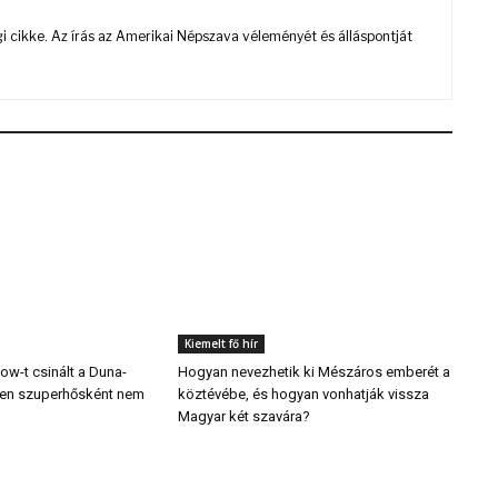
 cikke. Az írás az Amerikai Népszava véleményét és álláspontját
Kiemelt fő hír
w-t csinált a Duna-
Hogyan nevezhetik ki Mészáros emberét a
ben szuperhősként nem
köztévébe, és hogyan vonhatják vissza
Magyar két szavára?