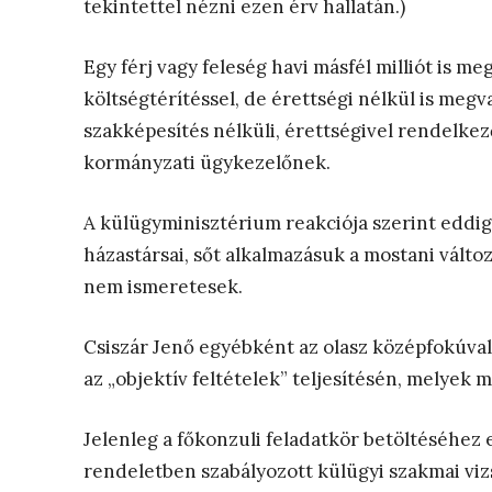
tekintettel nézni ezen érv hallatán.)
Egy férj vagy feleség havi másfél milliót is 
költségtérítéssel, de érettségi nélkül is megva
szakképesítés nélküli, érettségivel rendelkez
kormányzati ügykezelőnek.
A külügyminisztérium reakciója szerint eddig
házastársai, sőt alkalmazásuk a mostani változ
nem ismeretesek.
Csiszár Jenő egyébként az olasz középfokúval
az „objektív feltételek” teljesítésén, melyek 
Jelenleg a főkonzuli feladatkör betöltéséhez e
rendeletben szabályozott külügyi szakmai vi