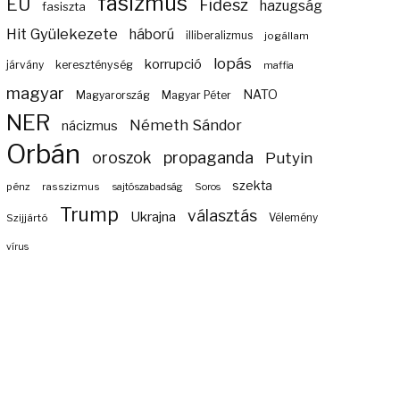
fasizmus
EU
Fidesz
hazugság
fasiszta
Hit Gyülekezete
háború
illiberalizmus
jogállam
lopás
korrupció
járvány
kereszténység
maffia
magyar
NATO
Magyarország
Magyar Péter
NER
Németh Sándor
nácizmus
Orbán
propaganda
oroszok
Putyin
szekta
pénz
rasszizmus
sajtószabadság
Soros
Trump
választás
Ukrajna
Szijjártó
Vélemény
vírus