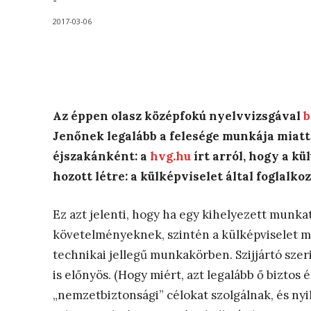
-
2017-03-06
Az éppen olasz középfokú nyelvvizsgával
b
Jenőnek legalább a felesége munkája miatt
éjszakánként: a
hvg.hu
írt arról, hogy a kü
hozott létre: a külképviselet által foglalko
Ez azt jelenti, hogy ha egy kihelyezett munka
követelményeknek, szintén a külképviselet mu
technikai jellegű munkakörben. Szijjártó sze
is előnyös. (Hogy miért, azt legalább ő biztos 
„nemzetbiztonsági” célokat szolgálnak, és nyi