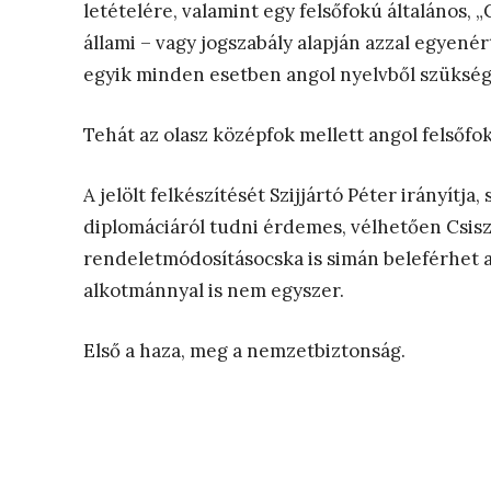
letételére, valamint egy felsőfokú általános, 
állami – vagy jogszabály alapján azzal egyené
egyik minden esetben angol nyelvből szükség
Tehát az olasz középfok mellett angol felsőfokú
A jelölt felkészítését Szijjártó Péter irányítja
diplomáciáról tudni érdemes, vélhetően Csiszá
rendeletmódosításocska is simán beleférhet 
alkotmánnyal is nem egyszer.
Első a haza, meg a nemzetbiztonság.