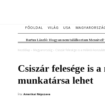
FŐOLDAL
VILÁG
USA
MAGYARORSZÁ
Bartus László: Hogyan nem találkoztam Messivel?
Kezdőlap
Magyarország
Csiszár felesége is a milánói konzulá
Magyarország
Csiszár felesége is 
munkatársa lehet
Írta:
Amerikai Népszava