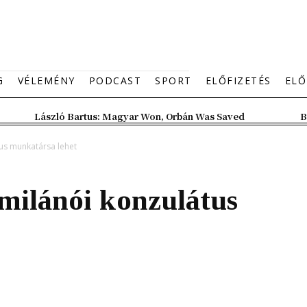
G
VÉLEMÉNY
PODCAST
SPORT
ELŐFIZETÉS
ELŐ
László Bartus: Magyar Won, Orbán Was Saved
B
tus munkatársa lehet
a milánói konzulátus