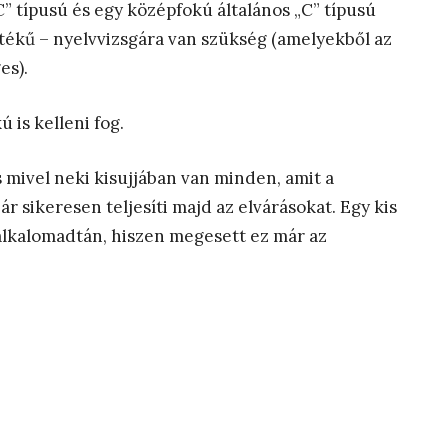
„C” típusú és egy középfokú általános „C” típusú
rtékű – nyelvvizsgára van szükség (amelyekből az
es).
 is kelleni fog.
, s mivel neki kisujjában van minden, amit a
r sikeresen teljesíti majd az elvárásokat. Egy kis
alkalomadtán, hiszen megesett ez már az