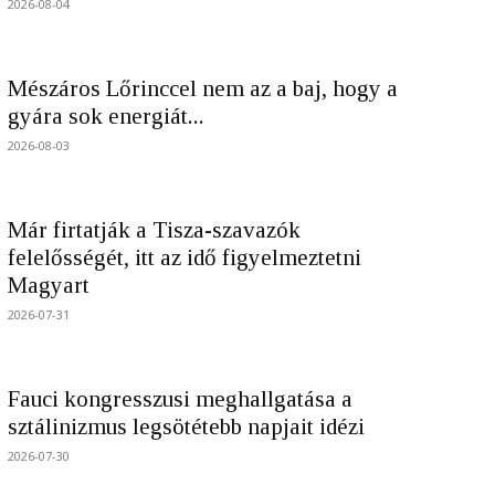
2026-08-04
Mészáros Lőrinccel nem az a baj, hogy a
gyára sok energiát...
2026-08-03
Már firtatják a Tisza-szavazók
felelősségét, itt az idő figyelmeztetni
Magyart
2026-07-31
Fauci kongresszusi meghallgatása a
sztálinizmus legsötétebb napjait idézi
2026-07-30