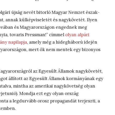
lgári újság nevét bitorló Magyar Nemzet észak-
at, annak külképviseletét és nagykövetét. Ilyen
Koreában és Magyarországon engednek meg
nyia, tovaris Pressman!” címmel
olyan alpári
ány napilapja
, amely még a hidegháború idején
gyarországon, mert ők nem mentek egy bizonyos
Magyarországról az Egyesült Államok nagykövetét,
ságot állított az Egyesült Államok kormányának egy
utalva, mintha az amerikai nagykövetség olyan
vjetunió). Mondja ezt egy olyan ország
nta a legdurvább orosz propagandát terjeszti, a
szemben.