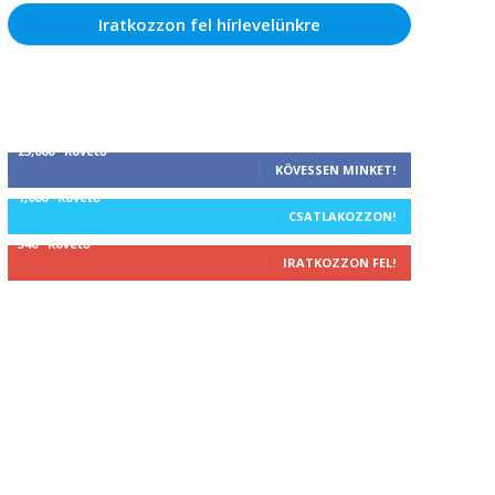
Iratkozzon fel hírlevelünkre
25,000
Követő
KÖVESSEN MINKET!
1,000
Követő
CSATLAKOZZON!
340
Követő
IRATKOZZON FEL!