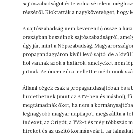
sajtószabadságot érte volna sérelem, méghozz
részéről. Kioktatták a nagykövetséget, hogy 
A sajtószabadság nem keverendő össze a hazug
országban beszélnek sajtószabadságról, amely
úgy jár, mint a Népszabadság. Magyarországon 
propagandagyáron kívül levő sajtó, de a kívü
hol vannak azok a határok, amelyeket nem lé
jutnak. Az öncenzúra mellett e médiumok szár
Állami cégek csak a propagandasajtóban és a bú
hirdethetnek (mint az ATV-ben és máshol), f
megtámadnák őket, ha nem a kormánysajtóban
legnagyobb magyar napilapot, megszállta a tel
Indexet, az Origót, a TV2-t és még többszáz 
híreket és az uszító kormánypárti tartalmaka