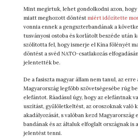
Mint megírtuk, lehet gondolkodni azon, hogy 
miatt meghozott döntést
miért időzítette mo
vonnia ennek a gengszterbandának a követke
tusványosi ostoba és korlátolt beszéde után 
szólította fel, hogy ismerje el Kína fölényét
döntést a svéd NATO-csatlakozás elfogadásán
jelentették be.
De a fasiszta magyar állam nem tanul, az erre
Magyarország legfőbb szövetségesébe rúg bele
elefántot. Ráadásul úgy, hogy az elefántnak v
uszítást, gyűlöletkeltést, az oroszoknak val
akadályozását, s valóban kezd Magyarország e
bandának és az általuk elfoglalt országnak i
jelentést tenni.