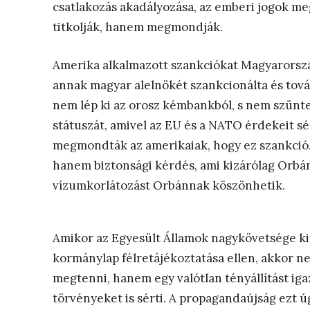
csatlakozás akadályozása, az emberi jogok me
titkolják, hanem megmondják.
Amerika alkalmazott szankciókat Magyarorsz
annak magyar alelnökét szankcionálta és tová
nem lép ki az orosz kémbankból, s nem szüntet
státuszát, amivel az EU és a NATO érdekeit sé
megmondták az amerikaiak, hogy ez szankció
hanem biztonsági kérdés, ami kizárólag Orbán
vízumkorlátozást Orbánnak köszönhetik.
Amikor az Egyesült Államok nagykövetsége ki
kormánylap félretájékoztatása ellen, akkor n
megtenni, hanem egy valótlan tényállítást ig
törvényeket is sérti. A propagandaújság ezt ú