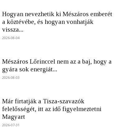
Hogyan nevezhetik ki Mészáros emberét
a köztévébe, és hogyan vonhatják
vissza...
2026-08-04
Mészáros Lőrinccel nem az a baj, hogy a
gyára sok energiát...
2026-08-03
Már firtatják a Tisza-szavazók
felelősségét, itt az idő figyelmeztetni
Magyart
2026-07-31