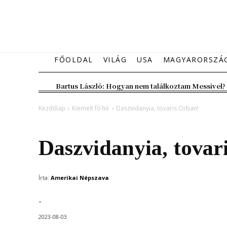
FŐOLDAL
VILÁG
USA
MAGYARORSZÁ
Bartus László: Hogyan nem találkoztam Messivel?
Kezdőlap
Kiemelt fő hír
Daszvidanyia, tovaris Orban!
Kiemelt fő hír
Magyarország
Daszvidanyia, tovar
Írta:
Amerikai Népszava
-
2023-08-03