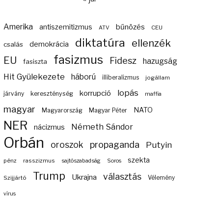
Amerika
bűnözés
antiszemitizmus
ATV
CEU
diktatúra
ellenzék
demokrácia
csalás
fasizmus
EU
Fidesz
hazugság
fasiszta
Hit Gyülekezete
háború
illiberalizmus
jogállam
lopás
korrupció
járvány
kereszténység
maffia
magyar
NATO
Magyarország
Magyar Péter
NER
Németh Sándor
nácizmus
Orbán
propaganda
oroszok
Putyin
szekta
pénz
rasszizmus
sajtószabadság
Soros
Trump
választás
Ukrajna
Szijjártó
Vélemény
vírus