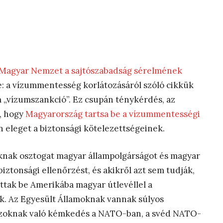
 Magyar Nemzet a sajtószabadság sérelmének
e: a vízummentesség korlátozásáról szóló cikkük
 „vízumszankció”. Ez csupán ténykérdés, az
, hogy
Magyarország tartsa be a vízummentességi
en eleget a biztonsági kötelezettségeinek.
oknak osztogat magyar állampolgárságot és magyar
iztonsági ellenőrzést, és akikről azt sem tudják,
ttak be Amerikába magyar útlevéllel a
. Az Egyesült Államoknak vannak súlyos
szoknak való kémkedés a NATO-ban, a svéd NATO-