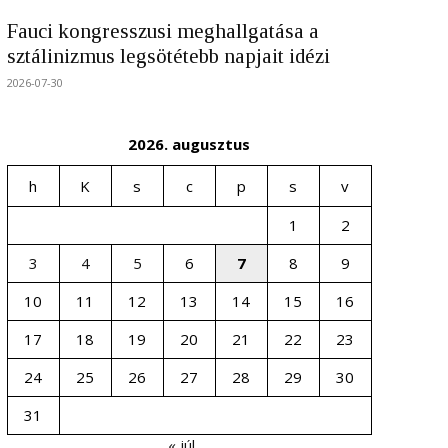
Fauci kongresszusi meghallgatása a
sztálinizmus legsötétebb napjait idézi
2026-07-30
2026. augusztus
h
K
s
c
p
s
v
1
2
3
4
5
6
7
8
9
10
11
12
13
14
15
16
17
18
19
20
21
22
23
24
25
26
27
28
29
30
31
« júl