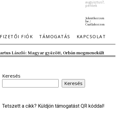
augusztus7,
péntek
Jelentkezzen
be /
Csatlakozzon
FIZETŐI FIÓK
TÁMOGATÁS
KAPCSOLAT
artus László: Magyar győzött, Orbán megmenekült
Keresés
Keresés
Tetszett a cikk? Küldjön támogatást QR kóddal!