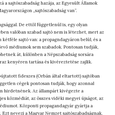
á a sajtószabadság hazája, az Egyesült Államok
Magyarországon „sajtószabadság van”.
sággal. De ettől függetlenül is, egy olyan
ben valóban szabad sajtó nem is létezhet, mert az
kétféle sajtó van: a propagndagyáron belül, és a
l levő médiumok sem szabadok. Pontosan tudják,
phetnek át, különben a Népszabadság sorsára
az kenyéren tartása és kivéreztetése zajlik.
jtatott fideszes (Orbán által eltartott) sajtóban
üggetlen cégek pontosan tudják, hogy azonnal
 hirdetnének. Az állampárt kivégezte a
jes közmédiát, az összes vidéki megyei újságot, az
médiumot. Központi propagandagyár gyártja a
t. Ezt nevezi a Magyar Nemzet sajtószabadságnak.