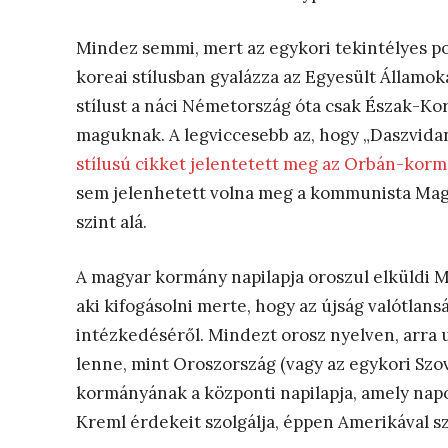
Mindez semmi, mert az egykori tekintélyes po
koreai stílusban gyalázza az Egyesült Államok
stílust a náci Németország óta csak Észak-
maguknak. A legviccesebb az, hogy „Daszvida
stílusú cikket jelentetett meg az Orbán-korm
sem jelenhetett volna meg a kommunista Ma
szint alá.
A magyar kormány napilapja oroszul elküldi 
aki kifogásolni merte, hogy az újság valótlan
intézkedéséről. Mindezt orosz nyelven, arra 
lenne, mint Oroszország (vagy az egykori Szo
kormányának a központi napilapja, amely napo
Kreml érdekeit szolgálja, éppen Amerikával 