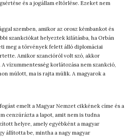
gsértése és a jogállam eltörlése. Ezeket nem
ággal szemben, amikor az orosz kémbankot és
bbi szankciókat helyeztek kilátásba, ha Orbán
i meg a törvények felett álló diplomáciai
rtette. Amikor szancióról volt szó, akkor
. A vízummentesség korlátozása nem szankció,
on múlott, ma is rajta múlik. A magyarok a
fogást emelt a Magyar Nemzet cikkének címe és a
em cenzúrázta a lapot, amit nem is tudna
azított helyre, amely egyébként a magyar
gy állította be, mintha a nagy magyar