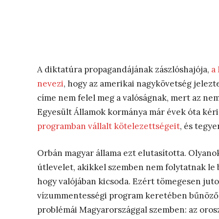
A diktatúra propagandájának zászlóshajója,
a
nevezi
, hogy az amerikai nagykövetség jelezt
címe nem felel meg a valóságnak, mert az nem
Egyesült Államok kormánya már évek óta kéri
programban vállalt kötelezettségeit
, és tegy
Orbán magyar állama ezt elutasította. Olyan
útlevelet, akikkel szemben nem folytatnak le b
hogy valójában kicsoda. Ezért tömegesen juto
vízummentességi program keretében bűnözők
problémái Magyarországgal szemben: az oro