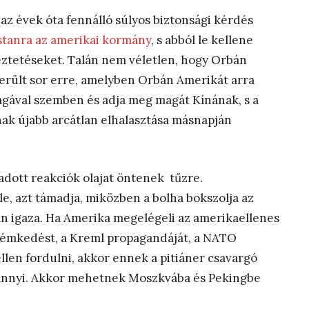
az évek óta fennálló súlyos biztonsági kérdés
stanra az amerikai kormány
, s abból le kellene
ztetéseket. Talán nem véletlen, hogy Orbán
került sor erre, amelyben Orbán Amerikát arra
 magával szemben és adja meg magát Kínának, s a
ak újabb arcátlan elhalasztása másnapján
 adott reakciók olajat öntenek tűzre.
, azt támadja, miközben a bolha bokszolja az
an igaza. Ha Amerika megelégeli az amerikaellenes
ó kémkedést, a Kreml propagandáját, a NATO
llen fordulni, akkor ennek a pitiáner csavargó
s annyi. Akkor mehetnek Moszkvába és Pekingbe