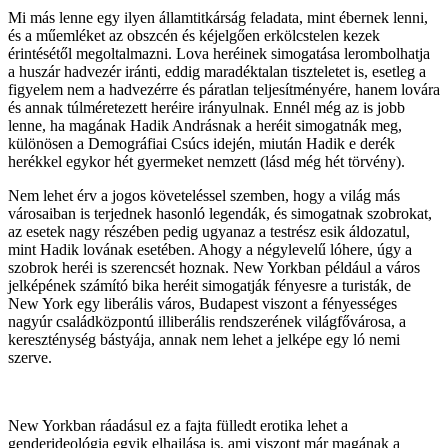
Mi más lenne egy ilyen államtitkárság feladata, mint ébernek lenni,
és a műemléket az obszcén és kéjelgően erkölcstelen kezek
érintésétől megoltalmazni. Lova heréinek simogatása lerombolhatja
a huszár hadvezér iránti, eddig maradéktalan tiszteletet is, esetleg a
figyelem nem a hadvezérre és páratlan teljesítményére, hanem lovára
és annak túlméretezett heréire irányulnak. Ennél még az is jobb
lenne, ha magának Hadik Andrásnak a heréit simogatnák meg,
különösen a Demográfiai Csúcs idején, miután Hadik e derék
herékkel egykor hét gyermeket nemzett (lásd még hét törvény).
Nem lehet érv a jogos követeléssel szemben, hogy a világ más
városaiban is terjednek hasonló legendák, és simogatnak szobrokat,
az esetek nagy részében pedig ugyanaz a testrész esik áldozatul,
mint Hadik lovának esetében. Ahogy a négylevelű lóhere, úgy a
szobrok heréi is szerencsét hoznak. New Yorkban például a város
jelképének számító bika heréit simogatják fényesre a turisták, de
New York egy liberális város, Budapest viszont a fényességes
nagyúr családközpontú illiberális rendszerének világfővárosa, a
kereszténység bástyája, annak nem lehet a jelképe egy ló nemi
szerve.
New Yorkban ráadásul ez a fajta fülledt erotika lehet a
genderideológia egyik elhajlása is, ami viszont már magának a