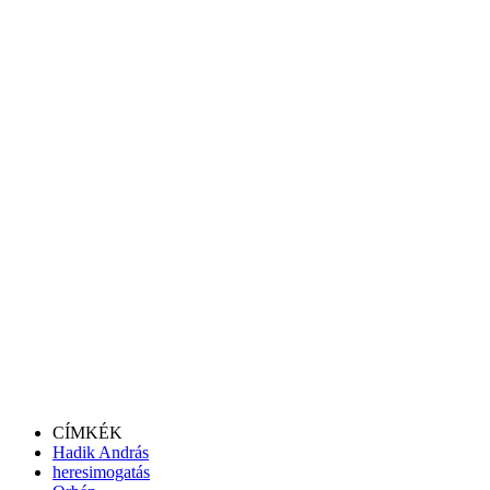
CÍMKÉK
Hadik András
heresimogatás