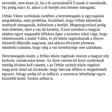
nevezték, nem lenne jó, ha a ló szerszámáról F.sznak is mondanák.
Ha pedig nincs ló, akkor a ló heréjét sem lehetne simogatni.
Orbán Viktor szobrának esetében a heresimogatás is egycsapásra
megoldódna, mint probléma. Kizárható, hogy Orbán bármelyik
testrészét simogassák, különösen a heréjét. Megmogyorózni pedig
nem érdemes, mert a vas túl kemény. Ezzel szemben a magyar
népben egyre magasabb hőfokon égne a turizmus iránti vágy, hogy
elmehessenek a budai Várba, és jól tökön rugdoshassák a fényes
tekintetű illiberális nagyurat, ami akkora élvezetet jelentene
mindenki számára, hogy még a vas keménysége sem számítana.
Heresimogatás kizárt, a férfias tökön rugdosás viszont a magyar nép
kedvenc szórakozása lenne. Az ilyen szerencsét hozó szobroknál
mindig kívánni kell valamit, s az Orbán szobrát tökön rugdosó
magyarok mind azt kívánnák, hogy bárcsak élőben is megtehetnék
egyszer. Ahogy pedig nő az infláció, a szerencse lehetősége egyre
közelebb kerül. Szobor nélkül is.