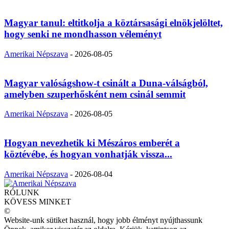
Magyar tanul: eltitkolja a köztársasági elnökjelöltet,
hogy senki ne mondhasson véleményt
Amerikai Népszava
-
2026-08-05
Magyar valóságshow-t csinált a Duna-válságból,
amelyben szuperhősként nem csinál semmit
Amerikai Népszava
-
2026-08-05
Hogyan nevezhetik ki Mészáros emberét a
köztévébe, és hogyan vonhatják vissza...
Amerikai Népszava
-
2026-08-04
RÓLUNK
KÖVESS MINKET
©
Website-unk sütiket használ, hogy jobb élményt nyújthassunk