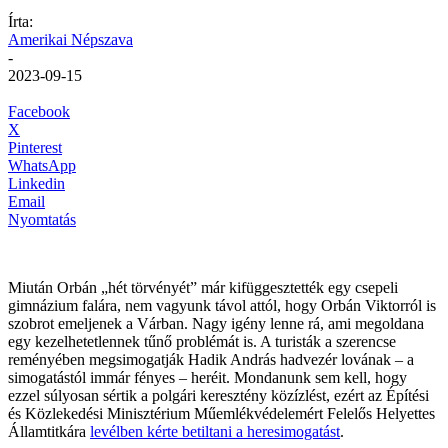
Írta:
Amerikai Népszava
-
2023-09-15
Facebook
X
Pinterest
WhatsApp
Linkedin
Email
Nyomtatás
Miután Orbán „hét törvényét” már kifüggesztették egy csepeli
gimnázium falára, nem vagyunk távol attól, hogy Orbán Viktorról is
szobrot emeljenek a Várban. Nagy igény lenne rá, ami megoldana
egy kezelhetetlennek tűnő problémát is. A turisták a szerencse
reményében megsimogatják Hadik András hadvezér lovának – a
simogatástól immár fényes – heréit. Mondanunk sem kell, hogy
ezzel súlyosan sértik a polgári keresztény közízlést, ezért az Építési
és Közlekedési Minisztérium Műemlékvédelemért Felelős Helyettes
Államtitkára
levélben kérte betiltani a heresimogatást
.