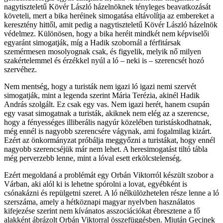
nagytiszteletű Kövér László házelnöknek tényleges beavatkozását
követeli, mert a bika heréinek simogatása eltávolítja az embereket a
keresztény hittől, amit pedig a nagytiszteletű Kövér László házelnök
védelmez. Különösen, hogy a bika heréit mindkét nem képviselői
egyaránt simogatják, míg a Hadik szobornál a férfitársak
szemérmesen mosolyognak csak, és figyelik, melyik nő milyen
szakértelemmel és érzékkel nyúl a ló – neki is – szerencsét hozó
szervéhez.
Nem mentség, hogy a turisták nem igazi ló igazi nemi szervét
simogatják, mint a legenda szerint Mária Terézia, akinél Hadik
András szolgált. Ez csak egy vas. Nem igazi herét, hanem csupán
egy vasat simogatnak a turisták, akiknek nem elég az a szerencse,
hogy a fényességes illiberális nagyúr közelében turistáskodhatnak,
még ennél is nagyobb szerencsére vágynak, ami fogalmilag kizárt.
Ezért az önkormányzat próbálja meggyőzni a turistákat, hogy ennél
nagyobb szerencséjük már nem lehet. A heresimogatást tiltó tábla
még perverzebb lenne, mint a lóval esett erkölcstelenség.
Ezért megoldaná a problémát egy Orbán Viktorról készült szobor a
Várban, aki alól ki is lehetne spórolni a lovat, egyébként is
csónakázni és repülgetni szeret. A ló nélkülözhetelen része lenne a ló
szerszáma, amely a hétköznapi magyar nyelvben használatos
kifejezése szerint nem kívánatos asszociációkat ébresztene a fő
alakként ábrázolt Orbán Viktorral összefüggésben. Miután Gecinek