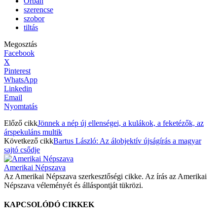
Orbán
szerencse
szobor
tiltás
Megosztás
Facebook
X
Pinterest
WhatsApp
Linkedin
Email
Nyomtatás
Előző cikk
Jönnek a nép új ellenségei, a kulákok, a feketézők, az
árspekuláns multik
Következő cikk
Bartus László: Az álobjektív újságírás a magyar
sajtó csődje
Amerikai Népszava
Az Amerikai Népszava szerkesztőségi cikke. Az írás az Amerikai
Népszava véleményét és álláspontját tükrözi.
KAPCSOLÓDÓ CIKKEK