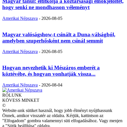
Magyar tanul: eltitkolja a köztársasági elnökjelöltet,
hogy senki ne mondhasson véleményt
Amerikai Népszava
-
2026-08-05
Magyar valóságshow-t csinált a Duna-válságból,
amelyben szuperhősként nem csinál semmit
Amerikai Népszava
-
2026-08-05
Hogyan nevezhetik ki Mészáros emberét a
köztévébe, és hogyan vonhatják vissza...
Amerikai Népszava
-
2026-08-04
RÓLUNK
KÖVESS MINKET
©
Website-unk sütiket használ, hogy jobb élményt nyújthassunk
Önnek, amikor visszatér az oldalra. Kérjük, kattintson az
"Elfogadom" gombra valamennyi süti elfogadásához. Vagy menjen
a "Sütik beállítása" oldalra.