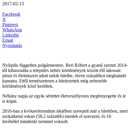
2017-02-13
Facebook
X
Pinterest
WhatsApp
Linkedin
Email
Nyomtatás
Nyírpilis független polgármestere, Beri Róbert a gyanú szerint 2014-
től kihasználta a település nehéz körülmények között élő lakosait:
pénzt és élelmiszert adott nekik hitelbe, ötven százalékot meghaladó
kamatra. Ettől természetesen a hitelezettek még nehezebb
körülmények közé kerültek.
Néhány napja az egyik sértettet életveszélyesen megfenyegette és le
is köpte.
2016-ban a kvótareferendum idejében szerepelt már a hírekben, mert
szokatlanul sokan (58,2 százalék) mentek el szavazni, és 10
kivétellel mindenki nemmel voksolt.