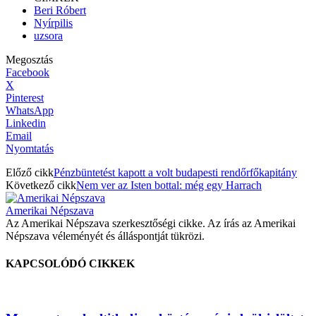
Beri Róbert
Nyírpilis
uzsora
Megosztás
Facebook
X
Pinterest
WhatsApp
Linkedin
Email
Nyomtatás
Előző cikk
Pénzbüntetést kapott a volt budapesti rendőrfőkapitány
Következő cikk
Nem ver az Isten bottal: még egy Harrach
Amerikai Népszava
Az Amerikai Népszava szerkesztőségi cikke. Az írás az Amerikai
Népszava véleményét és álláspontját tükrözi.
KAPCSOLÓDÓ CIKKEK