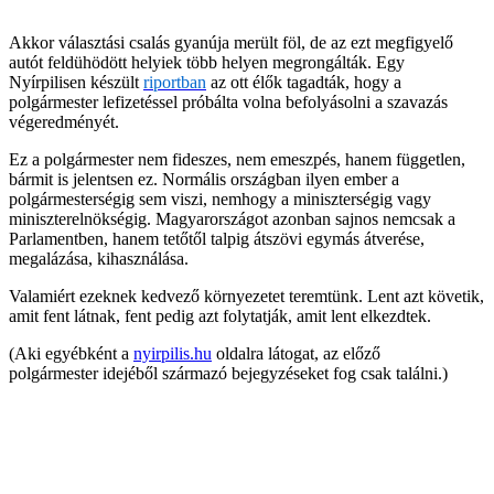
Akkor választási csalás gyanúja merült föl, de az ezt megfigyelő
autót feldühödött helyiek több helyen megrongálták. Egy
Nyírpilisen készült
riportban
az ott élők tagadták, hogy a
polgármester lefizetéssel próbálta volna befolyásolni a szavazás
végeredményét.
Ez a polgármester nem fideszes, nem emeszpés, hanem független,
bármit is jelentsen ez. Normális országban ilyen ember a
polgármesterségig sem viszi, nemhogy a miniszterségig vagy
miniszterelnökségig. Magyarországot azonban sajnos nemcsak a
Parlamentben, hanem tetőtől talpig átszövi egymás átverése,
megalázása, kihasználása.
Valamiért ezeknek kedvező környezetet teremtünk. Lent azt követik,
amit fent látnak, fent pedig azt folytatják, amit lent elkezdtek.
(Aki egyébként a
nyirpilis.hu
oldalra látogat, az előző
polgármester idejéből származó bejegyzéseket fog csak találni.)