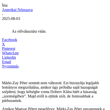
Írta:
Amerikai Népszava
-
2025-08-03
Az előválasztási vitán.
Facebook
X
Pinterest
WhatsApp
Linkedin
Email
Nyomtatás
Márki-Zay Péter semmit nem változott. Ezt bizonyítja legújabb
botrányos megszólalása, amikor úgy próbálta saját hazugságát
szépíteni, hogy kétségbe vonta Dobrev Klára hitét a házasság
„szentségében”. Majd erről is ejtünk szót, de fontosabbak a
párhuzamok.
Amikor Magyar Pétert megelőzve, Márki-Zay Péter ugyanennek a