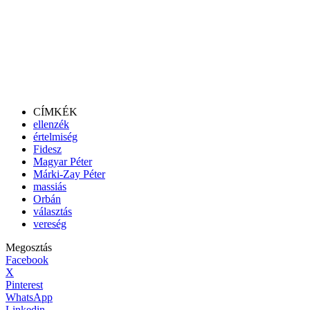
CÍMKÉK
ellenzék
értelmiség
Fidesz
Magyar Péter
Márki-Zay Péter
massiás
Orbán
választás
vereség
Megosztás
Facebook
X
Pinterest
WhatsApp
Linkedin