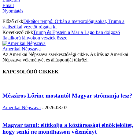
Email
Nyomtatás
Előző cikk
Diktátor tempó: Orbán a meteorológusokat, Trump a
statisztikai vezetőt rúgatta ki
Következő cikk
Trump és Epstein a Mar-a-Lago-ban dolgozó
fiatalkorú lányokon vesztek össze
Amerikai Népszava
Az Amerikai Népszava szerkesztőségi cikke. Az írás az Amerikai
Népszava véleményét és álláspontját tükrözi.
KAPCSOLÓDÓ CIKKEK
Mészáros Lőrinc mostantól Magyar strómanja lesz?
Amerikai Népszava
-
2026-08-07
Magyar tanul: eltitkolja a köztársasági elnökjelöltet,
hogy senki ne mondhasson véleményt