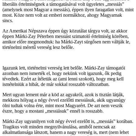
liberális értelmiségnek a támogatásával volt ügyeletes „messiás”
(amelynek most Magyar a messiás), éppen ilyen faragatlan volt, mint
most. Köze nem volt az emberi normákhoz, ahogy Magyarnak
sincs.
Az Amerikai Népszava éppen úgy közutálat tárgya volt, az akkor
éppen Márki-Zay Péterben messiást szimatoló értelmiség körében,
amikor előre megmondtuk: ha Márki-Zayt sürgősen nem váltják le,
történelmi méretű vereség lesz belőle.
Igazunk lett, történelmi vereség lett belőle. Márki-Zay támogatói
azonban nem ismerték el, hogy nekünk volt igazunk, ők pedig
tévedtek. Ezért az ítéletük az (ami lenni szokott), hogy meg kell
ismételniük a hibát, de már sokkal rosszabb változatban.
Mert ugyan lement már a köd az agyakról, azok is tisztán látják,
mekkora hólyag a négy évvel ezelőtti messiásuk, akik ugyanúgy
ölni tudtak volna érte, mint most Magyarért. De azt nem veszik
észre, hogy a mostani „messiásuk” ennél is rosszabb.
Márki-Zay ugyanilyen volt négy évvel ezelőtt is, „messiás” korában.
Tragikus volt minden megnyilvánulása, amiből nemcsak az
alkalmatlansága látszott, hanem a nagy vereség is, mert (nem lehet