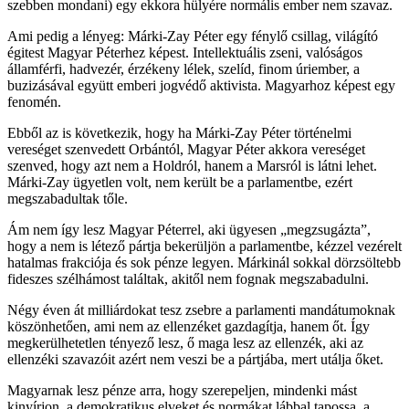
szebben mondani) egy ekkora hülyére normális ember nem szavaz.
Ami pedig a lényeg: Márki-Zay Péter egy fénylő csillag, világító
égitest Magyar Péterhez képest. Intellektuális zseni, valóságos
államférfi, hadvezér, érzékeny lélek, szelíd, finom úriember, a
buzizásával együtt emberi jogvédő aktivista. Magyarhoz képest egy
fenomén.
Ebből az is következik, hogy ha Márki-Zay Péter történelmi
vereséget szenvedett Orbántól, Magyar Péter akkora vereséget
szenved, hogy azt nem a Holdról, hanem a Marsról is látni lehet.
Márki-Zay ügyetlen volt, nem került be a parlamentbe, ezért
megszabadultak tőle.
Ám nem így lesz Magyar Péterrel, aki ügyesen „megzsugázta”,
hogy a nem is létező pártja bekerüljön a parlamentbe, kézzel vezérelt
hatalmas frakciója és sok pénze legyen. Márkinál sokkal dörzsöltebb
fideszes szélhámost találtak, akitől nem fognak megszabadulni.
Négy éven át milliárdokat tesz zsebre a parlamenti mandátumoknak
köszönhetően, ami nem az ellenzéket gazdagítja, hanem őt. Így
megkerülhetetlen tényező lesz, ő maga lesz az ellenzék, aki az
ellenzéki szavazóit azért nem veszi be a pártjába, mert utálja őket.
Magyarnak lesz pénze arra, hogy szerepeljen, mindenki mást
kinyírjon, a demokratikus elveket és normákat lábbal tapossa, a