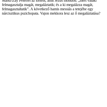
Márki-Zay Péterrel az történt, amit Jézus mondott: „mert valaki
felmagasztalja magát, megaláztatik; és a ki megalázza magát,
felmagasztaltatik”. A következő hamis messiás a tetejébe egy
nárcisztikus pszichopata. Vajon mekkora lesz az ő megaláztatása?