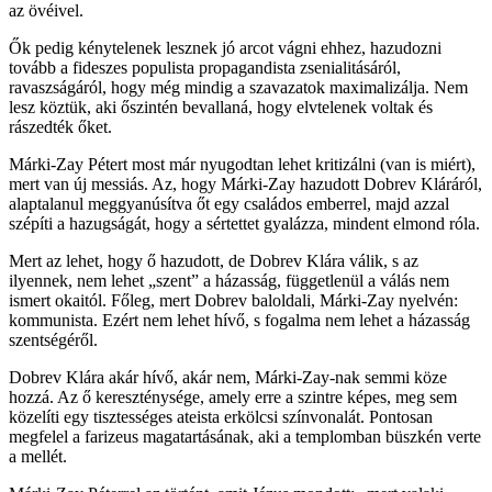
az övéivel.
Ők pedig kénytelenek lesznek jó arcot vágni ehhez, hazudozni
tovább a fideszes populista propagandista zsenialitásáról,
ravaszságáról, hogy még mindig a szavazatok maximalizálja. Nem
lesz köztük, aki őszintén bevallaná, hogy elvtelenek voltak és
rászedték őket.
Márki-Zay Pétert most már nyugodtan lehet kritizálni (van is miért),
mert van új messiás. Az, hogy Márki-Zay hazudott Dobrev Kláráról,
alaptalanul meggyanúsítva őt egy családos emberrel, majd azzal
szépíti a hazugságát, hogy a sértettet gyalázza, mindent elmond róla.
Mert az lehet, hogy ő hazudott, de Dobrev Klára válik, s az
ilyennek, nem lehet „szent” a házasság, függetlenül a válás nem
ismert okaitól. Főleg, mert Dobrev baloldali, Márki-Zay nyelvén:
kommunista. Ezért nem lehet hívő, s fogalma nem lehet a házasság
szentségéről.
Dobrev Klára akár hívő, akár nem, Márki-Zay-nak semmi köze
hozzá. Az ő kereszténysége, amely erre a szintre képes, meg sem
közelíti egy tisztességes ateista erkölcsi színvonalát. Pontosan
megfelel a farizeus magatartásának, aki a templomban büszkén verte
a mellét.