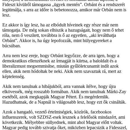
Fideszt kívülről támogassa „ügyek mentén”. Orbánt és a rendszerét
legitimálja, s arra az időre is bebetonozza, amikor már Orbán nem is
lesz.
Ez akkor is így lesz, ha az elbódult híveinek egy része már nem
támogatja. De még sokan elhiszik a hazugságait, hogy nem ő tehet
róla, nem ő veszített, továbbra is ő az egyetlen, „aki leválthatja
Orbánt”. Akkor is, ha úgy lepofozzák, mint hülyegyereket a
búcsúban.
Arra nem lesz ereje, hogy Orbánt legyőzze, de arra igen, hogy a
demokratikus ellenzéknek az írmagját is kiirtsa, a baloldalt és a
liberalizmust megsemmisítse, miután gyűlöletcunamit indít azok
ellen, akik nem hódoltak be neki. Akik nem szavaztak rá, mert az
képtelenség.
Akik nem tanulnak a hibájukból, arra vannak ítélve, hogy újra
elkövessék, még rosszabb formában. Akik nem tanulnak Márki-Zay
esetéből, azok megkapják Magyar Pétert. És megérdemlik.
Hazudhatnak, de a Napnál is világosabb lesz, hogy ezt ők csinálták.
Azok a hangadó, vezető értelmiségiek, közírók, facebookos
influenszerek, volt SZDSZ-esek lesznek a felelősök mindazért, ami
következik. Mélyebbre süllyednek, mint ahol Magyar előtt voltak.
Magyar pedig tovább szivatja őket, miközben lepacsizik a Fidesszel,