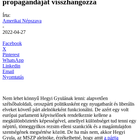
propagandáját visszhangozza
Írta:
Amerikai Népszava
-
2022-04-27
Facebook
X
Pinterest
WhatsApp
Linkedin
Email
Nyomtatás
Nem lehet könnyű Hegyi Gyulának lenni: alapvetően
szélsőbaloldali, oroszpárti politikusként egy nyugatbarát és liberális
elveket követő párt alelnökeként funkcionálni. De azért egy volt
európai parlamenti képviselőnek rendelkeznie kellene a
megkülönböztetés képességével, amellyel különbséget tud tenni egy
népirtó, tömeggyilkos rezsim elleni szankciók és a magántulajdon
szentségének megsértése között. De ha más nem, akkor Hegyi
Gyula, az MSZP alelnöke, érzékelhetné, hogy amit
a pártja