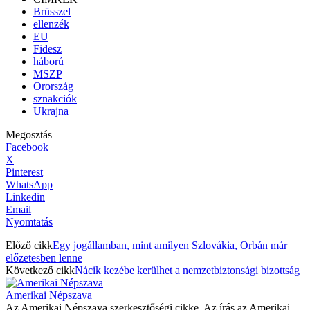
Brüsszel
ellenzék
EU
Fidesz
háború
MSZP
Orország
sznakciók
Ukrajna
Megosztás
Facebook
X
Pinterest
WhatsApp
Linkedin
Email
Nyomtatás
Előző cikk
Egy jogállamban, mint amilyen Szlovákia, Orbán már
előzetesben lenne
Következő cikk
Nácik kezébe kerülhet a nemzetbiztonsági bizottság
Amerikai Népszava
Az Amerikai Népszava szerkesztőségi cikke. Az írás az Amerikai