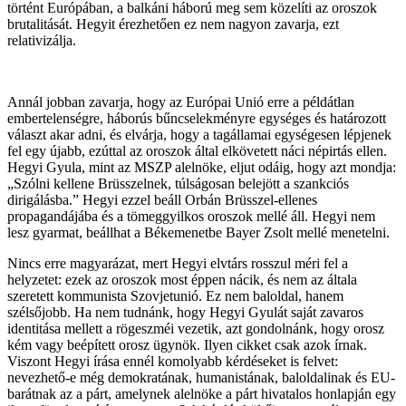
történt Európában, a balkáni háború meg sem közelíti az oroszok
brutalitását. Hegyit érezhetően ez nem nagyon zavarja, ezt
relativizálja.
Annál jobban zavarja, hogy az Európai Unió erre a példátlan
embertelenségre, háborús bűncselekményre egységes és határozott
választ akar adni, és elvárja, hogy a tagállamai egységesen lépjenek
fel egy újabb, ezúttal az oroszok által elkövetett náci népirtás ellen.
Hegyi Gyula, mint az MSZP alelnöke, eljut odáig, hogy azt mondja:
„Szólni kellene Brüsszelnek, túlságosan belejött a szankciós
dirigálásba.” Hegyi ezzel beáll Orbán Brüsszel-ellenes
propagandájába és a tömeggyilkos oroszok mellé áll. Hegyi nem
lesz gyarmat, beállhat a Békemenetbe Bayer Zsolt mellé menetelni.
Nincs erre magyarázat, mert Hegyi elvtárs rosszul méri fel a
helyzetet: ezek az oroszok most éppen nácik, és nem az általa
szeretett kommunista Szovjetunió. Ez nem baloldal, hanem
szélsőjobb. Ha nem tudnánk, hogy Hegyi Gyulát saját zavaros
identitása mellett a rögeszméi vezetik, azt gondolnánk, hogy orosz
kém vagy beépített orosz ügynök. Ilyen cikket csak azok írnak.
Viszont Hegyi írása ennél komolyabb kérdéseket is felvet:
nevezhető-e még demokratának, humanistának, baloldalinak és EU-
barátnak az a párt, amelynek alelnöke a párt hivatalos honlapján egy