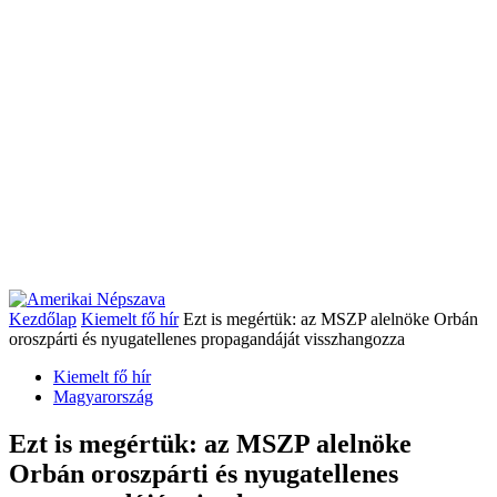
Kezdőlap
Kiemelt fő hír
Ezt is megértük: az MSZP alelnöke Orbán
oroszpárti és nyugatellenes propagandáját visszhangozza
Kiemelt fő hír
Magyarország
Ezt is megértük: az MSZP alelnöke
Orbán oroszpárti és nyugatellenes