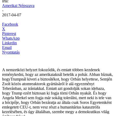
Írta:
Amerikai Népszava
-
2017-04-07
Facebook
X
Pinterest
WhatsApp
Linkedin
Email
Nyomtatás
A nemzetközi helyzet fokozódik, és emiatt többen kezdenek
reménykedni, hogy az amerikaiaknál betelik a pohár. Abban bíznak,
hogyTrumpnál kiveri a biztosítékot, hogy Orbán helyettese, Semjén
Zsolt közös atomreaktorok gyártásáról ír alá egyezményt
Teheránban, az irániakkal. Emiatt azt gondolják sokan idehaza,
hogy Trump ezért biztosan ki fogja törni Orbán nyakát. És hogy
Angela Merkel sem fogja már sokáig tolerálni, mert neki is tele van
a hócipője, hogy Orbán bezáratja az általa csak Soros Egyetemként
emlegetett CEU-t, nem vesz részt a humanitárius katasztrófa
kezelésében, és úgy általában, szembe megy a demokratikus világ