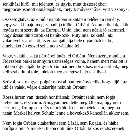
senkiházi kiről, mit jelentett, és úgyis, mint tisztességben
megpocakosodott családapának, melyik művésznővel volt viszonya.
Összefoglalva: az elmúlt napokban sokakban feléledt a remény,
hogy valaki majd megszabadítja tőlünk Orbánt. Az amerikaiak, akik
régóta nem szeretik, az Európai Unió, ahol nem nézik jó szemmel,
hogy ázsiai diktátorokkal barátkozik, Putyinnal kokettál, aki
valamivel zsarolja őt, ezért rángathatja bele olyan üzletekbe,
amelyeket ép ésszel soha nem vállalna fel.
Vagy, valaki a saját pártjából intézi el Orbánt. Nem azért, mintha a
Fideszben bárki is annyira tisztességes volna, hanem mert már ott is
többen úgy látják, hogy Orbán már nem hoz hasznot a pártnak, meg
kell szabadulni tőle, mielőtt még az egész hajó elsüllyed.
Szóval, sok magyar polgár most abban reménykedik, hogy eljött az
idő és valaki végre eltakarítja nekünk Orbánt.
Rossz hírem van, tisztelt honfitársak. Orbánt senki nem fogja
helyettünk, elzavarni. Ahogyan nem tette meg Obama, úgy nem
teszi meg Trump sem. És nem küldik el a németek sem, még ha
netán Merkel helyett Schulz lenne a következő kancellár, akkor sem.
Nem fogja Orbánt eltakarítani sem Lázár, sem Rogán, és hiába
borítja a bilit Simicska, hiába önti ránk Orbán bűzös rendszerének