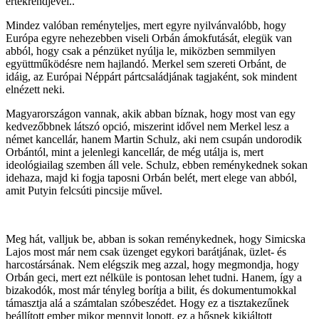
értékrendjével..
Mindez valóban reményteljes, mert egyre nyilvánvalóbb, hogy
Európa egyre nehezebben viseli Orbán ámokfutását, elegük van
abból, hogy csak a pénzüket nyúlja le, miközben semmilyen
együttműködésre nem hajlandó. Merkel sem szereti Orbánt, de
idáig, az Európai Néppárt pártcsaládjának tagjaként, sok mindent
elnézett neki.
Magyarországon vannak, akik abban bíznak, hogy most van egy
kedvezőbbnek látszó opció, miszerint idővel nem Merkel lesz a
német kancellár, hanem Martin Schulz, aki nem csupán undorodik
Orbántól, mint a jelenlegi kancellár, de még utálja is, mert
ideológiailag szemben áll vele. Schulz, ebben reménykednek sokan
idehaza, majd ki fogja taposni Orbán belét, mert elege van abból,
amit Putyin felcsúti pincsije művel.
Meg hát, valljuk be, abban is sokan reménykednek, hogy Simicska
Lajos most már nem csak üzenget egykori barátjának, üzlet- és
harcostársának. Nem elégszik meg azzal, hogy megmondja, hogy
Orbán geci, mert ezt nélküle is pontosan lehet tudni. Hanem, így a
bizakodók, most már tényleg borítja a bilit, és dokumentumokkal
támasztja alá a számtalan szóbeszédet. Hogy ez a tisztakezűnek
beállított ember mikor mennyit lopott, ez a hősnek kikiáltott