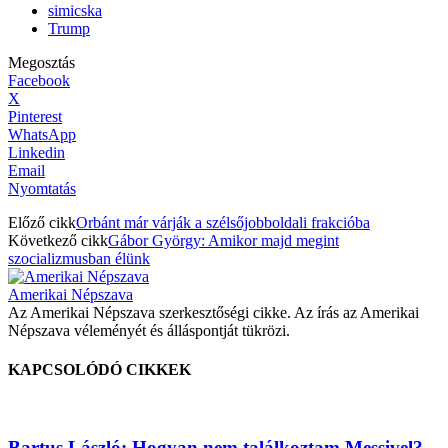
simicska
Trump
Megosztás
Facebook
X
Pinterest
WhatsApp
Linkedin
Email
Nyomtatás
Előző cikk
Orbánt már várják a szélsőjobboldali frakcióba
Következő cikk
Gábor György: Amikor majd megint
szocializmusban élünk
Amerikai Népszava
Az Amerikai Népszava szerkesztőségi cikke. Az írás az Amerikai
Népszava véleményét és álláspontját tükrözi.
KAPCSOLÓDÓ CIKKEK
Bartus László: Hogyan nem találkoztam Messivel?