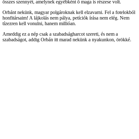
összes szennyét, amelynek egyébként ő maga is részese volt.
Orbánt nekünk, magyar polgároknak kell elzavarni. Fel a fotelokból
honfitársaim! A lájkolás nem pálya, petíciók írása nem elég. Nem
tízezren kell vonulni, hanem millióan.
Ameddig ez a nép csak a szabadságharcot szereti, és nem a
szabadságot, addig Orbán itt marad nekünk a nyakunkon, örökké.