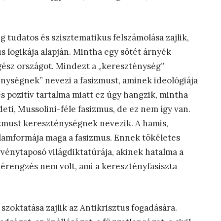
 tudatos és szisztematikus felszámolása zajlik,
 logikája alapján. Mintha egy sötét árnyék
egész országot. Mindezt a „kereszténység”
nységnek” nevezi a fasizmust, aminek ideológiája
s pozitív tartalma miatt ez úgy hangzik, mintha
ti, Mussolini-féle fasizmus, de ez nem így van.
sizmust kereszténységnek nevezik. A hamis,
llamformája maga a fasizmus. Ennek tökéletes
rvénytaposó világdiktatúrája, akinek hatalma a
vérengzés nem volt, ami a keresztényfasiszta
zoktatása zajlik az Antikrisztus fogadására.