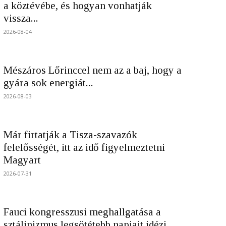
a köztévébe, és hogyan vonhatják
vissza...
2026-08-04
Mészáros Lőrinccel nem az a baj, hogy a
gyára sok energiát...
2026-08-03
Már firtatják a Tisza-szavazók
felelősségét, itt az idő figyelmeztetni
Magyart
2026-07-31
Fauci kongresszusi meghallgatása a
sztálinizmus legsötétebb napjait idézi