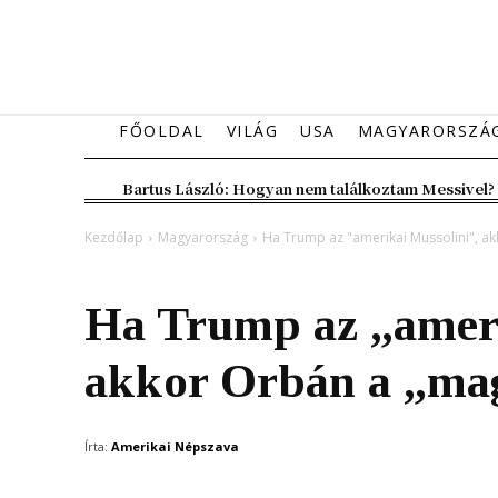
FŐOLDAL
VILÁG
USA
MAGYARORSZÁ
Bartus László: Hogyan nem találkoztam Messivel?
Kezdőlap
Magyarország
Ha Trump az "amerikai Mussolini", a
Magyarország
Ha Trump az „ameri
akkor Orbán a „mag
Írta:
Amerikai Népszava