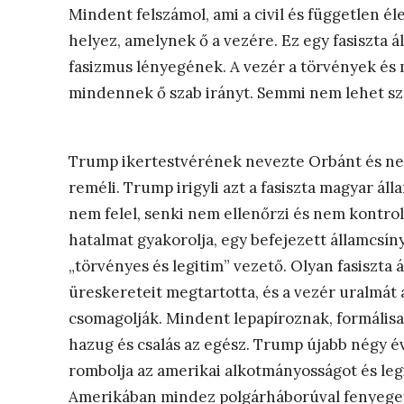
Mindent felszámol, ami a civil és független éle
helyez, amelynek ő a vezére. Ez egy fasiszta 
fasizmus lényegének. A vezér a törvények és m
mindennek ő szab irányt. Semmi nem lehet sz
Trump ikertestvérének nevezte Orbánt és ne
reméli. Trump irigyli azt a fasiszta magyar ál
nem felel, senki nem ellenőrzi és nem kontroll
hatalmat gyakorolja, egy befejezett államcsí
„törvényes és legitim” vezető. Olyan fasiszta 
üreskereteit megtartotta, és a vezér uralmát
csomagolják. Mindent lepapíroznak, formális
hazug és csalás az egész. Trump újabb négy é
rombolja az amerikai alkotmányosságot és legit
Amerikában mindez polgárháborúval fenyeget, 