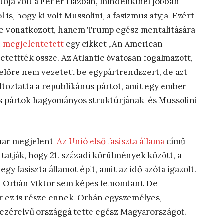
ója volt a Fehér Házban, mindenkinél jobban
is, hogy ki volt Mussolini, a fasizmus atyja. Ezért
re vonatkozott, hanem Trump egész mentalitására
n megjelentetett
egy cikket „An American
tettték össze. Az Atlantic óvatosan fogalmazott,
előre nem vezetett be egypártrendszert, de azt
toztatta a republikánus pártot, amit egy ember
s pártok hagyományos struktúrjának, és Mussolini
mar megjelent,
Az Unió első fasiszta állama
című
atják, hogy 21. századi körülmények között, a
 fasiszta államot épít, amit az idő azóta igazolt.
i”, Orbán Viktor sem képes lemondani. De
ár ez is része ennek. Orbán egyszemélyes,
 vezérelvű országgá tette egész Magyarországot.