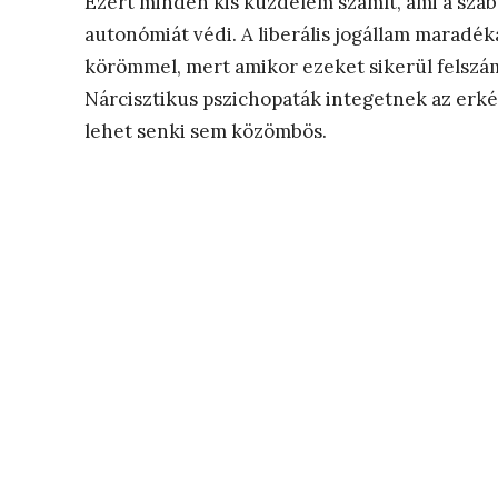
Ezért minden kis küzdelem számít, ami a szabad
autonómiát védi. A liberális jogállam maradék
körömmel, mert amikor ezeket sikerül felszámo
Nárcisztikus pszichopaták integetnek az erk
lehet senki sem közömbös.