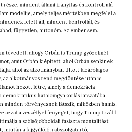
t része, mindent állami irányítás és kontroll alá
állam modellje, amely teljes mértékben megfelel a
indenek felett áll, mindent kontrollál, és
abad, független, autonóm. Az ember sem.
m tévedett, ahogy Orbán is Trump győzelmét
lamot, amit Orbán kiépített, ahol Orbán senkinek
álja, ahol az alkotmányban tiltott kizárólagos
ny, az alkotmányos rend megdöntése után is
államot hozott létre, amely a demokrácia
 a demokratikus hatalomgyakorlás látszatába
an minden törvényesnek látszik, miközben hamis,
ve azzal a veszéllyel fenyeget, hogy Trump tovább
imálja a szélsőjobboldali fasiszta mentalitást.
miután a fajgyűlölő, rabszolgatartó,