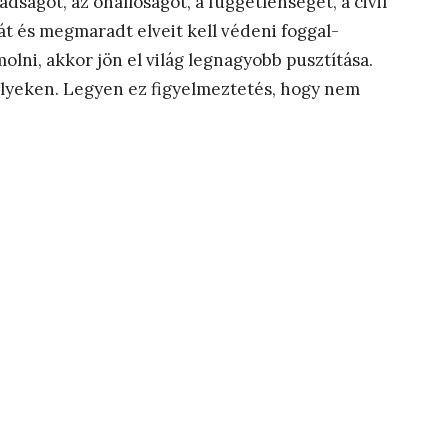
ságot, az önállóságot, a függetlenséget, a civil
át és megmaradt elveit kell védeni foggal-
lni, akkor jön el világ legnagyobb pusztítása.
élyeken. Legyen ez figyelmeztetés, hogy nem