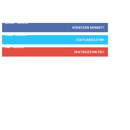
25,000
Követő
KÖVESSEN MINKET!
1,000
Követő
CSATLAKOZZON!
340
Követő
IRATKOZZON FEL!