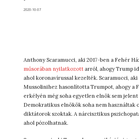
-
2020-10-07
Anthony Scaramucci, aki 2017-ben a Fehér Há
műsorában nyilatkozott
arról, ahogy Trump id
ahol koronavírussal kezelték. Scaramucci, aki
Mussolinihez hasonlította Trumpot, ahogy a 
erkélyén még soha egyetlen elnök sem jelent 
Demokratikus elnökök soha nem használtak o
diktátorok szoktak. A nárcisztikus pszichopa
ahol pózolhatnak.