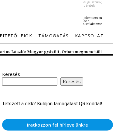
augusztus7,
péntek
Jelentkezzen
be /
Csatlakozzon
FIZETŐI FIÓK
TÁMOGATÁS
KAPCSOLAT
artus László: Magyar győzött, Orbán megmenekült
Keresés
Keresés
Tetszett a cikk? Küldjön támogatást QR kóddal!
Iratkozzon fel hírlevelünkre