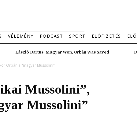
G
VÉLEMÉNY
PODCAST
SPORT
ELŐFIZETÉS
ELŐ
László Bartus: Magyar Won, Orbán Was Saved
B
kkor Orbán a "magyar Mussolini"
kai Mussolini”,
yar Mussolini”