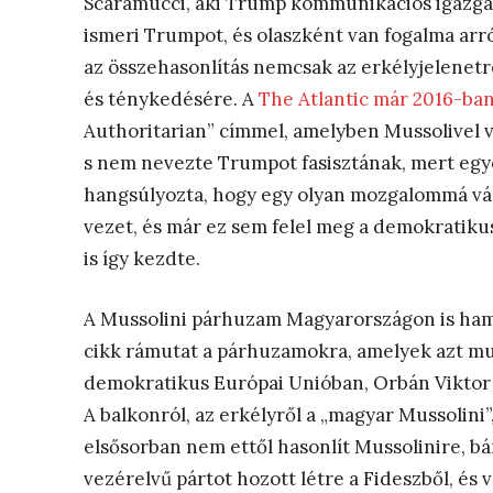
Scaramucci, aki Trump kommunikációs igazgat
ismeri Trumpot, és olaszként van fogalma arról 
az összehasonlítás nemcsak az erkélyjelenet
és ténykedésére. A
The Atlantic már 2016-ba
Authoritarian” címmel, amelyben Mussolivel ve
s nem nevezte Trumpot fasisztának, mert egy
hangsúlyozta, hogy egy olyan mozgalommá vál
vezet, és már ez sem felel meg a demokratiku
is így kezdte.
A Mussolini párhuzam Magyarországon is ha
cikk rámutat a párhuzamokra, amelyek azt mut
demokratikus Európai Unióban, Orbán Viktor egy
A balkonról, az erkélyről a „magyar Mussolin
elsősorban nem ettől hasonlít Mussolinire, b
vezérelvű pártot hozott létre a Fideszből, és