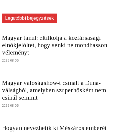
Legutóbbi bejegyzések
Magyar tanul: eltitkolja a köztársasági
elnökjelöltet, hogy senki ne mondhasson
véleményt
2026-08-05
Magyar valóságshow-t csinált a Duna-
válságból, amelyben szuperhősként nem
csinál semmit
2026-08-05
Hogyan nevezhetik ki Mészáros emberét