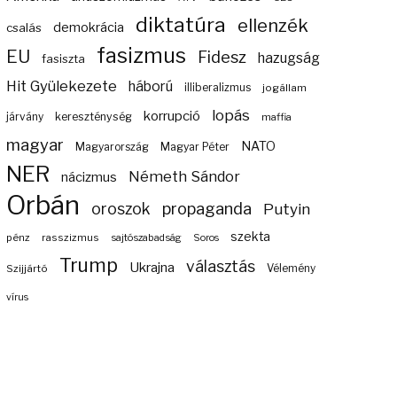
diktatúra
ellenzék
demokrácia
csalás
fasizmus
EU
Fidesz
hazugság
fasiszta
Hit Gyülekezete
háború
illiberalizmus
jogállam
lopás
korrupció
járvány
kereszténység
maffia
magyar
NATO
Magyarország
Magyar Péter
NER
Németh Sándor
nácizmus
Orbán
propaganda
oroszok
Putyin
szekta
pénz
rasszizmus
sajtószabadság
Soros
Trump
választás
Ukrajna
Szijjártó
Vélemény
vírus