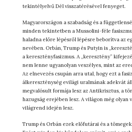
tekintélyelvű Dél visszatérésével fenyeget.
Magyarországon a szabadság és a függetlenség
minden tekintetben a Mussolini-féle fasiszmus
haladna előre lépésről lépésre beborítva az 
nevében. Orbán, Trump és Putyin is „kereszté
a keresztényfasizmus. A „keresztény” kifejezé
nem lenne ugyanolyan veszélyes, mint az erede
Az elnevezés csupán arra utal, hogy ezt a fa
álkereszténység evilági uralmának adekvát á
megvalósult formája lesz az Antikrisztus, a tö
hazugság erejében lesz. A világon még olyan 
világrend idején lesz.
Trump és Orbán ezek előfutárai és a tömegek s