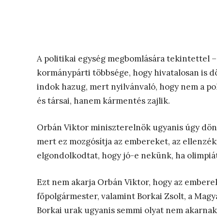
A politikai egység megbomlására tekintettel –
kormánypárti többsége, hogy hivatalosan is dö
indok hazug, mert nyilvánvaló, hogy nem a pol
és társai, hanem kármentés zajlik.
Orbán Viktor miniszterelnök ugyanis úgy dönt
mert ez mozgósítja az embereket, az ellenzéki
elgondolkodtat, hogy jó-e nekünk, ha olimpi
Ezt nem akarja Orbán Viktor, hogy az embere
főpolgármester, valamint Borkai Zsolt, a Magy
Borkai urak ugyanis semmi olyat nem akarna