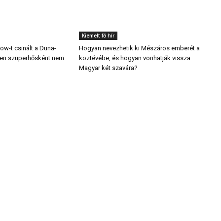
Kiemelt fő hír
w-t csinált a Duna-
Hogyan nevezhetik ki Mészáros emberét a
ben szuperhősként nem
köztévébe, és hogyan vonhatják vissza
Magyar két szavára?