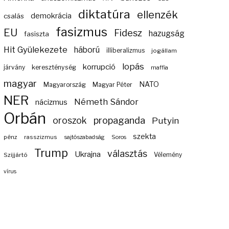
diktatúra
ellenzék
demokrácia
csalás
fasizmus
EU
Fidesz
hazugság
fasiszta
Hit Gyülekezete
háború
illiberalizmus
jogállam
lopás
korrupció
járvány
kereszténység
maffia
magyar
NATO
Magyarország
Magyar Péter
NER
Németh Sándor
nácizmus
Orbán
propaganda
oroszok
Putyin
szekta
pénz
rasszizmus
sajtószabadság
Soros
Trump
választás
Ukrajna
Szijjártó
Vélemény
vírus