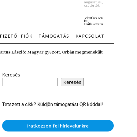
augusztus6,
csütörtök
Jelentkezzen
be /
Csatlakozzon
FIZETŐI FIÓK
TÁMOGATÁS
KAPCSOLAT
artus László: Magyar győzött, Orbán megmenekült
Keresés
Keresés
Tetszett a cikk? Küldjön támogatást QR kóddal!
Iratkozzon fel hírlevelünkre