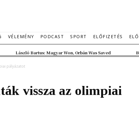
G
VÉLEMÉNY
PODCAST
SPORT
ELŐFIZETÉS
ELŐ
László Bartus: Magyar Won, Orbán Was Saved
B
piai pályázatot
ák vissza az olimpiai