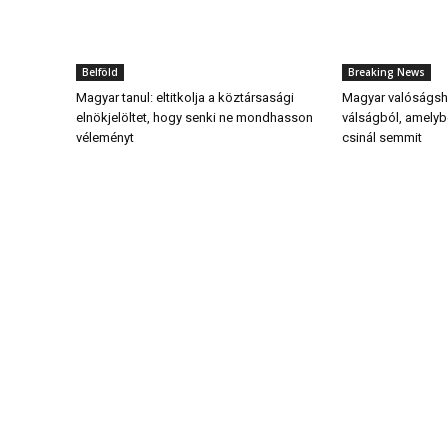
Belföld
Breaking News
Magyar tanul: eltitkolja a köztársasági
Magyar valóságsho
elnökjelöltet, hogy senki ne mondhasson
válságból, amely
véleményt
csinál semmit