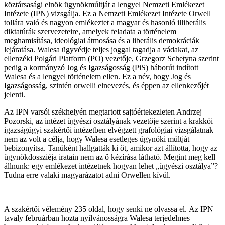
köztársasági elnök ügynökmúltját a lengyel Nemzeti Emlékezet
Intézete (IPN) vizsgálja. Ez a Nemzeti Emlékezet Intézete Orwell
tollára való és nagyon emlékeztet a magyar és hasonló illiberális
diktatúrák szervezeteire, amelyek feladata a történelem
meghamisítása, ideológiai átmosása és a liberális demokráciák
lejáratása. Walesa ügyvédje teljes joggal tagadja a vádakat, az
ellenzéki Polgári Platform (PO) vezetője, Grzegorz Schetyna szerint
pedig a kormányzó Jog és Igazságosság (PiS) háborút indított
Walesa és a lengyel történelem ellen. Ez a név, hogy Jog és
Igazságosság, szintén orwelli elnevezés, és éppen az ellenkezőjét
jelenti.
Az IPN varsói székhelyén megtartott sajtóértekezleten Andrzej
Pozorski, az intézet ügyészi osztályának vezetője szerint a krakkói
igazságügyi szakértői intézetben elvégzett grafológiai vizsgálatnak
nem az volt a célja, hogy Walesa esetleges ügynöki múltját
bebizonyítsa. Tanúként hallgatták ki őt, amikor azt állította, hogy az
ügynökdossziéja iratain nem az ő kézírása látható. Megint meg kell
állnunk: egy emlékezet intézetnek hogyan lehet „ügyészi osztálya”?
Tudna erre valaki magyarázatot adni Orwellen kívül.
A szakértői vélemény 235 oldal, hogy senki ne olvassa el. Az IPN
tavaly februárban hozta nyilvánosságra Walesa terjedelmes