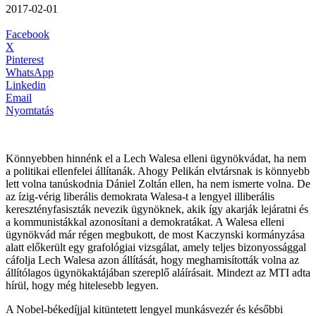
2017-02-01
Facebook
X
Pinterest
WhatsApp
Linkedin
Email
Nyomtatás
Könnyebben hinnénk el a Lech Walesa elleni ügynökvádat, ha nem
a politikai ellenfelei állítanák. Ahogy Pelikán elvtársnak is könnyebb
lett volna tanúskodnia Dániel Zoltán ellen, ha nem ismerte volna. De
az ízig-vérig liberális demokrata Walesa-t a lengyel illiberális
keresztényfasiszták nevezik ügynöknek, akik így akarják lejáratni és
a kommunistákkal azonosítani a demokratákat. A Walesa elleni
ügynökvád már régen megbukott, de most Kaczynski kormányzása
alatt előkerült egy grafológiai vizsgálat, amely teljes bizonyossággal
cáfolja Lech Walesa azon állítását, hogy meghamisították volna az
állítólagos ügynökaktájában szereplő aláírásait. Mindezt az MTI adta
hírül, hogy még hitelesebb legyen.
A Nobel-békedíjjal kitüntetett lengyel munkásvezér és későbbi