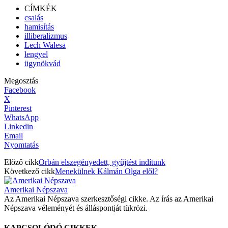
CÍMKÉK
csalás
hamisítás
illiberalizmus
Lech Walesa
lengyel
ügynökvád
Megosztás
Facebook
X
Pinterest
WhatsApp
Linkedin
Email
Nyomtatás
Előző cikk
Orbán elszegényedett, gyűjtést indítunk
Következő cikk
Menekülnek Kálmán Olga elől?
Amerikai Népszava
Az Amerikai Népszava szerkesztőségi cikke. Az írás az Amerikai
Népszava véleményét és álláspontját tükrözi.
KAPCSOLÓDÓ CIKKEK