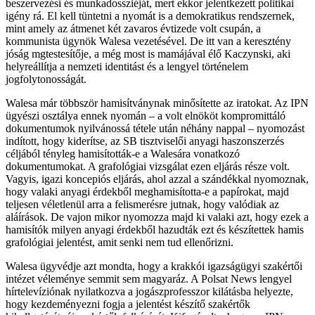
beszervezési és munkadossziéját, mert ekkor jelentkezett politikai
igény rá. El kell tüntetni a nyomát is a demokratikus rendszernek,
mint amely az átmenet két zavaros évtizede volt csupán, a
kommunista ügynök Walesa vezetésével. De itt van a keresztény
jóság mgtestesítője, a még most is mamájával élő Kaczynski, aki
helyreállítja a nemzeti identitást és a lengyel történelem
jogfolytonosságát.
Walesa már többször hamisítványnak minősítette az iratokat. Az IPN
ügyészi osztálya ennek nyomán – a volt elnököt kompromittáló
dokumentumok nyilvánossá tétele után néhány nappal – nyomozást
indított, hogy kiderítse, az SB tisztviselői anyagi haszonszerzés
céljából tényleg hamisították-e a Walesára vonatkozó
dokumentumokat. A grafológiai vizsgálat ezen eljárás része volt.
Vagyis, igazi koncepiós eljárás, ahol azzal a szándékkal nyomoznak,
hogy valaki anyagi érdekből meghamisította-e a papírokat, majd
teljesen véletlenül arra a felismerésre jutnak, hogy valódiak az
aláírások. De vajon mikor nyomozza majd ki valaki azt, hogy ezek a
hamisítók milyen anyagi érdekből hazudták ezt és készítettek hamis
grafológiai jelentést, amit senki nem tud ellenőrizni.
Walesa ügyvédje azt mondta, hogy a krakkói igazságügyi szakértői
intézet véleménye semmit sem magyaráz. A Polsat News lengyel
hírtelevíziónak nyilatkozva a jogászprofesszor kilátásba helyezte,
hogy kezdeményezni fogja a jelentést készítő szakértők