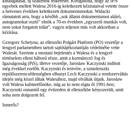
kihallgatását, új szakértők felkérését. Kifogásolta, hogy az IPN
egyebek mellett Walesa 2016-ig keletkezett kézirataival vetette össze
a hetvenes években keletkezett dokumentumokat. Widacki
rámutatott arra, hogy a később „sok állami dokumentumot aláíró,
autogramokat osztó” elnök a 70-es években „egyszerű munkás volt,
nem sokat forgatott tollat”, vagyis teljesen más volt akkoriban a
kézírása.
Grzegorz Schetyna, az ellenzéki Polgári Platform (PO) vezetője a
lengyel parlamentben tartott sajtótájékoztatóján védelmébe vette
Walesát. Szerinte a mostani bejelentés a Walesa és a lengyel
történelem elleni háború része, amit a kormányzó Jog és
Igazságosság (PiS), illetve vezetője, Jaroslaw Kaczynski indított
még évekkel ezelőtt. Kaczynski és testvére, a szmolenszki
repülőszerencsétlenségben elhunyt Lech Kaczynski a rendszerváltás
idején még közel álltak Walesához, majd elváltak útjaik. Jaroslaw
volt Walesa kabinetfőnöke, míg az ki nem rúgta őt 1991-ben;
Kaczynski onnantól egy évtizeden át ellenzékbe kényszerült, amit
soha nem dolgozott fel.
Ismerős?